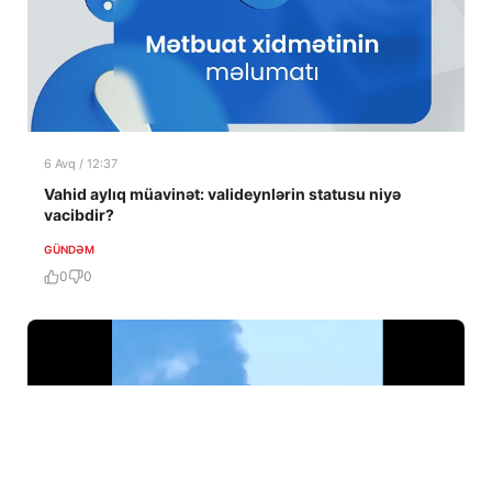
6 Avq / 12:37
Vahid aylıq müavinət: valideynlərin statusu niyə
vacibdir?
GÜNDƏM
0
0