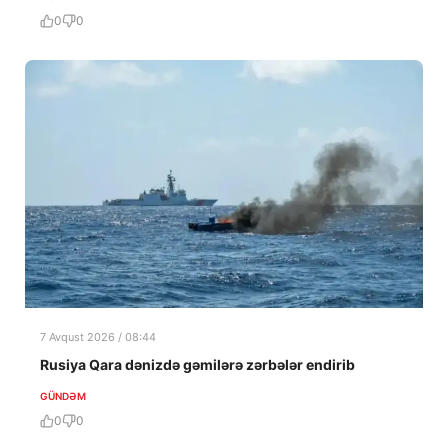
0
0
7 Avqust 2026 / 08:44
Rusiya Qara dənizdə gəmilərə zərbələr endirib
GÜNDƏM
0
0