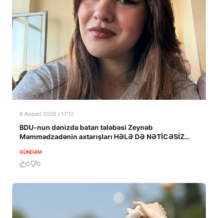
6 Avqust 2026 / 17:12
BDU-nun dənizdə batan tələbəsi Zeynəb
Məmmədzadənin axtarışları HƏLƏ DƏ NƏTİCƏSİZ
QALIB!
GÜNDƏM
0
0