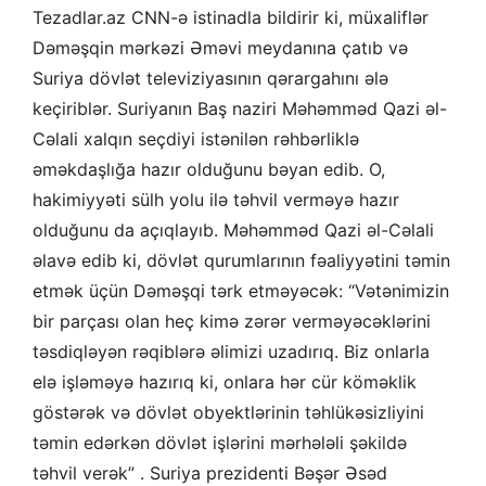
Tezadlar.az CNN-ə istinadla bildirir ki, müxaliflər
Dəməşqin mərkəzi Əməvi meydanına çatıb və
Suriya dövlət televiziyasının qərargahını ələ
keçiriblər. Suriyanın Baş naziri Məhəmməd Qazi əl-
Cəlali xalqın seçdiyi istənilən rəhbərliklə
əməkdaşlığa hazır olduğunu bəyan edib. O,
hakimiyyəti sülh yolu ilə təhvil verməyə hazır
olduğunu da açıqlayıb. Məhəmməd Qazi əl-Cəlali
əlavə edib ki, dövlət qurumlarının fəaliyyətini təmin
etmək üçün Dəməşqi tərk etməyəcək: “Vətənimizin
bir parçası olan heç kimə zərər verməyəcəklərini
təsdiqləyən rəqiblərə əlimizi uzadırıq. Biz onlarla
elə işləməyə hazırıq ki, onlara hər cür köməklik
göstərək və dövlət obyektlərinin təhlükəsizliyini
təmin edərkən dövlət işlərini mərhələli şəkildə
təhvil verək” . Suriya prezidenti Bəşər Əsəd