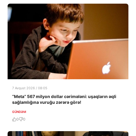
7 Avqust 2026 / 08:05
“Meta” 567 milyon dollar cərimələni: uşaqların əqli
sağlamlığına vuruğu zərərə görə!
GÜNDƏM
0
0