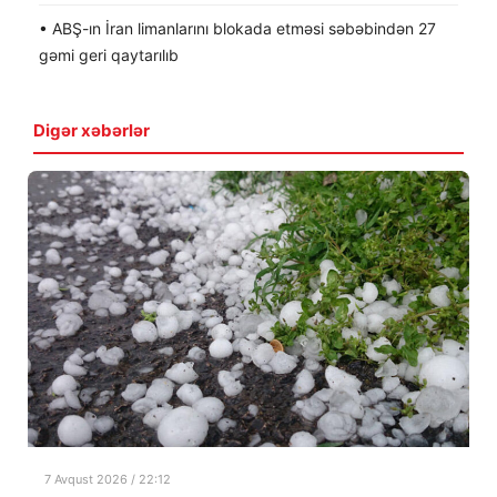
• ABŞ-ın İran limanlarını blokada etməsi səbəbindən 27
gəmi geri qaytarılıb
Digər xəbərlər
7 Avqust 2026 / 22:12