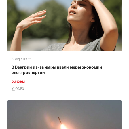
6 Avq / 16:32
В Венгрии из-за жары ввели меры экономии
электроэнергии
GÜNDƏM
0
0