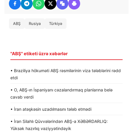
ABŞ
Rusiya
Türkiyə
"ABŞ" etiketi üzrə xəbərlər
• Braziliya hökuməti ABŞ rəsmilərinin viza tələblərini rədd
etdi
• O, ABŞ-ın İspaniyanı cəzalandırmaq planlarına belə
cavab verdi
• İran atəşkəsin uzadılmasını tələb etmədi
• İran Silahlı Qüvvələrindən ABŞ-a XƏBƏRDARLIQ:
Yüksək hazırlıq vəziyyətindəyik