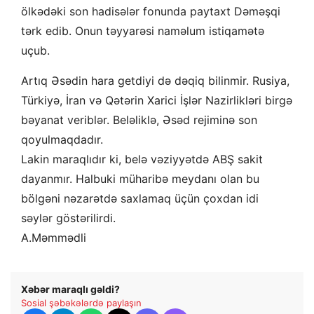
ölkədəki son hadisələr fonunda paytaxt Dəməşqi
tərk edib. Onun təyyarəsi naməlum istiqamətə
uçub.
Artıq Əsədin hara getdiyi də dəqiq bilinmir. Rusiya,
Türkiyə, İran və Qətərin Xarici İşlər Nazirlikləri birgə
bəyanat veriblər. Beləliklə, Əsəd rejiminə son
qoyulmaqdadır.
Lakin maraqlıdır ki, belə vəziyyətdə ABŞ sakit
dayanmır. Halbuki müharibə meydanı olan bu
bölgəni nəzarətdə saxlamaq üçün çoxdan idi
səylər göstərilirdi.
A.Məmmədli
Xəbər maraqlı gəldi?
Sosial şəbəkələrdə paylaşın