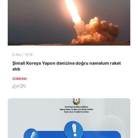
6 Avq / 13:16
Şimali Koreya Yapon dənizinə doğru naməlum raket
atıb
GÜNDƏM
0
0