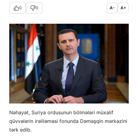
0
0
A-
A+
Nəhayət, Suriya ordusunun bölmələri müxalif
qüvvələrin irəliləməsi fonunda Dəməşqin mərkəzini
tərk edib.