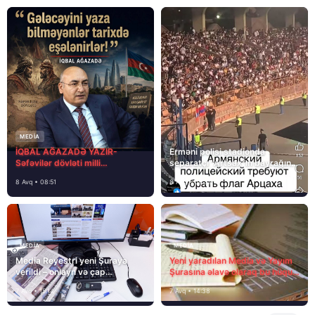
MEDİA
İQBAL AĞAZADƏ YAZIR-
Erməni polisi stadionda
Səfəvilər dövləti milli
separatçı “Artsax”ın bayrağını
dövlətdirmi?
müsadirə etdi və…
8 Avq • 08:51
8 Avq • 08:39
MEDİA
MEDİA
Media Reyestri yeni Şuraya
Yeni yaradılan Media və Yayım
verildi – onlayn və çap
Şurasına əlavə olaraq bu hüquq
mediasını nə gözləyir?
və vəzifələr də verilib
7 Avq • 15:14
7 Avq • 14:38