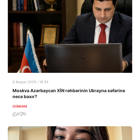
6 Avqust 2026 / 18:34
Moskva Azərbaycan XİN rəhbərinin Ukrayna səfərinə
necə baxır?
GÜNDƏM
0
0