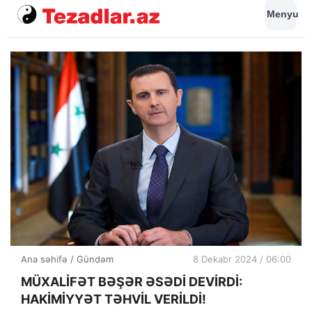
Menyu
Ana səhifə
/
Gündəm
8 Dekabr 2024 / 06:00
MÜXALİFƏT BƏŞƏR ƏSƏDİ DEVİRDİ:
HAKİMİYYƏT TƏHVİL VERİLDİ!