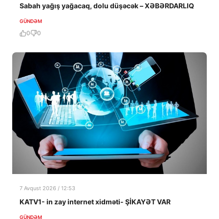
Sabah yağış yağacaq, dolu düşəcək – XƏBƏRDARLIQ
GÜNDƏM
0
0
7 Avqust 2026 / 12:53
KATV1- in zay internet xidməti- ŞİKAYƏT VAR
GÜNDƏM