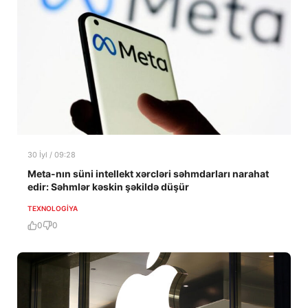
30 İyl / 09:28
Meta-nın süni intellekt xərcləri səhmdarları narahat
edir: Səhmlər kəskin şəkildə düşür
TEXNOLOGIYA
0
0