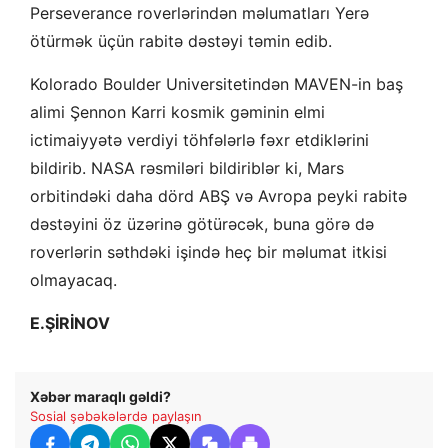
Perseverance roverlərindən məlumatları Yerə
ötürmək üçün rabitə dəstəyi təmin edib.
Kolorado Boulder Universitetindən MAVEN-in baş
alimi Şennon Karri kosmik gəminin elmi
ictimaiyyətə verdiyi töhfələrlə fəxr etdiklərini
bildirib. NASA rəsmiləri bildiriblər ki, Mars
orbitindəki daha dörd ABŞ və Avropa peyki rabitə
dəstəyini öz üzərinə götürəcək, buna görə də
roverlərin səthdəki işində heç bir məlumat itkisi
olmayacaq.
E.ŞİRİNOV
Xəbər maraqlı gəldi?
Sosial şəbəkələrdə paylaşın