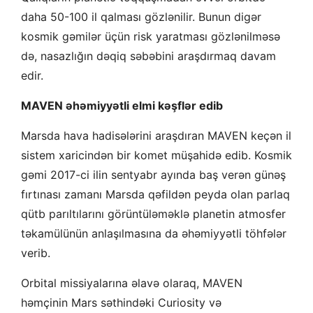
daha 50-100 il qalması gözlənilir. Bunun digər
kosmik gəmilər üçün risk yaratması gözlənilməsə
də, nasazlığın dəqiq səbəbini araşdırmaq davam
edir.
MAVEN əhəmiyyətli elmi kəşflər edib
Marsda hava hadisələrini araşdıran MAVEN keçən il
sistem xaricindən bir komet müşahidə edib. Kosmik
gəmi 2017-ci ilin sentyabr ayında baş verən günəş
fırtınası zamanı Marsda qəfildən peyda olan parlaq
qütb parıltılarını görüntüləməklə planetin atmosfer
təkamülünün anlaşılmasına da əhəmiyyətli töhfələr
verib.
Orbital missiyalarına əlavə olaraq, MAVEN
həmçinin Mars səthindəki Curiosity və