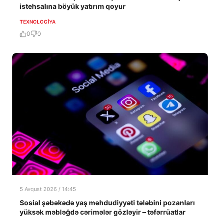
istehsalına böyük yatırım qoyur
TEXNOLOGIYA
0
0
5 Avqust 2026 / 14:45
Sosial şəbəkədə yaş məhdudiyyəti tələbini pozanları
yüksək məbləğdə cərimələr gözləyir – təfərrüatlar