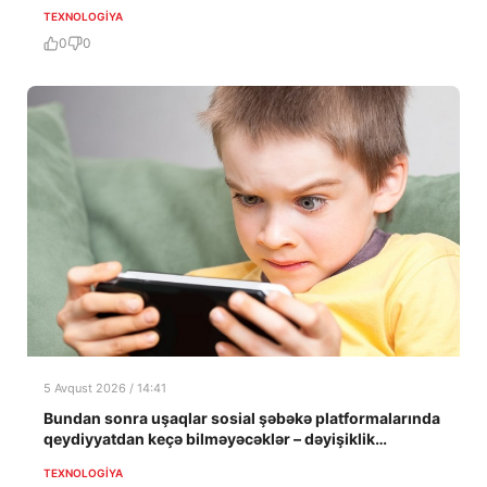
TEXNOLOGIYA
0
0
5 Avqust 2026 / 14:41
Bundan sonra uşaqlar sosial şəbəkə platformalarında
qeydiyyatdan keçə bilməyəcəklər – dəyişiklik
təsdiqləndi
TEXNOLOGIYA