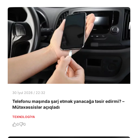
30 İyul 2026 / 22:32
Telefonu maşında şarj etmək yanacağa təsir edirmi? –
Mütəxəssislər açıqladı
TEXNOLOGIYA
0
0