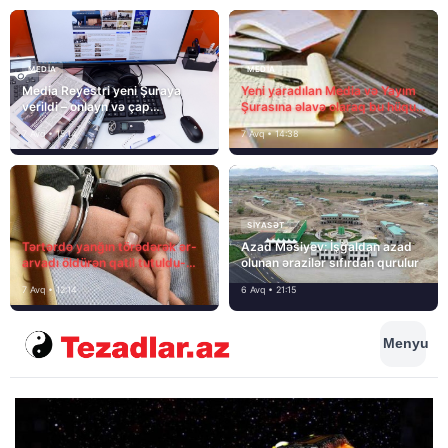
MEDİA
MEDİA
Media Reyestri yeni Şuraya
Yeni yaradılan Media və Yayım
verildi – onlayn və çap
Şurasına əlavə olaraq bu hüquq
mediasını nə gözləyir?
və vəzifələr də verilib
7 Avq • 15:14
7 Avq • 14:38
SIYASƏT
Tərtərdə yanğın törədərək ər-
Azad Məsiyev: İşğaldan azad
arvadı öldürən qatil tutuldu-
olunan ərazilər sıfırdan qurulur
SON DƏQİQƏ
7 Avq • 12:14
6 Avq • 21:15
Menyu