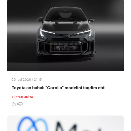
30 İyul 2026 / 21:15
Toyota ən bahalı “Corolla” modelini təqdim etdi
TEXNOLOGIYA
0
0