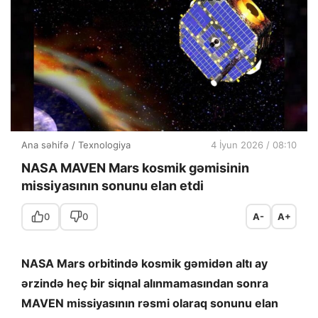
Ana səhifə
/
Texnologiya
4 İyun 2026 / 08:10
NASA MAVEN Mars kosmik gəmisinin
missiyasının sonunu elan etdi
0
0
A-
A+
NASA Mars orbitində kosmik gəmidən altı ay
ərzində heç bir siqnal alınmamasından sonra
MAVEN missiyasının rəsmi olaraq sonunu elan