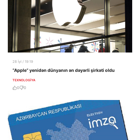
28 İyl / 19:19
“Apple” yenidən dünyanın ən dəyərli şirkəti oldu
TEXNOLOGIYA
0
0