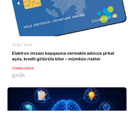
27 İyl / 14:32
Elektron imzanı başqasına verməklə adınıza şirkət
açıla, kredit götürülə bilər – mümkün risklər
TEXNOLOGIYA
0
0