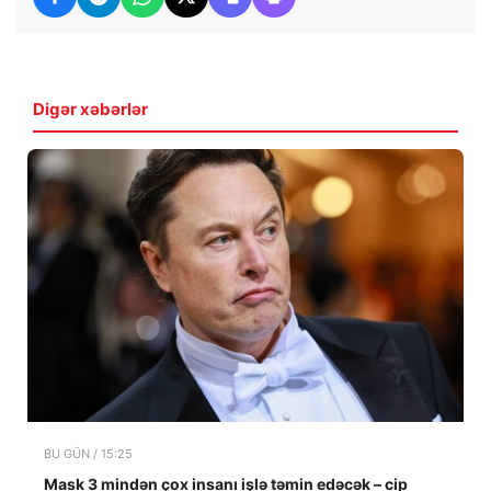
Digər xəbərlər
BU GÜN / 15:25
Mask 3 mindən çox insanı işlə təmin edəcək – cip