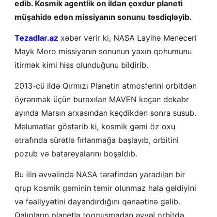
edib. Kosmik agentlik on ildən çoxdur planeti
müşahidə edən missiyanın sonunu təsdiqləyib.
Tezadlar.az
xəbər verir ki, NASA Layihə Meneceri
Mayk Moro missiyanın sonunun yaxın qohumunu
itirmək kimi hiss olunduğunu bildirib.
2013-cü ildə Qırmızı Planetin atmosferini orbitdən
öyrənmək üçün buraxılan MAVEN keçən dekabr
ayında Marsın arxasından keçdikdən sonra susub.
Məlumatlar göstərib ki, kosmik gəmi öz oxu
ətrafında sürətlə fırlanmağa başlayıb, orbitini
pozub və batareyalarını boşaldıb.
Bu ilin əvvəlində NASA tərəfindən yaradılan bir
qrup kosmik gəminin təmir olunmaz hala gəldiyini
və fəaliyyətini dayandırdığını qənaətinə gəlib.
Qalıqların planetlə toqquşmadan əvvəl orbitdə