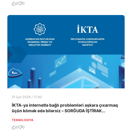
0
0
31 İyul 2026 / 17:40
İKTA-ya internetlə bağlı problemləri aşkara çıxarmaq
üçün kömək edə bilərsiz – SORĞUDA İŞTİRAK
EDƏRƏK
TEXNOLOGIYA
0
0