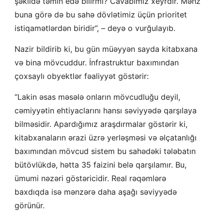
şəkildə təmin edə bilirmi? Cavabımız xeyrdir. Məhz
buna görə də bu sahə dövlətimiz üçün prioritet
istiqamətlərdən biridir”, – deyə o vurğulayıb.
Nazir bildirib ki, bu gün müəyyən sayda kitabxana
və bina mövcuddur. İnfrastruktur baxımından
çoxsaylı obyektlər fəaliyyət göstərir:
“Lakin əsas məsələ onların mövcudluğu deyil,
cəmiyyətin ehtiyaclarını hansı səviyyədə qarşılaya
bilməsidir. Apardığımız araşdırmalar göstərir ki,
kitabxanaların ərazi üzrə yerləşməsi və əlçatanlığı
baxımından mövcud sistem bu sahədəki tələbatın
bütövlükdə, hətta 35 faizini belə qarşılamır. Bu,
ümumi nəzəri göstəricidir. Real rəqəmlərə
baxdıqda isə mənzərə daha aşağı səviyyədə
görünür.