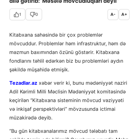
dilə gətirib:”Məsələ mövcudluqları deyil”
1
0
A-
A+
Kitabxana sahəsində bir çox problemlər
mövcuddur. Problemlər həm infrastruktur, həm də
məzmun baxımından özünü göstərir. Kitabxana
fondlarını təhlil edərkən biz bu problemləri aydın
şəkildə müşahidə etmişik.
Tezadlar.az
xəbər verir ki, bunu mədəniyyət naziri
Adil Kərimli Milli Məclisin Mədəniyyət komitəsində
keçirilən “Kitabxana sisteminin mövcud vəziyyəti
və inkişaf perspektivləri” mövzusunda ictimai
müzakirədə deyib.
“Bu gün kitabxanalarımız mövcud tələbatı tam