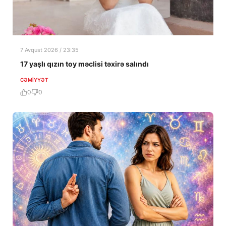
7 Avqust 2026 / 23:35
17 yaşlı qızın toy məclisi təxirə salındı
CƏMIYYƏT
0
0