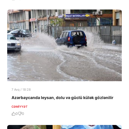
7 Avq / 18:28
Azərbaycanda leysan, dolu və güclü külək gözlənilir
CƏMIYYƏT
0
0