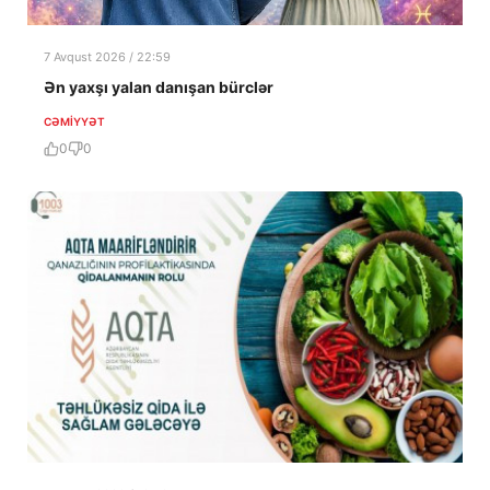
7 Avqust 2026 / 22:59
Ən yaxşı yalan danışan bürclər
CƏMIYYƏT
0
0