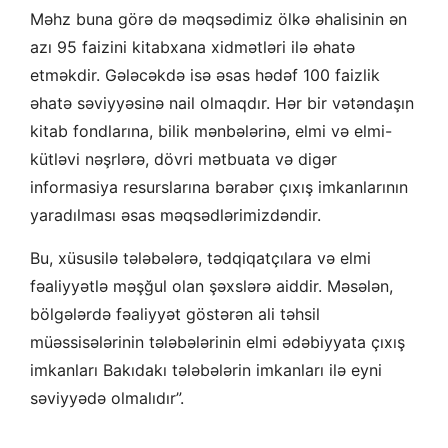
Məhz buna görə də məqsədimiz ölkə əhalisinin ən
azı 95 faizini kitabxana xidmətləri ilə əhatə
etməkdir. Gələcəkdə isə əsas hədəf 100 faizlik
əhatə səviyyəsinə nail olmaqdır. Hər bir vətəndaşın
kitab fondlarına, bilik mənbələrinə, elmi və elmi-
kütləvi nəşrlərə, dövri mətbuata və digər
informasiya resurslarına bərabər çıxış imkanlarının
yaradılması əsas məqsədlərimizdəndir.
Bu, xüsusilə tələbələrə, tədqiqatçılara və elmi
fəaliyyətlə məşğul olan şəxslərə aiddir. Məsələn,
bölgələrdə fəaliyyət göstərən ali təhsil
müəssisələrinin tələbələrinin elmi ədəbiyyata çıxış
imkanları Bakıdakı tələbələrin imkanları ilə eyni
səviyyədə olmalıdır”.