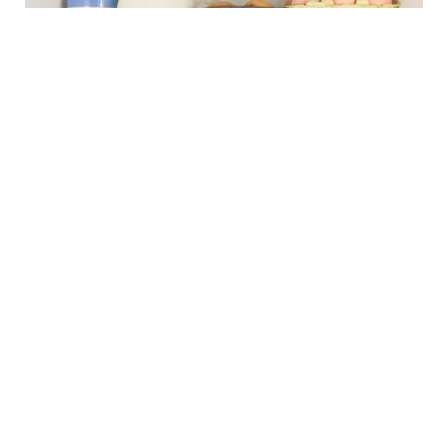
7 Avq / 14:55
Sümüklərinizin sağlamlığını bu qidalarla qoruyun
CƏMIYYƏT
0
0