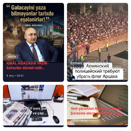
MEDİA
İQBAL AĞAZADƏ YAZIR-
Erməni polisi stadionda
Səfəvilər dövləti milli
separatçı “Artsax”ın bayrağını
dövlətdirmi?
müsadirə etdi və…
8 Avq • 08:51
8 Avq • 08:39
MEDİA
MEDİA
Media Reyestri yeni Şuraya
Yeni yaradılan Media və Yayım
verildi – onlayn və çap
Şurasına əlavə olaraq bu hüquq
mediasını nə gözləyir?
və vəzifələr də verilib
7 Avq • 15:14
7 Avq • 14:38