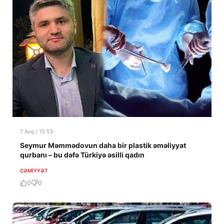
7 Avq / 15:55
Seymur Məmmədovun daha bir plastik əməliyyat
qurbanı – bu dəfə Türkiyə əsilli qadın
CƏMIYYƏT
0
0