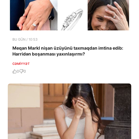
BU GÜN / 10:53
Meqan Markl nişan üzüyünü taxmaqdan imtina edib:
Harridən boşanması yaxınlaşırmı?
CƏMIYYƏT
0
0