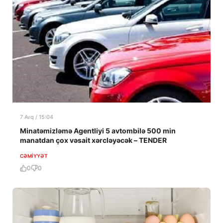
7 Avq / 15:04
Minatəmizləmə Agentliyi 5 avtombilə 500 min
manatdan çox vəsait xərcləyəcək – TENDER
CƏMIYYƏT
0
0