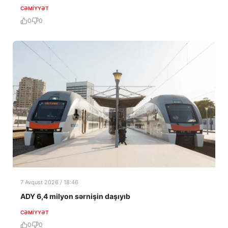
CƏMIYYƏT
0
0
7 Avqust 2026 / 18:46
ADY 6,4 milyon sərnişin daşıyıb
CƏMIYYƏT
0
0