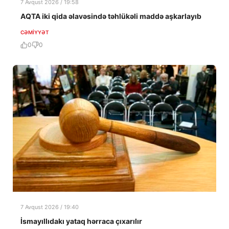
7 Avqust 2026 / 19:58
AQTA iki qida əlavəsində təhlükəli maddə aşkarlayıb
CƏMIYYƏT
0
0
7 Avqust 2026 / 19:40
İsmayıllıdakı yataq hərraca çıxarılır