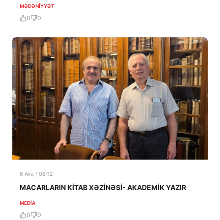
MƏDƏNIYYƏT
0
0
6 Avq / 08:12
MACARLARIN KİTAB XƏZİNƏSİ- AKADEMİK YAZIR
MEDİA
0
0