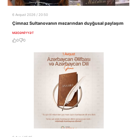
6 Avqust 2026 / 20:50
Çimnaz Sultanovanın məzarından duyğusal paylaşım
MƏDƏNIYYƏT
0
0