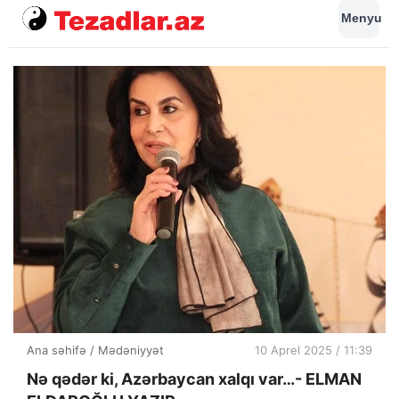
Menyu
Ana səhifə
/
Mədəniyyət
10 Aprel 2025 / 11:39
Nə qədər ki, Azərbaycan xalqı var…- ELMAN