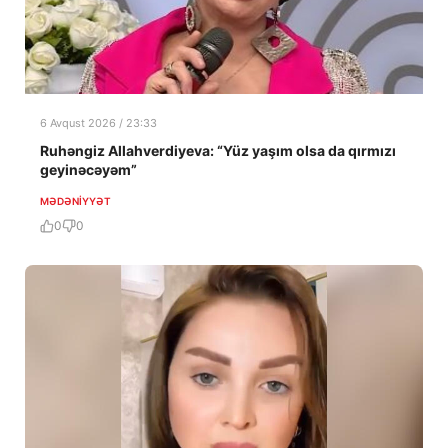
6 Avqust 2026 / 23:33
Ruhəngiz Allahverdiyeva: “Yüz yaşım olsa da qırmızı
geyinəcəyəm”
MƏDƏNIYYƏT
0
0