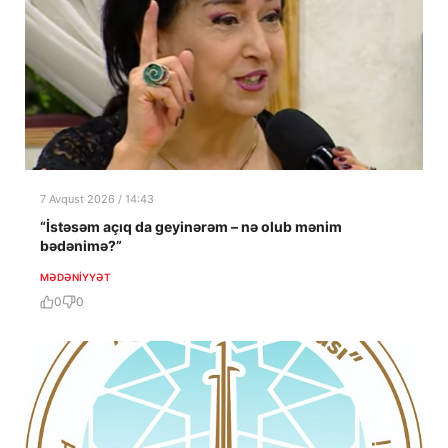
7 Avqust 2026 / 14:43
“İstəsəm açıq da geyinərəm – nə olub mənim
bədənimə?”
MƏDƏNIYYƏT
0
0