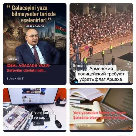
MEDİA
İQBAL AĞAZADƏ YAZIR-
Erməni polisi stadionda
Səfəvilər dövləti milli
separatçı “Artsax”ın bayrağını
dövlətdirmi?
müsadirə etdi və…
8 Avq • 08:51
8 Avq • 08:39
MEDİA
MEDİA
Media Reyestri yeni Şuraya
Yeni yaradılan Media və Yayım
verildi – onlayn və çap
Şurasına əlavə olaraq bu hüquq
mediasını nə gözləyir?
və vəzifələr də verilib
7 Avq • 15:14
7 Avq • 14:38