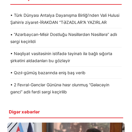
• Türk Dünyası Antalya Dayanışma Birliği’nden Vali Hulusi
Şahin’e ziyaret-İRAKDAN “TƏZADLAR”A YAZIRLAR
• “Azərbaycan-Misir Dostluğu Nəsillərdən Nəsillərə” adlı
sərgi keçirildi
• Nəqliyat vasitəsinin istifadə təyinatı ilə bağlı sığorta
şirkətini aldadanları bu gözləyir
• Qızıl-gümüş bazarında eniş baş verib
• 2 Fevral-Gənclər Gününə həsr olunmuş “Gələcəyin
gənci” adlı fərdi sərgi keçirilib
Digər xəbərlər