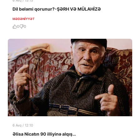
6 Avq / 15:15
Dil beləmi qorunur?-ŞƏRH VƏ MÜLAHİZƏ
MƏDƏNIYYƏT
0
0
6 Avq / 12:10
Əlisa Nicatın 90 illiyinə alqış…