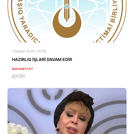
7 Avqust 2026 / 10:58
HAZIRLIQ İŞLƏRİ DAVAM EDİR
MƏDƏNIYYƏT
0
0