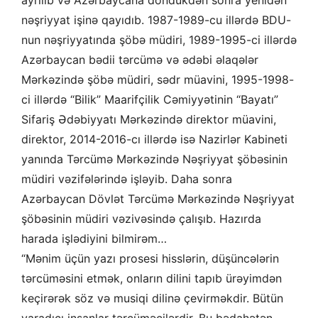
ayrılıb və Azərbaycana döndükdən sonra yenidən
nəşriyyat işinə qayıdıb. 1987-1989-cu illərdə BDU-
nun nəşriyyatında şöbə müdiri, 1989-1995-ci illərdə
Azərbaycan bədii tərcümə və ədəbi əlaqələr
Mərkəzində şöbə müdiri, sədr müavini, 1995-1998-
ci illərdə “Bilik” Maarifçilik Cəmiyyətinin “Bayatı”
Sifariş Ədəbiyyatı Mərkəzində direktor müavini,
direktor, 2014-2016-cı illərdə isə Nazirlər Kabineti
yanında Tərcümə Mərkəzində Nəşriyyat şöbəsinin
müdiri vəzifələrində işləyib. Daha sonra
Azərbaycan Dövlət Tərcümə Mərkəzində Nəşriyyat
şöbəsinin müdiri vəzivəsində çalışıb. Hazırda
harada işlədiyini bilmirəm…
“Mənim üçün yazı prosesi hisslərin, düşüncələrin
tərcüməsini etmək, onların dilini tapıb ürəyimdən
keçirərək söz və musiqi dilinə çevirməkdir. Bütün