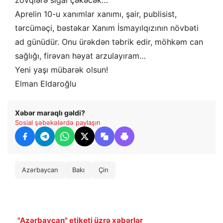
zövqlərə sığal çəkəcək…
Aprelin 10-u xanımlar xanımı, şair, publisist,
tərcüməçi, bəstəkar Xanım İsmayılqızının növbəti
ad günüdür. Onu ürəkdən təbrik edir, möhkəm can
sağlığı, firəvan həyat arzulayıram…
Yeni yaşı mübarək olsun!
Elman Eldaroğlu
Xəbər maraqlı gəldi?
Sosial şəbəkələrdə paylaşın
Azərbaycan
Bakı
Çin
"Azərbaycan" etiketi üzrə xəbərlər