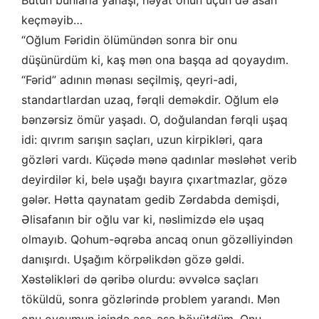
Bütün bunlarla yanaşı, həyat onun üçün də asan
keçməyib…
“Oğlum Fəridin ölümündən sonra bir onu
düşünürdüm ki, kaş mən ona başqa ad qoyaydım.
“Fərid” adının mənası seçilmiş, qeyri-adi,
standartlardan uzaq, fərqli deməkdir. Oğlum elə
bənzərsiz ömür yaşadı. O, doğulandan fərqli uşaq
idi: qıvrım sarışın saçları, uzun kirpikləri, qara
gözləri vardı. Küçədə mənə qadınlar məsləhət verib
deyirdilər ki, belə uşağı bayıra çıxartmazlar, gözə
gələr. Hətta qaynatam gedib Zərdabda demişdi,
Əlisafanın bir oğlu var ki, nəslimizdə elə uşaq
olmayıb. Qohum-əqrəba ancaq onun gözəlliyindən
danışırdı. Uşağım körpəlikdən gözə gəldi.
Xəstəlikləri də qəribə olurdu: əvvəlcə saçları
töküldü, sonra gözlərində problem yarandı. Mən