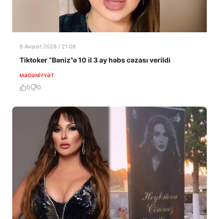
6 Avqust 2026 / 21:08
Tiktoker “Bəniz”ə 10 il 3 ay həbs cəzası verildi
MƏDƏNIYYƏT
0
0