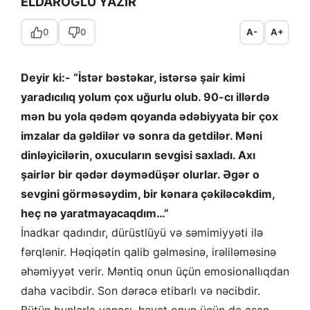
ELDAROĞLU YAZIR
0
0
A-
A+
Deyir ki:- “İstər bəstəkar, istərsə şair kimi
yaradıcılıq yolum çox uğurlu olub. 90-cı illərdə
mən bu yola qədəm qoyanda ədəbiyyata bir çox
imzalar da gəldilər və sonra da getdilər. Məni
dinləyicilərin, oxucuların sevgisi saxladı. Axı
şairlər bir qədər dəymədüşər olurlar. Əgər o
sevgini görməsəydim, bir kənara çəkiləcəkdim,
heç nə yaratmayacaqdım…”
İnadkar qadındır, dürüstlüyü və səmimiyyəti ilə
fərqlənir. Həqiqətin qalib gəlməsinə, irəliləməsinə
əhəmiyyət verir. Məntiq onun üçün emosionallıqdan
daha vacibdir. Son dərəcə etibarlı və nəcibdir.