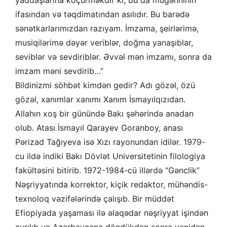
yaddaşlarına köçürməkdir ki, bu da müğənninin
ifasından və təqdimatından asılıdır. Bu barədə
sənətkarlarımızdan razıyam. İmzama, şeirlərimə,
musiqilərimə dəyər veriblər, doğma yanaşıblar,
seviblər və sevdiriblər. Əvvəl mən imzamı, sonra da
imzam məni sevdirib…”
Bildinizmi söhbət kimdən gedir? Adı gözəl, özü
gözəl, xanımlar xanımı Xanım İsmayılqızıdan.
Allahın xoş bir günündə Bakı şəhərində anadan
olub. Atası İsmayıl Qarayev Goranboy, anası
Pərizad Tağıyeva isə Xızı rayonundan idilər. 1979-
cu ildə indiki Bakı Dövlət Universitetinin filologiya
fakültəsini bitirib. 1972-1984-cü illərdə “Gənclik”
Nəşriyyatında korrektor, kiçik redaktor, mühəndis-
texnoloq vəzifələrində çalışıb. Bir müddət
Efiopiyada yaşaması ilə əlaqədar nəşriyyat işindən