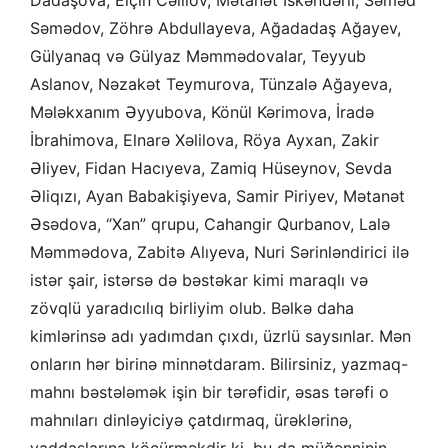
Dadaşova, Elçin Cəlilov, Mətanət İskəndərli, Səməd
Səmədov, Zöhrə Abdullayeva, Ağadadaş Ağayev,
Gülyanaq və Gülyaz Məmmədovalar, Teyyub
Aslanov, Nəzakət Teymurova, Tünzalə Ağayeva,
Mələkxanım Əyyubova, Könül Kərimova, İradə
İbrahimova, Elnarə Xəlilova, Röya Ayxan, Zakir
Əliyev, Fidan Hacıyeva, Zamiq Hüseynov, Sevda
Əliqızı, Ayan Babakişiyeva, Samir Piriyev, Mətanət
Əsədova, “Xan” qrupu, Cahangir Qurbanov, Lalə
Məmmədova, Zabitə Alıyeva, Nuri Sərinləndirici ilə
istər şair, istərsə də bəstəkar kimi maraqlı və
zövqlü yaradıcılıq birliyim olub. Bəlkə daha
kimlərinsə adı yadımdan çıxdı, üzrlü saysınlar. Mən
onların hər birinə minnətdaram. Bilirsiniz, yazmaq-
mahnı bəstələmək işin bir tərəfidir, əsas tərəfi o
mahnıları dinləyiciyə çatdırmaq, ürəklərinə,