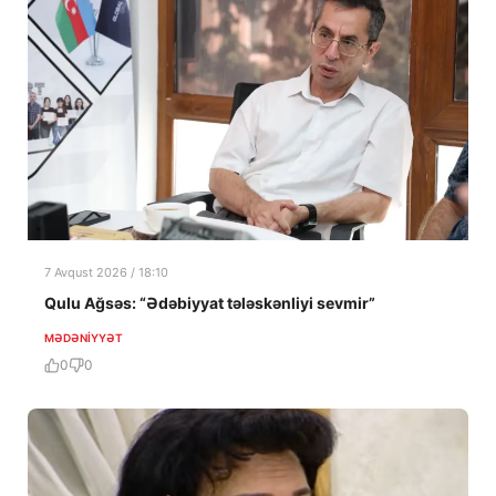
7 Avqust 2026 / 18:10
Qulu Ağsəs: “Ədəbiyyat tələskənliyi sevmir”
MƏDƏNIYYƏT
0
0