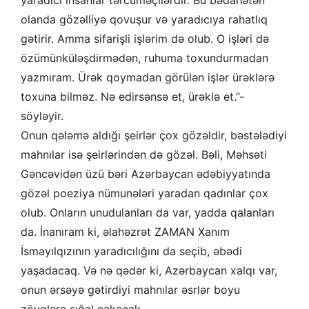
yaradıcı insanlar tərcüməçilərdir. Bu bədahətən
olanda gözəlliyə qovuşur və yaradıcıya rahatlıq
gətirir. Amma sifarişli işlərim də olub. O işləri də
özümünküləşdirmədən, ruhuma toxundurmadan
yazmıram. Ürək qoymadan görülən işlər ürəklərə
toxuna bilməz. Nə edirsənsə et, ürəklə et.”-
söyləyir.
Onun qələmə aldığı şeirlər çox gözəldir, bəstələdiyi
mahnılar isə şeirlərindən də gözəl. Bəli, Məhsəti
Gəncəvidən üzü bəri Azərbaycan ədəbiyyatında
gözəl poeziya nümunələri yaradan qadınlar çox
olub. Onların unudulanları da var, yadda qalanları
da. İnanıram ki, əlahəzrət ZAMAN Xanım
İsmayılqızının yaradıcılığını da seçib, əbədi
yaşadacaq. Və nə qədər ki, Azərbaycan xalqı var,
onun ərsəyə gətirdiyi mahnılar əsrlər boyu