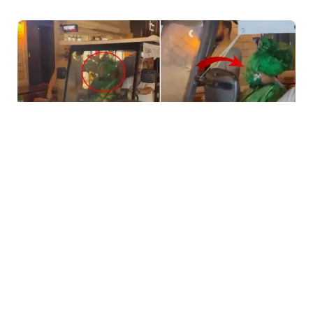
5 Avq / 23:59
Bülent Ersoya qarşı təhqiramiz ifadə
MƏDƏNIYYƏT
0
0