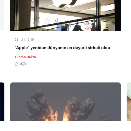
28 İyl / 19:19
“Apple” yenidən dünyanın ən dəyərli şirkəti oldu
TEXNOLOGIYA
0
0