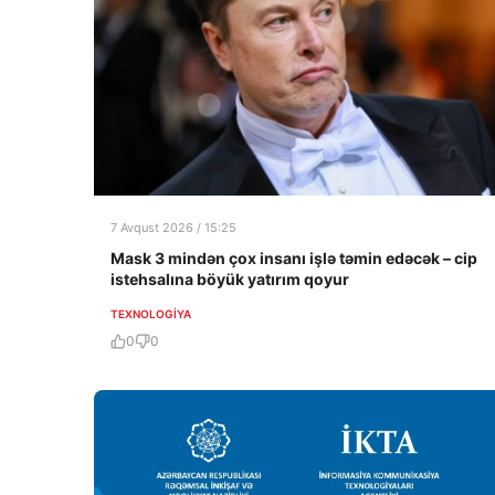
7 Avqust 2026 / 15:25
Mask 3 mindən çox insanı işlə təmin edəcək – cip
istehsalına böyük yatırım qoyur
TEXNOLOGIYA
0
0