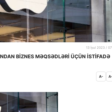
13 İyul 2023 / 07
INDAN BİZNES MƏQSƏDLƏRİ ÜÇÜN İSTİFADƏ
A-
A