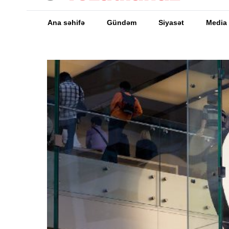
Ana səhifə
Gündəm
Siyasət
Media