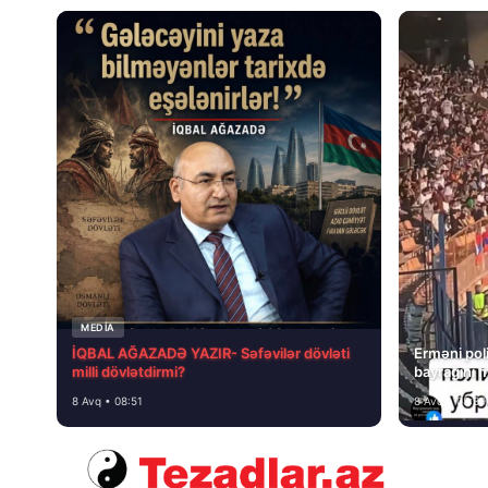
MEDİA
İQBAL AĞAZADƏ YAZIR- Səfəvilər dövləti
Erməni poli
milli dövlətdirmi?
bayrağını 
8 Avq • 08:51
8 Avq • 08:39