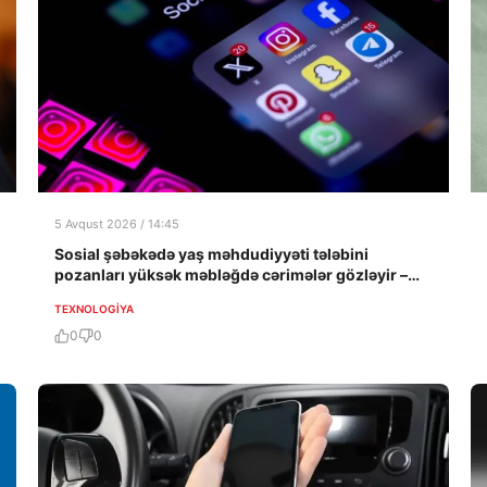
5 Avqust 2026 / 14:45
Sosial şəbəkədə yaş məhdudiyyəti tələbini
pozanları yüksək məbləğdə cərimələr gözləyir –
təfərrüatlar
TEXNOLOGIYA
0
0