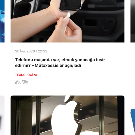
30 İyul 2026 / 22:32
Telefonu maşında şarj etmək yanacağa təsir
edirmi? – Mütəxəssislər açıqladı
TEXNOLOGIYA
0
0