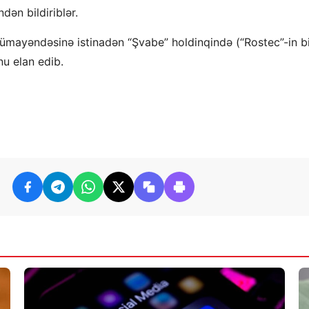
dən bildiriblər.
nümayəndəsinə istinadən “Şvabe” holdinqində (“Rostec”-in b
u elan edib.