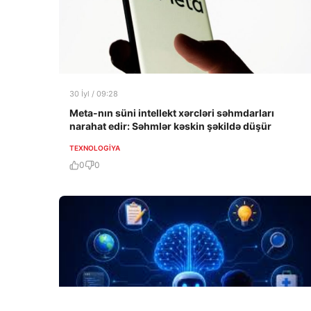
30 İyl / 09:28
Meta-nın süni intellekt xərcləri səhmdarları
narahat edir: Səhmlər kəskin şəkildə düşür
TEXNOLOGIYA
0
0