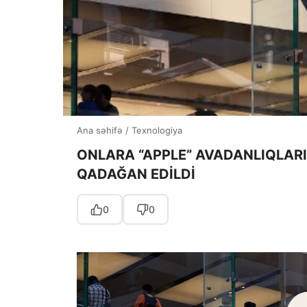
Ana səhifə
/
Texnologiya
ONLARA “APPLE” AVADANLIQLAR
QADAĞAN EDİLDİ
0
0