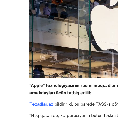
“Apple” texnologiyasının rəsmi məqsədlər ü
əməkdaşları üçün tətbiq edilib.
Tezadlar.az
bildirir ki, bu barədə TASS-a dö
“Həqiqətən də, korporasiyanın bütün təşkilatl