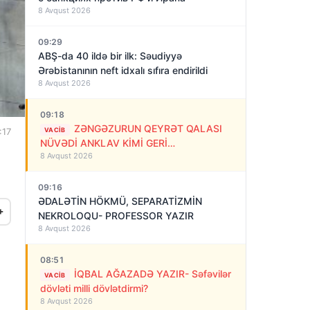
8 Avqust 2026
09:29
ABŞ-da 40 ildə bir ilk: Səudiyyə
Ərəbistanının neft idxalı sıfıra endirildi
8 Avqust 2026
09:18
ZƏNGƏZURUN QEYRƏT QALASI
VACIB
:17
NÜVƏDİ ANKLAV KİMİ GERİ
8 Avqust 2026
QAYTARILMALIDIR!
09:16
ƏDALƏTİN HÖKMÜ, SEPARATİZMİN
+
NEKROLOQU- PROFESSOR YAZIR
8 Avqust 2026
08:51
İQBAL AĞAZADƏ YAZIR- Səfəvilər
VACIB
dövləti milli dövlətdirmi?
8 Avqust 2026