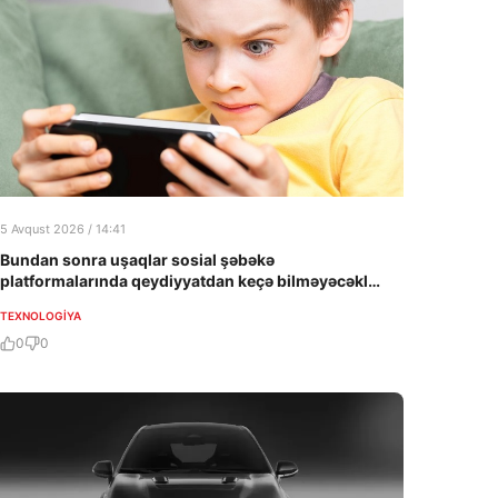
5 Avqust 2026 / 14:41
Bundan sonra uşaqlar sosial şəbəkə
platformalarında qeydiyyatdan keçə bilməyəcəklər
– dəyişiklik təsdiqləndi
TEXNOLOGIYA
0
0