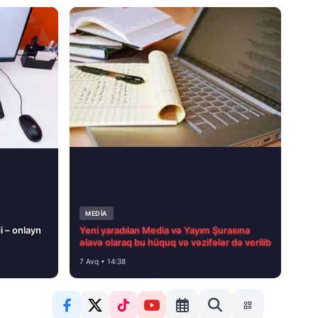
MEDİA
i – onlayn
Yeni yaradılan Media və Yayım Şurasına
əlavə olaraq bu hüquq və vəzifələr də verilib
7 Avq • 14:38