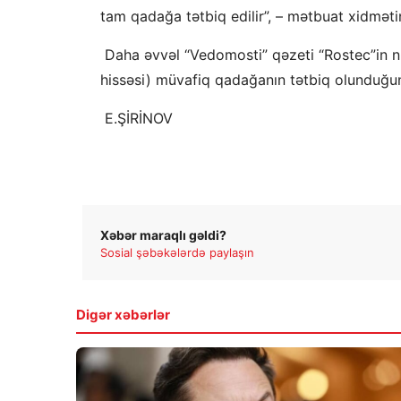
tam qadağa tətbiq edilir”, – mətbuat xidmətin
​ Daha əvvəl “Vedomosti” qəzeti “Rostec”in 
hissəsi) müvafiq qadağanın tətbiq olunduğun
E.ŞİRİNOV
Xəbər maraqlı gəldi?
Sosial şəbəkələrdə paylaşın
Digər xəbərlər