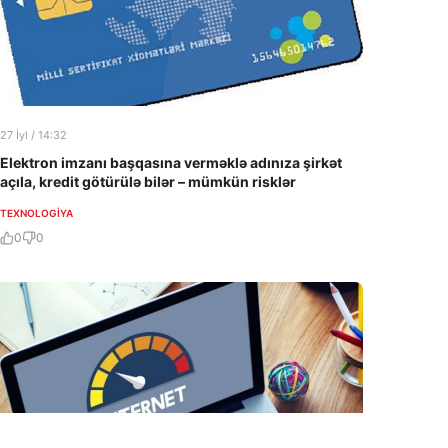
27 İyl / 14:32
Elektron imzanı başqasına verməklə adınıza şirkət
açıla, kredit götürülə bilər – mümkün risklər
TEXNOLOGIYA
0
0