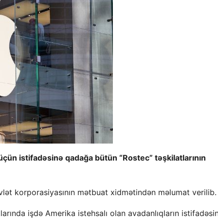
çün istifadəsinə qadağa bütün “Rostec” təşkilatlarının
vlət korporasiyasının mətbuat xidmətindən məlumat verilib.
arında işdə Amerika istehsalı olan avadanlıqların istifadəsi