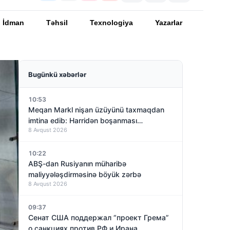
İdman
Təhsil
Texnologiya
Yazarlar
Bugünkü xəbərlər
10:53
Meqan Markl nişan üzüyünü taxmaqdan
imtina edib: Harridən boşanması
8 Avqust 2026
yaxınlaşırmı?
10:22
ABŞ-dan Rusiyanın müharibə
maliyyələşdirməsinə böyük zərbə
8 Avqust 2026
09:37
Сенат США поддержал “проект Грема”
о санкциях против РФ и Ирана