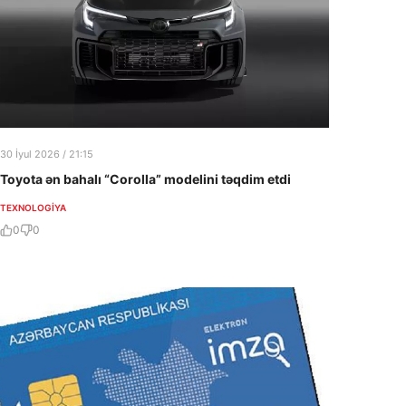
30 İyul 2026 / 21:15
Toyota ən bahalı “Corolla” modelini təqdim etdi
TEXNOLOGIYA
0
0