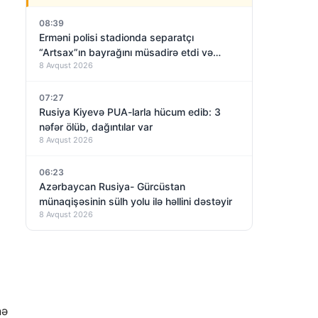
08:39
Erməni polisi stadionda separatçı
“Artsax”ın bayrağını müsadirə etdi və…
8 Avqust 2026
07:27
Rusiya Kiyevə PUA-larla hücum edib: 3
nəfər ölüb, dağıntılar var
8 Avqust 2026
06:23
Azərbaycan Rusiya- Gürcüstan
münaqişəsinin sülh yolu ilə həllini dəstəyir
8 Avqust 2026
nə