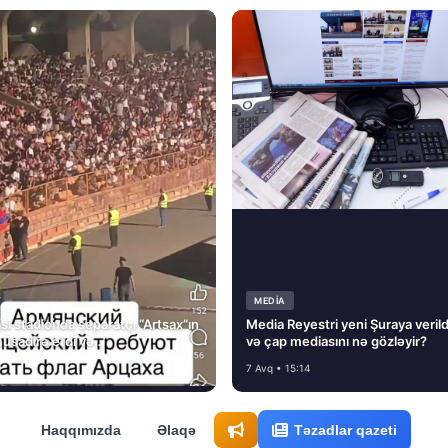
MEDİA
si stadionda separatçı “Artsax”ın
Media Reyestri yeni Şuraya verild
müsadirə etdi və…
və çap mediasını nə gözləyir?
7 Avq • 15:14
Haqqımızda
Əlaqə
Təzadlar qazeti