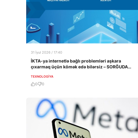
31 İyul 2026 / 17:40
İKTA-ya internetlə bağlı problemləri aşkara
çıxarmaq üçün kömək edə bilərsiz – SORĞUDA
İŞTİRAK EDƏRƏK
TEXNOLOGIYA
0
0