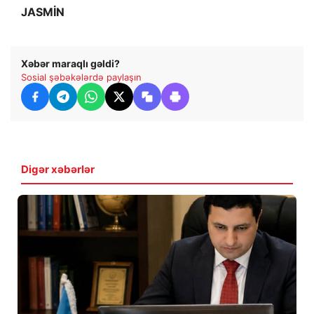
JASMİN
Xəbər maraqlı gəldi?
Sosial şəbəkələrdə paylaşın
Digər xəbərlər