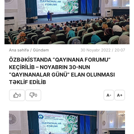
Ana səhifə
/
Gündəm
30 Noyabr 2022 / 20:07
ÖZBƏKİSTANDA “QAYINANA FORUMU”
KEÇİRİLİB – NOYABRIN 30-NUN
“QAYINANALAR GÜNÜ” ELAN OLUNMASI
TƏKLİF EDİLİB
0
0
A-
A+