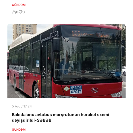
GÜNDƏM
0
0
5 Avq / 17:24
Bakıda bnu avtobus marşrutunun hərəkət sxemi
dəyişdirildi-SƏBƏB
GÜNDƏM