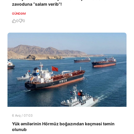
zavoduna “salam verib”!
GÜNDƏM
0
0
6 Avq / 07:03
Yük əmilərinin Hörmüz boğazından keçməsi təmin
olunub