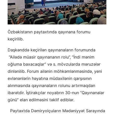
Özbəkistanın paytaxtında qayınana forumu
keçirilib.
Daşkənddə keçirilən qayınanaların forumunda
“Ailədə müasir qayınananın rolu”, “İndi mənim
oğluma baxacaqlar” və s. mövzularda məruzələr
dinlənilib. Forum ailənin möhkəmlənməsində, yeni
evlənənlərin həyatına müdaxilənin qarşısının
alınmasında qayınanaların rolunu artırmaqdan
ibarətdir. İştirakçılar noyabrın 30-nun “Qayınanalar
günü” elan edilməsini təklif ediblər.
Paytaxtda Dəmiryolçuların Mədəniyyət Sarayında