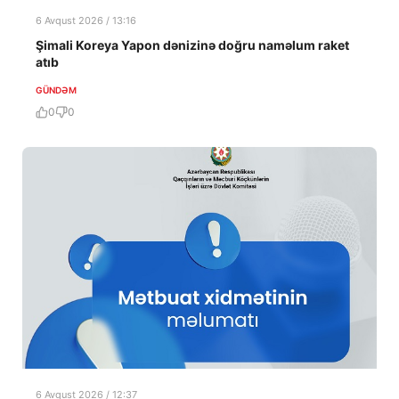
6 Avqust 2026 / 13:16
Şimali Koreya Yapon dənizinə doğru naməlum raket
atıb
GÜNDƏM
0
0
6 Avqust 2026 / 12:37