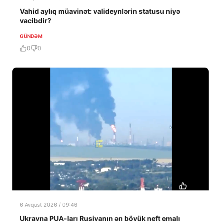
Vahid aylıq müavinət: valideynlərin statusu niyə
vacibdir?
GÜNDƏM
0
0
6 Avqust 2026 / 09:46
Ukrayna PUA-ları Rusiyanın ən böyük neft emalı