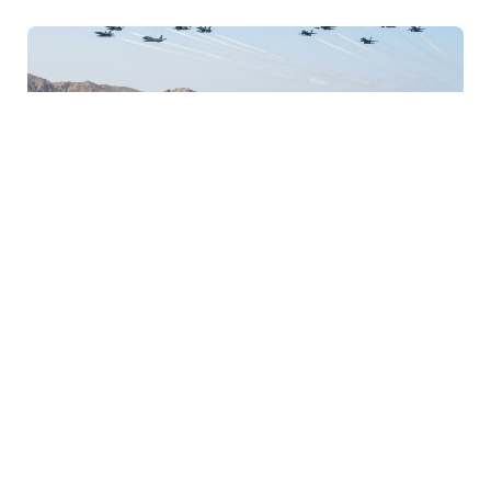
5 Avq / 06:31
ABŞ Hörmüz boğazından minlərhlə gəminin
keçməsini təmin edib
GÜNDƏM
0
0