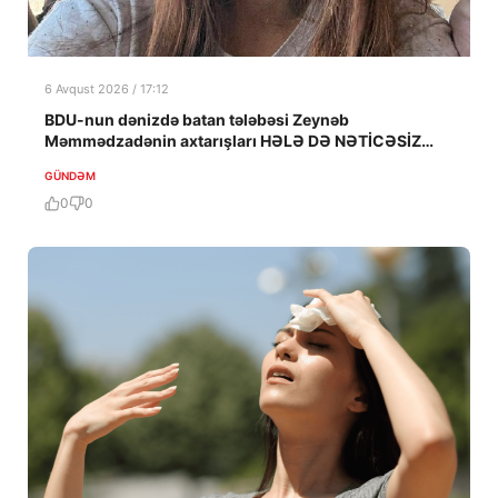
6 Avqust 2026 / 17:12
BDU-nun dənizdə batan tələbəsi Zeynəb
Məmmədzadənin axtarışları HƏLƏ DƏ NƏTİCƏSİZ
QALIB!
GÜNDƏM
0
0