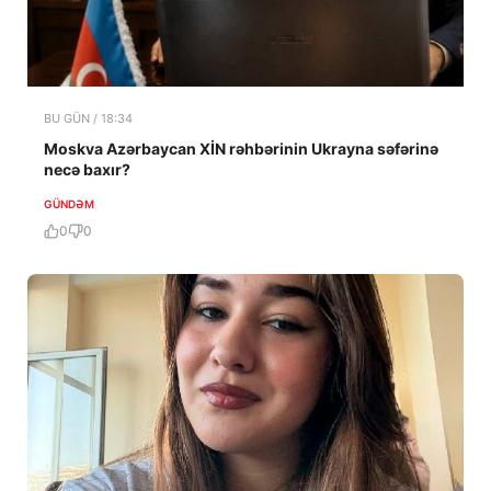
BU GÜN / 18:34
Moskva Azərbaycan XİN rəhbərinin Ukrayna səfərinə
necə baxır?
GÜNDƏM
0
0