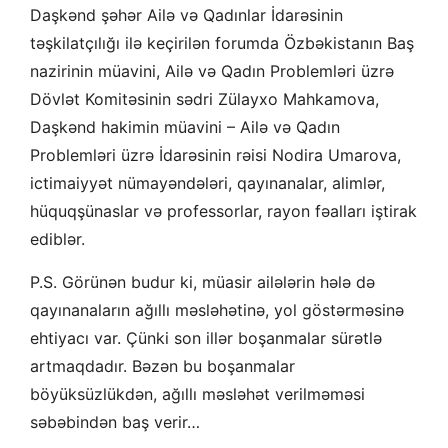
Daşkənd şəhər Ailə və Qadınlar İdarəsinin
təşkilatçılığı ilə keçirilən forumda Özbəkistanın Baş
nazirinin müavini, Ailə və Qadın Problemləri üzrə
Dövlət Komitəsinin sədri Zülayxo Mahkamova,
Daşkənd hakimin müavini – Ailə və Qadın
Problemləri üzrə İdarəsinin rəisi Nodira Umarova,
ictimaiyyət nümayəndələri, qayınanalar, alimlər,
hüquqşünaslar və professorlar, rayon fəalları iştirak
ediblər.
P.S. Görünən budur ki, müasir ailələrin hələ də
qayınanaların ağıllı məsləhətinə, yol göstərməsinə
ehtiyacı var. Çünki son illər boşanmalar sürətlə
artmaqdadır. Bəzən bu boşanmalar
böyüksüzlükdən, ağıllı məsləhət verilməməsi
səbəbindən baş verir…