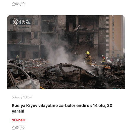
0
0
5 Avq / 10:54
Rusiya Kiyev vilayətinə zərbələr endirdi: 14 ölü, 30
yaralı!
GÜNDƏM
0
0