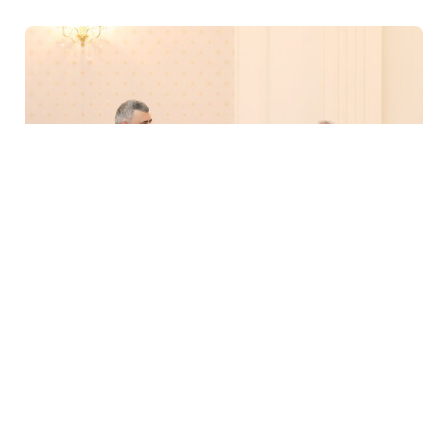
6 Avq / 08:21
Hakim Şahin Yusifovun təqaüdə göndərildi- FOTO
MEDİA
0
0