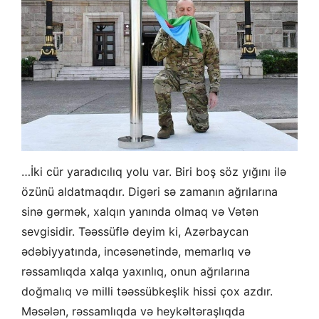
…İki cür yaradıcılıq yolu var. Biri boş söz yığını ilə
özünü aldatmaqdır. Digəri sə zamanın ağrılarına
sinə gərmək, xalqın yanında olmaq və Vətən
sevgisidir. Təəssüflə deyim ki, Azərbaycan
ədəbiyyatında, incəsənətində, memarlıq və
rəssamlıqda xalqa yaxınlıq, onun ağrılarına
doğmalıq və milli təəssübkeşlik hissi çox azdır.
Məsələn, rəssamlıqda və heykəltəraşlıqda