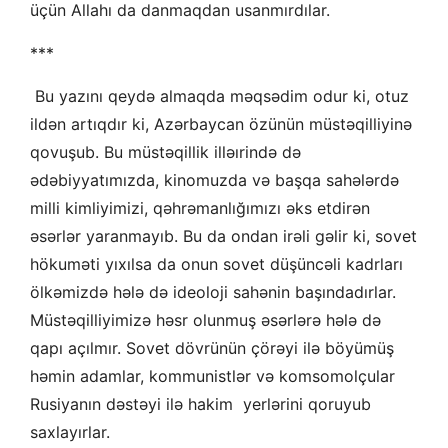
üçün Allahı da danmaqdan usanmırdılar.
***
Bu yazını qeydə almaqda məqsədim odur ki, otuz
ildən artıqdır ki, Azərbaycan özünün müstəqilliyinə
qovuşub. Bu müstəqillik illəırində də
ədəbiyyatımızda, kinomuzda və başqa sahələrdə
milli kimliyimizi, qəhrəmanlığımızı əks etdirən
əsərlər yaranmayıb. Bu da ondan irəli gəlir ki, sovet
hökuməti yıxılsa da onun sovet düşüncəli kadrları
ölkəmizdə hələ də ideoloji sahənin başındadırlar.
Müstəqilliyimizə həsr olunmuş əsərlərə hələ də
qapı açılmır. Sovet dövrünün çörəyi ilə böyümüş
həmin adamlar, kommunistlər və komsomolçular
Rusiyanın dəstəyi ilə hakim yerlərini qoruyub
saxlayırlar.