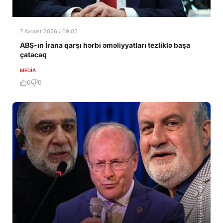
7 Avqust 2026 / 09:05
ABŞ-ın İrana qarşı hərbi əməliyyatları tezliklə başa
çatacaq
MEDİA
0
0