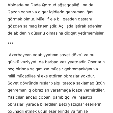
Abidədə nə Dədə Qorqud ağsaqqallığı, nə də
Qazan xanın və digər igidlərin qəhrəmanlığını
görmək olmur. Müəllif elə bil qəsdən dastanı
gözdən salmaq istəmişdir. Açılışda iştirak edənlər
də abidənin qüsurlu olmasına diqqət yetirməmişlər.
***
Azərbaycan ədəbiyyatının sovet dövrü və bu
günkü vəziyyəti də bərbad vəziyyətdədir. Əsərlərin
heç birində xalqımızın müasir qəhrəmanlığını və
milli mücadiləsini əks etdirən obrazlar yoxdur.
Sovet dövründə ruslar xalqı itaətdə saxlamaq üçün
qəhrəmanlıq obrazları yaratmağa icazə vermirdilər.
Yazıçılar, ancaq çoban, pambıqçı və inşaatçı
obrazları yarada bilərdilər. Bəzi yazıçılar əsərlərini
oxunaqlı etmək üçün əsərlərində ya fahişə