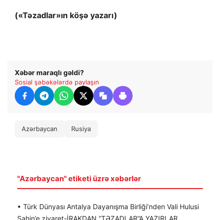
(«Təzadlar»ın köşə yazarı)
Xəbər maraqlı gəldi?
Sosial şəbəkələrdə paylaşın
Azərbaycan
Rusiya
"Azərbaycan" etiketi üzrə xəbərlər
• Türk Dünyası Antalya Dayanışma Birliği’nden Vali Hulusi
Şahin’e ziyaret-İRAKDAN “TƏZADLAR”A YAZIRLAR