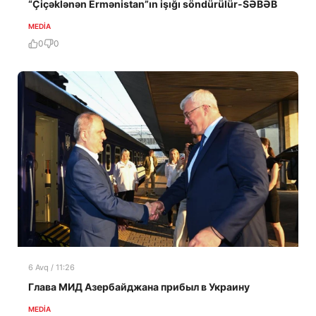
“Çiçəklənən Ermənistan”ın işığı söndürülür-SƏBƏB
MEDİA
0
0
6 Avq / 11:26
Глава МИД Азербайджана прибыл в Украину
MEDİA