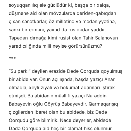
soyuqqanlılıq elə güclüdür ki, başqa bir xalqa,
düşmənə aid olan mövzularda dəridən-qabıqdan
çıxan sənətkarlar, öz millətinə və mədəniyyətinə,
sanki bir erməni, yaxud da rus qədər yaddır.
Təpədən-dırnağa kimi rusist olan Tahir Salahovun
yaradıcılığında milli nəyisə görürsünüzmü?
***
“Su parkı” deyilən ərazidə Dədə Qorquda qoyulmuş
bir abidə var. Onun açılışında, başda yazıçı Anar
olmaqla, xeyli ziyalı və hökumət adamları iştirak
etmişdi. Bu abidənin müəllifi yazıçı Nurəddin
Babayevin oğlu Göyrüş Babayevdir. Qarmaqarışıq
çizgilərdən ibarət olan bu abidədə, biz Dədə
Qorqudu görə bilmirik. Necə deyərlər, abidədə
Dədə Qorquda aid heç bir əlamət hiss olunmur.