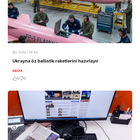
BU GÜN / 16:46
Ukrayna öz ballistik raketlərini hazırlayır
MEDİA
0
0