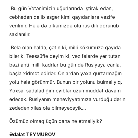
Bu gün Vətənimizin uğurlarında iştirak edən,
cəbhədən qalib əsgər kimi qayıdanlara vəzifə
verilmir. Hələ də ölkəmizdə ölü rus dili qorunub
saxlanılır.
Belə olan halda, çətin ki, milli kökümüzə qayıda
bilərik. Təəssüflə deyim ki, vəzifələrdə yer tutan
bəzi anti-milli kadrlar bu gün də Rusiyaya canla,
başla xidmət edirlər. Onlardan yaxa qurtarmağın
yolu hələ görünmür. Bunun bir yolunu bulmalıyıq.
Yoxsa, sadaladığım eyiblər uzun müddət davam
edəcək. Rusiyanın mənəviyyatımıza vurduğu dərin
zədədən xilas ola bilməyəcəyik…
Özümüz olmaq üçün daha nə etməliyik?
Ədalət TEYMUROV