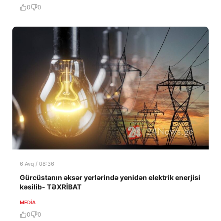
0
0
6 Avq / 08:36
Gürcüstanın əksər yerlərində yenidən elektrik enerjisi
kəsilib- TƏXRİBAT
MEDİA
0
0