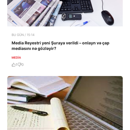
BU GÜN / 15:14
Media Reyestri yeni Şuraya verildi – onlayn və çap
mediasını nə gözləyir?
MEDİA
1
0