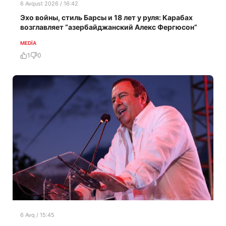
6 Avqust 2026 / 16:42
Эхо войны, стиль Барсы и 18 лет у руля: Карабах
возглавляет “азербайджанский Алекс Фергюсон”
MEDİA
1
0
6 Avq / 15:45