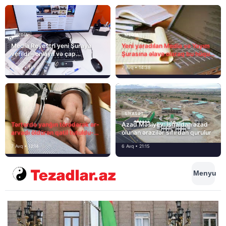
MEDİA
MEDİA
Media Reyestri yeni Şuraya
Yeni yaradılan Media və Yayım
verildi – onlayn və çap
Şurasına əlavə olaraq bu hüquq
mediasını nə gözləyir?
və vəzifələr də verilib
7 Avq • 15:14
7 Avq • 14:38
SIYASƏT
Tərtərdə yanğın törədərək ər-
Azad Məsiyev: İşğaldan azad
arvadı öldürən qatil tutuldu-
olunan ərazilər sıfırdan qurulur
SON DƏQİQƏ
7 Avq • 12:14
6 Avq • 21:15
Menyu