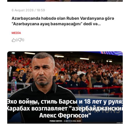
6 Avqust 2026 / 18:59
Azərbaycanda həbsdə olan Ruben Vardanyana görə
“Azərbaycana ayaq basmayacağını” dedi və…
MEDİA
0
0