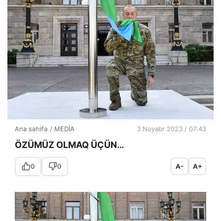
Ana səhifə
/
MEDİA
3 Noyabr 2023 / 07:43
ÖZÜMÜZ OLMAQ ÜÇÜN…
0
0
A-
A+