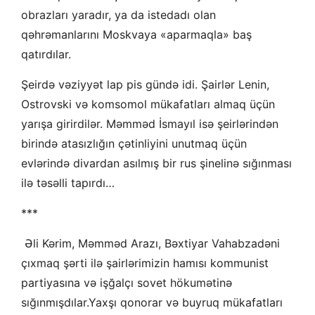
obrazları yaradır, ya da istedadı olan
qəhrəmanlarını Moskvaya «aparmaqla» baş
qatırdılar.
Şeirdə vəziyyət lap pis gündə idi. Şairlər Lenin,
Ostrovski və komsomol mükafatları almaq üçün
yarışa girirdilər. Məmməd İsmayıl isə şeirlərindən
birində atasızlığın çətinliyini unutmaq üçün
evlərində divardan asılmış bir rus şinelinə sığınması
ilə təsəlli tapırdı…
***
Əli Kərim, Məmməd Arazı, Bəxtiyar Vahabzadəni
çıxmaq şərti ilə şairlərimizin hamısı kommunist
partiyasına və işğalçı sovet hökumətinə
sığınmışdılar.Yaxşı qonorar və buyruq mükafatları