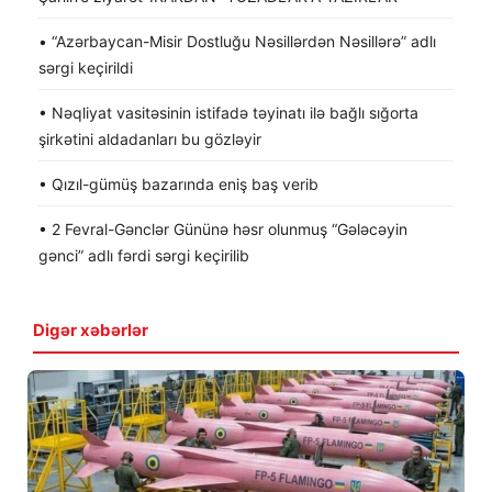
• “Azərbaycan-Misir Dostluğu Nəsillərdən Nəsillərə” adlı
sərgi keçirildi
• Nəqliyat vasitəsinin istifadə təyinatı ilə bağlı sığorta
şirkətini aldadanları bu gözləyir
• Qızıl-gümüş bazarında eniş baş verib
• 2 Fevral-Gənclər Gününə həsr olunmuş “Gələcəyin
gənci” adlı fərdi sərgi keçirilib
Digər xəbərlər