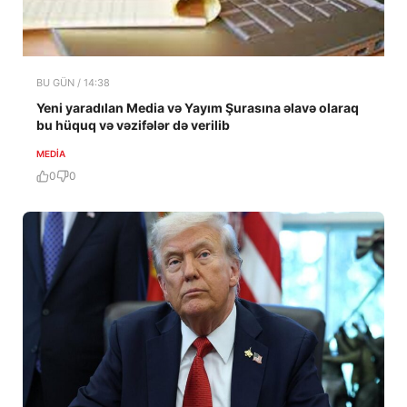
BU GÜN / 14:38
Yeni yaradılan Media və Yayım Şurasına əlavə olaraq
bu hüquq və vəzifələr də verilib
MEDİA
0
0