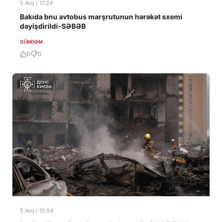
5 Avq / 17:24
Bakıda bnu avtobus marşrutunun hərəkət sxemi
dəyişdirildi-SƏBƏB
GÜNDƏM
0
0
5 Avq / 10:54