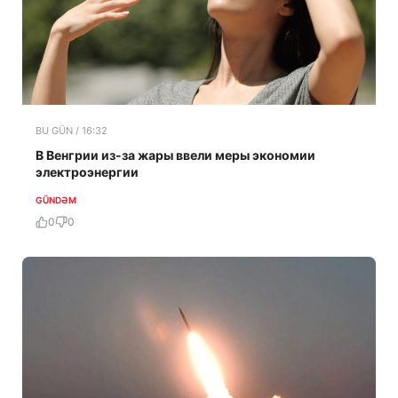
BU GÜN / 16:32
В Венгрии из-за жары ввели меры экономии
электроэнергии
GÜNDƏM
0
0