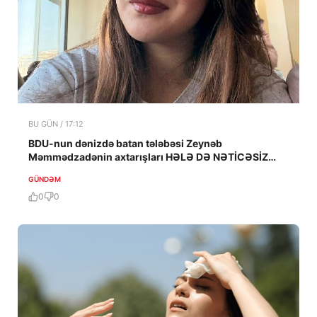
BU GÜN / 17:12
BDU-nun dənizdə batan tələbəsi Zeynəb
Məmmədzadənin axtarışları HƏLƏ DƏ NƏTİCƏSİZ
QALIB!
GÜNDƏM
0
0