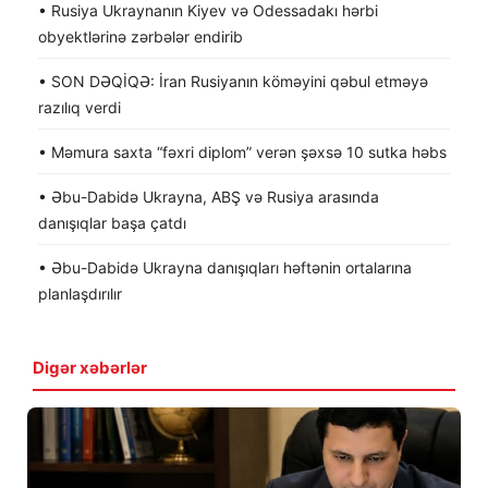
• Rusiya Ukraynanın Kiyev və Odessadakı hərbi
obyektlərinə zərbələr endirib
• SON DƏQİQƏ: İran Rusiyanın köməyini qəbul etməyə
razılıq verdi
• Məmura saxta “fəxri diplom” verən şəxsə 10 sutka həbs
• Əbu-Dabidə Ukrayna, ABŞ və Rusiya arasında
danışıqlar başa çatdı
• Əbu-Dabidə Ukrayna danışıqları həftənin ortalarına
planlaşdırılır
Digər xəbərlər