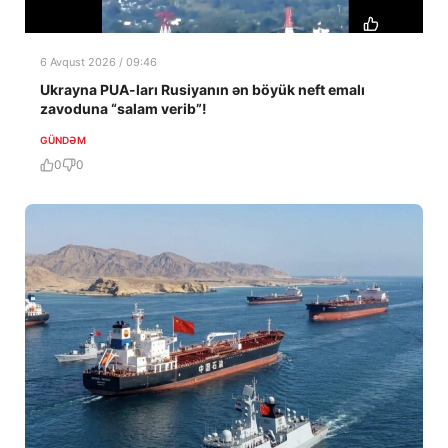
6 Avqust 2026 / 09:46
Ukrayna PUA-ları Rusiyanın ən böyük neft emalı
zavoduna “salam verib”!
GÜNDƏM
0
0