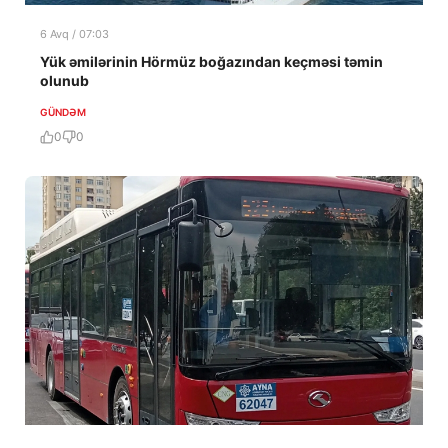
6 Avq / 07:03
Yük əmilərinin Hörmüz boğazından keçməsi təmin
olunub
GÜNDƏM
0
0