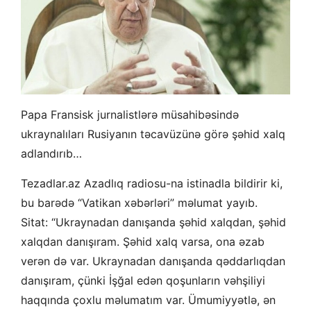
Papa Fransisk jurnalistlərə müsahibəsində
ukraynalıları Rusiyanın təcavüzünə görə şəhid xalq
adlandırıb…
Tezadlar.az Azadlıq radiosu-na istinadla bildirir ki,
bu barədə “Vatikan xəbərləri” məlumat yayıb.
Sitat: “Ukraynadan danışanda şəhid xalqdan, şəhid
xalqdan danışıram. Şəhid xalq varsa, ona əzab
verən də var. Ukraynadan danışanda qəddarlıqdan
danışıram, çünki İşğal edən qoşunların vəhşiliyi
haqqında çoxlu məlumatım var. Ümumiyyətlə, ən