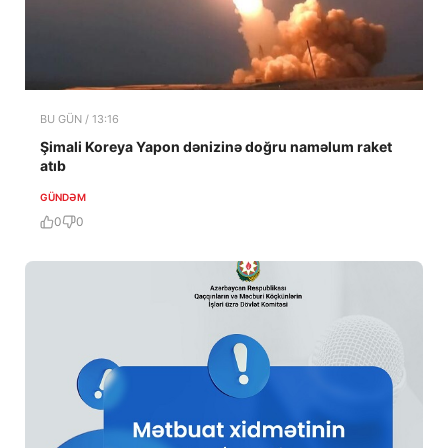
BU GÜN / 13:16
Şimali Koreya Yapon dənizinə doğru naməlum raket
atıb
GÜNDƏM
0
0