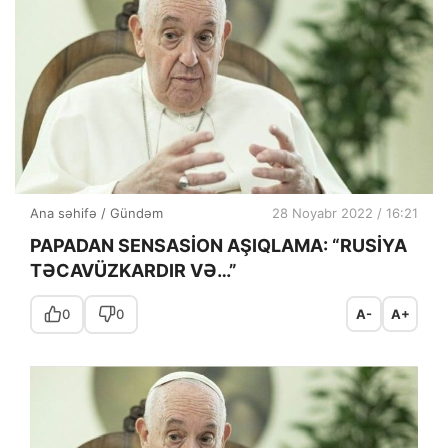
Ana səhifə
/
Gündəm
28 Noyabr 2022 / 16:21
PAPADAN SENSASİON AŞIQLAMA: “RUSİYA
TƏCAVÜZKARDIR VƏ…”
0
0
A-
A+