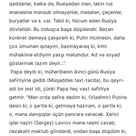
qəddarlar, bəlkə də, Rusiyadan olan, lakin rus
ənənəsinə mənsub olmayanlar, məsələn, çeçenlər,
buryatlar və s. var. Təbii ki, hücum edən Rusiya
dövlətidir. Bu olduqca başa düşüləndir. Bəzən
konkret deməyə çalışıram ki, Putin inciməsin, daha
çox ümumən qınayım, baxmayaraq ki, kimi
mühakimə etdiyim yaxşı məlumdur. Ad və soyad
göstərmək lazım deyil…”.
Papa deyib ki, müharibənin ikinci günü Rusiya
səfirliyinə gedib (Müqəddəs taxt-tacda), bu qeyri-
adi bir jest idi, çünki Papa heç vaxt səfirliyə
getmir. “Mən orda səfirə dedim ki, (Vladimir) Putinə
desin ki, o şərtlə ki, getməyə hazıram, o şərtlə ki,
o, mənə danışıqlar üçün pəncərə verəcək. Xarici
işlər naziri (Sergey) Lavrov mənə rəsmi cavab,
nəzakətli məktub göndərdi, ondan başa düşdüm ki,