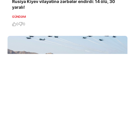
Rusiya Kiyev vilayətinə zərbələr endirdi: 14 ölü, 30
yaralı!
GÜNDƏM
0
0
5 Avq / 06:31
ABŞ Hörmüz boğazından minlərhlə gəminin
keçməsini təmin edib