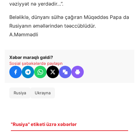
vəziyyət nə yerdədir…”.
Beləliklə, dünyanı sülhə çağıran Müqəddəs Papa da
Rusiyanın əməllərindən təəccüblüdür.
A.Məmmədli
Xəbər maraqlı gəldi?
Sosial şəbəkələrdə paylaşın
Rusiya
Ukrayna
"Rusiya" etiketi üzrə xəbərlər