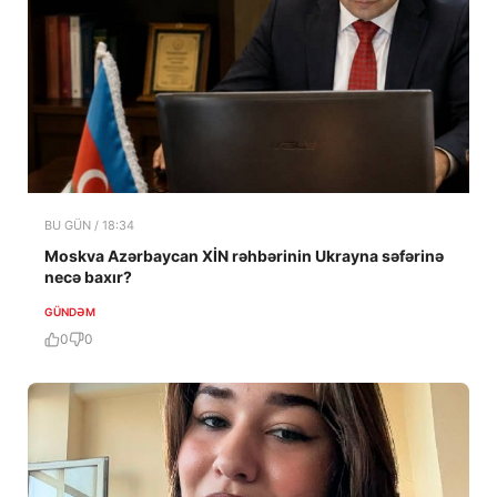
BU GÜN / 18:34
Moskva Azərbaycan XİN rəhbərinin Ukrayna səfərinə
necə baxır?
GÜNDƏM
0
0