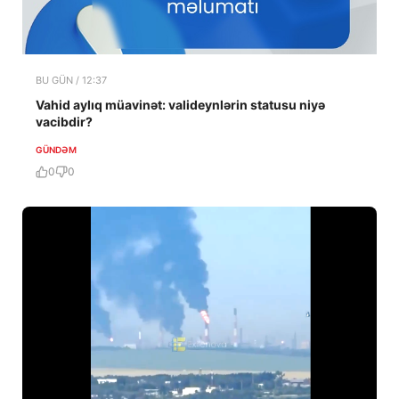
BU GÜN / 12:37
Vahid aylıq müavinət: valideynlərin statusu niyə
vacibdir?
GÜNDƏM
0
0