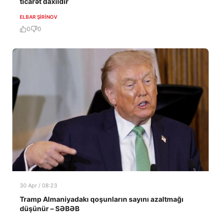
ticarət daxildir
ELBAR ŞIRINOV
0
0
30 Apr / 08:23
Tramp Almaniyadakı qoşunların sayını azaltmağı
düşünür – SƏBƏB