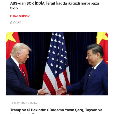
ABŞ-dan ŞOK İDDİA: İsrail İraqda iki gizli hərbi baza
tikib
ELBAR ŞIRINOV
0
0
14 May 2026 / 07:52
Tramp və Si Pekində: Gündəmə Yaxın Şərq, Tayvan və