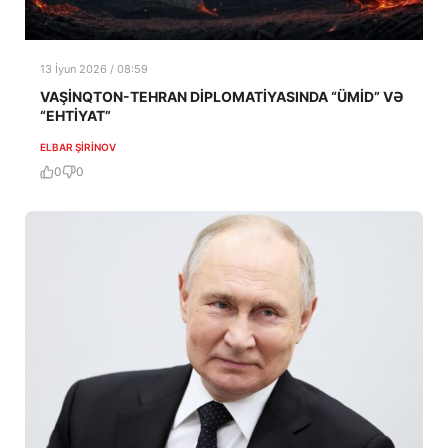
13 İyun 2026 / 08:59
VAŞİNQTON-TEHRAN DİPLOMATİYASINDA “ÜMİD” VƏ
“EHTİYAT”
ELBAR ŞIRINOV
0
0