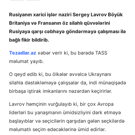
Rusiyanın xarici işlər naziri Sergey Lavrov Böyük
Britaniya və Fransanın öz silahlı qüvvələrini
Rusiyaya qarşı cəbhəyə göndərməyə çalışması ilə
bağlı fikir bildirib.
T
ezadlar.az
xəbər verir ki, bu barədə TASS
məlumat yayıb.
O qeyd edib ki, bu ölkələr əvvəlcə Ukraynanı
silahla dəstəkləməyə çalışsalar da, indi münaqişədə
birbaşa iştirak imkanlarını nəzərdən keçirirlər.
Lavrov həmçinin vurğulayıb ki, bir çox Avropa
liderləri bu yanaşmanın ümidsizliyini dərk etməyə
başlayıblar və seçicilərin qarşıdan gələn seçkilərdə
məlumatlı seçim edəcəklərinə ümid edirlər.