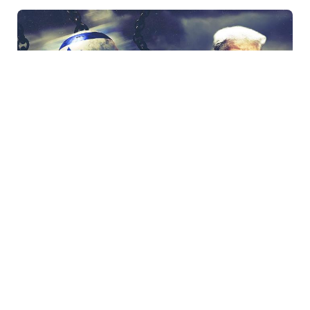
10 Apr / 14:31
İsrailin Livana hücumları İslamabadda atəşkəs
danışıqlarına təsir edəcəkmi?
ELBAR ŞIRINOV
0
0