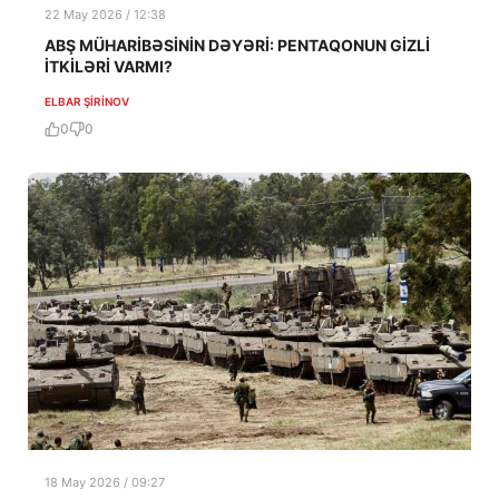
22 May 2026 / 12:38
ABŞ MÜHARİBƏSİNİN DƏYƏRİ: PENTAQONUN GİZLİ
İTKİLƏRİ VARMI?
ELBAR ŞIRINOV
0
0
18 May 2026 / 09:27