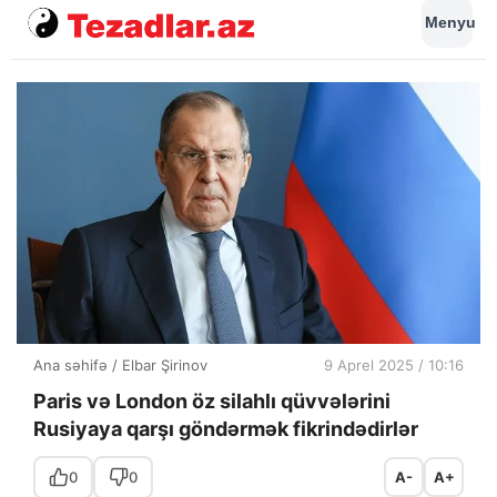
Menyu
Ana səhifə
/
Elbar Şirinov
9 Aprel 2025 / 10:16
Paris və London öz silahlı qüvvələrini
Rusiyaya qarşı göndərmək fikrindədirlər
0
0
A-
A+