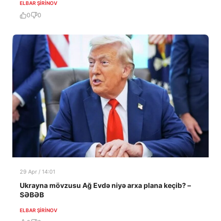
ELBAR ŞIRINOV
0
0
29 Apr / 14:01
Ukrayna mövzusu Ağ Evdə niyə arxa plana keçib? –
SƏBƏB
ELBAR ŞIRINOV