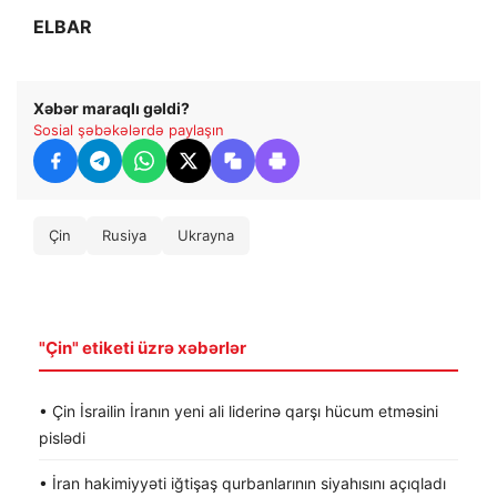
ELBAR
Xəbər maraqlı gəldi?
Sosial şəbəkələrdə paylaşın
Çin
Rusiya
Ukrayna
"Çin" etiketi üzrə xəbərlər
• Çin İsrailin İranın yeni ali liderinə qarşı hücum etməsini
pislədi
• İran hakimiyyəti iğtişaş qurbanlarının siyahısını açıqladı