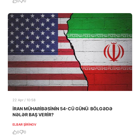
0
0
22 Apr / 10:58
İRAN MÜHARİBƏSİNİN 54-CÜ GÜNÜ: BÖLGƏDƏ
NƏLƏR BAŞ VERİR?
ELBAR ŞIRINOV
0
0