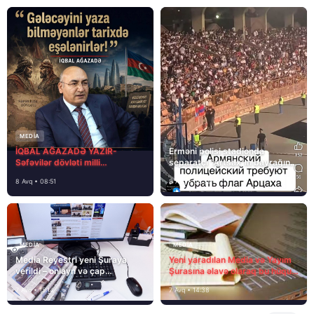
MEDİA
İQBAL AĞAZADƏ YAZIR-
Erməni polisi stadionda
Səfəvilər dövləti milli
separatçı “Artsax”ın bayrağını
dövlətdirmi?
müsadirə etdi və…
8 Avq • 08:51
8 Avq • 08:39
MEDİA
MEDİA
Media Reyestri yeni Şuraya
Yeni yaradılan Media və Yayım
verildi – onlayn və çap
Şurasına əlavə olaraq bu hüquq
mediasını nə gözləyir?
və vəzifələr də verilib
7 Avq • 15:14
7 Avq • 14:38