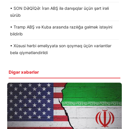
• SON DƏQİQƏ: İran ABŞ ilə danışıqlar üçün şərt irəli
sürüb
• Tramp ABŞ və Kuba arasında razılığa gəlmək istəyini
bildirib
• Xüsusi hərbi əməliyyata son qoymaq üçün variantlar
belə qiymətləndirildi
Digər xəbərlər