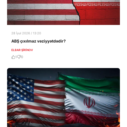
28 İyul 2026 / 13:20
ABŞ çıxılmaz vəziyyətdədir?
ELBAR ŞIRINOV
1
0