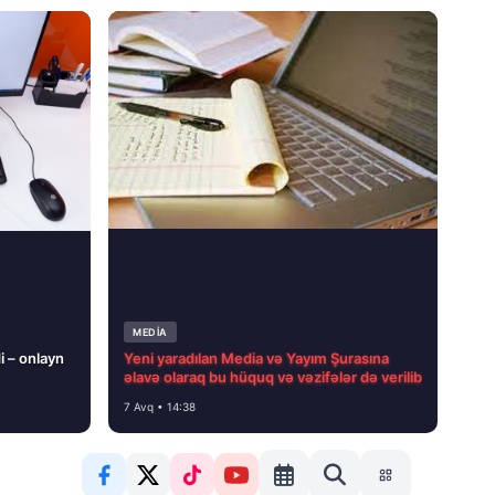
MEDİA
i – onlayn
Yeni yaradılan Media və Yayım Şurasına
əlavə olaraq bu hüquq və vəzifələr də verilib
7 Avq • 14:38