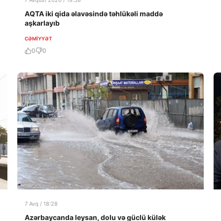
7 Avqust 2026 / 19:58
AQTA iki qida əlavəsində təhlükəli maddə
aşkarlayıb
CƏMIYYƏT
0
0
7 Avq / 18:28
Azərbaycanda leysan, dolu və güclü külək