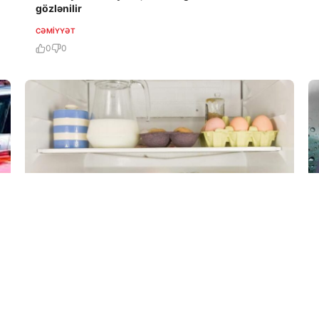
gözlənilir
CƏMIYYƏT
0
0
7 Avq / 14:55
Sümüklərinizin sağlamlığını bu qidalarla qoruyun
CƏMIYYƏT