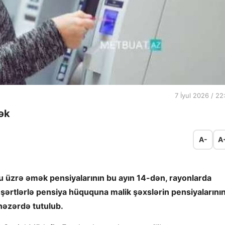
7 İyul 2026 / 22
cək
A-
A
u üzrə əmək pensiyalarının bu ayın 14-dən, rayonlarda
 şərtlərlə pensiya hüququna malik şəxslərin pensiyalarını
nəzərdə tutulub.