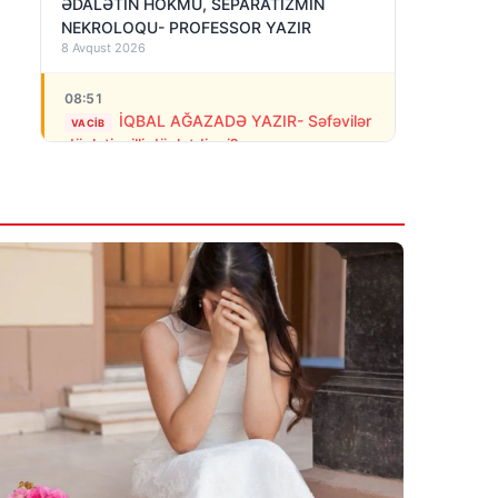
ƏDALƏTİN HÖKMÜ, SEPARATİZMİN
NEKROLOQU- PROFESSOR YAZIR
8 Avqust 2026
08:51
İQBAL AĞAZADƏ YAZIR- Səfəvilər
VACIB
dövləti milli dövlətdirmi?
8 Avqust 2026
08:39
Erməni polisi stadionda separatçı
“Artsax”ın bayrağını müsadirə etdi və…
8 Avqust 2026
07:27
Rusiya Kiyevə PUA-larla hücum edib: 3
nəfər ölüb, dağıntılar var
8 Avqust 2026