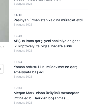
8 Avqust 2026
14:10
Paşinyan Ermənistan xalqına müraciət etdi
8 Avqust 2026
13:46
ABŞ-ın İrana qarşı yeni sanksiya dalğası:
İki kriptovalyuta birjası hədəfə alınıb
:57
8 Avqust 2026
11:04
Yəmən ordusu Husi müqavimətinə qarşı
+
əməliyyata başladı
8 Avqust 2026
10:53
Meqan Markl nişan üzüyünü taxmaqdan
n
imtina edib: Harridən boşanması
8 Avqust 2026
yaxınlaşırmı?