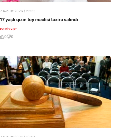
7 Avqust 2026 / 23:35
17 yaşlı qızın toy məclisi təxirə salındı
CƏMIYYƏT
0
0