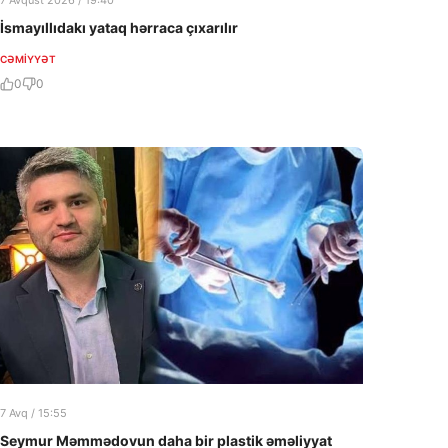
7 Avqust 2026 / 19:40
İsmayıllıdakı yataq hərraca çıxarılır
CƏMIYYƏT
0
0
7 Avq / 15:55
Seymur Məmmədovun daha bir plastik əməliyyat