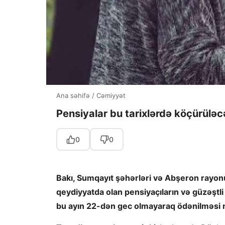
Ana səhifə
/
Cəmiyyət
Pensiyalar bu tarixlərdə köçürülə
0
0
Bakı, Sumqayıt şəhərləri və Abşeron rayon
qeydiyyatda olan pensiyaçıların və güzəştli
bu ayın 22-dən gec olmayaraq ödənilməsi 