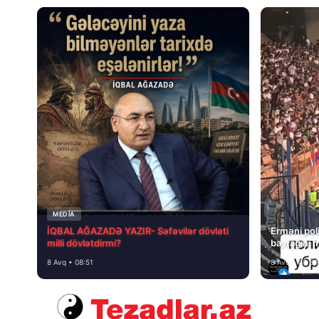
MEDİA
İQBAL AĞAZADƏ YAZIR- Səfəvilər dövləti
Erməni poli
milli dövlətdirmi?
bayrağını 
8 Avq • 08:51
8 Avq • 08:39