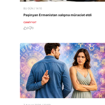
BU GÜN / 14:10
Paşinyan Ermənistan xalqına müraciət etdi
CƏMIYYƏT
0
0