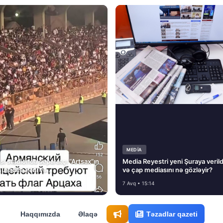
MEDİA
si stadionda separatçı “Artsax”ın
Media Reyestri yeni Şuraya verild
müsadirə etdi və…
və çap mediasını nə gözləyir?
7 Avq • 15:14
Haqqımızda
Əlaqə
Təzadlar qazeti