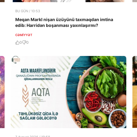
BU GÜN / 10:53
Meqan Markl nişan üzüyünü taxmaqdan imtina
edib: Harridən boşanması yaxınlaşırmı?
CƏMIYYƏT
0
0