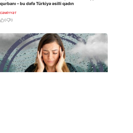
qurbanı – bu dəfə Türkiyə əsilli qadın
CƏMIYYƏT
0
0
6 Avq / 23:50
Sinoptiklərdən meteohəssas şəxslərə xəbərdarlıq
CƏMIYYƏT