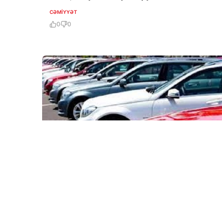
CƏMIYYƏT
0
0
7 Avq / 15:04
Minatəmizləmə Agentliyi 5 avtombilə 500 min
manatdan çox vəsait xərcləyəcək – TENDER