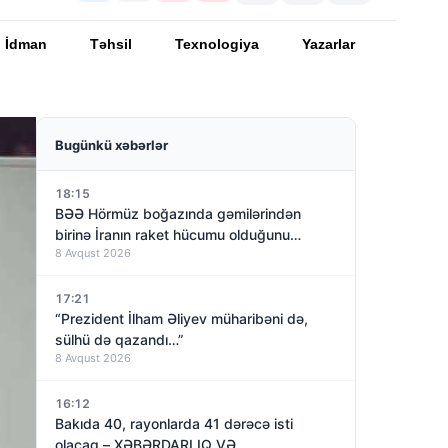
İdman
Təhsil
Texnologiya
Yazarlar
Bugünkü xəbərlər
18:15
BƏƏ Hörmüz boğazında gəmilərindən
birinə İranın raket hücumu olduğunu
8 Avqust 2026
açıqladı
17:21
“Prezident İlham Əliyev müharibəni də,
sülhü də qazandı…”
8 Avqust 2026
16:12
Bakıda 40, rayonlarda 41 dərəcə isti
olacaq – XƏBƏRDARLIQ VƏ…