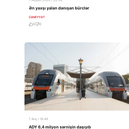
7 Avqust 2026 / 22:59
Ən yaxşı yalan danışan bürclər
CƏMIYYƏT
0
0
7 Avq / 18:46
ADY 6,4 milyon sərnişin daşıyıb