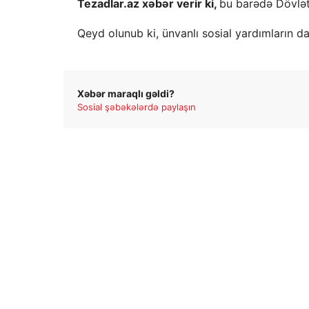
Tezadlar.az xəbər verir ki,
bu barədə Dövlət
Qeyd olunub ki, ünvanlı sosial yardımların d
Xəbər maraqlı gəldi?
Sosial şəbəkələrdə paylaşın