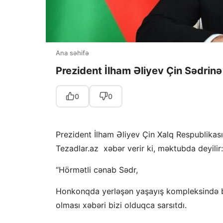
Ana səhifə
Prezident İlham Əliyev Çin Sədrinə
0
0
Prezident İlham Əliyev Çin Xalq Respublikas
Tezadlar.az xəbər verir ki, məktubda deyilir:
“Hörmətli cənab Sədr,
Honkonqda yerləşən yaşayış kompleksində ba
olması xəbəri bizi olduqca sarsıtdı.