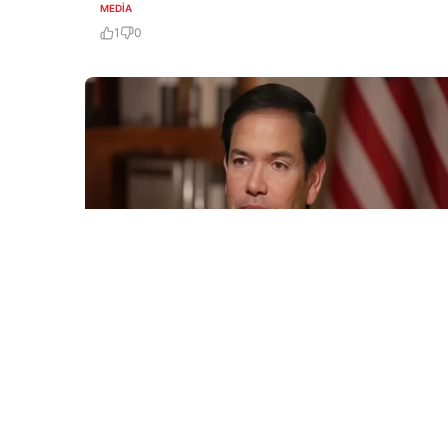
MEDİA
1
0
8 Avq / 20:00
“Donald Tramp Ermənistan və Azərbaycan
arasında sülhə nail olub və…”
GÜNDƏM
0
0