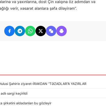
ilələrinə və yaxınlarına, dost Çin xalqına öz adımdan və
ığı verir, xəsarət alanlara şəfa diləyirəm”.
li Hulusi Şahin’e ziyaret-İRAKDAN “TƏZADLAR”A YAZIRLAR
dlı sərgi keçirildi
rta şirkətini aldadanları bu gözləyir