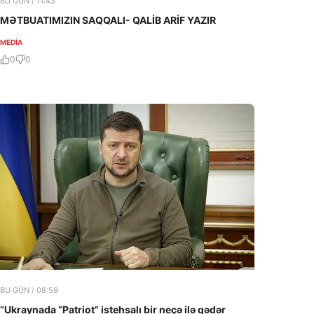
BU GÜN / 11:43
MƏTBUATIMIZIN SAQQALI- QALİB ARİF YAZIR
MEDİA
0
0
BU GÜN / 08:59
“Ukraynada “Patriot” istehsalı bir neçə ilə qədər