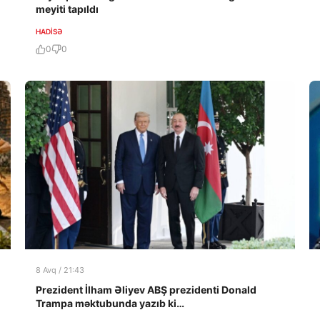
meyiti tapıldı
HADISƏ
0
0
8 Avq / 21:43
Prezident İlham Əliyev ABŞ prezidenti Donald
Trampa məktubunda yazıb ki…