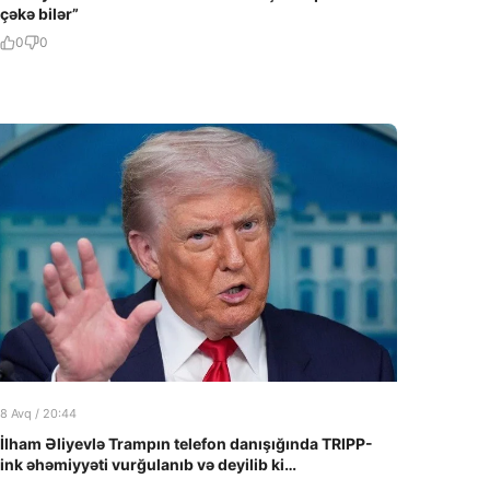
çəkə bilər”
0
0
8 Avq / 20:44
İlham Əliyevlə Trampın telefon danışığında TRIPP-
ink əhəmiyyəti vurğulanıb və deyilib ki…