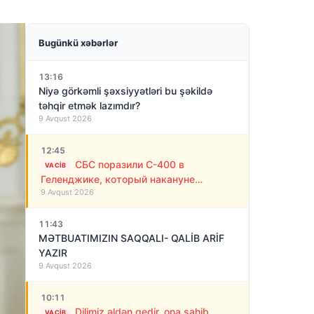
Bugünkü xəbərlər
13:16
Niyə görkəmli şəxsiyyətləri bu şəkildə
təhqir etmək lazımdır?
9 Avqust 2026
12:45
СБС поразили С-400 в
VACIB
Геленджике, который накануне
9 Avqust 2026
обстреливал Украину ракетами
11:43
MƏTBUATIMIZIN SAQQALI- QALİB ARİF
YAZIR
9 Avqust 2026
10:11
Dilimiz əldən gedir, ona sahib
VACIB