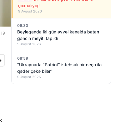
çıxmalıyıq!
9 Avqust 2026
09:30
Beyləqanda iki gün əvvəl kanalda batan
:19
gəncin meyiti tapıldı
9 Avqust 2026
08:59
+
“Ukraynada “Patriot” istehsalı bir neçə ilə
qədər çəkə bilər”
9 Avqust 2026
k