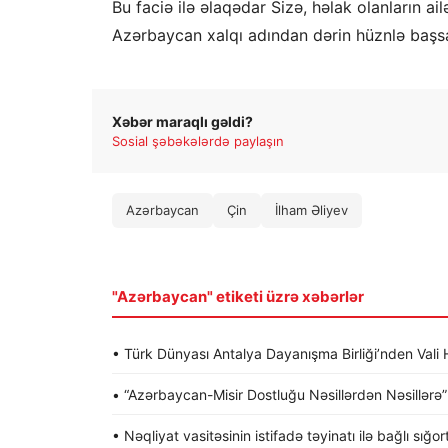
Bu faciə ilə əlaqədar Sizə, həlak olanların a
Azərbaycan xalqı adından dərin hüznlə başsağl
Xəbər maraqlı gəldi?
Sosial şəbəkələrdə paylaşın
Azərbaycan
Çin
İlham Əliyev
"Azərbaycan" etiketi üzrə xəbərlər
• Türk Dünyası Antalya Dayanışma Birliği’nden Va
• “Azərbaycan-Misir Dostluğu Nəsillərdən Nəsillərə” a
• Nəqliyat vasitəsinin istifadə təyinatı ilə bağlı sığo