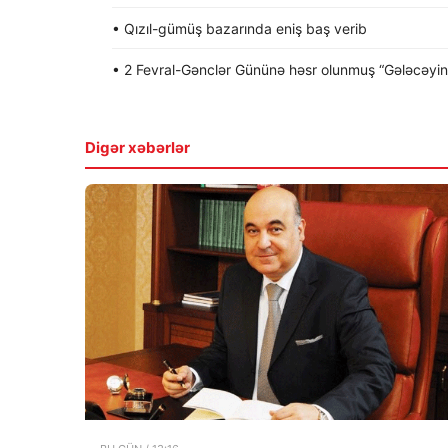
• Qızıl-gümüş bazarında eniş baş verib
• 2 Fevral-Gənclər Gününə həsr olunmuş “Gələcəyin gə
Digər xəbərlər