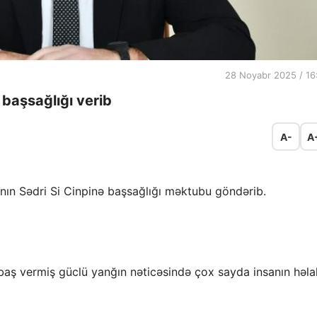
28 Noyabr 2025 / 16
 başsağlığı verib
A-
A
ının Sədri Si Cinpinə başsağlığı məktubu göndərib.
ş vermiş güclü yanğın nəticəsində çox sayda insanın həla