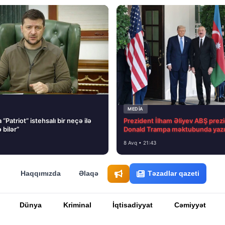
MEDİA
“Patriot” istehsalı bir neçə ilə
Prezident İlham Əliyev ABŞ prezi
 bilər”
Donald Trampa məktubunda yazı
8 Avq • 21:43
Haqqımızda
Əlaqə
Təzadlar qazeti
Dünya
Kriminal
İqtisadiyyat
Cəmiyyət