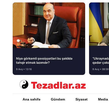
Niyə görkəmli şəxsiyyətləri bu şəkildə
“Ukraynada 
təhqir etmək lazımdır?
qədər çəkə
9 Avq • 13:16
9 Avq • 08:59
Ana səhifə
Gündəm
Siyasət
Media