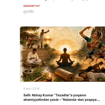
MƏDƏNIYYƏT
0
0
8 Avq / 23:10
Səfir Abhay Kumar “Təzadlar”a yoqanın
əhəmiyyətindən yazdı – “Nalanda-dan yoqaya:
şəxsi təcrübə”