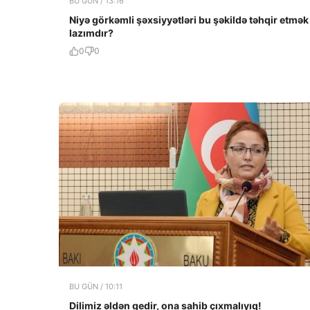
BU GÜN / 13:16
Niyə görkəmli şəxsiyyətləri bu şəkildə təhqir etmək
lazımdır?
0
0
BU GÜN / 10:11
Dilimiz əldən gedir, ona sahib çıxmalıyıq!