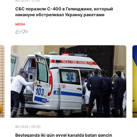
BU GÜN / 12:45
СБС поразили С-400 в Геленджике, который
накануне обстреливал Украину ракетами
MEDİA
1
0
BU GÜN / 09:30
Beyləqanda iki gün əvvəl kanalda batan gəncin