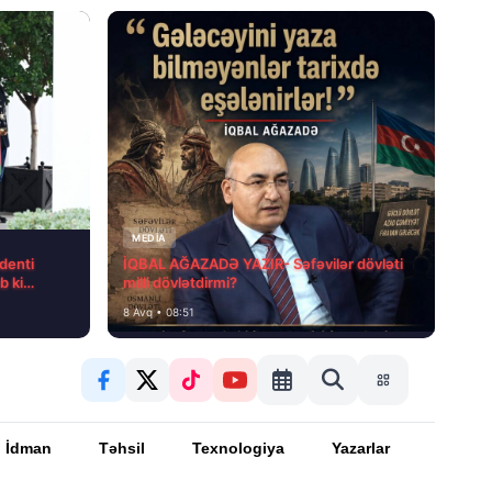
MEDİA
denti
İQBAL AĞAZADƏ YAZIR- Səfəvilər dövləti
b ki…
milli dövlətdirmi?
8 Avq • 08:51
İdman
Təhsil
Texnologiya
Yazarlar