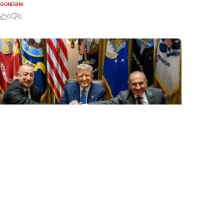
GÜNDƏM
0
0
8 Avq / 17:21
“Prezident İlham Əliyev müharibəni də, sülhü də
qazandı…”
0
0