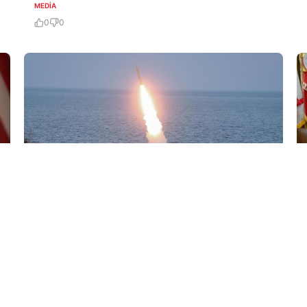
MEDİA
0
0
8 Avq / 18:15
BƏƏ Hörmüz boğazında gəmilərindən birinə İranın
raket hücumu olduğunu açıqladı
DÜNYA
0
0