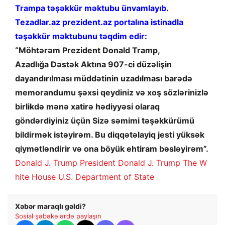
Trampa təşəkkür məktubu ünvamlayıb.
Tezadlar.az prezident.az portalına istinadla
təşəkkür məktubunu təqdim edir:
“Möhtərəm Prezident Donald Tramp,
Azadlığa Dəstək Aktına 907-ci düzəlişin
dayandırılması müddətinin uzadılması barədə
memorandumu şəxsi qeydiniz və xoş sözlərinizlə
birlikdə mənə xatirə hədiyyəsi olaraq
göndərdiyiniz üçün Sizə səmimi təşəkkürümü
bildirmək istəyirəm. Bu diqqətəlayiq jesti yüksək
qiymətləndirir və ona böyük ehtiram bəsləyirəm”.
Donald J. Trump
President Donald J. Trump
The W
hite House
U.S. Department of State
Xəbər maraqlı gəldi?
Sosial şəbəkələrdə paylaşın