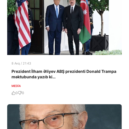
8 Avq / 21:43
Prezident İlham Əliyev ABŞ prezidenti Donald Trampa
məktubunda yazıb ki…
MEDİA
0
0