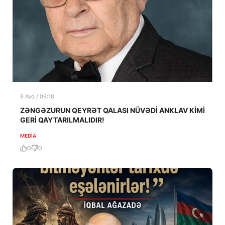
8 Avq / 09:18
ZƏNGƏZURUN QEYRƏT QALASI NÜVƏDİ ANKLAV KİMİ
GERİ QAYTARILMALIDIR!
MEDİA
0
0