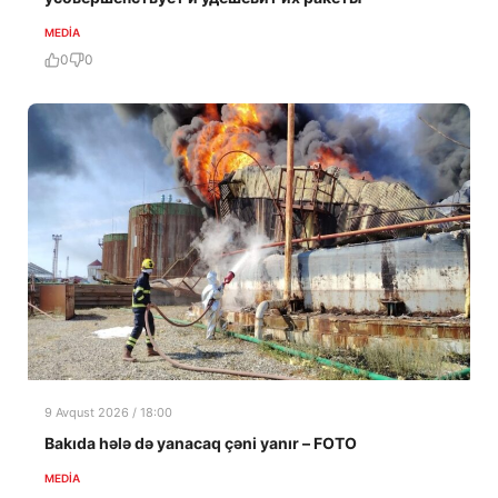
MEDİA
0
0
9 Avqust 2026 / 18:00
Bakıda hələ də yanacaq çəni yanır – FOTO
MEDİA