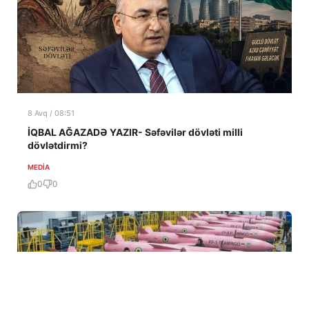
8 Avq / 08:51
İQBAL AĞAZADƏ YAZIR- Səfəvilər dövləti milli
dövlətdirmi?
MEDİA
0
0