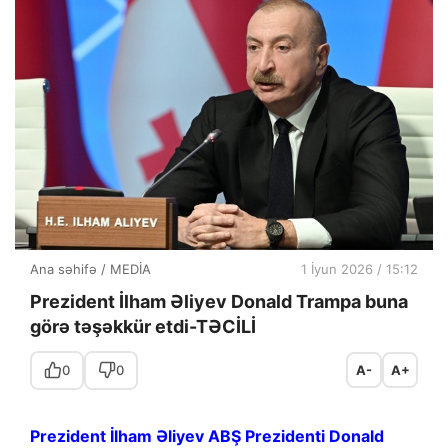
Ana səhifə
/
MEDİA
1 İyun 2026 / 15:12
Prezident İlham Əliyev Donald Trampa buna
görə təşəkkür etdi-TƏCİLİ
0
0
A-
A+
Prezident İlham Əliyev ABŞ Prezidenti Donald