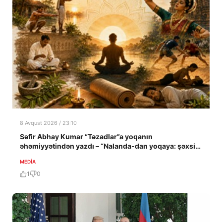
8 Avqust 2026 / 23:10
Səfir Abhay Kumar “Təzadlar”a yoqanın
əhəmiyyətindən yazdı – “Nalanda-dan yoqaya: şəxsi
təcrübə”
MEDİA
1
0