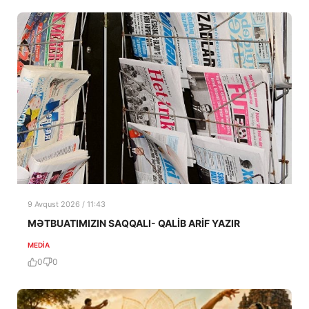
9 Avqust 2026 / 11:43
MƏTBUATIMIZIN SAQQALI- QALİB ARİF YAZIR
MEDİA
0
0