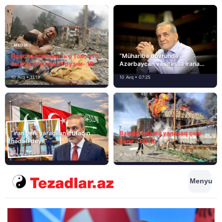
MEDİA
Просто вспомнить о том, что
“Müharibə dövründə
было в эти дни в Грузии- 18
Azərbaycan vasitəsilə İrana
лет назад, 8 августа 2008
yardım və dəstək göstərilib”
10 Avq • 11:19
10 Avq • 07:25
года…
MEDİA
“İran yeni yaradılan ittifaqın
Bakıda hələ də yanacaq çəni
hədəfi deyil”
yanır – FOTO
9 Avq • 21:54
9 Avq • 18:00
Menyu