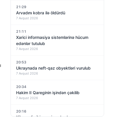
21:29
Arvadını kobra ilə öldürdü
7 Avqust 2026
21:11
Xarici informasiya sistemlərinə hücum
edənlər tutulub
7 Avqust 2026
20:53
ı
Ukraynada neft-qaz obyektləri vurulub
7 Avqust 2026
20:34
Hakim II Qareginin işindən çəkilib
7 Avqust 2026
20:16
Kiberpolis iki gənci saxlayıb
7 Avqust 2026