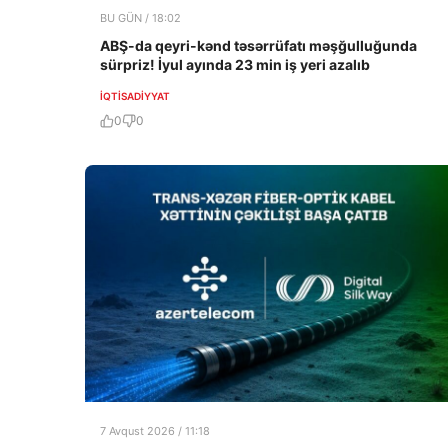
BU GÜN / 18:02
ABŞ-da qeyri-kənd təsərrüfatı məşğulluğunda
sürpriz! İyul ayında 23 min iş yeri azalıb
İQTISADIYYAT
0
0
7 Avqust 2026 / 11:18