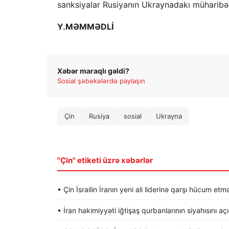
sanksiyalar Rusiyanın Ukraynadakı müharib
Y.MƏMMƏDLİ
Xəbər maraqlı gəldi?
Sosial şəbəkələrdə paylaşın
Çin
Rusiya
sosial
Ukrayna
"Çin" etiketi üzrə xəbərlər
• Çin İsrailin İranın yeni ali liderinə qarşı hücum etmə
• İran hakimiyyəti iğtişaş qurbanlarının siyahısını aç