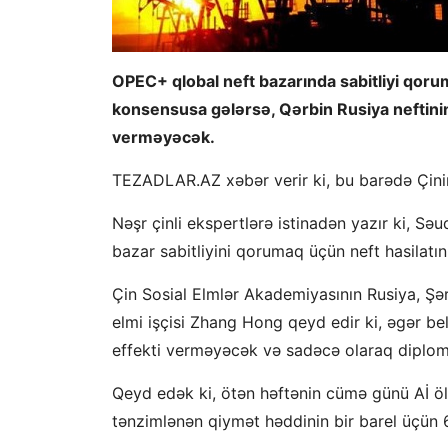
OPEC+ qlobal neft bazarında sabitliyi qorum
konsensusa gələrsə, Qərbin Rusiya neftinin 
verməyəcək.
TEZADLAR.AZ xəbər verir ki, bu barədə Çini
Nəşr çinli ekspertlərə istinadən yazır ki, Sə
bazar sabitliyini qorumaq üçün neft hasilatın
Çin Sosial Elmlər Akademiyasının Rusiya, Şər
elmi işçisi Zhang Hong qeyd edir ki, əgər bel
effekti verməyəcək və sadəcə olaraq diploma
Qeyd edək ki, ötən həftənin cümə günü Aİ ölk
tənzimlənən qiymət həddinin bir barel üçün 6