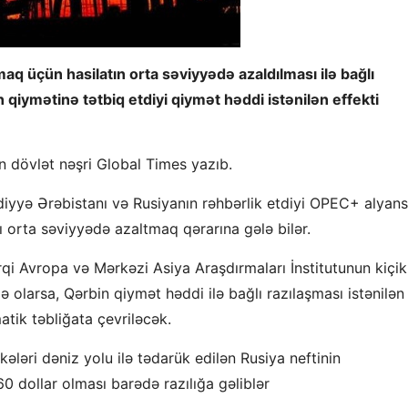
aq üçün hasilatın orta səviyyədə azaldılması ilə bağlı
qiymətinə tətbiq etdiyi qiymət həddi istənilən effekti
n dövlət nəşri Global Times yazıb.
udiyyə Ərəbistanı və Rusiyanın rəhbərlik etdiyi OPEC+ alyans
ı orta səviyyədə azaltmaq qərarına gələ bilər.
qi Avropa və Mərkəzi Asiya Araşdırmaları İnstitutunun kiçik
ə olarsa, Qərbin qiymət həddi ilə bağlı razılaşması istənilən
tik təbliğata çevriləcək.
ələri dəniz yolu ilə tədarük edilən Rusiya neftinin
0 dollar olması barədə razılığa gəliblər