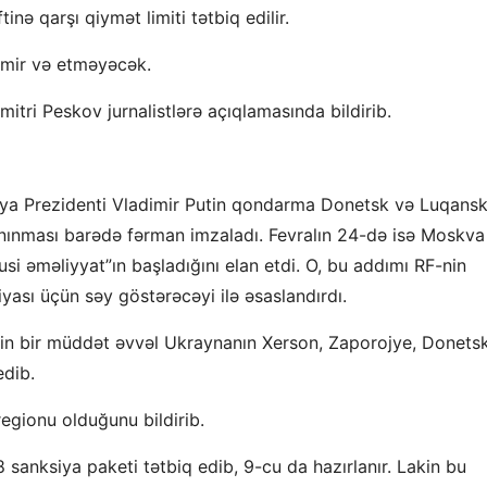
inə qarşı qiymət limiti tətbiq edilir.
tmir və etməyəcək.
itri Peskov jurnalistlərə açıqlamasında bildirib.
usiya Prezidenti Vladimir Putin qondarma Donetsk və Luqans
tanınması barədə fərman imzaladı. Fevralın 24-də isə Moskva
si əməliyyat”ın başladığını elan etdi. O, bu addımı RF-nin
yası üçün səy göstərəcəyi ilə əsaslandırdı.
tin bir müddət əvvəl Ukraynanın Xerson, Zaporojye, Donets
edib.
regionu olduğunu bildirib.
 sanksiya paketi tətbiq edib, 9-cu da hazırlanır. Lakin bu