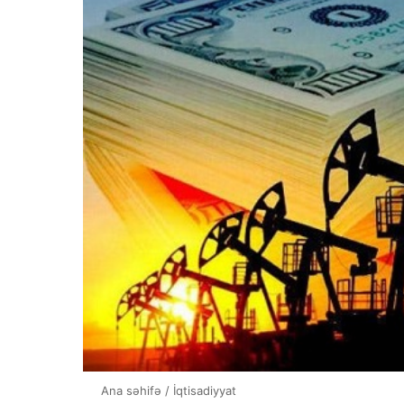
Ana səhifə
/
İqtisadiyyat