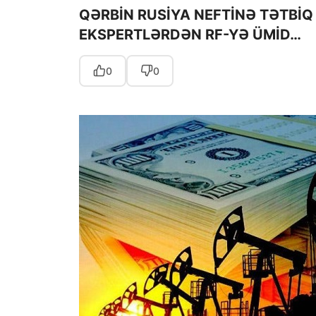
QƏRBİN RUSİYA NEFTİNƏ TƏTBİQ 
EKSPERTLƏRDƏN RF-YƏ ÜMİD…
0
0