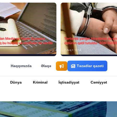
ılan Media və Yayım Şurasına
Tərtərdə yanğın törədərək ər-ar
q bu hüquq və vəzifələr də verilib
öldürən qatil tutuldu- SON DƏQ
7 Avq • 12:14
Haqqımızda
Əlaqə
Təzadlar qazeti
Dünya
Kriminal
İqtisadiyyat
Cəmiyyət