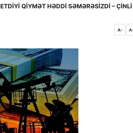
ETDİYİ QİYMƏT HƏDDİ SƏMƏRƏSİZDİ – ÇİNLİ
A-
A