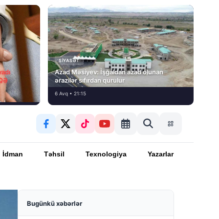
SIYASƏT
vadı
Azad Məsiyev: İşğaldan azad olunan
İQƏ
ərazilər sıfırdan qurulur
6 Avq • 21:15
İdman
Təhsil
Texnologiya
Yazarlar
Bugünkü xəbərlər