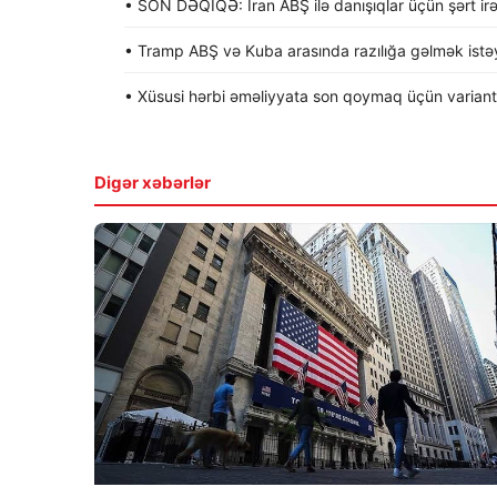
• SON DƏQİQƏ: İran ABŞ ilə danışıqlar üçün şərt irə
• Tramp ABŞ və Kuba arasında razılığa gəlmək istəyi
• Xüsusi hərbi əməliyyata son qoymaq üçün variantla
Digər xəbərlər