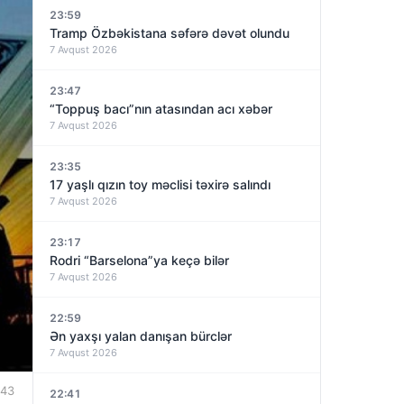
23:59
Tramp Özbəkistana səfərə dəvət olundu
7 Avqust 2026
23:47
“Toppuş bacı”nın atasından acı xəbər
7 Avqust 2026
23:35
17 yaşlı qızın toy məclisi təxirə salındı
7 Avqust 2026
23:17
Rodri “Barselona”ya keçə bilər
7 Avqust 2026
22:59
Ən yaxşı yalan danışan bürclər
7 Avqust 2026
:43
22:41