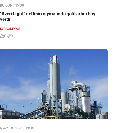
BU GÜN / 15:06
“Azeri Light” neftinin qiymətində qəfil artım baş
verdi
İQTISADIYYAT
0
0
6 Avqust 2026 / 19:38