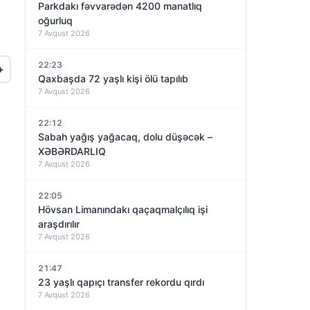
Parkdakı fəvvarədən 4200 manatlıq
oğurluq
7 Avqust 2026
22:23
+
Qaxbaşda 72 yaşlı kişi ölü tapılıb
7 Avqust 2026
22:12
Sabah yağış yağacaq, dolu düşəcək –
XƏBƏRDARLIQ
7 Avqust 2026
22:05
Hövsan Limanındakı qaçaqmalçılıq işi
araşdırılır
7 Avqust 2026
21:47
23 yaşlı qapıçı transfer rekordu qırdı
7 Avqust 2026