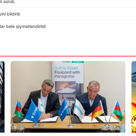
li sürüb
ni bildirib
r belə qiymətləndirildi