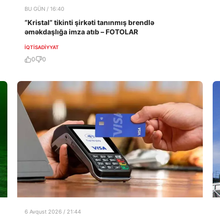
BU GÜN / 16:40
“Kristal” tikinti şirkəti tanınmış brendlə
əməkdaşlığa imza atıb – FOTOLAR
İQTISADIYYAT
0
0
6 Avqust 2026 / 21:44