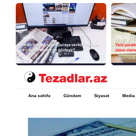
MEDİA
MEDİA
Media Reyestri yeni Şuraya verildi – onlayn
Yeni yarad
və çap mediasını nə gözləyir?
əlavə olara
7 Avq • 15:14
7 Avq • 14:38
Ana səhifə
Gündəm
Siyasət
Media