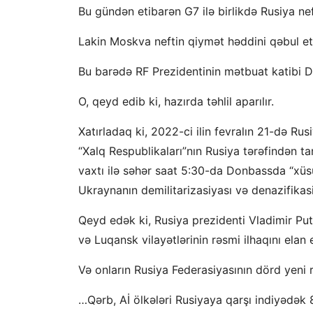
Bu gündən etibarən G7 ilə birlikdə Rusiya neft
Lakin Moskva neftin qiymət həddini qəbul e
Bu barədə RF Prezidentinin mətbuat katibi Dm
O, qeyd edib ki, hazırda təhlil aparılır.
Xatırladaq ki, 2022-ci ilin fevralın 21-də R
“Xalq Respublikaları”nın Rusiya tərəfindən 
vaxtı ilə səhər saat 5:30-da Donbassda “xüsu
Ukraynanın demilitarizasiyası və denazifikasi
Qeyd edək ki, Rusiya prezidenti Vladimir Pu
və Luqansk vilayətlərinin rəsmi ilhaqını elan 
Və onların Rusiya Federasiyasının dörd yeni 
…Qərb, Aİ ölkələri Rusiyaya qarşı indiyədək 8