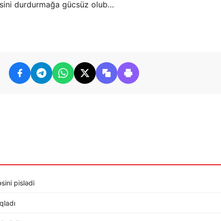
əsini durdurmağa gücsüz olub…
sini pislədi
ıqladı