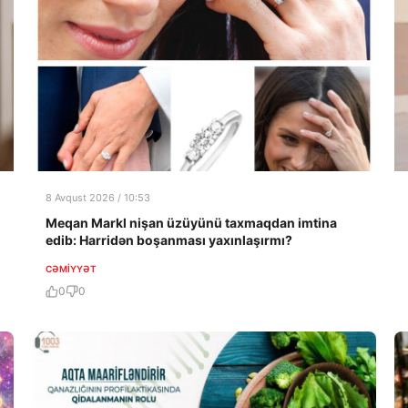
8 Avqust 2026 / 10:53
Meqan Markl nişan üzüyünü taxmaqdan imtina
edib: Harridən boşanması yaxınlaşırmı?
CƏMIYYƏT
0
0