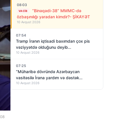
08:03
“Binəqədi-38” MMMC-də
VACIB
özbaşınılığı yaradan kimdir?- ŞİKAYƏT
10 Avqust 2026
07:54
Tramp İranın iqtisadi baxımdan çox pis
vəziyyətdə olduğunu deyib…
10 Avqust 2026
07:25
“Müharibə dövründə Azərbaycan
vasitəsilə İrana yardım və dəstək
10 Avqust 2026
göstərilib”
:08