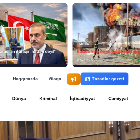
MEDİA
aradılan ittifaqın hədəfi deyil”
Bakıda hələ də yanacaq çəni yan
9 Avq • 18:00
Haqqımızda
Əlaqə
Təzadlar qazeti
Dünya
Kriminal
İqtisadiyyat
Cəmiyyət