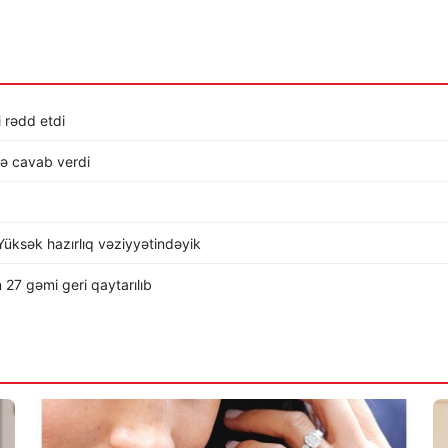
i rədd etdi
lə cavab verdi
üksək hazırlıq vəziyyətindəyik
 27 gəmi geri qaytarılıb