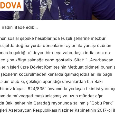
iradını ifadə edib…
zünün sosial şəbəkə hesablarında Füzuli şəhərinə məcburi
osüjetdə doğma yurda dönənlərin rəyləri ilə yanaşı
özünün
narda qaldığını” deyən bir neçə vətəndaşın iddialarını da
edişinə kölgə salmağa cəhd göstərib. Sitat: “…
A
z
ərbaycan
ərin İşləri üzrə Dövlət Komitəsinin Mətbuat xidməti bununl
i şəxslərin köçürülmədən kənarda qalmaq iddiaları ilə bağlı
məlum olub
ki, çəkilişin aparıldığı ünvanlardan biri Bakı
himov küçəsi, 824/835” ünvanında yerləşən tikintisi yarımç
irzəmidə müvəqqəti məskunlaşmış və uzun müddət ağır
ında Bakı şəhərinin Qaradağ rayonunda
salınmış
“Qobu
P
ark”
əri Azərbaycan Respublikası Nazirlər Kabinetinin 2017-ci il