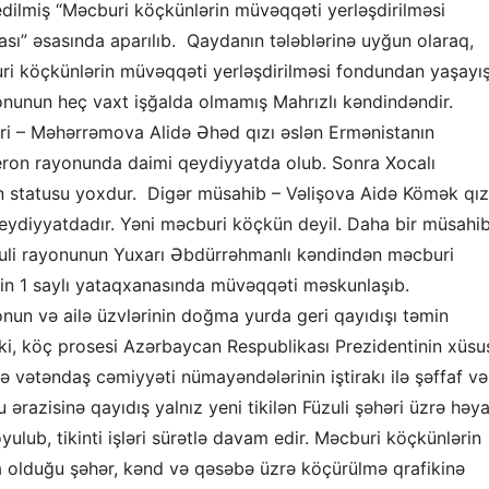
q edilmiş “Məcburi köçkünlərin müvəqqəti yerləşdirilməsi
ası” əsasında aparılıb.
Qaydanın tələblərinə uyğun
olaraq,
ri köçkünlərin müvəqqəti yerləşdirilməsi fondun
dan
yaşayı
yonunun
heç vaxt
işğalda
olmamış
Mahr
ı
zl
ı
kəndindəndir.
ri –
Məhərrəmova Alidə
Ə
həd qızı
əslən
Ermənistanın
eron rayonunda daimi qeydiyyatda olub
. S
onra Xocalı
n statusu yoxdur.
Digər müsahib –
Vəlişova Aidə Kömək qız
eydiyyatdadır.
Yəni məcburi köçkün deyil
.
Daha bir müsahib
uli rayonunun Yuxarı Əbdürrəhmanlı kəndindən məcburi
in
1 saylı yataqxanasında müvəqqəti məskunlaşıb.
onun
və ailə üzvlərinin doğma yurda geri qayıdışı təmin
q ki, köç prosesi Azərbaycan Respublikası Prezidentinin xüsu
ə vətəndaş cəmiyyəti nümayəndələrinin iştirakı ilə şəffaf və
u
ərazisinə qayıdış y
alnız
yeni tikilən
Füzuli şəhəri üzrə həy
oyulub
,
tikinti
işləri sürətlə davam edir. Məcburi köçkünlərin
da olduğu şəhər, kənd və qəsəbə üzrə köçürülmə qrafikinə