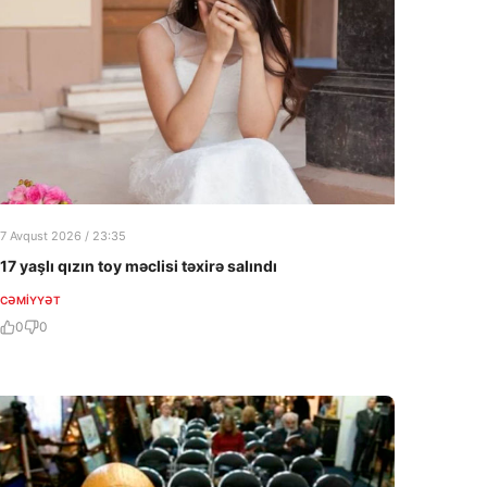
7 Avqust 2026 / 23:35
17 yaşlı qızın toy məclisi təxirə salındı
CƏMIYYƏT
0
0