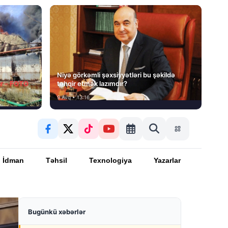
Niyə görkəmli şəxsiyyətləri bu şəkildə
ır – FOTO
təhqir etmək lazımdır?
9 Avq • 13:16
İdman
Təhsil
Texnologiya
Yazarlar
Bugünkü xəbərlər