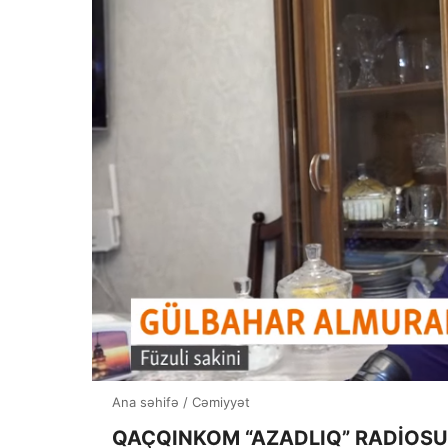
Ana səhifə
/
Cəmiyyət
QAÇQINKOM “AZADLIQ” RADİOSUN