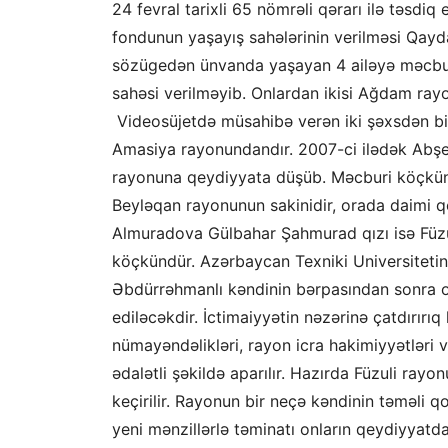
24 fevral tarixli 65 nömrəli qərarı ilə təsdi
fondunun yaşayış sahələrinin verilməsi Qayd
sözügedən ünvanda yaşayan
4 ailə
yə
m
əcbu
sahə
si
verilməyib.
Onlardan
ikisi Ağdam ra
Video
süjetdə
müsahibə verən iki
şəxs
dən bi
Amasiya rayonundandır. 2007-ci ilədək Abş
rayonuna qeydiyyata düşüb. Məcburi köçkü
Beyləqan rayonun
un sakinidir, orada
daimi q
Almuradova Gülbahar Şahmurad qızı
isə
Füz
köçkündür.
Azərbaycan
Texniki Universitetin
Əbdürrəhmanlı k
əndin
in
bərpa
sından
sonra 
ediləcəkdir.
İctimaiyyətin nəzərinə çatdırırı
nümayəndəlikləri, rayon icra hakimiyyətləri v
ədalətli şəkildə
aparılır
.
Hazırda
Füzuli rayon
keçirili
r
.
R
ayonun bir neçə kəndin
in t
əməl
i q
yeni mənzillərlə təminatı onların qeydiyyat