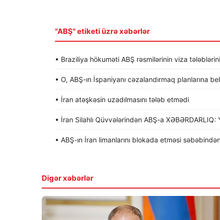
"ABŞ" etiketi üzrə xəbərlər
• Braziliya hökuməti ABŞ rəsmilərinin viza tələblərin
• O, ABŞ-ın İspaniyanı cəzalandırmaq planlarına be
• İran atəşkəsin uzadılmasını tələb etmədi
• İran Silahlı Qüvvələrindən ABŞ-a XƏBƏRDARLIQ: Y
• ABŞ-ın İran limanlarını blokada etməsi səbəbindən
Digər xəbərlər