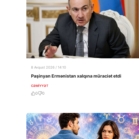
8 Avqust 2026 / 14:10
Paşinyan Ermənistan xalqına müraciət etdi
CƏMIYYƏT
0
0