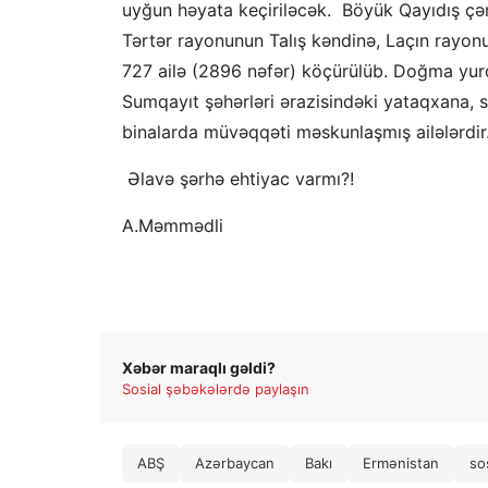
uyğun həyata keçiriləcək.
Böyük Qayıdış çər
Tərtər rayonunun Talış kəndinə, Laçın rayon
727 ailə (2896 nəfər) köçürülüb. Doğma yur
Sumqayıt
şəhərləri ərazisindəki
yataqxana, s
binalarda müvəqqəti məskunlaşmış ailələrdir
Əlavə şərhə ehtiyac varmı?!
A.Məmmədli
Xəbər maraqlı gəldi?
Sosial şəbəkələrdə paylaşın
ABŞ
Azərbaycan
Bakı
Ermənistan
so