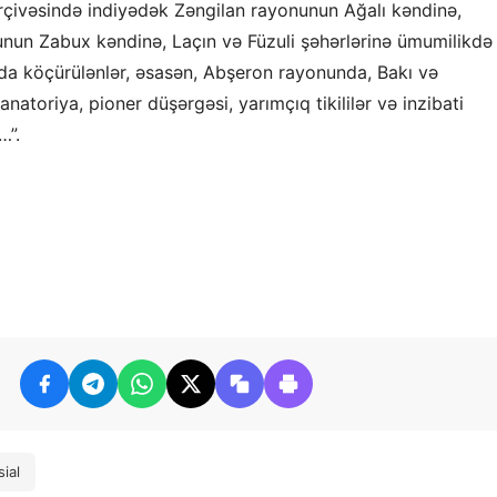
çivəsində indiyədək Zəngilan rayonunun Ağalı kəndinə,
unun Zabux kəndinə, Laçın və Füzuli şəhərlərinə ümumilikdə
da köçürülənlər
,
əsasən, Abşeron
rayonunda,
Bakı
və
anatoriya, pioner düşərgəsi
,
yarımçıq
tikililər
və inzibati
…”.
sial