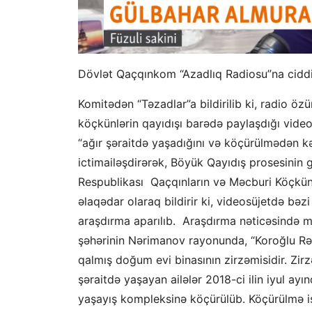
Dövlət Qaçqınkom “Azadlıq Radiosu”na ciddi 
Komitədən “Təzadlar”a bildirilib ki, radio ö
köçkünlərin qayıdışı barədə paylaşdığı vide
“ağır şəraitdə yaşadığını və köçürülmədən kə
ictimailəşdirərək, Böyük Qayıdış prosesinin
g
Respublikası
Qaçqınların və Məcburi Köçkünl
əlaqədar olaraq bildirir ki, videosüjetdə bəz
araşdırma aparılıb.
Araşdırma nəticəsində 
şəhərinin Nərimanov rayonunda
,
“K
oroğlu
Rə
qalmış doğum evi binasının zirzəmisidir. Z
şəraitdə yaşayan ailə
lər
2018-ci ilin iyul ay
yaşayış kompleksinə köçürülüb. Köçürülmə işl