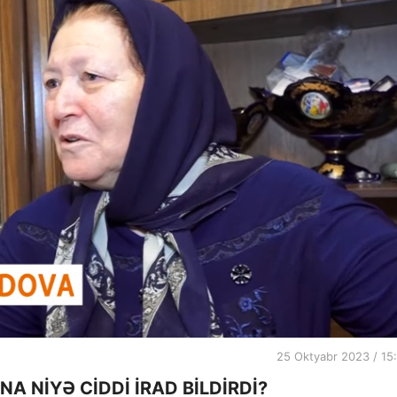
25 Oktyabr 2023 / 15
A NİYƏ CİDDİ İRAD BİLDİRDİ?