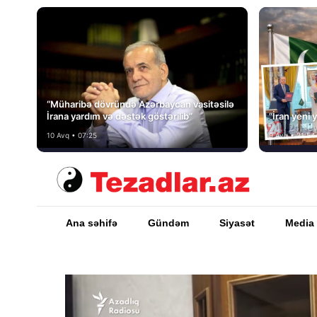
“Müharibə dövründə Azərbaycan vasitəsilə
İrana yardım və dəstək göstərilib”
“İran yeni y
10 Avq • 07:25
9 Avq • 21:54
Ana səhifə
Gündəm
Siyasət
Media