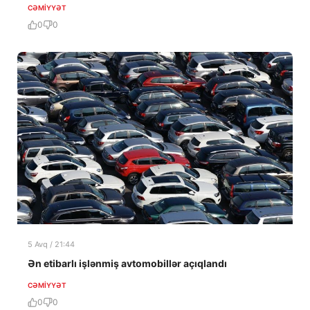
CƏMIYYƏT
0
0
5 Avq / 21:44
Ən etibarlı işlənmiş avtomobillər açıqlandı
CƏMIYYƏT
0
0