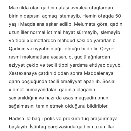
Mənzildə olan qadının atası əvvəlcə otaqlardan
birinin qapısını açmaq istəməyib. Həmin otaqda 50
yaşlı Maqdalena aşkar edilib. Məlumata görə, qadın
uzun illər normal ictimai həyat sürməyib, işləməyib
və tibbi xidmətlərdən məhdud şəkildə yararlanıb.
Qadının vəziyyətinin ağır olduğu bildirilir. Qeyri-
rəsmi məlumatlara əsasən, o, güclü ağrılardan
əziyyət çəkib və təcili tibbi yardıma ehtiyac duyub.
Xəstəxanaya çatdırıldıqdan sonra Maqdalenaya
qarın boşluğunda təcili əməliyyat aparılıb. Sosial
xidmət nümayəndələri qadınla əlaqənin
saxlanıldığını və hazırda əsas məqsədin onun
sağalmasını təmin etmək olduğunu bildiriblər.
Hadisə ilə bağlı polis və prokurorluq araşdırmaya
başlayıb. İstintaq çərçivəsində qadının uzun illər