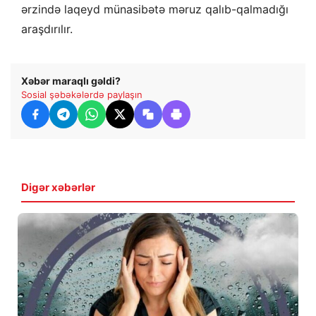
ərzində laqeyd münasibətə məruz qalıb-qalmadığı
araşdırılır.
Xəbər maraqlı gəldi?
Sosial şəbəkələrdə paylaşın
Digər xəbərlər