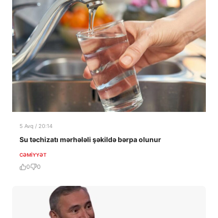
5 Avq / 20:14
Su təchizatı mərhələli şəkildə bərpa olunur
CƏMIYYƏT
0
0