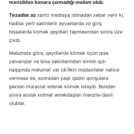
mənzildən kənara çıxmadığı məlum olub.
Tezadlar.az
xarici mediaya istinadən
xəbər verir ki,
hadisə yerli sakinlərin eyvanlarda və giriş
hissələrdə kömək qeydləri tapmasından sonra üzə
çıxıb.
Məlumata görə, qeydlərdə kömək üçün qısa
yalvarışlar və bina sakinlərindən birinin qızı
haqqında məlumat var idi.İlkin müdaxilələr nəticə
verməsə də, sonradan yaşlı qadın qonşulara
şəxsən müraciət edərək kömək istəyib. Bundan
sonra sosial xidmət əməkdaşları mənzilə daxil
olublar.