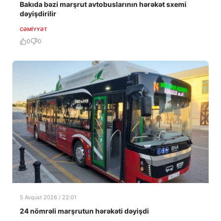
Bakıda bəzi marşrut avtobuslarının hərəkət sxemi
dəyişdirilir
CƏMIYYƏT
0
0
5 Avqust 2026 / 22:01
24 nömrəli marşrutun hərəkəti dəyişdi