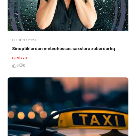
BU GÜN / 23:50
Sinoptiklərdən meteohəssas şəxslərə xəbərdarlıq
CƏMIYYƏT
0
0