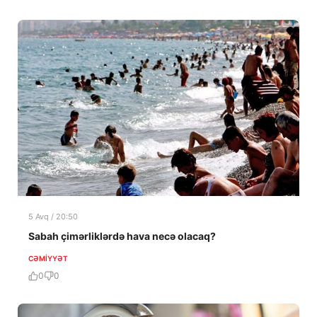
5 Avq / 20:50
Sabah çimərliklərdə hava necə olacaq?
CƏMIYYƏT
0
0