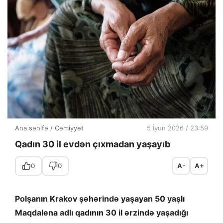
Ana səhifə
/
Cəmiyyət
5 İyun 2026 / 23:59
Qadın 30 il evdən çıxmadan yaşayıb
0
0
A-
A+
Polşanın Krakov şəhərində yaşayan 50 yaşlı
Maqdalena adlı qadının 30 il ərzində yaşadığı