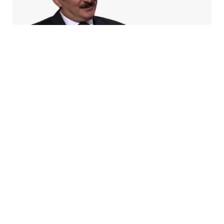
5 Avq / 20:08
Azad Məsiyev: Gürcüstan NATO-da real perspektiv
görmür
CƏMIYYƏT
0
0