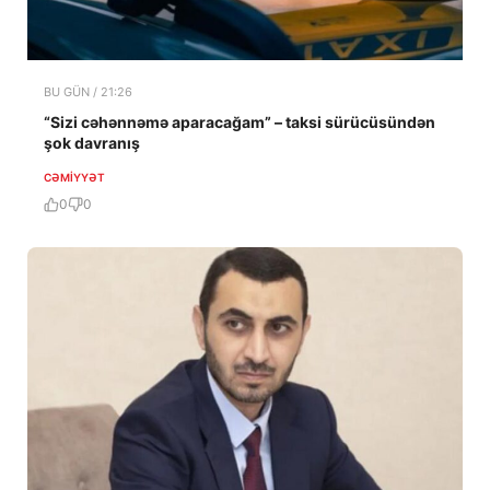
BU GÜN / 21:26
“Sizi cəhənnəmə aparacağam” – taksi sürücüsündən
şok davranış
CƏMIYYƏT
0
0