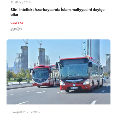
BU GÜN / 20:14
Süni intellekt Azərbaycanda İslam maliyyəsini dəyişə
bilər
CƏMIYYƏT
0
0
6 Avqust 2026 / 19:02