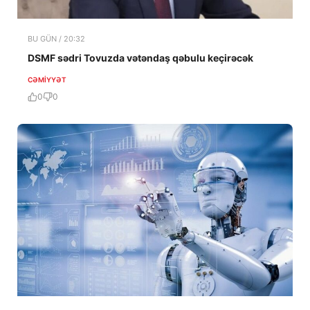
BU GÜN / 20:32
DSMF sədri Tovuzda vətəndaş qəbulu keçirəcək
CƏMIYYƏT
0
0