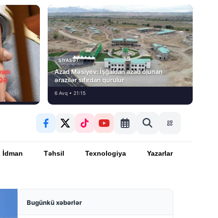
SIYASƏT
vadı
Azad Məsiyev: İşğaldan azad olunan
İQƏ
ərazilər sıfırdan qurulur
6 Avq • 21:15
İdman
Təhsil
Texnologiya
Yazarlar
Bugünkü xəbərlər