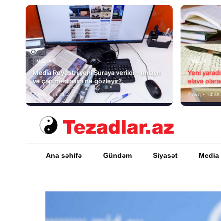
MEDİA
MEDİA
Media Reyestri yeni Şuraya verildi – onlayn
Yeni yarad
və çap mediasını nə gözləyir?
əlavə olara
7 Avq • 15:14
7 Avq • 14:38
Ana səhifə
Gündəm
Siyasət
Media