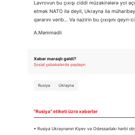
Lavrovun bu çıxışı ciddi müzakirələrə yol a
etmək NATO ilə deyil, Ukrayna ilə müharibəyə
qərarını verib… Və nazirin bu çıxışını qeyri
A.Məmmədli
Xəbər maraqlı gəldi?
Sosial şəbəkələrdə paylaşın
Rusiya
Ukrayna
"Rusiya" etiketi üzrə xəbərlər
• Rusiya Ukraynanın Kiyev və Odessadakı hərbi obye