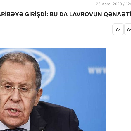
25 Aprel 2023 / 12
RİBƏYƏ GİRİŞDİ: BU DA LAVROVUN QƏNAƏT
A-
A