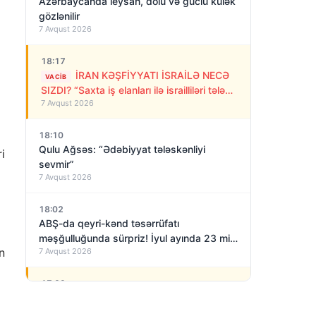
Azərbaycanda leysan, dolu və güclü külək
gözlənilir
7 Avqust 2026
18:17
İRAN KƏŞFİYYATI İSRAİLƏ NECƏ
VACIB
SIZDI? “Saxta iş elanları ilə israilliləri tələyə
7 Avqust 2026
saldılar”
18:10
Qulu Ağsəs: “Ədəbiyyat tələskənliyi
i
sevmir”
7 Avqust 2026
18:02
ABŞ-da qeyri-kənd təsərrüfatı
məşğulluğunda sürpriz! İyul ayında 23 min
n
7 Avqust 2026
iş yeri azalıb
17:29
İSRAİL MAKRONU SƏRT TƏNQİD
VACIB
ETDİ: “O, BİZİ ARXADAN BIÇAQLADI”