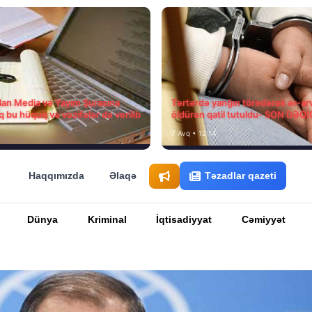
ılan Media və Yayım Şurasına
Tərtərdə yanğın törədərək ər-ar
q bu hüquq və vəzifələr də verilib
öldürən qatil tutuldu- SON DƏQ
7 Avq • 12:14
Haqqımızda
Əlaqə
Təzadlar qazeti
Dünya
Kriminal
İqtisadiyyat
Cəmiyyət