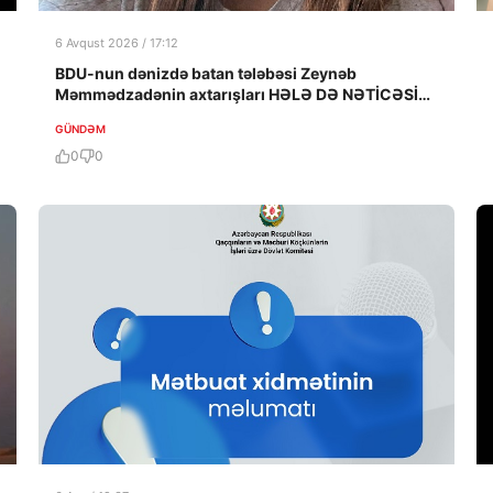
6 Avqust 2026 / 17:12
BDU-nun dənizdə batan tələbəsi Zeynəb
Məmmədzadənin axtarışları HƏLƏ DƏ NƏTİCƏSİZ
QALIB!
GÜNDƏM
0
0