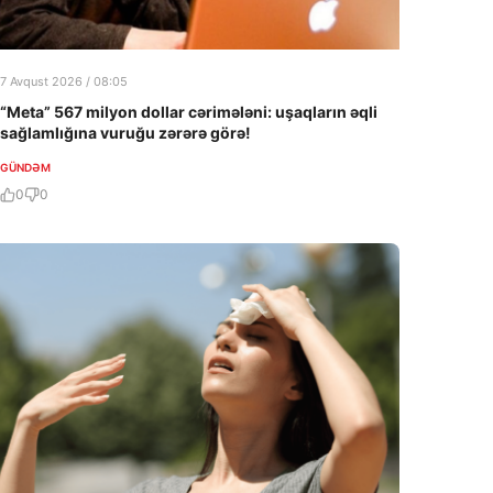
7 Avqust 2026 / 08:05
“Meta” 567 milyon dollar cərimələni: uşaqların əqli
sağlamlığına vuruğu zərərə görə!
GÜNDƏM
0
0