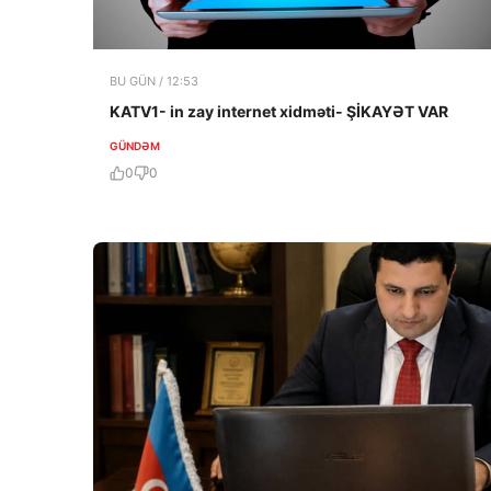
BU GÜN / 12:53
KATV1- in zay internet xidməti- ŞİKAYƏT VAR
GÜNDƏM
0
0