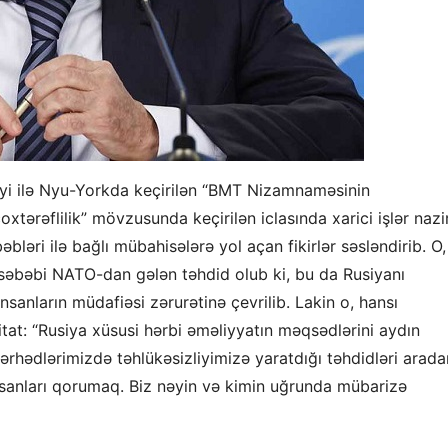
iyi ilə Nyu-Yorkda keçirilən “BMT Nizamnaməsinin
oxtərəflilik” mövzusunda keçirilən iclasında xarici işlər nazir
əri ilə bağlı mübahisələrə yol açan fikirlər səsləndirib. O,
n səbəbi NATO-dan gələn təhdid olub ki, bu da Rusiyanı
anların müdafiəsi zərurətinə çevrilib. Lakin o, hansı
tat: “Rusiya xüsusi hərbi əməliyyatın məqsədlərini aydın
ərhədlərimizdə təhlükəsizliyimizə yaratdığı təhdidləri arada
sanları qorumaq. Biz nəyin və kimin uğrunda mübarizə