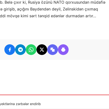
çıb. Belə çıxır ki, Rusiya özünü NATO qorxusundan müdafiə
 girişib, açığını Baydendən deyil, Zelinskidən çıxmaq
-ciddi mövqe kimi sərt tənqid edənlər durmadan artır…
ktlərinə zərbələr endirib