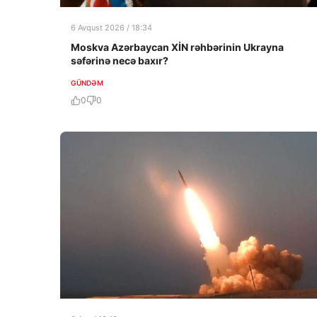
6 Avqust 2026 / 18:34
Moskva Azərbaycan XİN rəhbərinin Ukrayna
səfərinə necə baxır?
GÜNDƏM
0
0