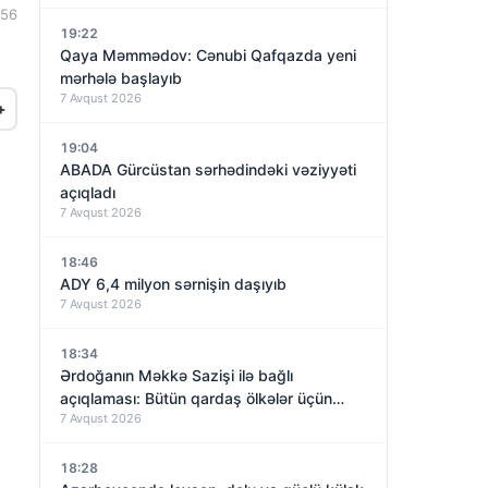
:56
19:22
İ
Qaya Məmmədov: Cənubi Qafqazda yeni
mərhələ başlayıb
7 Avqust 2026
+
19:04
ABADA Gürcüstan sərhədindəki vəziyyəti
açıqladı
7 Avqust 2026
18:46
ADY 6,4 milyon sərnişin daşıyıb
7 Avqust 2026
18:34
Ərdoğanın Məkkə Sazişi ilə bağlı
açıqlaması: Bütün qardaş ölkələr üçün
7 Avqust 2026
açıqdır
18:28