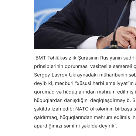
BMT Təhlükəsizlik Şurasının Rusiyanın sədrl
prinsiplərinin qorunması vasitəsilə səmərəli ç
Sergey Lavrov Ukraynadakı müharibənin səbəbl
deyib ki, məcburi “xüsusi hərbi əməliyyat”ı
qorumaq və hüquqlarından məhrum edilmiş ins
hüquqlardan danışdığını dəqiqləşdirməyib. Si
şəkildə izah edib: NATO ölkələrinin birbaşa s
qaldırmaq, hüquqlarından məhrum edilmiş in
apardığımızı səmimi şəkildə deyirik”.