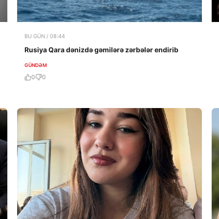
BU GÜN / 08:44
Rusiya Qara dənizdə gəmilərə zərbələr endirib
GÜNDƏM
0
0