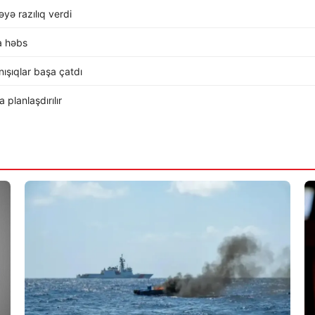
ə razılıq verdi
a həbs
ışıqlar başa çatdı
planlaşdırılır