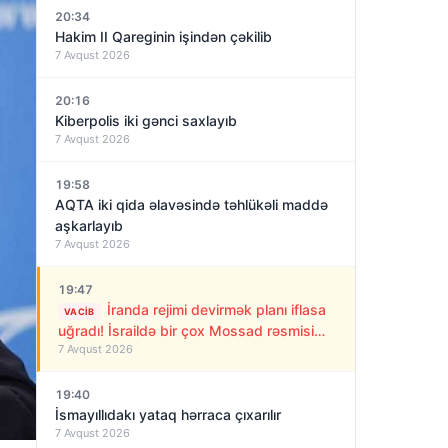
20:34
Hakim II Qareginin işindən çəkilib
7 Avqust 2026
20:16
Kiberpolis iki gənci saxlayıb
7 Avqust 2026
19:58
AQTA iki qida əlavəsində təhlükəli maddə
aşkarlayıb
7 Avqust 2026
19:47
İranda rejimi devirmək planı iflasa
VACIB
uğradı! İsraildə bir çox Mossad rəsmisi
7 Avqust 2026
işdən çıxarıldı
19:40
İsmayıllıdakı yataq hərraca çıxarılır
7 Avqust 2026