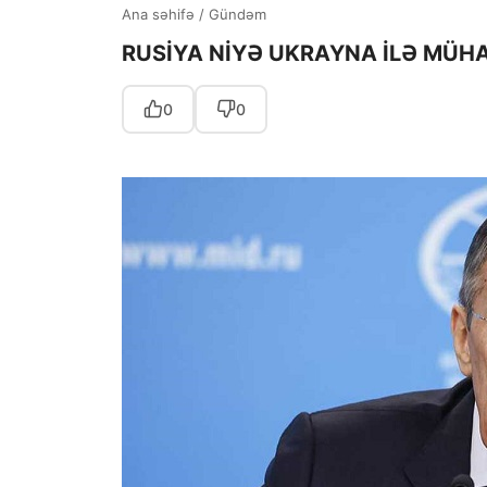
Ana səhifə
/
Gündəm
RUSİYA NİYƏ UKRAYNA İLƏ MÜHA
0
0