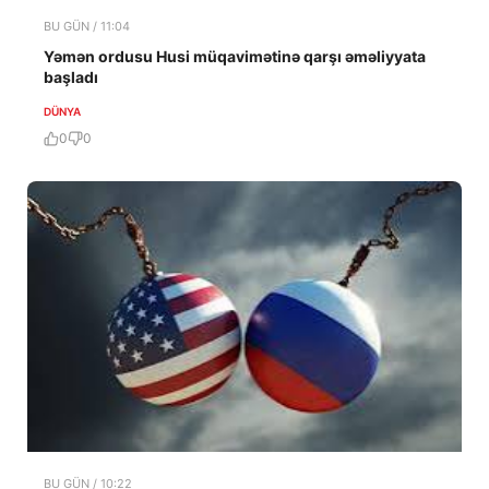
BU GÜN / 11:04
Yəmən ordusu Husi müqavimətinə qarşı əməliyyata
başladı
DÜNYA
0
0
BU GÜN / 10:22