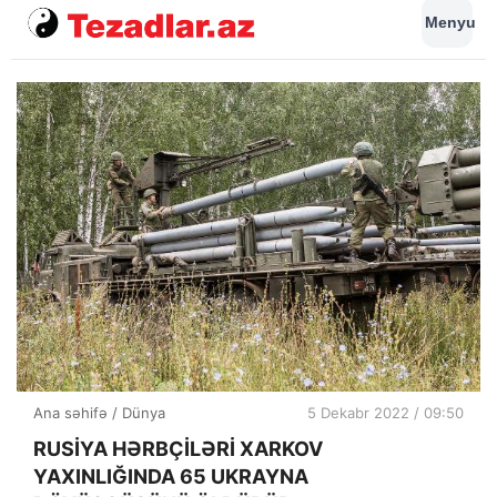
Menyu
Ana səhifə
/
Dünya
5 Dekabr 2022 / 09:50
RUSİYA HƏRBÇİLƏRİ XARKOV
YAXINLIĞINDA 65 UKRAYNA