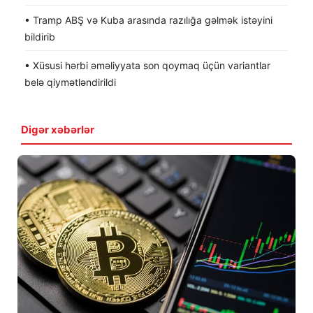
• Tramp ABŞ və Kuba arasında razılığa gəlmək istəyini
bildirib
• Xüsusi hərbi əməliyyata son qoymaq üçün variantlar
belə qiymətləndirildi
Digər xəbərlər