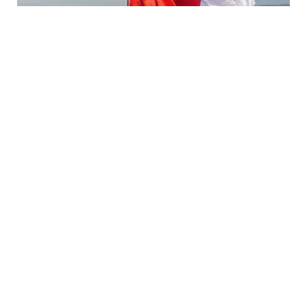
7 Avq / 19:04
ABADA Gürcüstan sərhədindəki vəziyyəti açıqladı
DÜNYA
0
0