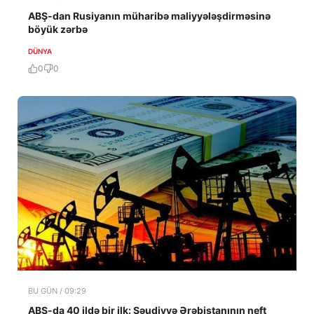
ABŞ-dan Rusiyanın müharibə maliyyələşdirməsinə
böyük zərbə
DÜNYA
0
0
BU GÜN / 09:29
ABŞ-da 40 ildə bir ilk: Səudiyyə Ərəbistanının neft