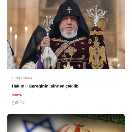
7 Avq / 20:34
Hakim II Qareginin işindən çəkilib
DÜNYA
0
0