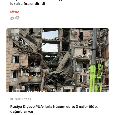
idxalı sıfıra endirildi
DÜNYA
0
0
BU GÜN / 07:27
Rusiya Kiyevə PUA-larla hücum edib: 3 nəfər ölüb,
dağıntılar var