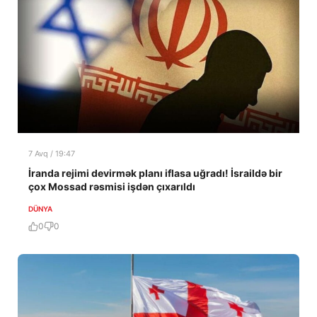
7 Avq / 19:47
İranda rejimi devirmək planı iflasa uğradı! İsraildə bir
çox Mossad rəsmisi işdən çıxarıldı
DÜNYA
0
0