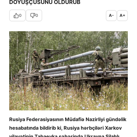
DÖYÜŞÇÜSÜNÜ ÖLDÜRÜB
0
0
A-
A+
Rusiya Federasiyasının Müdafiə Nazirliyi gündəlik
hesabatında bildirib ki, Rusiya hərbçiləri Xarkov
vilayətinin Tabaevka şəhərində Ukrayna Silahlı