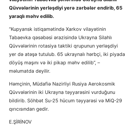
Qüvvələrinin yerləşdiyi yerə zərbələr endirib, 65
yaraqlı məhv edilib.
“Kupyansk istiqamətində Xarkov vilayətinin
Tabaevka qəsəbəsi ərazisində Ukrayna Silahlı
Qüvvələrinin rotasiya taktiki qrupunun yerləşdiyi
yer də atəşə tutulub. 65 ukraynalı hərbçi, iki piyada
döyüş maşını və iki pikap məhv edilib”, –
məlumatda deyilir.
Həmçinin, Müdafiə Nazirliyi Rusiya Aerokosmik
Qüvvələrinin iki Ukrayna təyyarəsini vurduğunu
bildirib. Söhbət Su-25 hücum təyyarəsi və MiQ-29
qırıcısından gedir.
E.ŞİRİNOV