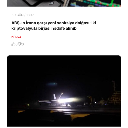
BU GÜN / 13:46
ABŞ-ın İrana qarşı yeni sanksiya dalğası: İki
kriptovalyuta birjası hədəfə alınıb
DÜNYA
0
0