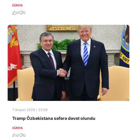
DÜNYA
0
0
7 Avqust 2026 / 23:59
Tramp Özbəkistana səfərə dəvət olundu
DÜNYA
0
0