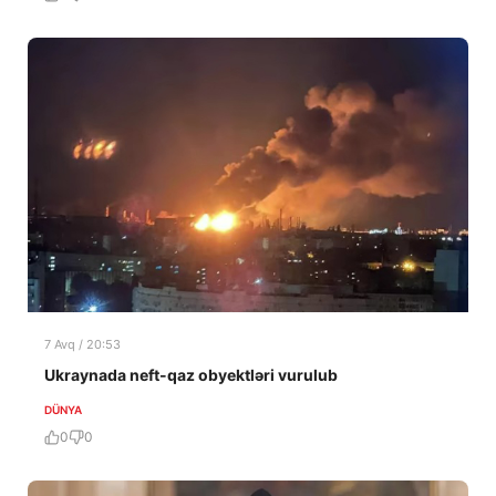
7 Avq / 20:53
Ukraynada neft-qaz obyektləri vurulub
DÜNYA
0
0