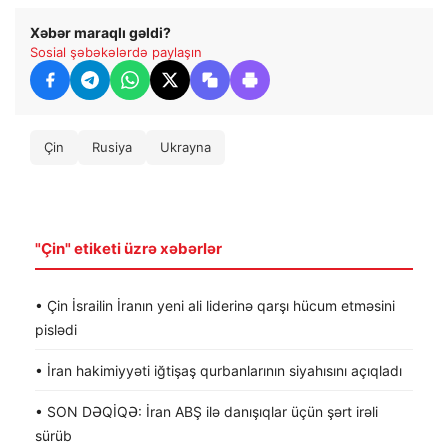
Xəbər maraqlı gəldi?
Sosial şəbəkələrdə paylaşın
Çin
Rusiya
Ukrayna
"Çin" etiketi üzrə xəbərlər
• Çin İsrailin İranın yeni ali liderinə qarşı hücum etməsini
pislədi
• İran hakimiyyəti iğtişaş qurbanlarının siyahısını açıqladı
• SON DƏQİQƏ: İran ABŞ ilə danışıqlar üçün şərt irəli
sürüb