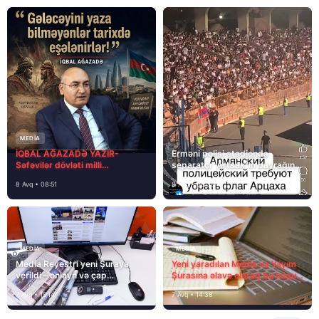
MEDİA
İQBAL AĞAZADƏ YAZIR-
Erməni polisi stadionda
Səfəvilər dövləti milli
separatçı “Artsax”ın bayrağını
dövlətdirmi?
müsadirə etdi və…
8 Avq • 08:51
8 Avq • 08:39
MEDİA
MEDİA
Media Reyestri yeni Şuraya
Yeni yaradılan Media və Yayım
verildi – onlayn və çap
Şurasına əlavə olaraq bu hüquq
mediasını nə gözləyir?
və vəzifələr də verilib
7 Avq • 15:14
7 Avq • 14:38