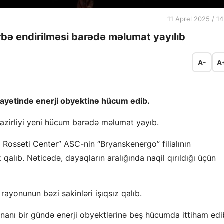
11 Aprel 2025 / 14
rbə endirilməsi barədə məlumat yayılıb
A-
A
layətində enerji obyektinə hücum edib.
Nazirliyi yeni hücum barədə məlumat yayıb.
Rosseti Center” ASC-nin “Bryanskenergo” filialının
alıb. Nəticədə, dayaqların aralığında naqil qırıldığı üçün
rayonunun bəzi sakinləri işıqsız qalıb.
nanı bir gündə enerji obyektlərinə beş hücumda ittiham edi