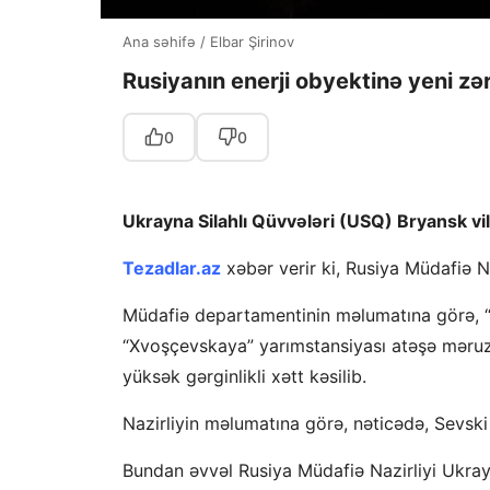
Ana səhifə
/
Elbar Şirinov
Rusiyanın enerji obyektinə yeni zə
0
0
Ukrayna Silahlı Qüvvələri (USQ) Bryansk vi
Tezadlar.az
xəbər verir ki, Rusiya Müdafiə 
Müdafiə departamentinin məlumatına görə, “ 
“Xvoşçevskaya” yarımstansiyası atəşə məruz q
yüksək gərginlikli xətt kəsilib.
Nazirliyin məlumatına görə, nəticədə, Sevski 
Bundan əvvəl Rusiya Müdafiə Nazirliyi Ukray