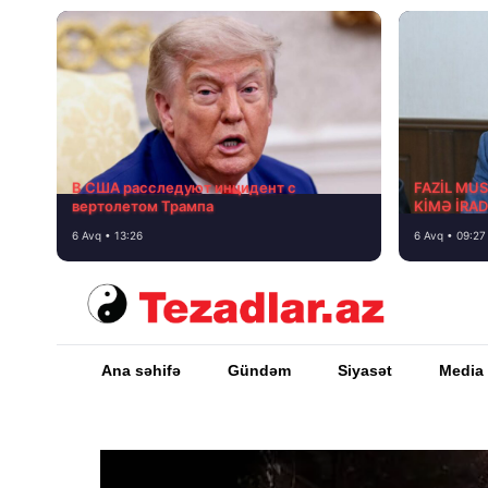
В США расследуют инцидент с
FAZİL MU
вертолетом Трампа
KİMƏ İRA
6 Avq • 13:26
6 Avq • 09:27
Ana səhifə
Gündəm
Siyasət
Media