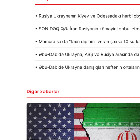
• Rusiya Ukraynanın Kiyev və Odessadakı hərbi obye
• SON DƏQİQƏ: İran Rusiyanın köməyini qəbul etməy
• Məmura saxta “fəxri diplom” verən şəxsə 10 sutk
• Əbu-Dabidə Ukrayna, ABŞ və Rusiya arasında dan
• Əbu-Dabidə Ukrayna danışıqları həftənin ortalarına 
Digər xəbərlər