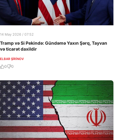
14 May 2026 / 07:52
Tramp və Si Pekində: Gündəmə Yaxın Şərq, Tayvan
və ticarət daxildir
ELBAR ŞIRINOV
0
0