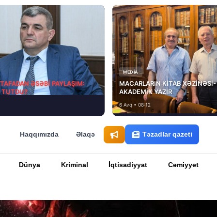
MEDİA
STAFADAN ƏSƏBİ PAYLAŞIM:
MACARLARIN KİTAB XƏZİNƏSİ-
D TUTDU?
AKADEMİK YAZIR
6 Avq • 08:12
Haqqımızda
Əlaqə
Təzadlar qazeti
Dünya
Kriminal
İqtisadiyyat
Cəmiyyət