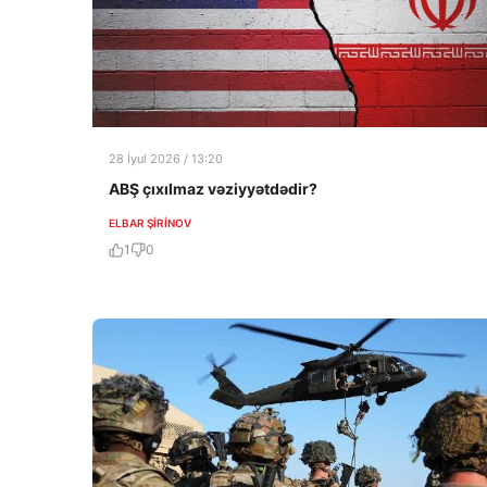
28 İyul 2026 / 13:20
ABŞ çıxılmaz vəziyyətdədir?
ELBAR ŞIRINOV
1
0