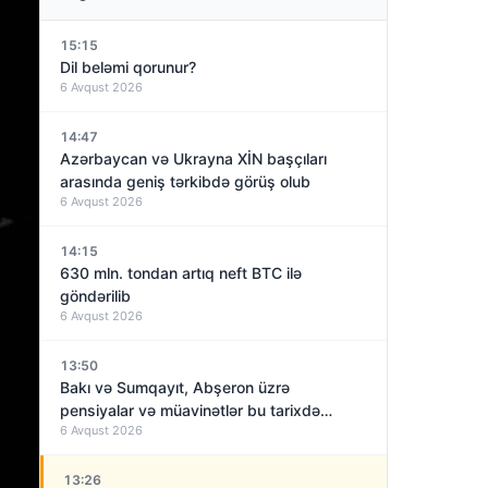
15:15
Dil beləmi qorunur?
6 Avqust 2026
14:47
Azərbaycan və Ukrayna XİN başçıları
arasında geniş tərkibdə görüş olub
6 Avqust 2026
14:15
630 mln. tondan artıq neft BTC ilə
göndərilib
6 Avqust 2026
13:50
Bakı və Sumqayıt, Abşeron üzrə
pensiyalar və müavinətlər bu tarixdə
6 Avqust 2026
veriləcək
13:26