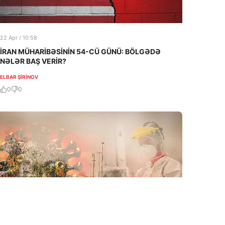
22 Apr / 10:58
İRAN MÜHARİBƏSİNİN 54-CÜ GÜNÜ: BÖLGƏDƏ
NƏLƏR BAŞ VERİR?
ELBAR ŞIRINOV
0
0