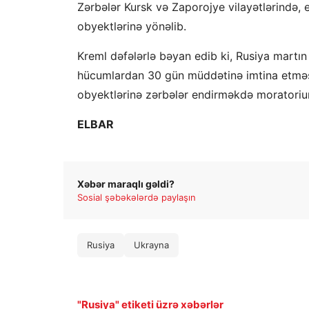
Zərbələr Kursk və Zaporojye vilayətlərində, 
obyektlərinə yönəlib.
Kreml dəfələrlə bəyan edib ki, Rusiya martın
hücumlardan 30 gün müddətinə imtina etməsi 
obyektlərinə zərbələr endirməkdə moratori
ELBAR
Xəbər maraqlı gəldi?
Sosial şəbəkələrdə paylaşın
Rusiya
Ukrayna
"Rusiya" etiketi üzrə xəbərlər