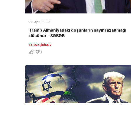
30 Apr / 08:23
Tramp Almaniyadakı qoşunların sayını azaltmağı
düşünür – SƏBƏB
ELBAR ŞIRINOV
0
0