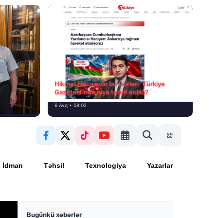
Hikmət Hacıyevin bu fikirləri “Türkiye
Gazetesi”ndə niyə təhrif edilib?
6 Avq • 08:02
İdman
Təhsil
Texnologiya
Yazarlar
Bugünkü xəbərlər