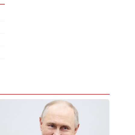
Gürcüstanda ölkə üzrə elektrik kəsintisinin
səbəbləri bilindi
6 Avqust 2026
11:03
Məktəb direktorlarının işə qəbulu üzrə
müsabiqənin müsahibə mərhələsi başladı
6 Avqust 2026