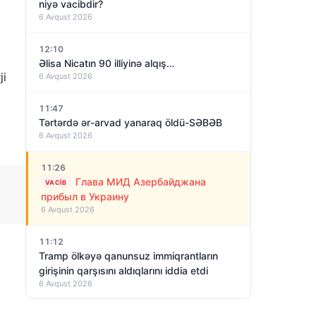
niyə vacibdir?
6 Avqust 2026
12:10
Əlisa Nicatın 90 illiyinə alqış…
ji
6 Avqust 2026
11:47
Tərtərdə ər-arvad yanaraq öldü-SƏBƏB
6 Avqust 2026
11:26
Глава МИД Азербайджана
VACIB
прибыл в Украину
6 Avqust 2026
11:12
Tramp ölkəyə qanunsuz immiqrantların
girişinin qarşısını aldıqlarını iddia etdi
6 Avqust 2026
11:09