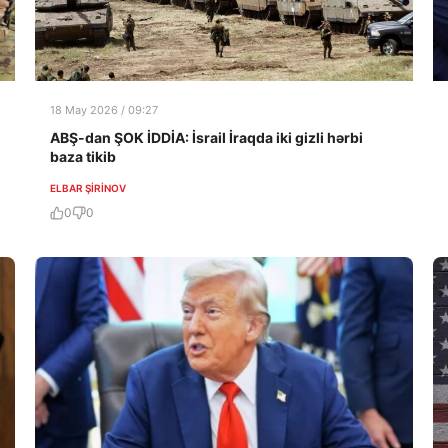
18 May 2026 / 09:27
ABŞ-dan ŞOK İDDİA: İsrail İraqda iki gizli hərbi
baza tikib
ELBAR ŞIRINOV
0
0