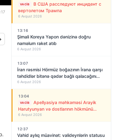
В США расследуют инцидент с
VACIB
вертолетом Трампа
:17
6 Avqust 2026
13:16
Şimali Koreya Yapon dənizinə doğru
+
naməlum raket atıb
6 Avqust 2026
13:07
İran rəsmisi Hörmüz boğazının İrana qarşı
təhdidlər bitənə qədər bağlı qalacağını
6 Avqust 2026
deyir
13:04
Apellyasiya məhkəməsi Arayik
VACIB
Harutyunyan və dostlarının hökmünü
6 Avqust 2026
qüvvədə saxladı!
12:37
b.
Vahid aylıq müavinət: valideynlərin statusu