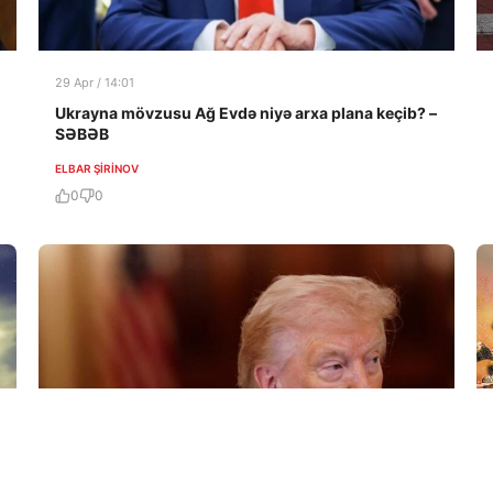
29 Apr / 14:01
Ukrayna mövzusu Ağ Evdə niyə arxa plana keçib? –
SƏBƏB
ELBAR ŞIRINOV
0
0