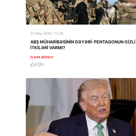
22 May 2026 / 12:38
ABŞ MÜHARİBƏSİNİN DƏYƏRİ: PENTAQONUN GİZLİ
İTKİLƏRİ VARMI?
ELBAR ŞIRINOV
0
0