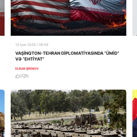
13 İyun 2026 / 08:59
VAŞİNQTON-TEHRAN DİPLOMATİYASINDA “ÜMİD”
VƏ “EHTİYAT”
ELBAR ŞIRINOV
0
0