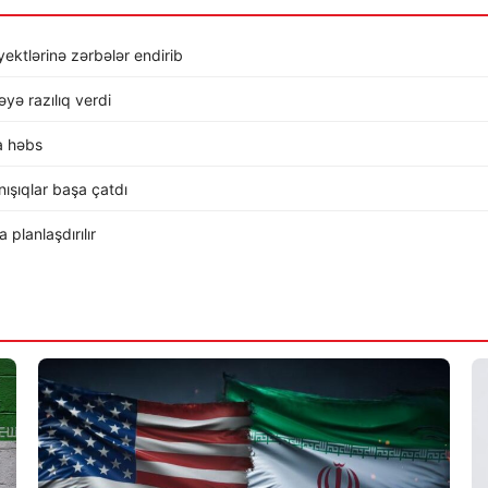
ktlərinə zərbələr endirib
ə razılıq verdi
a həbs
ışıqlar başa çatdı
planlaşdırılır