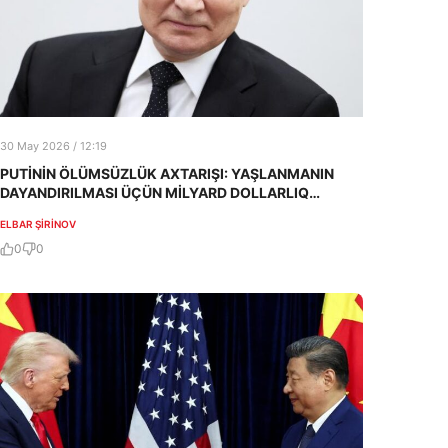
30 May 2026 / 12:19
PUTİNİN ÖLÜMSÜZLÜK AXTARIŞI: YAŞLANMANIN
DAYANDIRILMASI ÜÇÜN MİLYARD DOLLARLIQ
LAYİHƏ
ELBAR ŞIRINOV
0
0