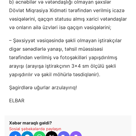
b) əcnəbilər və vətəndaşlığı olmayan şəxslər
Dövlət Miqrasiya Xidməti tərəfindən verilmiş icazə
vəsiqələrini, qaçqın statusu almış xarici vətəndaşlar
və onların ailə üzvləri isə qaçqın vəsiqələrini;
– Şəxsiyyət vəsiqəsində şəkli olmayan iştirakçılar
digər sənədlərlə yanaşı, təhsil müəssisəsi
tərəfindən verilmiş və fotoşəkilləri yapışdırılmış
arayışı (arayışa iştirakçının 3×4 sm ölçülü şəkli
yapışdırılır və şəkil möhürlə təsdiqlənir).
Şagirdlərə uğurlar arzulayırıq!
ELBAR
Xəbər maraqlı gəldi?
Sosial şəbəkələrdə paylaşın