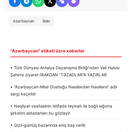
Azərbaycan
Bakı
"Azərbaycan" etiketi üzrə xəbərlər
• Türk Dünyası Antalya Dayanışma Birliği’nden Vali Hulusi
Şahin’e ziyaret-İRAKDAN “TƏZADLAR”A YAZIRLAR
• “Azərbaycan-Misir Dostluğu Nəsillərdən Nəsillərə” adlı
sərgi keçirildi
• Nəqliyat vasitəsinin istifadə təyinatı ilə bağlı sığorta
şirkətini aldadanları bu gözləyir
• Qızıl-gümüş bazarında eniş baş verib