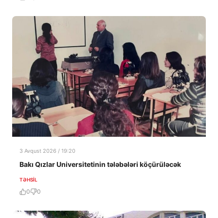
3 Avqust 2026 / 19:20
Bakı Qızlar Universitetinin tələbələri köçürüləcək
TƏHSIL
0
0