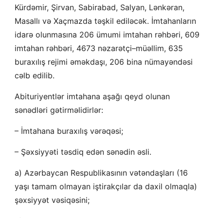
Kürdəmir, Şirvan, Sabirabad, Salyan, Lənkəran,
Masallı və Xaçmazda təşkil ediləcək. İmtahanların
idarə olunmasına 206 ümumi imtahan rəhbəri, 609
imtahan rəhbəri, 4673 nəzarətçi–müəllim, 635
buraxılış rejimi əməkdaşı, 206 bina nümayəndəsi
cəlb edilib.
Abituriyentlər imtahana aşağı qeyd olunan
sənədləri gətirməlidirlər:
– İmtahana buraxılış vərəqəsi;
– Şəxsiyyəti təsdiq edən sənədin əsli.
a) Azərbaycan Respublikasının vətəndaşları (16
yaşı tamam olmayan iştirakçılar da daxil olmaqla)
şəxsiyyət vəsiqəsini;