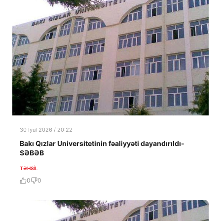
30 İyul 2026 / 20:22
Bakı Qızlar Universitetinin fəaliyyəti dayandırıldı-
SƏBƏB
TƏHSIL
0
0