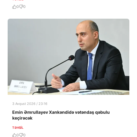
0
0
3 Avqust 2026 / 23:16
Emin Əmrullayev Xankəndidə vətəndaş qəbulu
keçirəcək
TƏHSIL
0
0