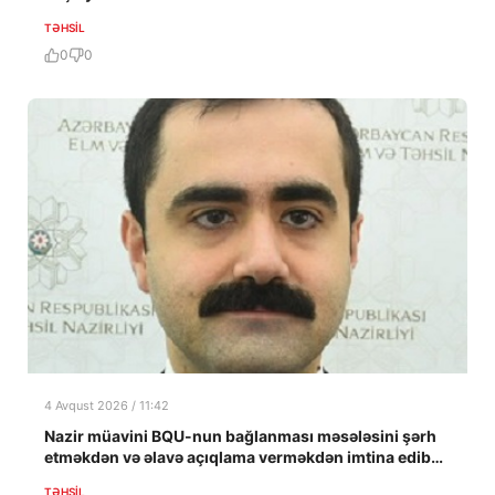
TƏHSIL
0
0
4 Avqust 2026 / 11:42
Nazir müavini BQU-nun bağlanması məsələsini şərh
etməkdən və əlavə açıqlama verməkdən imtina edib…
TƏHSIL