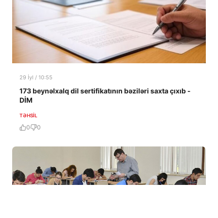
29 İyl / 10:55
173 beynəlxalq dil sertifikatının bəziləri saxta çıxıb -
DİM
TƏHSIL
0
0