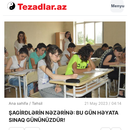
Menyu
Ana səhifə
/
Təhsil
21 May 2023 / 04:14
ŞAGİRDLƏRİN NƏZƏRİNƏ: BU GÜN HƏYATA
SINAQ GÜNÜNÜZDÜR!