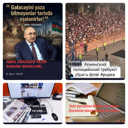
MEDİA
İQBAL AĞAZADƏ YAZIR-
Erməni polisi stadionda
Səfəvilər dövləti milli
separatçı “Artsax”ın bayrağını
dövlətdirmi?
müsadirə etdi və…
8 Avq • 08:51
8 Avq • 08:39
MEDİA
MEDİA
Media Reyestri yeni Şuraya
Yeni yaradılan Media və Yayım
verildi – onlayn və çap
Şurasına əlavə olaraq bu hüquq
mediasını nə gözləyir?
və vəzifələr də verilib
7 Avq • 15:14
7 Avq • 14:38