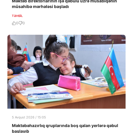
Məktəb direktorlarının işə qəbulu üzrə müsabiqənin
müsahibə mərhələsi başladı
TƏHSIL
0
0
5 Avqust 2026 / 15:05
Məktəbəhazırlıq qruplarında boş qalan yerlərə qəbul
başlayıb