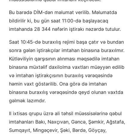
Bu barədə DİM-dən məlumat verilib. Məlumatda
bildirilir ki, bu gün saat 11:00-də başlayacaq
imtahanda 28 344 nəfərin iştirakı nəzərdə tutulur.
Saat 10:45-də buraxılış rejimi başa çatır və bundan
sonra gələn iştirakçılar imtahan binasına buraxılmır.
Kütləviliyin qarşısının alınması məqsədilə imtahan
binasına müxtəlif daxilolma vaxtları müəyyən edilib
və imtahan iştirakçısının buraxılış vərəqəsində
həmin vaxt göstərilib. Ona görə də imtahan
binasına buraxılış vərəqəsində qeyd olunan vaxtda
gəlmək lazımdır.
II ixtisas qrupu üzrə ali təhsil müəssisələrinə qəbul
imtahanları Bakı, Naxçıvan, Gəncə, Şəmkir, Ağstafa,
Sumqayıt, Mingəçevir, Şəki, Bərdə, Göyçay,