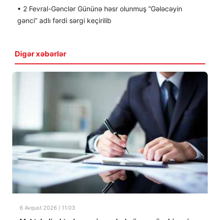
• 2 Fevral-Gənclər Gününə həsr olunmuş “Gələcəyin
gənci” adlı fərdi sərgi keçirilib
Digər xəbərlər
6 Avqust 2026 / 11:03