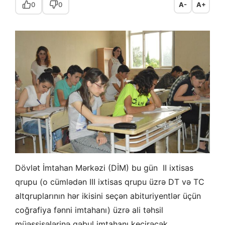
0
0
A-
A+
Dövlət İmtahan Mərkəzi (DİM) bu gün II ixtisas
qrupu (o cümlədən III ixtisas qrupu üzrə DT və TC
altqruplarının hər ikisini seçən abituriyentlər üçün
coğrafiya fənni imtahanı) üzrə ali təhsil
müəssisələrinə qəbul imtahanı keçirəcək.