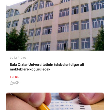
30 İyl / 19:03
Bakı Qızlar Universitetinin tələbələri digər ali
məktəblərə köçürüləcək
TƏHSIL
0
0