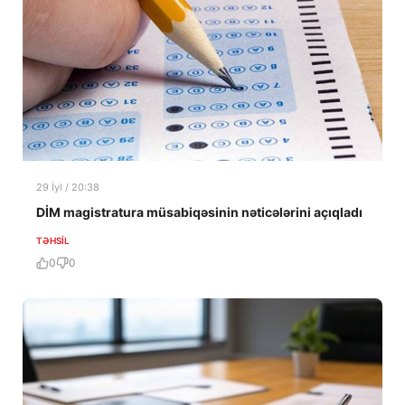
29 İyl / 20:38
DİM magistratura müsabiqəsinin nəticələrini açıqladı
TƏHSIL
0
0