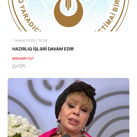
7 Avqust 2026 / 10:58
HAZIRLIQ İŞLƏRİ DAVAM EDİR
MƏDƏNIYYƏT
0
0