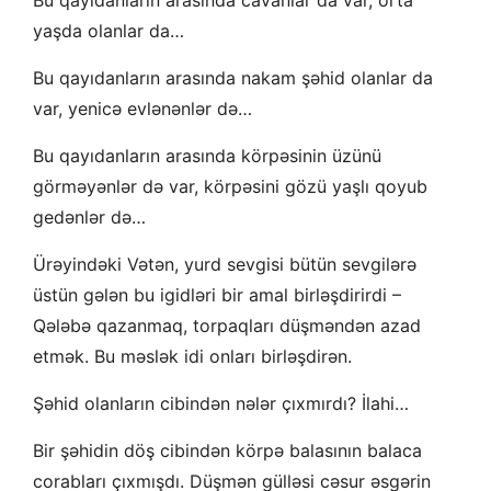
yaşda olanlar da…
Bu qayıdanların arasında nakam şəhid olanlar da
var, yenicə evlənənlər də…
Bu qayıdanların arasında körpəsinin üzünü
görməyənlər də var, körpəsini gözü yaşlı qoyub
gedənlər də…
Ürəyindəki Vətən, yurd sevgisi bütün sevgilərə
üstün gələn bu igidləri bir amal birləşdirirdi –
Qələbə qazanmaq, torpaqları düşməndən azad
etmək. Bu məslək idi onları birləşdirən.
Şəhid olanların cibindən nələr çıxmırdı? İlahi…
Bir şəhidin döş cibindən körpə balasının balaca
corabları çıxmışdı. Düşmən gülləsi cəsur əsgərin