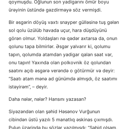
qoymuşdu. Oğlunun son yadigarını ömür boyu
ürəyinin üstündə gəzdirməyə söz vermişdi.
Bir əsgərin döyüş vaxtı snayper gülləsinə tuş gələn
sol qolu üzülüb havada uçur, hara düşdüyünü
görən olmur. Yoldaşları nə qədər axtarsa da, onun
qolunu tapa bilmirlər. Əsgər yalvarır ki, qolumu
tapın, qolumda atamdan yadigar qalan saat var,
onu tapın! Yaxında olan polkovnik öz qolundan
saatını açıb əsgərə verəndə o götürmür və deyir:
“Saatı atam mənə ad günümdə almışdı, öz saatımı
istəyirəm”, – deyir.
Daha nələr, nələr? Hansını yazasan?
Siyəzəndən olan şəhid Həsənov Vurğunun
cibindən üstü yazılı 5 manatlıq əskinas çıxmışdı.
Pulun üzərində bu sözlər yazılmışdı: “Şəhid olsam,