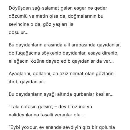
Döyüşdən sağ-salamat gələn əsgər nə qədər
dözümlü və mətin olsa da, doğmalarının bu
sevincinə o da, göz yaşları ilə
qoşulur…
Bu qayıdanların arasında əlil arabasında qayıdanlar,
qoltuqağacına söykənib qayıdanlar, əsaya dirənib,
əl ağacını özünə dayaq edib qayıdanlar da var…
Ayaqlarını, qollarını, ən əziz nemət olan gözlərini
itirib qayıdanlar…
Bu qayıdanların ayağı altında qurbanlar kəsilər…
“Təki nəfəsin gəlsin”, – deyib özünə və
valideynlərinə təsəlli verənlər olur…
“Eybi yoxdur, evlənəndə sevdiyin qızı bir qolunla