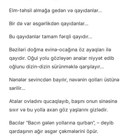
Elm-təhsil almağa gedən və qayıdanlar…
Bir də var əsgərlikdən qayıdanlar…
Bu qayıdanlar tamam fərqli qayıdır…
Bəziləri doğma evinə-ocağına öz ayaqları ilə
qayıdır. Oğul yolu gözləyən analar niyyət edib
oğlunu dizin-dizin sürünməklə qarşılayır…
Nənələr sevincdən bayılır, nəvənin qolları üstünə
sərilir…
Atalar ovladını qucaqlayıb, başını onun sinəsinə
sıxır və bu yolla axan göz yaşlarını gizlədir.
Bacılar “Bacın gələn yollarına qurban”, – deyib
qardaşının ağır əsgər çəkmələrini öpür.