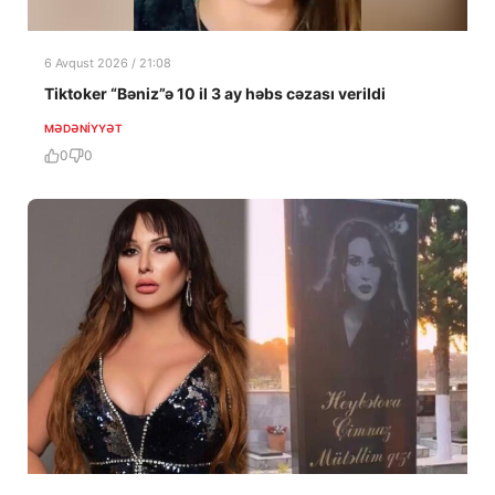
6 Avqust 2026 / 21:08
Tiktoker “Bəniz”ə 10 il 3 ay həbs cəzası verildi
MƏDƏNIYYƏT
0
0