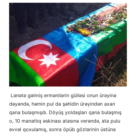
Lənətə gəlmiş ermənilərin gülləsi onun ürəyinə
dəyəndə, həmin pul da şəhidin ürəyindən axan
qana bulaşmışdı. Döyüş yoldaşları qana bulaşmış
o, 10 manatlıq əskinası atasına verəndə, ata pulu
əvvəl qoxulamış, sonra öpüb gözlərinin üstünə