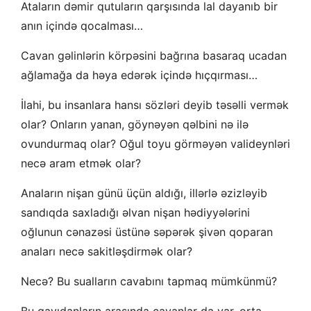
Ataların dəmir qutuların qarşısında lal dayanıb bir
anın içində qocalması…
Cavan gəlinlərin körpəsini bağrına basaraq ucadan
ağlamağa da həya edərək içində hıçqırması…
İlahi, bu insanlara hansı sözləri deyib təsəlli vermək
olar? Onların yanan, göynəyən qəlbini nə ilə
ovundurmaq olar? Oğul toyu görməyən valideynləri
necə aram etmək olar?
Anaların nişan günü üçün aldığı, illərlə əzizləyib
sandıqda saxladığı əlvan nişan hədiyyələrini
oğlunun cənazəsi üstünə səpərək şivən qoparan
anaları necə sakitləşdirmək olar?
Necə? Bu sualların cavabını tapmaq mümkünmü?
Bu qayıdanların arasında cavanlar da var, orta