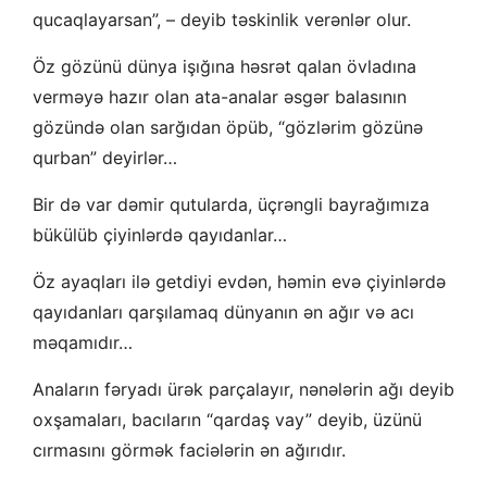
qucaqlayarsan”, – deyib təskinlik verənlər olur.
Öz gözünü dünya işığına həsrət qalan övladına
verməyə hazır olan ata-analar əsgər balasının
gözündə olan sarğıdan öpüb, “gözlərim gözünə
qurban” deyirlər…
Bir də var dəmir qutularda, üçrəngli bayrağımıza
bükülüb çiyinlərdə qayıdanlar…
Öz ayaqları ilə getdiyi evdən, həmin evə çiyinlərdə
qayıdanları qarşılamaq dünyanın ən ağır və acı
məqamıdır…
Anaların fəryadı ürək parçalayır, nənələrin ağı deyib
oxşamaları, bacıların “qardaş vay” deyib, üzünü
cırmasını görmək faciələrin ən ağırıdır.