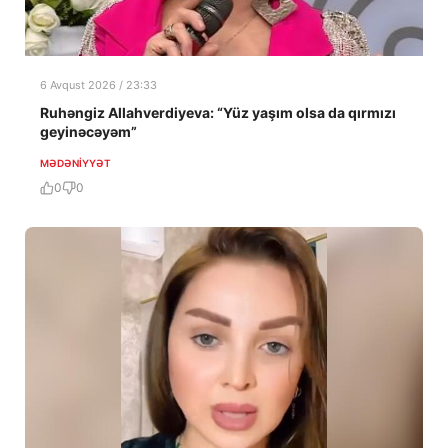
6 Avqust 2026 / 23:33
Ruhəngiz Allahverdiyeva: “Yüz yaşım olsa da qırmızı
geyinəcəyəm”
MƏDƏNIYYƏT
0
0