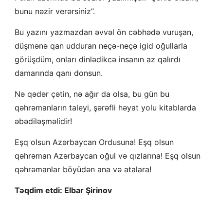
bunu nəzir verərsiniz”.
Bu yazını yazmazdan əvvəl ön cəbhədə vuruşan,
düşmənə qan udduran neçə-neçə igid oğullarla
görüşdüm, onları dinlədikcə insanın az qalırdı
damarında qanı donsun.
Nə qədər çətin, nə ağır da olsa, bu gün bu
qəhrəmanların taleyi, şərəfli həyat yolu kitablarda
əbədiləşməlidir!
Eşq olsun Azərbaycan Ordusuna! Eşq olsun
qəhrəman Azərbaycan oğul və qızlarına! Eşq olsun
qəhrəmanlar böyüdən ana və atalara!
Təqdim etdi: Elbar Şirinov