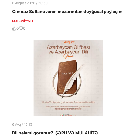
6 Avqust 2026 / 20:50
Çimnaz Sultanovanın məzarından duyğusal paylaşım
MƏDƏNIYYƏT
0
0
6 Avq / 15:15
Dil beləmi qorunur?-ŞƏRH VƏ MÜLAHİZƏ