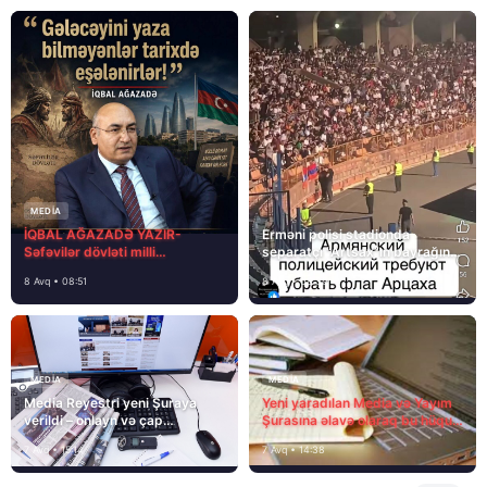
MEDİA
İQBAL AĞAZADƏ YAZIR-
Erməni polisi stadionda
Səfəvilər dövləti milli
separatçı “Artsax”ın bayrağını
dövlətdirmi?
müsadirə etdi və…
8 Avq • 08:51
8 Avq • 08:39
MEDİA
MEDİA
Media Reyestri yeni Şuraya
Yeni yaradılan Media və Yayım
verildi – onlayn və çap
Şurasına əlavə olaraq bu hüquq
mediasını nə gözləyir?
və vəzifələr də verilib
7 Avq • 15:14
7 Avq • 14:38