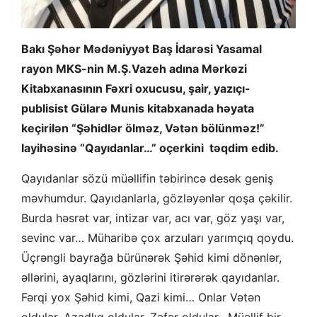
Bakı Şəhər Mədəniyyət Baş İdarəsi Yasamal
rayon MKS-nin M.Ş.Vazeh adına Mərkəzi
Kitabxanasının Fəxri oxucusu, şair, yazıçı-
publisist Gülarə Munis kitabxanada həyata
keçirilən “Şəhidlər ölməz, Vətən bölünməz!”
layihəsinə “Qayıdanlar…” oçerkini təqdim edib.
Qayıdanlar sözü müəllifin təbirincə desək geniş
məvhumdur. Qayıdanlarla, gözləyənlər qoşa çəkilir.
Burda həsrət var, intizar var, acı var, göz yaşı var,
sevinc var… Müharibə çox arzuları yarımçıq qoydu.
Üçrəngli bayrağa bürünərək Şəhid kimi dönənlər,
əllərini, ayaqlarını, gözlərini itirərərək qayıdanlar.
Fərqi yox Şəhid kimi, Qazi kimi… Onlar Vətən
oldular, Azadlıq oldular, Zəfər oldular. Müəllif bir