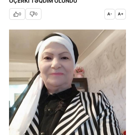
OÇERKİ TƏQDİM OLUNDU
0
0
A-
A+