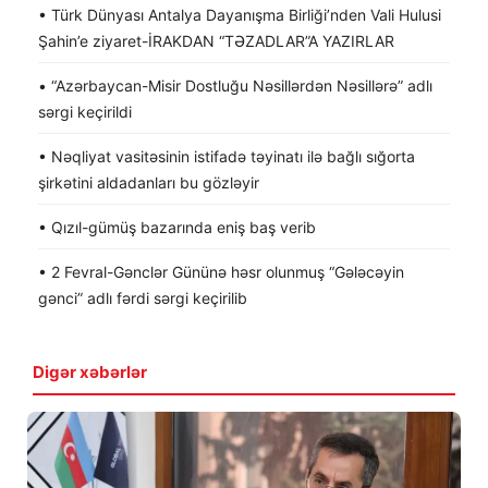
• Türk Dünyası Antalya Dayanışma Birliği’nden Vali Hulusi
Şahin’e ziyaret-İRAKDAN “TƏZADLAR”A YAZIRLAR
• “Azərbaycan-Misir Dostluğu Nəsillərdən Nəsillərə” adlı
sərgi keçirildi
• Nəqliyat vasitəsinin istifadə təyinatı ilə bağlı sığorta
şirkətini aldadanları bu gözləyir
• Qızıl-gümüş bazarında eniş baş verib
• 2 Fevral-Gənclər Gününə həsr olunmuş “Gələcəyin
gənci” adlı fərdi sərgi keçirilib
Digər xəbərlər