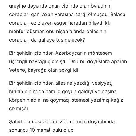
ürəyinə dəyəndə onun cibində olan övladının
corabları qanı axan yarasına sarğı olmuşdu. Balaca
corabları əzizləyən əsgər haradan biləydi ki,
mənfur düşmən onu nişan alanda balasının
corabları da gülləyə tuş gələcək?
Bir şəhidin cibindən Azərbaycanın möhtəşəm
üçrəngli bayrağı çıxmışdı. Onu bu döyüşlərə aparan
Vətənə, bayrağa olan sevgi idi.
Bir şəhidin cibindən ailəsinə yazdığı vəsiyyət,
birinin cibindən hamilə qoyub gəldiyi yoldaşına
körpənin adını nə qoymaq istəməsi yazılmış kağız
çıxmışdı.
Şəhid olan əsgərlərimizdən birinin döş cibində
sonuncu 10 manat pulu olub.