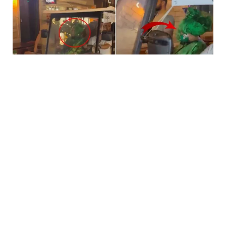
5 Avq / 23:59
Bülent Ersoya qarşı təhqiramiz ifadə
MƏDƏNIYYƏT
0
0