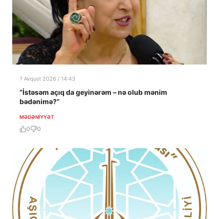
7 Avqust 2026 / 14:43
“İstəsəm açıq da geyinərəm – nə olub mənim
bədənimə?”
MƏDƏNIYYƏT
0
0