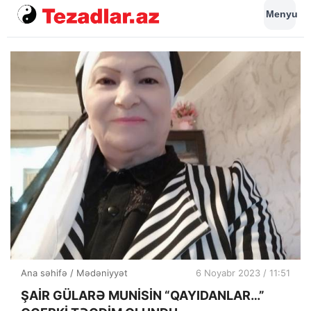
Menyu
Ana səhifə
/
Mədəniyyət
6 Noyabr 2023 / 11:51
ŞAİR GÜLARƏ MUNİSİN “QAYIDANLAR…”