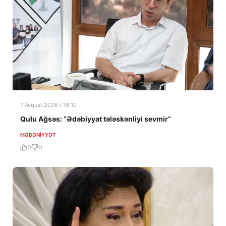
7 Avqust 2026 / 18:10
Qulu Ağsəs: “Ədəbiyyat tələskənliyi sevmir”
MƏDƏNIYYƏT
0
0