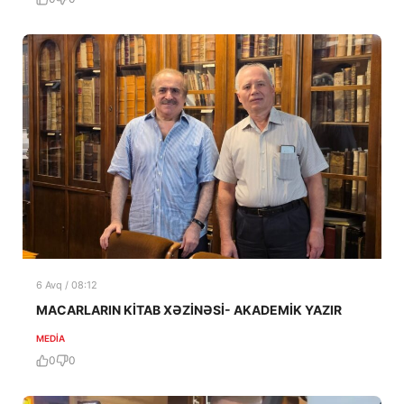
6 Avq / 08:12
MACARLARIN KİTAB XƏZİNƏSİ- AKADEMİK YAZIR
MEDİA
0
0