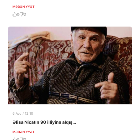
MƏDƏNIYYƏT
0
0
6 Avq / 12:10
Əlisa Nicatın 90 illiyinə alqış…
MƏDƏNIYYƏT
0
0