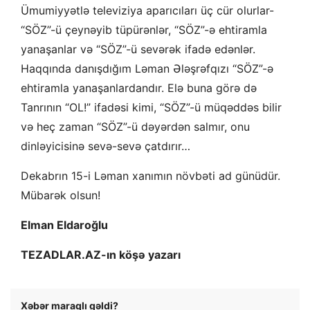
Ümumiyyətlə televiziya aparıcıları üç cür olurlar-
“SÖZ”-ü çeynəyib tüpürənlər, “SÖZ”-ə ehtiramla
yanaşanlar və “SÖZ”-ü sevərək ifadə edənlər.
Haqqında danışdığım Ləman Ələşrəfqızı “SÖZ”-ə
ehtiramla yanaşanlardandır. Elə buna görə də
Tanrının “OL!” ifadəsi kimi, “SÖZ”-ü müqəddəs bilir
və heç zaman “SÖZ”-ü dəyərdən salmır, onu
dinləyicisinə sevə-sevə çatdırır…
Dekabrın 15-i Ləman xanımın növbəti ad günüdür.
Mübarək olsun!
Elman Eldaroğlu
TEZADLAR.AZ-ın köşə yazarı
Xəbər maraqlı gəldi?