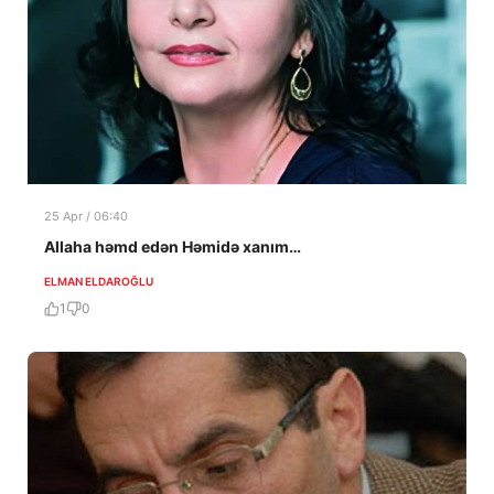
25 Apr / 06:40
Allaha həmd edən Həmidə xanım…
ELMAN ELDAROĞLU
1
0