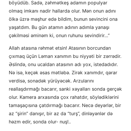
böyüdüb. Sadə, zəhmətkeş adamın populyar
olmaq imkanı nadir hallarda olur. Mən onun adını
ölkə üzrə məşhur edə bildim, bunun sevincini ona
yaşatdım. Bu gün atamın adının adımla yanaşı
çəkilməsi əminəm ki, onun ruhunu sevindirir…”
Allah atasına rəhmət etsin! Atasının borcundan
çıxmaq üçün Ləman xanımın bu niyyəti bir zərrədir.
Əslində, onu ucaldan atasının adı yox, istedadıdır.
Nə isə, keçək əsas mətləbə. Zirək xanımdır, qərar
verdisə, sonadək yürüyəcək. Arzularını
reallaşdırmağı bacarır, sanki xəyalları sonda gerçək
olur. Kamera arxasında çox rahatdır, söylədiklərini
tamaşaçısına çatdırmağı bacarır. Necə deyərlər, bir
az “şirin” danışır, bir az da “turş”, dinləyənlər də
həzm edir, sonda olur- nuş!..