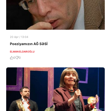
20 Apr / 13:04
Poeziyamızın AĞ SƏSİ
ELMAN ELDAROĞLU
0
0