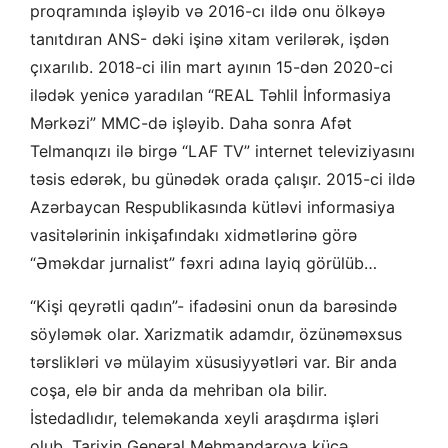
proqramında işləyib və 2016-cı ildə onu ölkəyə
tanıtdıran ANS- dəki işinə xitam verilərək, işdən
çıxarılıb. 2018-ci ilin mart ayının 15-dən 2020-ci
ilədək yenicə yaradılan “REAL Təhlil İnformasiya
Mərkəzi” MMC-də işləyib. Daha sonra Afət
Telmanqızı ilə birgə “LAF TV” internet televiziyasını
təsis edərək, bu günədək orada çalışır. 2015-ci ildə
Azərbaycan Respublikasında kütləvi informasiya
vasitələrinin inkişafındakı xidmətlərinə görə
“Əməkdar jurnalist” fəxri adına layiq görülüb…
“Kişi qeyrətli qadın”- ifadəsini onun da barəsində
söyləmək olar. Xarizmatik adamdır, özünəməxsus
tərslikləri və mülayim xüsusiyyətləri var. Bir anda
coşa, elə bir anda da mehriban ola bilir.
İstedadlıdır, teleməkanda xeyli araşdırma işləri
olub. Tarixin General Mehmandarova küçə