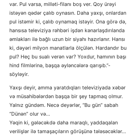
var. Pul varsa, milləti-filanı boş ver. Qoy ürəyi
istəyən qədər çalıb oynasın. Daha yaxşı, onlardan
pul istəmir ki, çalıb oynamaq istəyir. Ona görə də,
hansısa televiziya rəhbəri işdən kənarlaşdırılanda
əmlakları ilə bağlı uzun bir siyahı hazırlanır. Hansı
ki, dəyəri milyon manatlarla ölçülən. Hardandır bu
pul? Heç bu sualı verən var? Yoxdur, hamının başı
hind filmlərinə, başqa əyləncələrə qarışıb.”-
söyləyir.
Yaxşı deyir, amma yaratdıqları televiziyada xəbər
və müsahibələrdən başqa bir şey tapmaq olmur.
Yalnız gündəm. Necə deyərlər, “Bu gün” sabah
“Dünən” olur və…
Yəqin ki, gələcəkdə daha maraqlı, yaddaqalan
verilişlər ilə tamaşaçıların görüşünə tələsəcəklər…