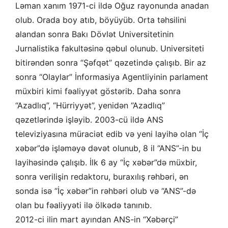
Ləman xanım 1971-ci ildə Oğuz rayonunda anadan
olub. Orada boy atıb, böyüyüb. Orta təhsilini
alandan sonra Bakı Dövlət Universitetinin
Jurnalistika fakultəsinə qəbul olunub. Universiteti
bitirəndən sonra “Şəfqət” qəzetində çalışıb. Bir az
sonra “Olaylar” İnformasiya Agentliyinin parlament
müxbiri kimi fəaliyyət göstərib. Daha sonra
“Azadlıq”, “Hürriyyət”, yenidən “Azadlıq”
qəzetlərində işləyib. 2003-cü ildə ANS
televiziyasına müraciət edib və yeni layihə olan “İç
xəbər”də işləməyə dəvət olunub, 8 il “ANS”-in bu
layihəsində çalışıb. İlk 6 ay “İç xəbər”də müxbir,
sonra verilişin redaktoru, buraxılış rəhbəri, ən
sonda isə “İç xəbər”in rəhbəri olub və “ANS”-də
olan bu fəaliyyəti ilə ölkədə tanınıb.
2012-ci ilin mart ayından ANS-in “Xəbərçi”