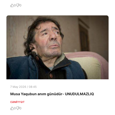
0
0
7 May 2026 / 08:45
Musa Yaqubun anım günüdür- UNUDULMAZLIQ
CƏMIYYƏT
0
0