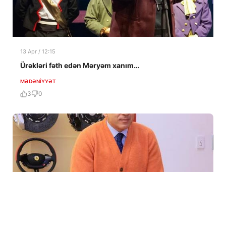
13 Apr / 12:15
Ürəkləri fəth edən Məryəm xanım…
MƏDƏNIYYƏT
3
0