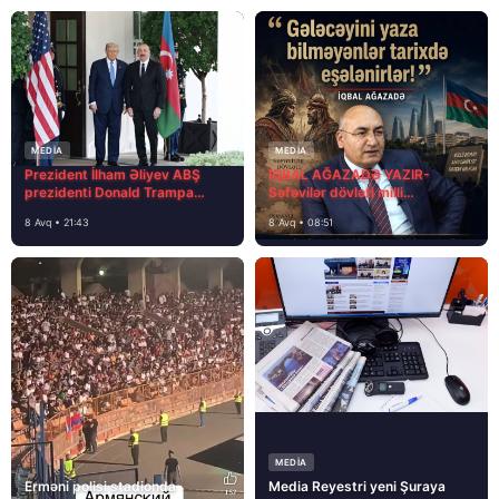
MEDİA
MEDİA
Prezident İlham Əliyev ABŞ
İQBAL AĞAZADƏ YAZIR-
prezidenti Donald Trampa
Səfəvilər dövləti milli
məktubunda yazıb ki…
dövlətdirmi?
8 Avq • 21:43
8 Avq • 08:51
MEDİA
Erməni polisi stadionda
Media Reyestri yeni Şuraya