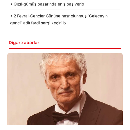
• Qızıl-gümüş bazarında eniş baş verib
• 2 Fevral-Gənclər Gününə həsr olunmuş “Gələcəyin
gənci” adlı fərdi sərgi keçirilib
Digər xəbərlər