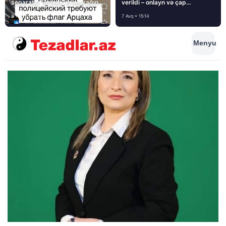
separatçı “Artsax”ın bayrağını
verildi – onlayn və çap
müsadirə etdi və…
mediasını nə gözləyir?
8 Avq • 08:39
7 Avq • 15:14
Menyu