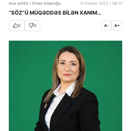
Ana səhifə
/
Elman Eldaroğlu
15 Dekabr 2022 / 08:13
“SÖZ”Ü MÜQƏDDƏS BİLƏN XANIM…
0
0
A-
A+