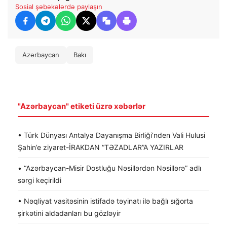
Sosial şəbəkələrdə paylaşın
Azərbaycan
Bakı
"Azərbaycan" etiketi üzrə xəbərlər
• Türk Dünyası Antalya Dayanışma Birliği’nden Vali Hulusi
Şahin’e ziyaret-İRAKDAN “TƏZADLAR”A YAZIRLAR
• “Azərbaycan-Misir Dostluğu Nəsillərdən Nəsillərə” adlı
sərgi keçirildi
• Nəqliyat vasitəsinin istifadə təyinatı ilə bağlı sığorta
şirkətini aldadanları bu gözləyir