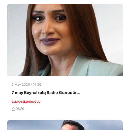
6 May 2026 / 14:26
7 may Beynəlxalq Radio Günüdür…
ELMAN ELDAROĞLU
0
0