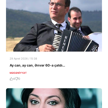
29 Aprel 2026 / 15:38
Ay can, ay can, Ənvər 60-a çatdı…
MƏDƏNIYYƏT
4
0