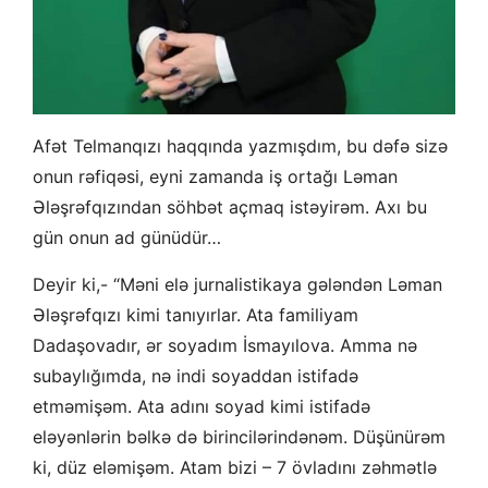
Afət Telmanqızı haqqında yazmışdım, bu dəfə sizə
onun rəfiqəsi, eyni zamanda iş ortağı Ləman
Ələşrəfqızından söhbət açmaq istəyirəm. Axı bu
gün onun ad günüdür…
Deyir ki,- “Məni elə jurnalistikaya gələndən Ləman
Ələşrəfqızı kimi tanıyırlar. Ata familiyam
Dadaşovadır, ər soyadım İsmayılova. Amma nə
subaylığımda, nə indi soyaddan istifadə
etməmişəm. Ata adını soyad kimi istifadə
eləyənlərin bəlkə də birincilərindənəm. Düşünürəm
ki, düz eləmişəm.
Atam bizi – 7 övladını zəhmətlə