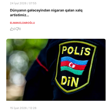
24 İyul 2026 / 07:55
Dünyanın gələcəyindən nigaran qalan xalq
artistimiz…
ELMAN ELDAROĞLU
0
0
15 İyun 2026 / 12:26