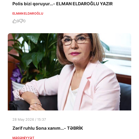
Polis bizi qoruyur…- ELMAN ELDAROĞLU YAZIR
ELMAN ELDAROĞLU
9
0
28 May 2026 / 15:37
Zərif ruhlu Sona xanım…- TƏBRİK
MƏDƏNIYYƏT