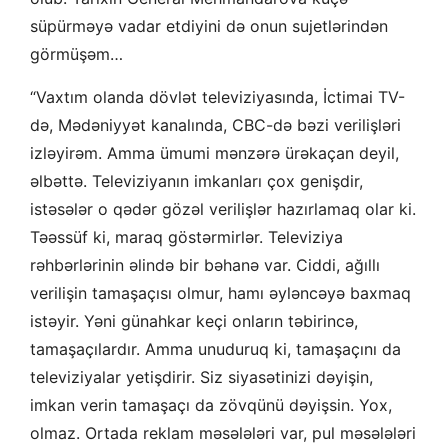
süpürməyə vadar etdiyini də onun sujetlərindən
görmüşəm…
“Vaxtım olanda dövlət televiziyasında, İctimai TV-
də, Mədəniyyət kanalında, CBC-də bəzi verilişləri
izləyirəm. Amma ümumi mənzərə ürəkaçan deyil,
əlbəttə. Televiziyanın imkanları çox genişdir,
istəsələr o qədər gözəl verilişlər hazırlamaq olar ki.
Təəssüf ki, maraq göstərmirlər. Televiziya
rəhbərlərinin əlində bir bəhanə var. Ciddi, ağıllı
verilişin tamaşaçısı olmur, hamı əyləncəyə baxmaq
istəyir. Yəni günahkar keçi onların təbirincə,
tamaşaçılardır. Amma unuduruq ki, tamaşaçını da
televiziyalar yetişdirir. Siz siyasətinizi dəyişin,
imkan verin tamaşaçı da zövqünü dəyişsin. Yox,
olmaz. Ortada reklam məsələləri var, pul məsələləri