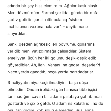
adında bir şey hiss eləmirdim. Ağrılar kəskinləşir.
Mən dözmürdüm. Formal şəkildə gündə bir dəfə
ştativ gətirib içərisi xıltlı bulanıq “sistem
məhlulunun vaxtına hələ var”, – deyib mənə
sırıyırdılar.
Sanki qəsdən ağrıkəsiciləri böyrümə, qollarıma
yeridib məni yatızdırmağa çalışırdılar. Sistem
əməliyyatı üçün hər iki qolumu deşik-deşik edib
göyərdiblər. Ah, İlahi! Venanı nə qədər deşərlər?!
Neçə yerdə qanadıb, neçə yerdə partdadarlar.
Əməliyyatın niyə keçirilmədiyini başa düşə
bilmədim. Ondan irəlidəki gün hansısa tibb işçisi
tanımadığım cavan bir adamı palataya gətirib məni
göstərdi və çıxıb getdi. O adam nə xalatlı idi, nə də
onu tanıyırdım. Kobudluq eləmədim. Suallarına