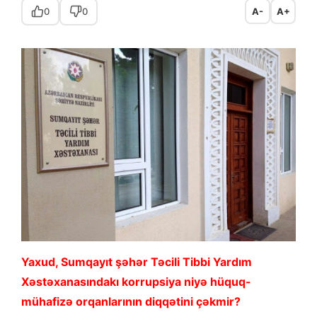
0
0
A-
A+
Yaxud, Sumqayıt şəhər Təcili Tibbi Yardım
Xəstəxanasındakı korrupsiya niyə hüquq-
mühafizə orqanlarının diqqətini çəkmir?