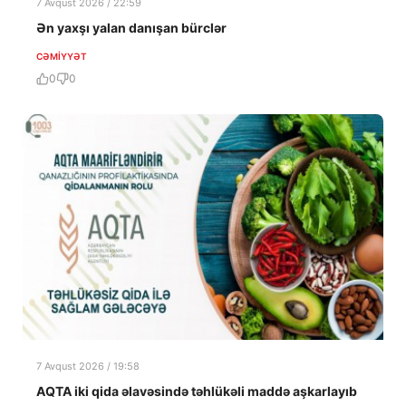
7 Avqust 2026 / 22:59
Ən yaxşı yalan danışan bürclər
CƏMIYYƏT
0
0
7 Avqust 2026 / 19:58
AQTA iki qida əlavəsində təhlükəli maddə aşkarlayıb