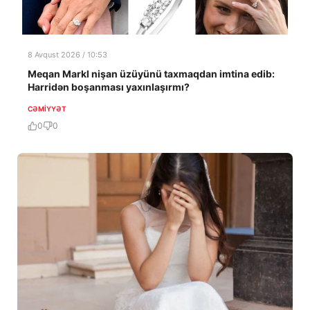
8 Avqust 2026 / 10:53
Meqan Markl nişan üzüyünü taxmaqdan imtina edib:
Harridən boşanması yaxınlaşırmı?
CƏMIYYƏT
0
0