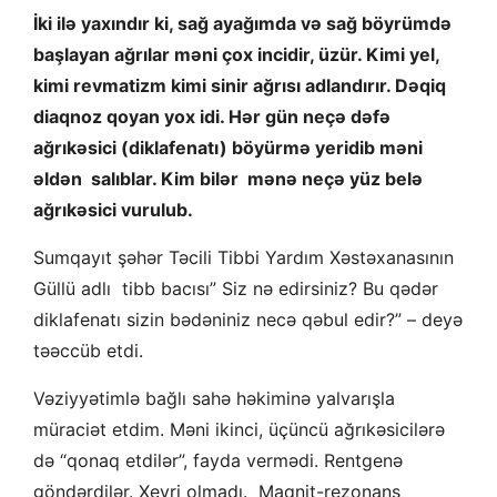
İki ilə yaxındır ki, sağ ayağımda və sağ böyrümdə
başlayan ağrılar məni çox incidir, üzür. Kimi yel,
kimi revmatizm kimi sinir ağrısı adlandırır. Dəqiq
diaqnoz qoyan yox idi. Hər gün neçə dəfə
ağrıkəsici (diklafenatı) böyürmə yeridib məni
əldən salıblar. Kim bilər mənə neçə yüz belə
ağrıkəsici vurulub.
Sumqayıt şəhər Təcili Tibbi Yardım Xəstəxanasının
Güllü adlı tibb bacısı” Siz nə edirsiniz? Bu qədər
diklafenatı sizin bədəniniz necə qəbul edir?” – deyə
təəccüb etdi.
Vəziyyətimlə bağlı sahə həkiminə yalvarışla
müraciət etdim. Məni ikinci, üçüncü ağrıkəsicilərə
də “qonaq etdilər”, fayda vermədi. Rentgenə
göndərdilər. Xeyri olmadı. Maqnit-rezonans