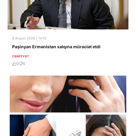
8 Avqust 2026 / 14:10
Paşinyan Ermənistan xalqına müraciət etdi
CƏMIYYƏT
0
0