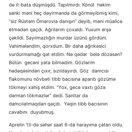
də it-bata düşmüşdü. Tapılmırdı. Könül həkim
sanki məni heç dəyirmanda da görməyibmiş kimi,
“siz Rüstəm Ömərovla danışın” deyib, məni müalicə
etmədən qaçdı. Ağrılarım çoxaldı. Yuxum ərşə
çəkildi. Sayılmazlığın murdar üzünü gördüm.
Vahimələndim, qorxdum. Bir daha ağrıkəsici
vurdurmamağı qət etdim. Nə qədər belə dözəsən?
Bütün gecəni yata bilmədim. Gözlərim
hədəqəsindən çıxır, sızıldayırdı. Göz damcısı
flakomunu növbəti tibb bacısına aparıb gözümə
tökməyi xahiş etdim. “Yox, gecə vaxtı gözə
dərman tökməzlər” dedi. Sanitar da
damcılatmaqdan qaçdı. Yəqin tibb bacısının
cavabını duyubmuş.
Aprelin 13-də səhər saat 6-da harayıma çatan oldu.