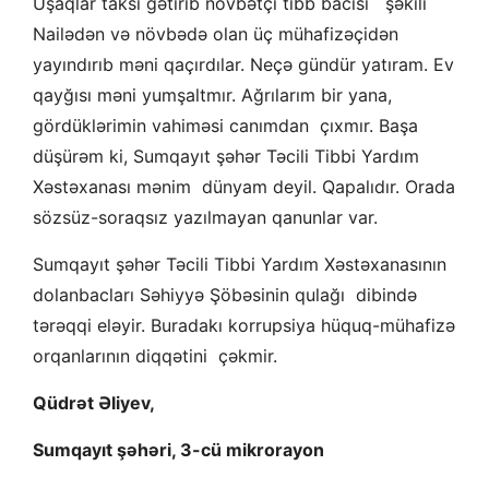
Uşaqlar taksi gətirib növbətçi tibb bacısı şəkili
Nailədən və növbədə olan üç mühafizəçidən
yayındırıb məni qaçırdılar. Neçə gündür yatıram. Ev
qayğısı məni yumşaltmır. Ağrılarım bir yana,
gördüklərimin vahiməsi canımdan çıxmır. Başa
düşürəm ki, Sumqayıt şəhər Təcili Tibbi Yardım
Xəstəxanası mənim dünyam deyil. Qapalıdır. Orada
sözsüz-soraqsız yazılmayan qanunlar var.
Sumqayıt şəhər Təcili Tibbi Yardım Xəstəxanasının
dolanbacları Səhiyyə Şöbəsinin qulağı dibində
tərəqqi eləyir. Buradakı korrupsiya hüquq-mühafizə
orqanlarının diqqətini çəkmir.
Qüdrət Əliyev,
Sumqayıt şəhəri, 3-cü mikrorayon