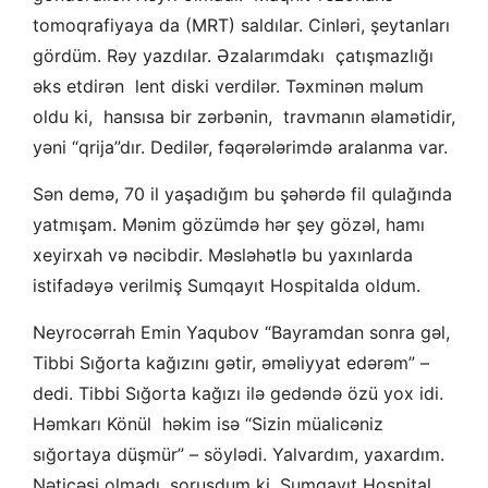
tomoqrafiyaya da (MRT) saldılar. Cinləri, şeytanları
gördüm. Rəy yazdılar. Əzalarımdakı çatışmazlığı
əks etdirən lent diski verdilər. Təxminən məlum
oldu ki, hansısa bir zərbənin, travmanın əlamətidir,
yəni “qrija”dır. Dedilər, fəqərələrimdə aralanma var.
Sən demə, 70 il yaşadığım bu şəhərdə fil qulağında
yatmışam. Mənim gözümdə hər şey gözəl, hamı
xeyirxah və nəcibdir. Məsləhətlə bu yaxınlarda
istifadəyə verilmiş Sumqayıt Hospitalda oldum.
Neyrocərrah Emin Yaqubov “Bayramdan sonra gəl,
Tibbi Sığorta kağızını gətir, əməliyyat edərəm” –
dedi. Tibbi Sığorta kağızı ilə gedəndə özü yox idi.
Həmkarı Könül həkim isə “Sizin müalicəniz
sığortaya düşmür” – söylədi. Yalvardım, yaxardım.
Nəticəsi olmadı, soruşdum ki, Sumqayıt Hospital