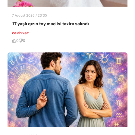
7 Avqust 2026 / 23:35
17 yaşlı qızın toy məclisi təxirə salındı
CƏMIYYƏT
0
0