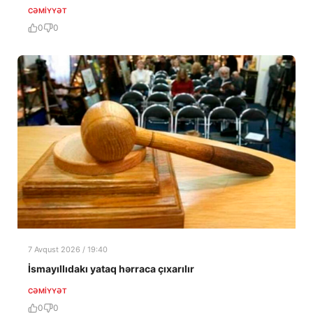
CƏMIYYƏT
0
0
7 Avqust 2026 / 19:40
İsmayıllıdakı yataq hərraca çıxarılır
CƏMIYYƏT
0
0