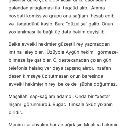
gələndən artıqlaması ilə təqaüd alıb. Amma
növbəti komissiya qrupu onu sağlam hesab edib
və təqaüdünü kəsib. Bura “düzəlişə” gəlib. Onun
yoxlanılması ilə bağlı üç dəfə həkim dəyişilib.
Bəlkə əvvəlki həkimlər güzəştli rəy yazmaqdan
imtina eləyiblər. Üzüyola Aygün həkimi görməzə-
bilməzə işə qatıblar. O, xəstəxanadan çıxan gün
telefonla halalıq ver deyə tapşırıq alırdı. İnsafən
desən kimsəyə üz tutmasan onun barəsində
əvvəlki həkimlərin rəyi bəlkə də şübhə doğurmaz.
Maşallah, sap-sağlam adamdı. Onda bir “xəstə”
nişanı görünmürdü. Buğac timsallı öküz yıxanın
biridir…
Mənim isə əhvalım hər an ağırlaşır. Müalicə həkimin