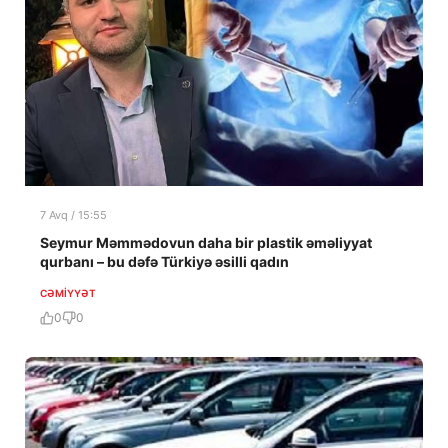
7 Avq / 15:55
Seymur Məmmədovun daha bir plastik əməliyyat
qurbanı – bu dəfə Türkiyə əsilli qadın
CƏMIYYƏT
0
0