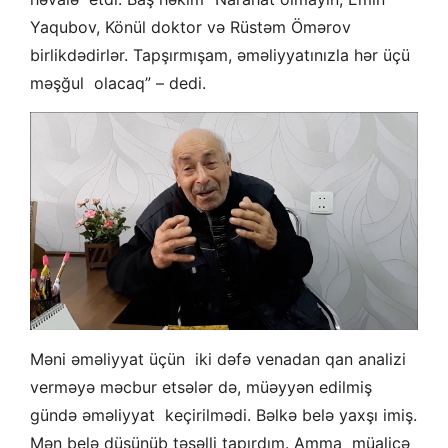
Yaqubov, Könül doktor və Rüstəm Ömərov
birlikdədirlər. Tapşırmışam, əməliyyatınızla hər üçü
məşğul olacaq” – dedi.
Məni əməliyyat üçün iki dəfə venadan qan analizi
verməyə məcbur etsələr də, müəyyən edilmiş
gündə əməliyyat keçirilmədi. Bəlkə belə yaxşı imiş.
Mən belə düşünüb təsəlli tapırdım. Amma müalicə