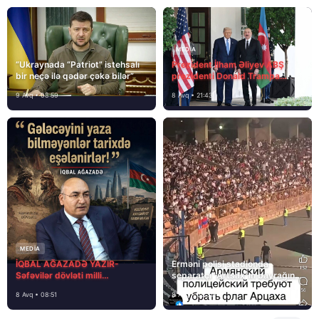
MEDİA
“Ukraynada “Patriot” istehsalı
Prezident İlham Əliyev ABŞ
bir neçə ilə qədər çəkə bilər”
prezidenti Donald Trampa
məktubunda yazıb ki…
9 Avq • 08:59
8 Avq • 21:43
MEDİA
İQBAL AĞAZADƏ YAZIR-
Erməni polisi stadionda
Səfəvilər dövləti milli
separatçı “Artsax”ın bayrağını
dövlətdirmi?
müsadirə etdi və…
8 Avq • 08:51
8 Avq • 08:39