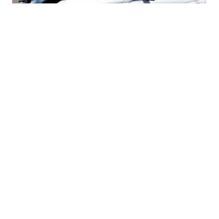
7 Avq / 15:04
Minatəmizləmə Agentliyi 5 avtombilə 500 min
manatdan çox vəsait xərcləyəcək – TENDER
CƏMIYYƏT
0
0