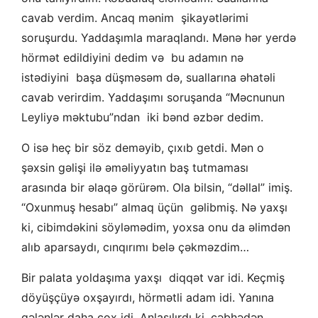
cavab verdim. Ancaq mənim şikayətlərimi
soruşurdu. Yaddaşımla maraqlandı. Mənə hər yerdə
hörmət edildiyini dedim və bu adamın nə
istədiyini başa düşməsəm də, suallarına əhatəli
cavab verirdim. Yaddaşımı soruşanda “Məcnunun
Leyliyə məktubu”ndan iki bənd əzbər dedim.
O isə heç bir söz deməyib, çıxıb getdi. Mən o
şəxsin gəlişi ilə əməliyyatın baş tutmaması
arasında bir əlaqə görürəm. Ola bilsin, “dəllal” imiş.
“Oxunmuş hesabı” almaq üçün gəlibmiş. Nə yaxşı
ki, cibimdəkini söyləmədim, yoxsa onu da əlimdən
alıb aparsaydı, cınqırımı belə çəkməzdim…
Bir palata yoldaşıma yaxşı diqqət var idi. Keçmiş
döyüşçüyə oxşayırdı, hörmətli adam idi. Yanına
gələnlər daha çox idi. Anlaşılırdı ki, cəbhədən