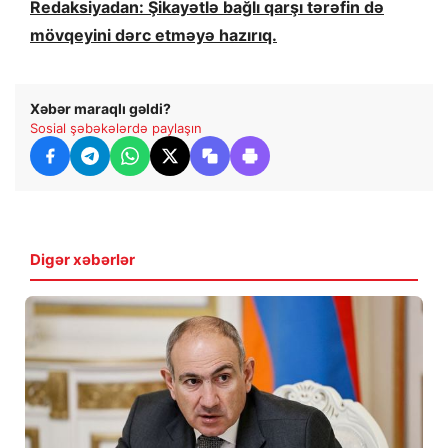
Redaksiyadan: Şikayətlə bağlı qarşı tərəfin də
mövqeyini dərc etməyə hazırıq.
Xəbər maraqlı gəldi?
Sosial şəbəkələrdə paylaşın
Digər xəbərlər