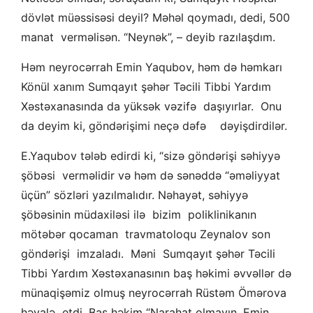
dövlət müəssisəsi deyil? Məhəl qoymadı, dedi, 500
manat verməlisən. “Neynək”, – deyib razılaşdım.
Həm neyrocərrah Emin Yaqubov, həm də həmkarı
Könül xanım Sumqayıt şəhər Təcili Tibbi Yardım
Xəstəxanasında da yüksək vəzifə daşıyırlar. Onu
da deyim ki, göndərişimi neçə dəfə dəyişdirdilər.
E.Yaqubov tələb edirdi ki, “sizə göndərişi səhiyyə
şöbəsi verməlidir və həm də sənəddə “əməliyyat
üçün” sözləri yazılmalıdır. Nəhayət, səhiyyə
şöbəsinin müdaxiləsi ilə bizim poliklinikanın
mötəbər qocaman travmatoloqu Zeynalov son
göndərişi imzaladı. Məni Sumqayıt şəhər Təcili
Tibbi Yardım Xəstəxanasının baş həkimi əvvəllər də
münaqişəmiz olmuş neyrocərrah Rüstəm Ömərova
həvalə etdi. Baş həkim “Narahat olmayın, Emin