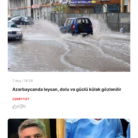
7 Avq / 18:28
Azərbaycanda leysan, dolu və güclü külək gözlənilir
CƏMIYYƏT
0
0