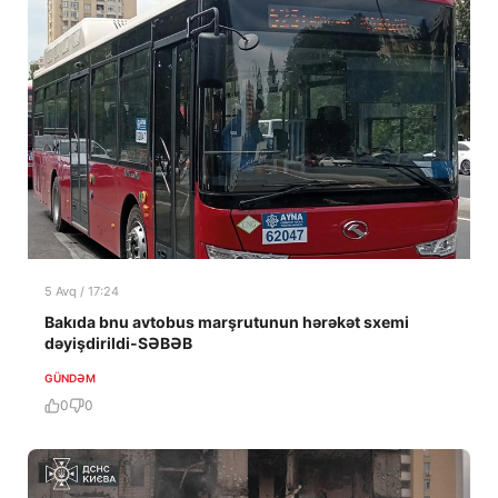
5 Avq / 17:24
Bakıda bnu avtobus marşrutunun hərəkət sxemi
dəyişdirildi-SƏBƏB
GÜNDƏM
0
0