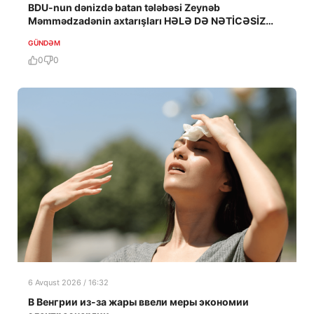
BDU-nun dənizdə batan tələbəsi Zeynəb
Məmmədzadənin axtarışları HƏLƏ DƏ NƏTİCƏSİZ
QALIB!
GÜNDƏM
0
0
6 Avqust 2026 / 16:32
В Венгрии из-за жары ввели меры экономии