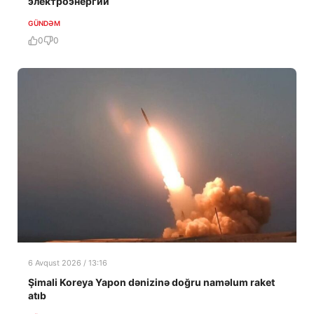
электроэнергии
GÜNDƏM
0
0
6 Avqust 2026 / 13:16
Şimali Koreya Yapon dənizinə doğru naməlum raket
atıb