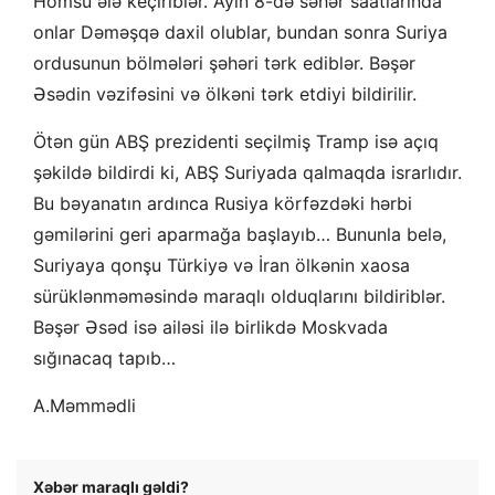
Homsu ələ keçiriblər. Ayın 8-də səhər saatlarında
onlar Dəməşqə daxil olublar, bundan sonra Suriya
ordusunun bölmələri şəhəri tərk ediblər. Bəşər
Əsədin vəzifəsini və ölkəni tərk etdiyi bildirilir.
Ötən gün ABŞ prezidenti seçilmiş Tramp isə açıq
şəkildə bildirdi ki, ABŞ Suriyada qalmaqda israrlıdır.
Bu bəyanatın ardınca Rusiya körfəzdəki hərbi
gəmilərini geri aparmağa başlayıb… Bununla belə,
Suriyaya qonşu Türkiyə və İran ölkənin xaosa
sürüklənməməsində maraqlı olduqlarını bildiriblər.
Bəşər Əsəd isə ailəsi ilə birlikdə Moskvada
sığınacaq tapıb…
A.Məmmədli
Xəbər maraqlı gəldi?