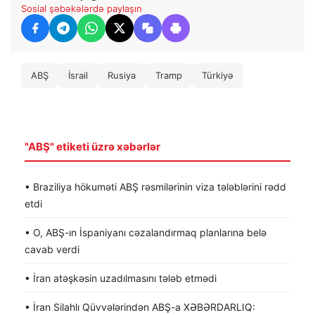
Sosial şəbəkələrdə paylaşın
ABŞ
İsrail
Rusiya
Tramp
Türkiyə
"ABŞ" etiketi üzrə xəbərlər
• Braziliya hökuməti ABŞ rəsmilərinin viza tələblərini rədd
etdi
• O, ABŞ-ın İspaniyanı cəzalandırmaq planlarına belə
cavab verdi
• İran atəşkəsin uzadılmasını tələb etmədi
• İran Silahlı Qüvvələrindən ABŞ-a XƏBƏRDARLIQ: