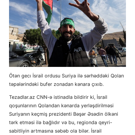
Ötən gecı İsrail ordusu Suriya ilə sərhəddəki Qolan
təpələrindəki bufer zonadan kənara çıxıb.
Tezadlar.az CNN-ə istinadla bildirir ki, İsrail
qoşunlarının Qolandan kənarda yerləşdirilməsi
Suriyanın keçmiş prezidenti Bəşər Əsədin ölkəni
tərk etməsi ilə bağlıdır və bu, regionda qeyri-
sabitliyin artmasına səbəb ola bilər. İsrail