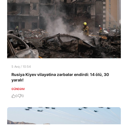
5 Avq / 10:54
Rusiya Kiyev vilayətinə zərbələr endirdi: 14 ölü, 30
yaralı!
GÜNDƏM
0
0