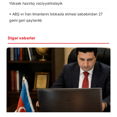
Yüksək hazırlıq vəziyyətindəyik
• ABŞ-ın İran limanlarını blokada etməsi səbəbindən 27
gəmi geri qaytarılıb
Digər xəbərlər