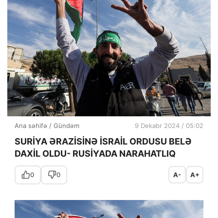
Ana səhifə
/
Gündəm
9 Dekabr 2024 / 05:02
SURİYA ƏRAZİSİNƏ İSRAİL ORDUSU BELƏ
DAXİL OLDU- RUSİYADA NARAHATLIQ
0
0
A-
A+