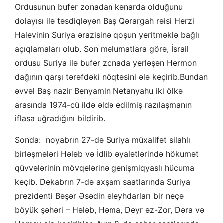
Ordusunun bufer zonadan kənarda olduğunu
dolayısı ilə təsdiqləyən Baş Qərargah rəisi Herzi
Halevinin Suriya ərazisinə qoşun yeritməklə bağlı
açıqlamaları olub. Son məlumatlara görə, İsrail
ordusu Suriya ilə bufer zonada yerləşən Hermon
dağının qarşı tərəfdəki nöqtəsini ələ keçirib.Bundan
əvvəl Baş nazir Benyamin Netanyahu iki ölkə
arasında 1974-cü ildə əldə edilmiş razılaşmanın
iflasa uğradığını bildirib.
Sonda: noyabrın 27-də Suriya müxalifət silahlı
birləşmələri Hələb və İdlib əyalətlərində hökumət
qüvvələrinin mövqelərinə genişmiqyaslı hücuma
keçib. Dekabrın 7-də axşam saatlarında Suriya
prezidenti Bəşər Əsədin əleyhdarları bir neçə
böyük şəhəri – Hələb, Həma, Deyr əz-Zor, Dəra və