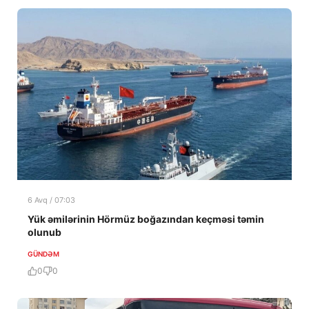
6 Avq / 07:03
Yük əmilərinin Hörmüz boğazından keçməsi təmin
olunub
GÜNDƏM
0
0