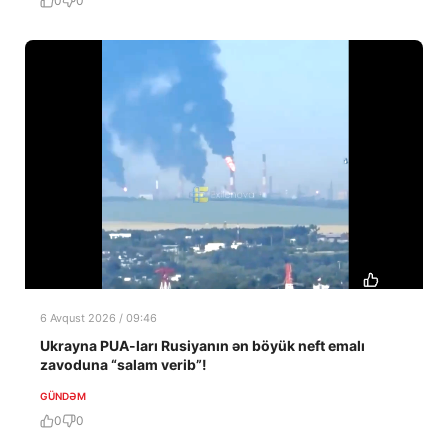
0
0
6 Avqust 2026 / 09:46
Ukrayna PUA-ları Rusiyanın ən böyük neft emalı
zavoduna “salam verib”!
GÜNDƏM
0
0