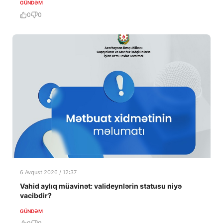
GÜNDƏM
0
0
6 Avqust 2026 / 12:37
Vahid aylıq müavinət: valideynlərin statusu niyə
vacibdir?
GÜNDƏM