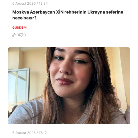
6 Avqust 2026 / 18:34
Moskva Azərbaycan XİN rəhbərinin Ukrayna səfərinə
necə baxır?
GÜNDƏM
0
0
6 Avqust 2026 / 17:12