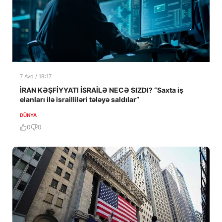
7 Avq / 18:17
İRAN KƏŞFİYYATI İSRAİLƏ NECƏ SIZDI? “Saxta iş
elanları ilə israilliləri tələyə saldılar”
DÜNYA
0
0