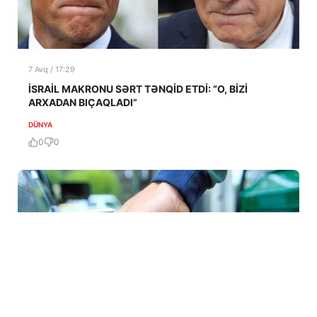
7 Avq / 17:29
İSRAİL MAKRONU SƏRT TƏNQİD ETDİ: “O, BİZİ
ARXADAN BIÇAQLADI”
DÜNYA
0
0