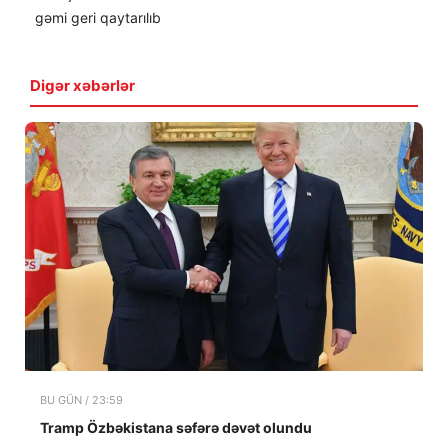
gəmi geri qaytarılıb
Digər xəbərlər
BU GÜN / 23:59
Tramp Özbəkistana səfərə dəvət olundu