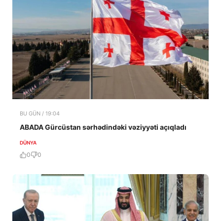
BU GÜN / 19:04
ABADA Gürcüstan sərhədindəki vəziyyəti açıqladı
DÜNYA
0
0