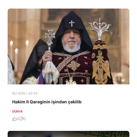
BU GÜN / 20:34
Hakim II Qareginin işindən çəkilib
DÜNYA
0
0