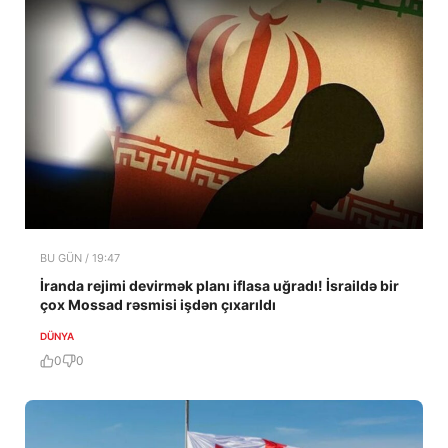
BU GÜN / 19:47
İranda rejimi devirmək planı iflasa uğradı! İsraildə bir
çox Mossad rəsmisi işdən çıxarıldı
DÜNYA
0
0