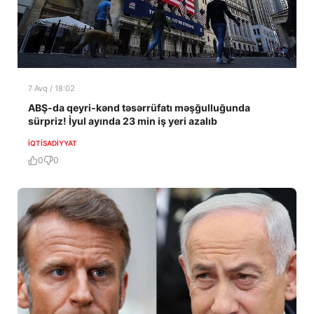
7 Avq / 18:02
ABŞ-da qeyri-kənd təsərrüfatı məşğulluğunda
sürpriz! İyul ayında 23 min iş yeri azalıb
İQTISADIYYAT
0
0