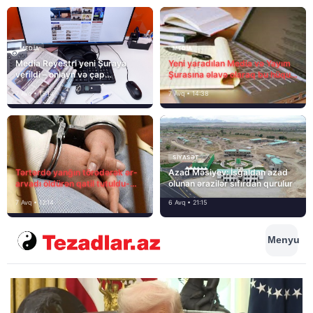
MEDİA
MEDİA
Media Reyestri yeni Şuraya
Yeni yaradılan Media və Yayım
verildi – onlayn və çap
Şurasına əlavə olaraq bu hüquq
mediasını nə gözləyir?
və vəzifələr də verilib
7 Avq • 15:14
7 Avq • 14:38
SIYASƏT
Tərtərdə yanğın törədərək ər-
Azad Məsiyev: İşğaldan azad
arvadı öldürən qatil tutuldu-
olunan ərazilər sıfırdan qurulur
SON DƏQİQƏ
7 Avq • 12:14
6 Avq • 21:15
Menyu