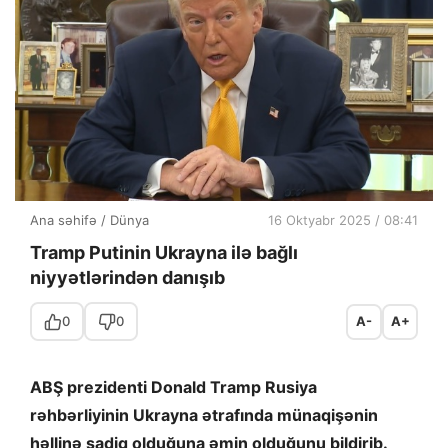
Ana səhifə
/
Dünya
16 Oktyabr 2025 / 08:41
Tramp Putinin Ukrayna ilə bağlı
niyyətlərindən danışıb
0
0
A-
A+
ABŞ prezidenti Donald Tramp Rusiya
rəhbərliyinin Ukrayna ətrafında münaqişənin
həllinə sadiq olduğuna əmin olduğunu bildirib.