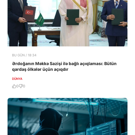
BU GÜN / 18:34
Ərdoğanın Məkkə Sazişi ilə bağlı açıqlaması: Bütün
qardaş ölkələr üçün açıqdır
DÜNYA
0
0