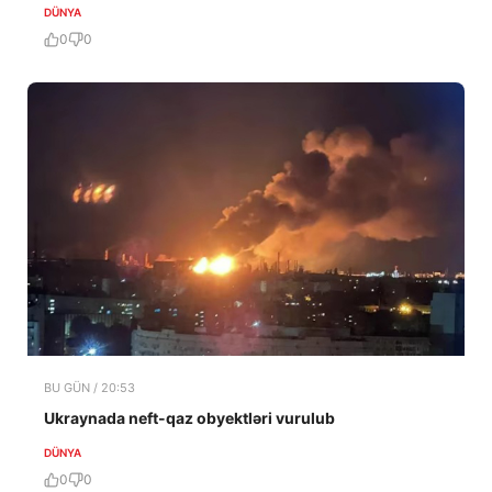
DÜNYA
0
0
BU GÜN / 20:53
Ukraynada neft-qaz obyektləri vurulub
DÜNYA
0
0