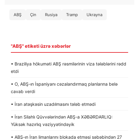
ABŞ
Çin
Rusiya
Tramp
Ukrayna
"ABŞ" etiketi üzrə xəbərlər
• Braziliya hökuməti ABŞ rəsmilərinin viza tələblərini rədd
etdi
• O, ABŞ-ın İspaniyanı cəzalandırmaq planlarına belə
cavab verdi
• İran atəşkəsin uzadılmasını tələb etmədi
• İran Silahlı Qüvvələrindən ABŞ-a XƏBƏRDARLIQ:
Yüksək hazırlıq vəziyyətindəyik
• ABŞ-ın İran limanlarını blokada etməsi səbəbindən 27