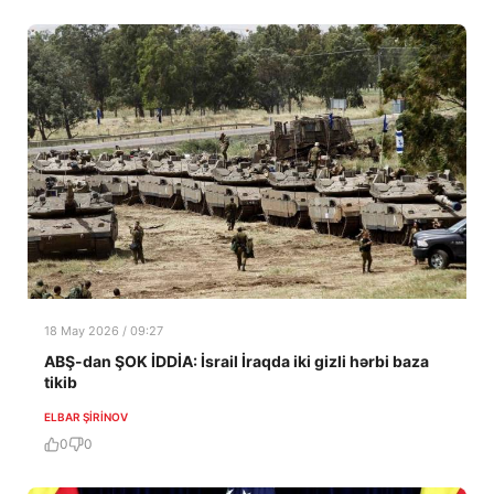
18 May 2026 / 09:27
ABŞ-dan ŞOK İDDİA: İsrail İraqda iki gizli hərbi baza
tikib
ELBAR ŞIRINOV
0
0