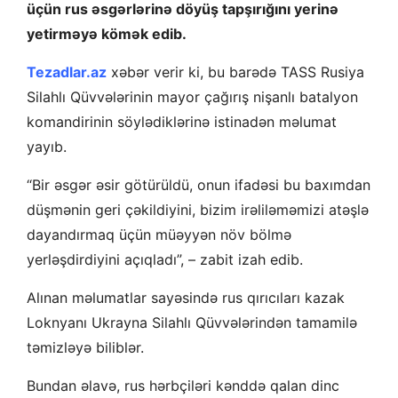
üçün rus əsgərlərinə döyüş tapşırığını yerinə
yetirməyə kömək edib.
T
ezadlar.az
xəbər verir ki, bu barədə TASS Rusiya
Silahlı Qüvvələrinin mayor çağırış nişanlı batalyon
komandirinin söylədiklərinə istinadən məlumat
yayıb.
“Bir əsgər əsir götürüldü, onun ifadəsi bu baxımdan
düşmənin geri çəkildiyini, bizim irəliləməmizi atəşlə
dayandırmaq üçün müəyyən növ bölmə
yerləşdirdiyini açıqladı”, – zabit izah edib.
Alınan məlumatlar sayəsində rus qırıcıları kazak
Loknyanı Ukrayna Silahlı Qüvvələrindən tamamilə
təmizləyə biliblər.
Bundan əlavə, rus hərbçiləri kənddə qalan dinc