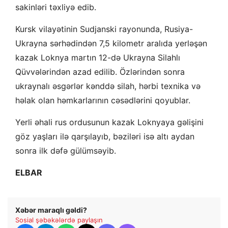
sakinləri təxliyə edib.
Kursk vilayətinin Sudjanski rayonunda, Rusiya-
Ukrayna sərhədindən 7,5 kilometr aralıda yerləşən
kazak Loknya martın 12-də Ukrayna Silahlı
Qüvvələrindən azad edilib. Özlərindən sonra
ukraynalı əsgərlər kənddə silah, hərbi texnika və
həlak olan həmkarlarının cəsədlərini qoyublar.
Yerli əhali rus ordusunun kazak Loknyaya gəlişini
göz yaşları ilə qarşılayıb, bəziləri isə altı aydan
sonra ilk dəfə gülümsəyib.
ELBAR
Xəbər maraqlı gəldi?
Sosial şəbəkələrdə paylaşın