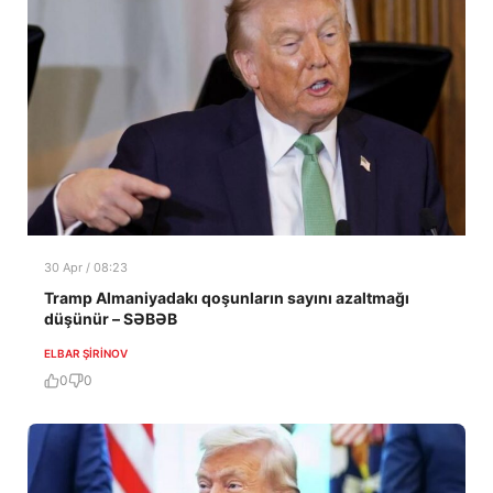
30 Apr / 08:23
Tramp Almaniyadakı qoşunların sayını azaltmağı
düşünür – SƏBƏB
ELBAR ŞIRINOV
0
0