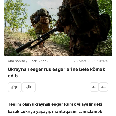
Ana səhifə
/
Elbar Şirinov
26 Mart 2025 / 08:39
Ukraynalı əsgər rus əsgərlərinə belə kömək
edib
0
0
A-
A+
Təslim olan ukraynalı əsgər Kursk vilayətindəki
kazak Loknya yaşayış məntəqəsini təmizləmək