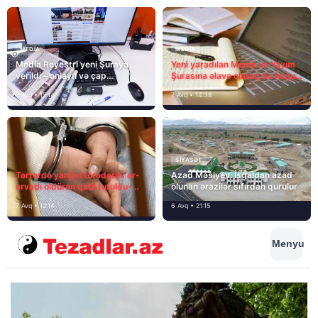
MEDİA
MEDİA
Media Reyestri yeni Şuraya
Yeni yaradılan Media və Yayım
verildi – onlayn və çap
Şurasına əlavə olaraq bu hüquq
mediasını nə gözləyir?
və vəzifələr də verilib
7 Avq • 15:14
7 Avq • 14:38
SIYASƏT
Tərtərdə yanğın törədərək ər-
Azad Məsiyev: İşğaldan azad
arvadı öldürən qatil tutuldu-
olunan ərazilər sıfırdan qurulur
SON DƏQİQƏ
7 Avq • 12:14
6 Avq • 21:15
Menyu