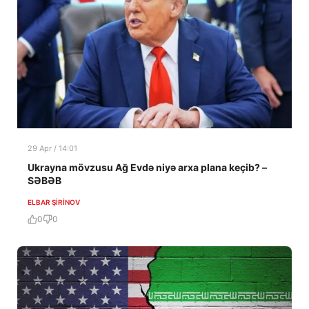
29 Apr / 14:01
Ukrayna mövzusu Ağ Evdə niyə arxa plana keçib? –
SƏBƏB
ELBAR ŞIRINOV
0
0