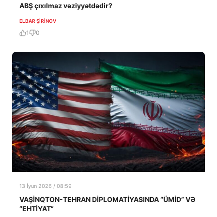
ABŞ çıxılmaz vəziyyətdədir?
ELBAR ŞIRINOV
1
0
13 İyun 2026 / 08:59
VAŞİNQTON-TEHRAN DİPLOMATİYASINDA “ÜMİD” VƏ
“EHTİYAT”