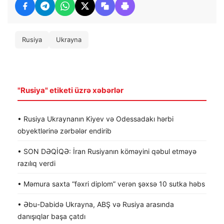
Rusiya
Ukrayna
"Rusiya" etiketi üzrə xəbərlər
• Rusiya Ukraynanın Kiyev və Odessadakı hərbi
obyektlərinə zərbələr endirib
• SON DƏQİQƏ: İran Rusiyanın köməyini qəbul etməyə
razılıq verdi
• Məmura saxta “fəxri diplom” verən şəxsə 10 sutka həbs
• Əbu-Dabidə Ukrayna, ABŞ və Rusiya arasında
danışıqlar başa çatdı