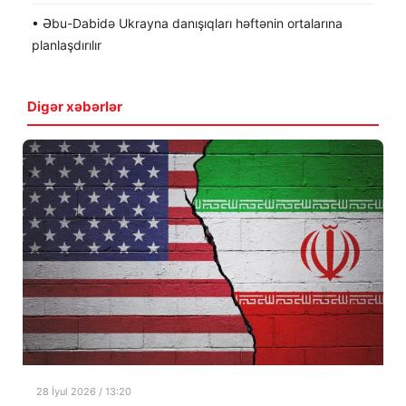
• Əbu-Dabidə Ukrayna danışıqları həftənin ortalarına
planlaşdırılır
Digər xəbərlər
28 İyul 2026 / 13:20