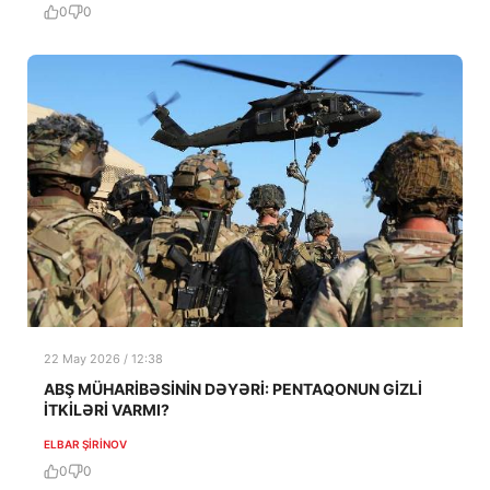
0
0
22 May 2026 / 12:38
ABŞ MÜHARİBƏSİNİN DƏYƏRİ: PENTAQONUN GİZLİ
İTKİLƏRİ VARMI?
ELBAR ŞIRINOV
0
0