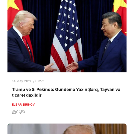
14 May 2026 / 07:52
Tramp və Si Pekində: Gündəmə Yaxın Şərq, Tayvan və
ticarət daxildir
ELBAR ŞIRINOV
0
0