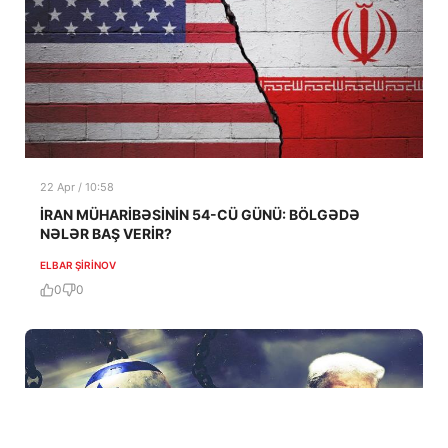
22 Apr / 10:58
İRAN MÜHARİBƏSİNİN 54-CÜ GÜNÜ: BÖLGƏDƏ
NƏLƏR BAŞ VERİR?
ELBAR ŞIRINOV
0
0