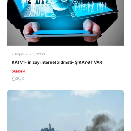
7 Avqust 2026 / 12:53
KATV1- in zay internet xidməti- ŞİKAYƏT VAR
GÜNDƏM
0
0