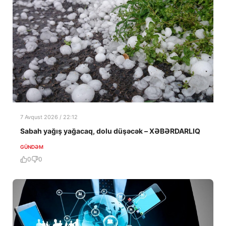
7 Avqust 2026 / 22:12
Sabah yağış yağacaq, dolu düşəcək – XƏBƏRDARLIQ
GÜNDƏM
0
0