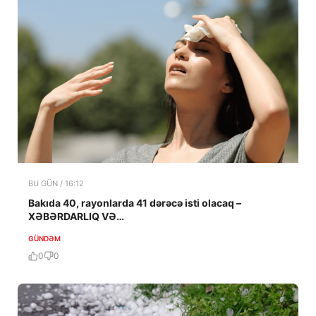
BU GÜN / 16:12
Bakıda 40, rayonlarda 41 dərəcə isti olacaq –
XƏBƏRDARLIQ VƏ…
GÜNDƏM
0
0