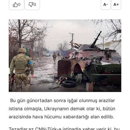
0
0
A-
A+
Bu gün günortadan sonra işğal olunmuş ərazilər
istisna olmaqla, Ukraynanın demək olar ki, bütün
ərazisində hava hücumu xəbərdarlığı elan edilib.
Tezadlar.az CNN-Türk-ə istinadla xəbər verir ki, bu