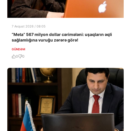
7 Avqust 2026 / 08:05
“Meta” 567 milyon dollar cərimələni: uşaqların əqli
sağlamlığına vuruğu zərərə görə!
GÜNDƏM
0
0