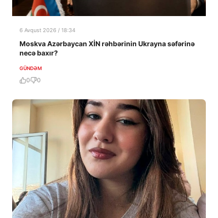
6 Avqust 2026 / 18:34
Moskva Azərbaycan XİN rəhbərinin Ukrayna səfərinə
necə baxır?
GÜNDƏM
0
0