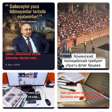
MEDİA
İQBAL AĞAZADƏ YAZIR-
Erməni polisi stadionda
Səfəvilər dövləti milli
separatçı “Artsax”ın bayrağını
dövlətdirmi?
müsadirə etdi və…
8 Avq • 08:51
8 Avq • 08:39
MEDİA
MEDİA
Media Reyestri yeni Şuraya
Yeni yaradılan Media və Yayım
verildi – onlayn və çap
Şurasına əlavə olaraq bu hüquq
mediasını nə gözləyir?
və vəzifələr də verilib
7 Avq • 15:14
7 Avq • 14:38