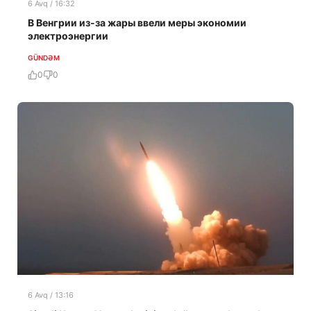
6 Avq / 16:32
В Венгрии из-за жары ввели меры экономии
электроэнергии
GÜNDƏM
0
0
6 Avq / 13:16