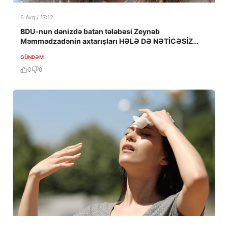
6 Avq / 17:12
BDU-nun dənizdə batan tələbəsi Zeynəb
Məmmədzadənin axtarışları HƏLƏ DƏ NƏTİCƏSİZ
QALIB!
GÜNDƏM
0
0