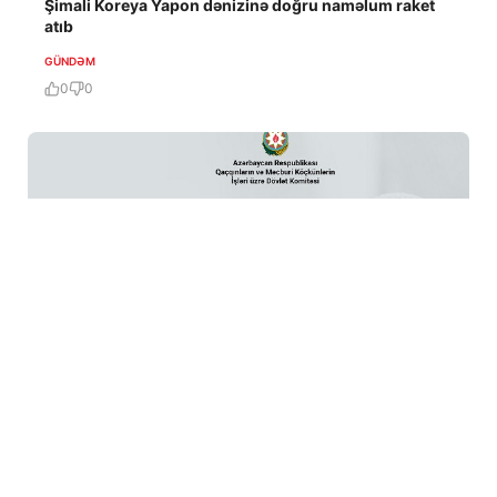
Şimali Koreya Yapon dənizinə doğru naməlum raket
atıb
GÜNDƏM
0
0
6 Avq / 12:37
Vahid aylıq müavinət: valideynlərin statusu niyə
vacibdir?