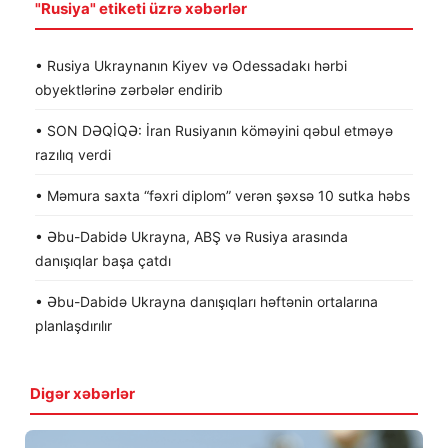
"Rusiya" etiketi üzrə xəbərlər
• Rusiya Ukraynanın Kiyev və Odessadakı hərbi
obyektlərinə zərbələr endirib
• SON DƏQİQƏ: İran Rusiyanın köməyini qəbul etməyə
razılıq verdi
• Məmura saxta “fəxri diplom” verən şəxsə 10 sutka həbs
• Əbu-Dabidə Ukrayna, ABŞ və Rusiya arasında
danışıqlar başa çatdı
• Əbu-Dabidə Ukrayna danışıqları həftənin ortalarına
planlaşdırılır
Digər xəbərlər