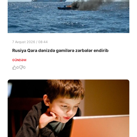
7 Avqust 2026 / 08:44
Rusiya Qara dənizdə gəmilərə zərbələr endirib
GÜNDƏM
0
0