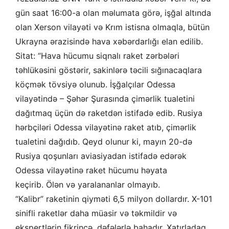
gün saat 16:00-a olan məlumata görə, işğal altında
olan Xerson vilayəti və Krım istisna olmaqla, bütün
Ukrayna ərazisində hava xəbərdarlığı elan edilib.
Sitat: “Hava hücumu siqnalı raket zərbələri
təhlükəsini göstərir, sakinlərə təcili sığınacaqlara
köçmək tövsiyə olunub. İşğalçılar Odessa
vilayətində – Şəhər Şurasında çimərlik tualetini
dağıtmaq üçün də raketdən istifadə edib. Rusiya
hərbçiləri Odessa vilayətinə raket atıb, çimərlik
tualetini dağıdıb. Qeyd olunur ki, mayın 20-də
Rusiya qoşunları aviasiyadan istifadə edərək
Odessa vilayətinə raket hücumu həyata
keçirib. Ölən və yaralananlar olmayıb.
“Kalibr” raketinin qiyməti 6,5 milyon dollardır. X-101
sinifli raketlər daha müasir və təkmildir və
ekspertlərin fikrincə, dəfələrlə bahadır. Xatırladaq