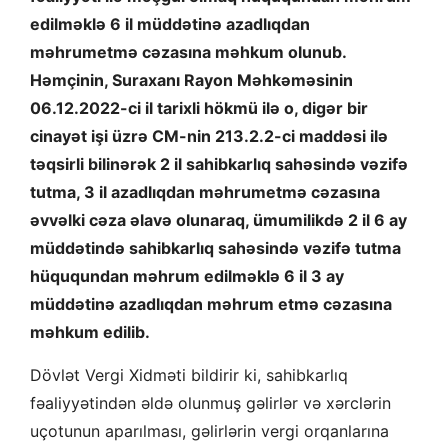
edilməklə 6 il müddətinə azadlıqdan
məhrumetmə cəzasına məhkum olunub.
Həmçinin, Suraxanı Rayon Məhkəməsinin
06.12.2022-ci il tarixli hökmü ilə o, digər bir
cinayət işi üzrə CM-nin 213.2.2-ci maddəsi ilə
təqsirli bilinərək 2 il sahibkarlıq sahəsində vəzifə
tutma, 3 il azadlıqdan məhrumetmə cəzasına
əvvəlki cəza əlavə olunaraq, ümumilikdə 2 il 6 ay
müddətində sahibkarlıq sahəsində vəzifə tutma
hüququndan məhrum edilməklə 6 il 3 ay
müddətinə azadlıqdan məhrum etmə cəzasına
məhkum edilib.
Dövlət Vergi Xidməti bildirir ki, sahibkarlıq
fəaliyyətindən əldə olunmuş gəlirlər və xərclərin
uçotunun aparılması, gəlirlərin vergi orqanlarına