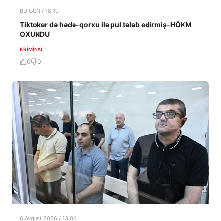
BU GÜN / 18:10
Tiktoker də hədə-qorxu ilə pul tələb edirmiş-HÖKM
OXUNDU
KRIMINAL
0
0
6 Avqust 2026 / 13:04