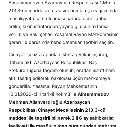
Alməmmədovun Azərbaycan Respublikası CM-nin
213.3-cü maddəsi ilə təqsirləndirilən şəxs qismində
məsuliyyətə cəlb olunması barədə qərar qəbul
edilib, lakin istintaqdan yayındığı üçün axtarışa
verilib və Bakı şəhəri Yasamal Rayon Məhkəməsinin
qərarı ilə barəsində həbs qətimkan tədbiri seçilib.
Cinayət işi üzrə aparılan istintaq yekunlaşaraq,
ittiham aktı Azərbaycan Respublikası Baş
Prokurorluğuna təqdim olunub, oradan isə ittiham
aktı təsdiq edilərək baxılması üçün məhkəməyə
göndərilib. Yasamal Rayon Məhkəməsinin
10.01.2022-ci il tarixli hökmü ilə
Alməmmədov
Mehman Allahverdi oğlu Azərbaycan
Respublikası Cinayət Məcəlləsinin 213.3-cü
maddəsi ilə təqsirli bilinərək 2 il 6 ay sahibkarlıq
fəaliyyəti ilə məşğul olmaq hüququndan məhrum