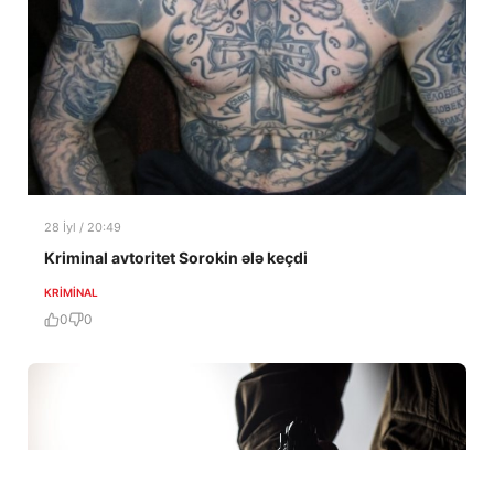
28 İyl / 20:49
Kriminal avtoritet Sorokin ələ keçdi
KRIMINAL
0
0