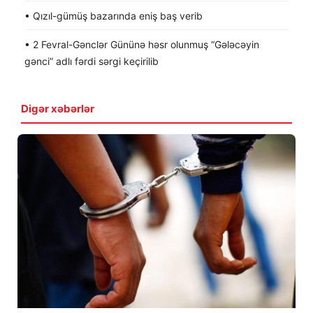
• Qızıl-gümüş bazarında eniş baş verib
• 2 Fevral-Gənclər Gününə həsr olunmuş “Gələcəyin
gənci” adlı fərdi sərgi keçirilib
Digər xəbərlər