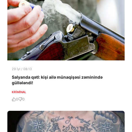
29 İyl / 08:13
Salyanda qətl: kişi ailə münaqişəsi zəminində
güllələndi!
KRIMINAL
0
0