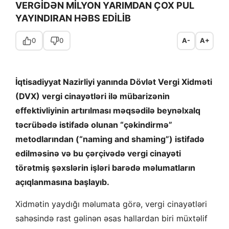
VERGİDƏN MİLYON YARIMDAN ÇOX PUL
YAYINDIRAN HƏBS EDİLİB
0
0
A-
A+
İqtisadiyyat Nazirliyi yanında Dövlət Vergi Xidməti
(DVX) vergi cinayətləri ilə mübarizənin
effektivliyinin artırılması məqsədilə beynəlxalq
təcrübədə istifadə olunan “çəkindirmə”
metodlarından (“naming and shaming”) istifadə
edilməsinə və bu çərçivədə vergi cinayəti
törətmiş şəxslərin işləri barədə məlumatların
açıqlanmasına başlayıb.
Xidmətin yaydığı məlumata görə, vergi cinayətləri
sahəsində rast gəlinən əsas hallardan biri müxtəlif