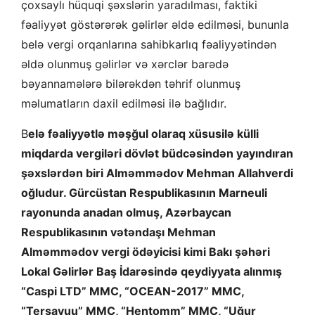
çoxsaylı hüquqi şəxslərin yaradılması, faktiki
fəaliyyət göstərərək gəlirlər əldə edilməsi, bununla
belə vergi orqanlarına sahibkarlıq fəaliyyətindən
əldə olunmuş gəlirlər və xərclər barədə
bəyannamələrə bilərəkdən təhrif olunmuş
məlumatların daxil edilməsi ilə bağlıdır.
B
elə fəaliyyətlə məşğul olaraq xüsusilə külli
miqdarda vergiləri dövlət büdcəsindən yayındıran
şəxslərdən biri Alməmmədov Mehman Allahverdi
oğludur. Gürcüstan Respublikasının Marneuli
rayonunda anadan olmuş, Azərbaycan
Respublikasının vətəndaşı Mehman
Alməmmədov vergi ödəyicisi kimi Bakı şəhəri
Lokal Gəlirlər Baş İdarəsində qeydiyyata alınmış
“Caspi LTD” MMC, “OCEAN-2017” MMC,
“Tersavuu” MMC, “Hentomm” MMC, “Uğur