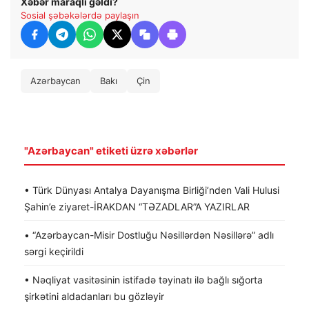
Xəbər maraqlı gəldi?
Sosial şəbəkələrdə paylaşın
Azərbaycan
Bakı
Çin
"Azərbaycan" etiketi üzrə xəbərlər
• Türk Dünyası Antalya Dayanışma Birliği’nden Vali Hulusi
Şahin’e ziyaret-İRAKDAN “TƏZADLAR”A YAZIRLAR
• “Azərbaycan-Misir Dostluğu Nəsillərdən Nəsillərə” adlı
sərgi keçirildi
• Nəqliyat vasitəsinin istifadə təyinatı ilə bağlı sığorta
şirkətini aldadanları bu gözləyir