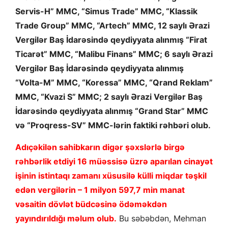
Servis-H” MMC, “Simus Trade” MMC, “Klassik
Trade Group” MMC, “Artech” MMC, 12 saylı Ərazi
Vergilər Baş İdarəsində qeydiyyata alınmış “Firat
Ticarət” MMC, “Malibu Finans” MMC; 6 saylı Ərazi
Vergilər Baş İdarəsində qeydiyyata alınmış
“Volta-M” MMC, “Koressa” MMC, “Qrand Reklam”
MMC, “Kvazi S” MMC; 2 saylı Ərazi Vergilər Baş
İdarəsində qeydiyyata alınmış “Grand Star” MMC
və “Proqress-SV” MMC-lərin faktiki rəhbəri olub.
Adıçəkilən sahibkarın digər şəxslərlə birgə
rəhbərlik etdiyi 16 müəssisə üzrə aparılan cinayət
işinin istintaqı zamanı xüsusilə külli miqdar təşkil
edən vergilərin – 1 milyon 597,7 min manat
vəsaitin dövlət büdcəsinə ödəməkdən
yayındırıldığı məlum olub.
Bu səbəbdən, Mehman