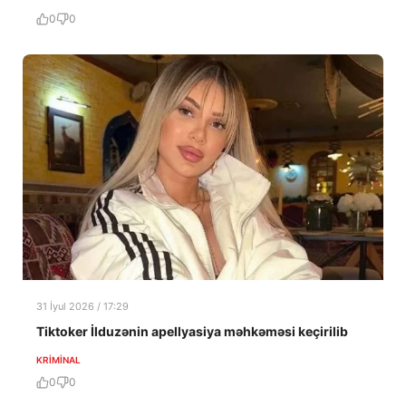
0
0
31 İyul 2026 / 17:29
Tiktoker İlduzənin apellyasiya məhkəməsi keçirilib
KRIMINAL
0
0