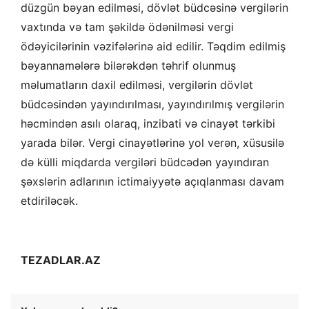
düzgün bəyan edilməsi, dövlət büdcəsinə vergilərin
vaxtında və tam şəkildə ödənilməsi vergi
ödəyicilərinin vəzifələrinə aid edilir. Təqdim edilmiş
bəyannamələrə bilərəkdən təhrif olunmuş
məlumatların daxil edilməsi, vergilərin dövlət
büdcəsindən yayındırılması, yayındırılmış vergilərin
həcmindən asılı olaraq, inzibati və cinayət tərkibi
yarada bilər. Vergi cinayətlərinə yol verən, xüsusilə
də külli miqdarda vergiləri büdcədən yayındıran
şəxslərin adlarının ictimaiyyətə açıqlanması davam
etdiriləcək.
TEZADLAR.AZ