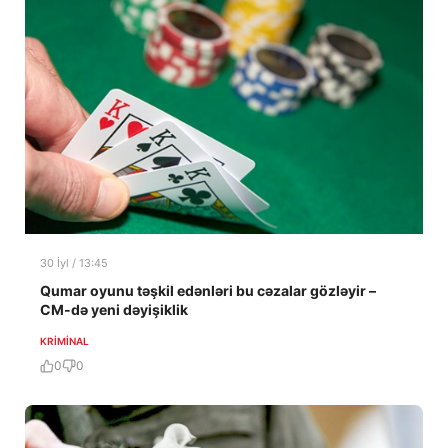
30 İyl / 13:45
Qumar oyunu təşkil edənləri bu cəzalar gözləyir –
CM-də yeni dəyişiklik
KRIMINAL
0
0