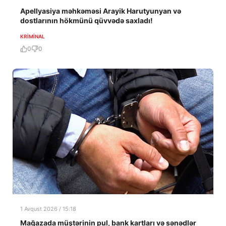
Apellyasiya məhkəməsi Arayik Harutyunyan və
dostlarının hökmünü qüvvədə saxladı!
KRIMINAL
0
0
1 Avqust 2026 / 15:18
Mağazada müştərinin pul, bank kartları və sənədlər