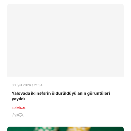
30 İyul 2026 / 21:54
Yalovada iki nəfərin öldürüldüyü anın görüntüləri
yayıldı
KRIMINAL
0
0