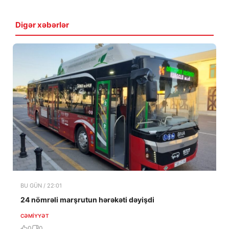
Digər xəbərlər
BU GÜN / 22:01
24 nömrəli marşrutun hərəkəti dəyişdi
CƏMIYYƏT
0
0