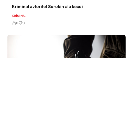
Kriminal avtoritet Sorokin ələ keçdi
KRIMINAL
0
0
28 İyl / 12:55
Məhkumun tapançası tapıldı: hardan və kimdən, necə
alıb?