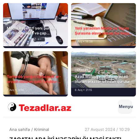
MEDİA
MEDİA
Media Reyestri yeni Şuraya
Yeni yaradılan Media və Yayım
verildi – onlayn və çap
Şurasına əlavə olaraq bu hüquq
mediasını nə gözləyir?
və vəzifələr də verilib
7 Avq • 15:14
7 Avq • 14:38
SIYASƏT
Tərtərdə yanğın törədərək ər-
Azad Məsiyev: İşğaldan azad
arvadı öldürən qatil tutuldu-
olunan ərazilər sıfırdan qurulur
SON DƏQİQƏ
7 Avq • 12:14
6 Avq • 21:15
Menyu
Ana səhifə
/
Kriminal
27 Avqust 2024 / 10:29