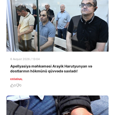
6 Avqust 2026 / 13:04
Apellyasiya məhkəməsi Arayik Harutyunyan və
dostlarının hökmünü qüvvədə saxladı!
KRIMINAL
0
0