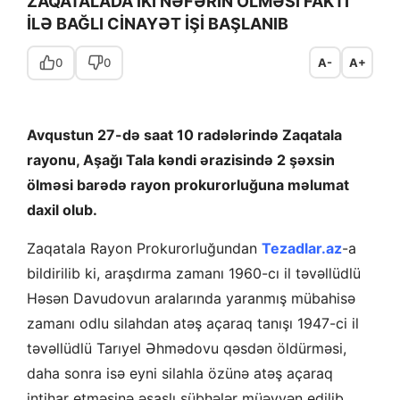
ZAQATALADA İKİ NƏFƏRİN ÖLMƏSİ FAKTI
İLƏ BAĞLI CİNAYƏT İŞİ BAŞLANIB
0
0
A-
A+
Avqustun 27-də saat 10 radələrində Zaqatala
rayonu, Aşağı Tala kəndi ərazisində 2 şəxsin
ölməsi barədə rayon prokurorluğuna məlumat
daxil olub.
Zaqatala Rayon Prokurorluğundan
Tezadlar.az
-a
bildirilib ki, araşdırma zamanı 1960-cı il təvəllüdlü
Həsən Davudovun aralarında yaranmış mübahisə
zamanı odlu silahdan atəş açaraq tanışı 1947-ci il
təvəllüdlü Tarıyel Əhmədovu qəsdən öldürməsi,
daha sonra isə eyni silahla özünə atəş açaraq
intihar etməsinə əsaslı şübhələr müəyyən edilib.