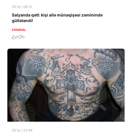
29 İyl / 08:13
Salyanda qətl: kişi ailə münaqişəsi zəminində
güllələndi!
KRIMINAL
0
0
28 İyl / 20:49