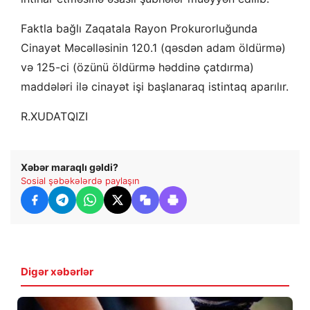
Faktla bağlı Zaqatala Rayon Prokurorluğunda
Cinayət Məcəlləsinin 120.1 (qəsdən adam öldürmə)
və 125-ci (özünü öldürmə həddinə çatdırma)
maddələri ilə cinayət işi başlanaraq istintaq aparılır.
R.XUDATQIZI
Xəbər maraqlı gəldi?
Sosial şəbəkələrdə paylaşın
Digər xəbərlər