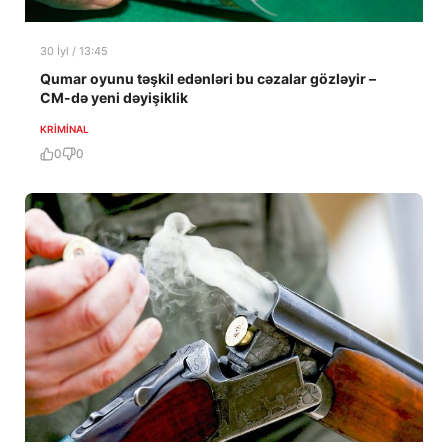
30 İyl / 13:45
Qumar oyunu təşkil edənləri bu cəzalar gözləyir –
CM-də yeni dəyişiklik
KRIMINAL
0
0