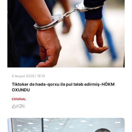
6 Avqust 2026 / 18:10
Tiktoker də hədə-qorxu ilə pul tələb edirmiş-HÖKM
OXUNDU
KRIMINAL
0
0