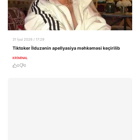
31 İyul 2026 / 17:29
Tiktoker İlduzənin apellyasiya məhkəməsi keçirilib
KRIMINAL
0
0