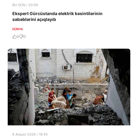
BU GÜN / 20:09
Ekspert Gürcüstanda elektrik kəsintilərinin
səbəblərini açıqlayıb
DÜNYA
0
0
6 Avqust 2026 / 19:45