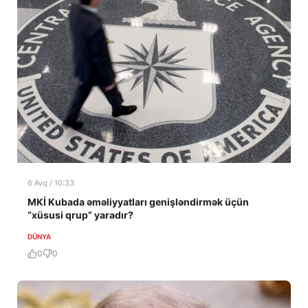
6 Avq / 10:33
MKİ Kubada əməliyyatları genişləndirmək üçün
“xüsusi qrup” yaradır?
DÜNYA
0
0