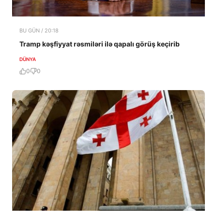
BU GÜN / 20:18
Tramp kəşfiyyat rəsmiləri ilə qapalı görüş keçirib
DÜNYA
0
0