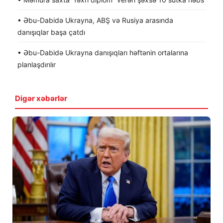
• Əbu-Dabidə Ukrayna, ABŞ və Rusiya arasında
danışıqlar başa çatdı
• Əbu-Dabidə Ukrayna danışıqları həftənin ortalarına
planlaşdırılır
Digər xəbərlər