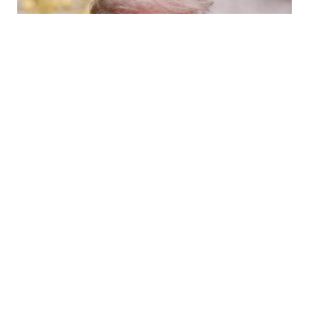
6 Avq / 10:09
Tramp ABŞ-da sursat çatışmazlığı haqqında
məlumatları təkzib etdi
DÜNYA
0
0