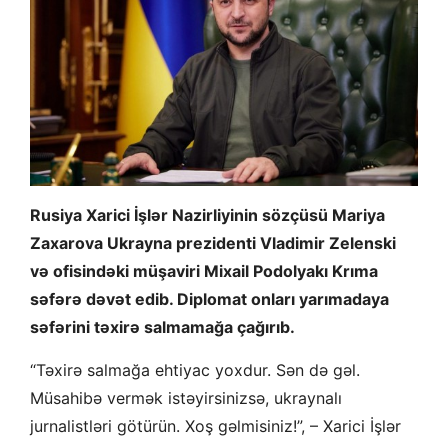
Rusiya Xarici İşlər Nazirliyinin sözçüsü Mariya
Zaxarova Ukrayna prezidenti Vladimir Zelenski
və ofisindəki müşaviri Mixail Podolyakı Krıma
səfərə dəvət edib. Diplomat onları yarımadaya
səfərini təxirə salmamağa çağırıb.
“Təxirə salmağa ehtiyac yoxdur. Sən də gəl.
Müsahibə vermək istəyirsinizsə, ukraynalı
jurnalistləri götürün. Xoş gəlmisiniz!”, – Xarici İşlər