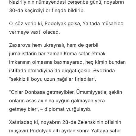
Nazirliyinin nümayəndəsi çərşənbə günü, noyabrın
30-da keçirdiyi brifinqdə bildirib.
O, söz verib ki, Podolyak gəlsə, Yaltada müsahibə
verməyə vaxtı olacaq.
Zaxarova həm ukraynalı, həm də qərbli
jurnalistlərin hər zaman Krıma səfər etmək
imkanının olmasına baxmayaraq, heç kimin bundan
istifadə etmədiyinə də diqqət çəkib. Əvəzində
“səkkiz il boyu uzun nağıllar fırladılar”.
“Onlar Donbasa getməyiblər. Ümumiyyətlə, şəklin
onların əsas axınına uyğun gəlməyən yerə
getməyiblər”, – diplomat vurğulayıb.
Xatırladaq ki, noyabrın 28-də Zelenskinin ofisinin
müşaviri Podolyak altı aydan sonra Yaltaya səfər