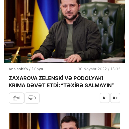
Ana səhifə
/
Dünya
30 Noyabr 2022 / 13:32
ZAXAROVA ZELENSKİ VƏ PODOLYAKI
KRIMA DƏVƏT ETDİ: “TƏXİRƏ SALMAYIN”
0
0
A-
A+