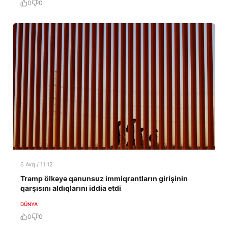
0
0
6 Avq / 11:12
Tramp ölkəyə qanunsuz immiqrantların girişinin
qarşısını aldıqlarını iddia etdi
DÜNYA
0
0