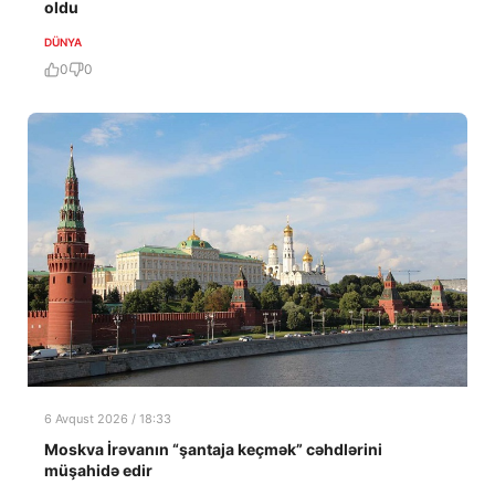
oldu
DÜNYA
0
0
6 Avqust 2026 / 18:33
Moskva İrəvanın “şantaja keçmək” cəhdlərini
müşahidə edir