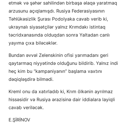
etmək və şəhər sahilindən birbaşa əlaqə yaratmaq
arzusunu açıqlamışdı. Rusiya Federasiyasının
Təhlükəsizlik Şurası Podolyaka cavab verib ki,
ukraynalı siyasətçilər yalnız Krımdakı istintaq
təcridxanasında olduqdan sonra Yaltadan canlı
yayıma çıxa biləcəklər.
Bundan əvvəl Zelenskinin ofisi yarımadanı geri
qaytarmaq niyyətində olduğunu bildirib. Yalnız indi
heç kim bu “kampaniyanın” başlama vaxtını
dəqiqləşdirə bilmədi.
Kreml onu da xatırladıb ki, Krım ölkənin ayrılmaz
hissəsidir və Rusiya ərazisinə dair iddialara layiqli
cavab veriləcək.
E.ŞİRİNOV