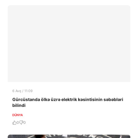
6 Avq / 11:09
Gürcüstanda ölkə üzrə elektrik kəsintisinin səbəbləri
bilindi
DÜNYA
0
0