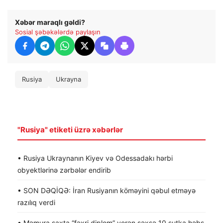
Xəbər maraqlı gəldi?
Sosial şəbəkələrdə paylaşın
Rusiya
Ukrayna
"Rusiya" etiketi üzrə xəbərlər
• Rusiya Ukraynanın Kiyev və Odessadakı hərbi
obyektlərinə zərbələr endirib
• SON DƏQİQƏ: İran Rusiyanın köməyini qəbul etməyə
razılıq verdi
• Məmura saxta “fəxri diplom” verən şəxsə 10 sutka həbs