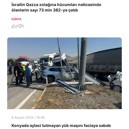
İsrailin Qəzza zolağına hücumları nəticəsində
ölənlərin sayı 73 min 382-yə çatıb
DÜNYA
0
0
6 Avqust 2026 / 18:48
Konyada əyləci tutmayan yük maşını faciəyə səbəb