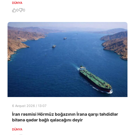
DÜNYA
0
0
6 Avqust 2026 / 13:07
İran rəsmisi Hörmüz boğazının İrana qarşı təhdidlər
bitənə qədər bağlı qalacağını deyir
DÜNYA