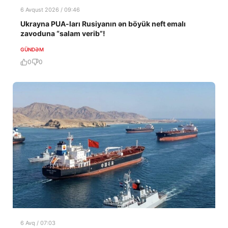
6 Avqust 2026 / 09:46
Ukrayna PUA-ları Rusiyanın ən böyük neft emalı
zavoduna “salam verib”!
GÜNDƏM
0
0
6 Avq / 07:03