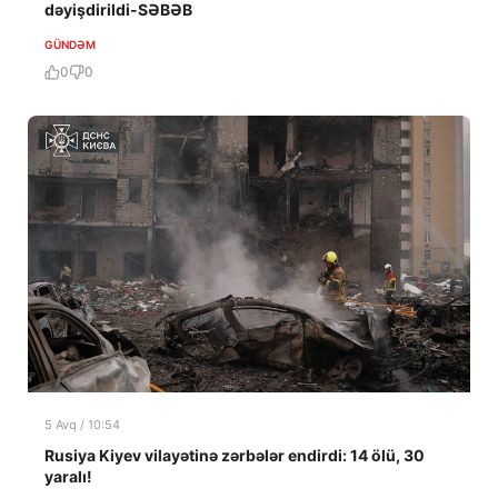
dəyişdirildi-SƏBƏB
GÜNDƏM
0
0
5 Avq / 10:54
Rusiya Kiyev vilayətinə zərbələr endirdi: 14 ölü, 30
yaralı!