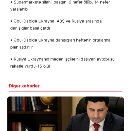
• Supermarketə silahlı basqın: 6 nəfər ölüb, 14 nəfər
yaralanıb
• Əbu-Dabidə Ukrayna, ABŞ və Rusiya arasında
danışıqlar başa çatdı
• Əbu-Dabidə Ukrayna danışıqları həftənin ortalarına
planlaşdırılır
• Rusiya Ukraynanın mədən işçilərini daşıyan avtobusu
raketlə vurdu-15 ölü!
Digər xəbərlər