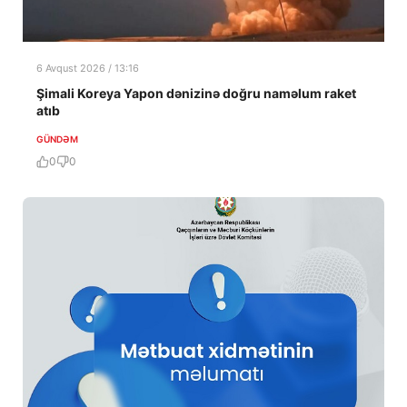
6 Avqust 2026 / 13:16
Şimali Koreya Yapon dənizinə doğru naməlum raket
atıb
GÜNDƏM
0
0