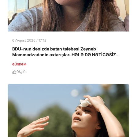
6 Avqust 2026 / 17:12
BDU-nun dənizdə batan tələbəsi Zeynəb
Məmmədzadənin axtarışları HƏLƏ DƏ NƏTİCƏSİZ
QALIB!
GÜNDƏM
0
0