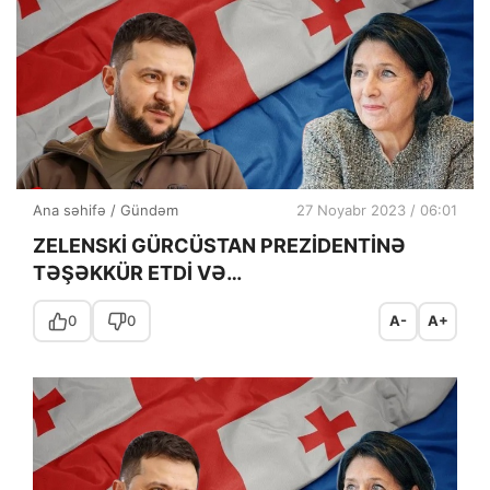
Ana səhifə
/
Gündəm
27 Noyabr 2023 / 06:01
ZELENSKİ GÜRCÜSTAN PREZİDENTİNƏ
TƏŞƏKKÜR ETDİ VƏ…
0
0
A-
A+