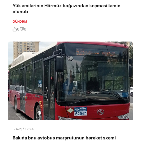
Yük əmilərinin Hörmüz boğazından keçməsi təmin
olunub
GÜNDƏM
0
0
5 Avq / 17:24
Bakıda bnu avtobus marşrutunun hərəkət sxemi