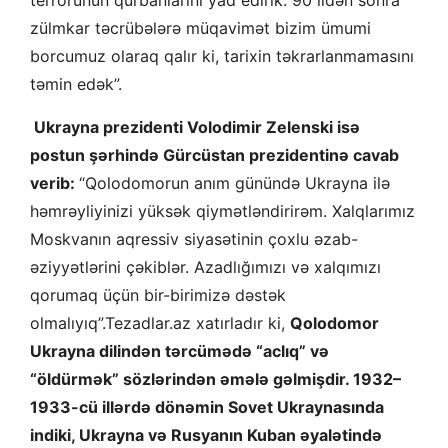
terrorunun qurbanlarını yad edirik. 90 ildən sonra
zülmkar təcrübələrə müqavimət bizim ümumi
borcumuz olaraq qalır ki, tarixin təkrarlanmamasını
təmin edək”.
Ukrayna prezidenti Volodimir Zelenski isə
postun şərhində Gürcüstan prezidentinə cavab
verib:
“Qolodomorun anım günündə Ukrayna ilə
həmrəyliyinizi yüksək qiymətləndirirəm. Xalqlarımız
Moskvanın aqressiv siyasətinin çoxlu əzab-
əziyyətlərini çəkiblər. Azadlığımızı və xalqımızı
qorumaq üçün bir-birimizə dəstək
olmalıyıq”.Tezadlar.az xatırladır ki,
Qolodomor
Ukrayna dilindən tərcümədə “aclıq” və
“öldürmək” sözlərindən əmələ gəlmişdir. 1932–
1933-cü illərdə dönəmin Sovet Ukraynasında
indiki, Ukrayna və Rusyanın Kuban əyalətində