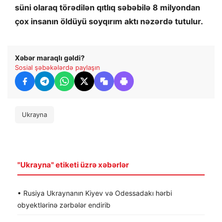
süni olaraq törədilən qıtlıq səbəbilə 8 milyondan
çox insanın öldüyü soyqırım aktı nəzərdə tutulur.
Xəbər maraqlı gəldi?
Sosial şəbəkələrdə paylaşın
Ukrayna
"Ukrayna" etiketi üzrə xəbərlər
• Rusiya Ukraynanın Kiyev və Odessadakı hərbi
obyektlərinə zərbələr endirib