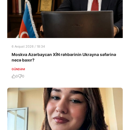
6 Avqust 2026 / 18:34
Moskva Azərbaycan XİN rəhbərinin Ukrayna səfərinə
necə baxır?
GÜNDƏM
0
0