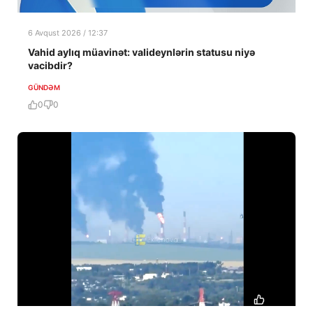
6 Avqust 2026 / 12:37
Vahid aylıq müavinət: valideynlərin statusu niyə
vacibdir?
GÜNDƏM
0
0