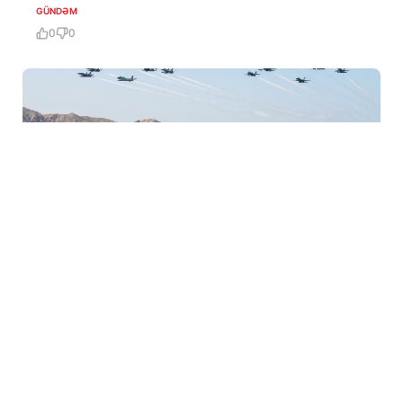
GÜNDƏM
0
0
5 Avq / 06:31
ABŞ Hörmüz boğazından minlərhlə gəminin
keçməsini təmin edib
GÜNDƏM