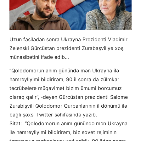
Uzun fasilədən sonra Ukrayna Prezidenti Vladimir
Zelenski Gürcüstan prezidenti Zurabaşviliyə xoş
münasibətini ifadə edib…
“Qolodomorun anım günündə mən Ukrayna ilə
həmrəyliyimi bildirirəm, 90 il sonra da zülmkar
təcrübələrə müqavimət bizim ümumi borcumuz
olaraq qalır”, -deyən
Gürcüstan prezidenti Salome
Zurabişvili Qolodomor Qurbanlarının il dönümü ilə
bağlı şəxsi Twitter səhifəsində yazıb.
Sitat:
“Qolodomorun anım günündə mən Ukrayna
ilə həmrəyliyimi bildirirəm, biz sovet rejiminin