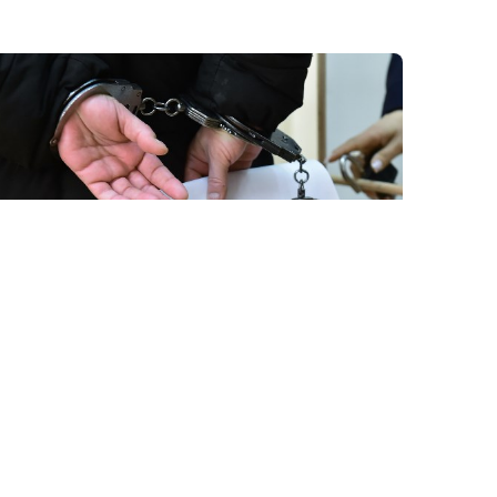
24 İyl / 04:38
Erməni müstəntiq axtarış zamanı evdən tapılan
pula tamah saldı və…
KRIMINAL
0
0