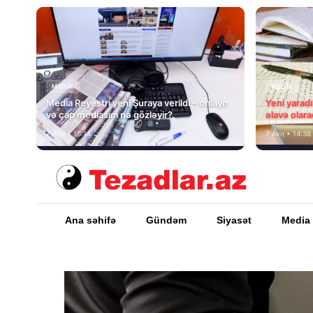
MEDİA
MEDİA
Media Reyestri yeni Şuraya verildi – onlayn
Yeni yarad
və çap mediasını nə gözləyir?
əlavə olara
7 Avq • 15:14
7 Avq • 14:38
Ana səhifə
Gündəm
Siyasət
Media