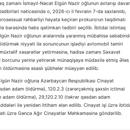
taq zamanı İsmayıl-Nəcat Elgün Nazir oğlunun axtarışı dav
tədbirləri nəticəsində o, 2026-cı il fevralın 7-də saxlanılıb,
prosessual rəhbərliyi həyata keçirən prokurorun təqdimatı
 barəsində həbs qətimkan tədbiri seçilib. İbtidai istintaq
Elgün Nazir oğlunun aralarında yaranmış mübahisə səbəbin
dürmək niyyəti ilə sonuncunun işlədiyi avtomobil təmiri
a müxtəlif xəsarətlər yetirməsinə, hadisə zamanı Səxavət
 borcunu yerinə yetirərək münaqişəyə müdaxilə etmiş Ələs
n öldürməsinə əsaslı şübhələr müəyyən edilib.
Elgün Nazir oğluna Azərbaycan Respublikası Cinayət
 qəsdən adam öldürmə), 120.2.3 (zərərçəkmiş şəxsin ictimai
ən adam öldürmə), 29,120.2.10 (təkrar qəsdən adam
ələri ilə yenidən ittiham elan edilib. Cinayət işi üzrə ibtid
əti üzrə Gəncə Ağır Cinayətlər Məhkəməsinə göndərilib.