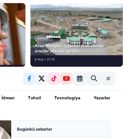
SIYASƏT
vadı
Azad Məsiyev: İşğaldan azad olunan
İQƏ
ərazilər sıfırdan qurulur
6 Avq • 21:15
İdman
Təhsil
Texnologiya
Yazarlar
Bugünkü xəbərlər