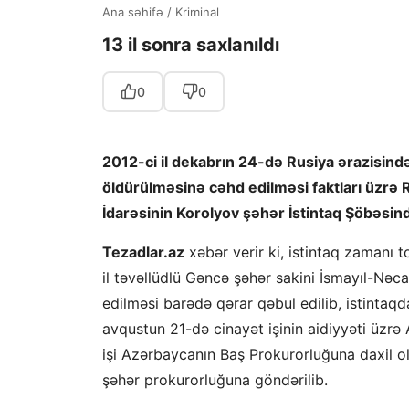
Ana səhifə
/
Kriminal
13 il sonra saxlanıldı
0
0
2012-ci il dekabrın 24-də Rusiya ərazisi
öldürülməsinə cəhd edilməsi faktları üzrə R
İdarəsinin Korolyov şəhər İstintaq Şöbəsində
Tezadlar.az
xəbər verir ki, istintaq zamanı t
il təvəllüdlü Gəncə şəhər sakini İsmayıl-Nəc
edilməsi barədə qərar qəbul edilib, istintaqd
avqustun 21-də cinayət işinin aidiyyəti üzrə
işi Azərbaycanın Baş Prokurorluğuna daxil o
şəhər prokurorluğuna göndərilib.