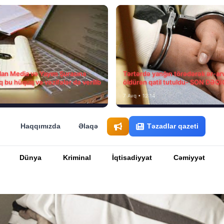
ılan Media və Yayım Şurasına
Tərtərdə yanğın törədərək ər-ar
q bu hüquq və vəzifələr də verilib
öldürən qatil tutuldu- SON DƏQ
7 Avq • 12:14
Haqqımızda
Əlaqə
Təzadlar qazeti
Dünya
Kriminal
İqtisadiyyat
Cəmiyyət