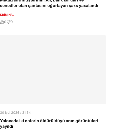
sənədlər olan çantasını oğurlayan şəxs yaxalandı
KRIMINAL
0
0
30 İyul 2026 / 21:54
Yalovada iki nəfərin öldürüldüyü anın görüntüləri
yayıldı