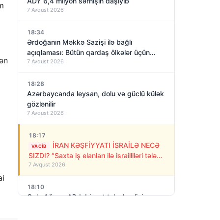
ADY 6,4 milyon sərnişin daşıyıb
am
7 Avqust 2026
18:34
Ərdoğanın Məkkə Sazişi ilə bağlı
açıqlaması: Bütün qardaş ölkələr üçün
dən
7 Avqust 2026
açıqdır
18:28
Azərbaycanda leysan, dolu və güclü külək
gözlənilir
7 Avqust 2026
18:17
İRAN KƏŞFİYYATI İSRAİLƏ NECƏ
VACIB
SIZDI? “Saxta iş elanları ilə israilliləri tələyə
7 Avqust 2026
saldılar”
ai
18:10
Qulu Ağsəs: “Ədəbiyyat tələskənliyi
sevmir”
7 Avqust 2026