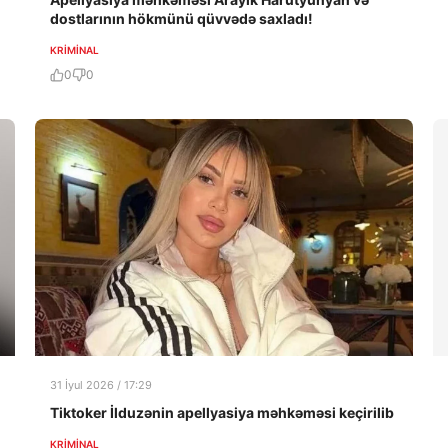
dostlarının hökmünü qüvvədə saxladı!
KRIMINAL
0
0
31 İyul 2026 / 17:29
Tiktoker İlduzənin apellyasiya məhkəməsi keçirilib
KRIMINAL