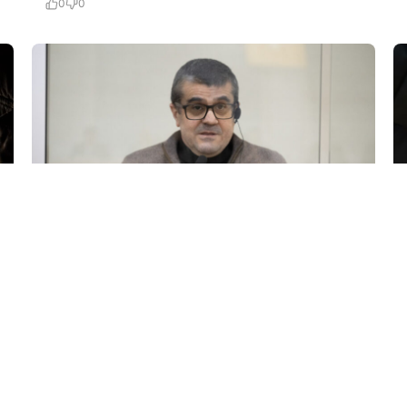
0
0
24 İyl / 23:06
Arayik Harutyunyan və terrorçu dostlarının
apellyasiya şikayətinə baxılır…
KRIMINAL
0
0