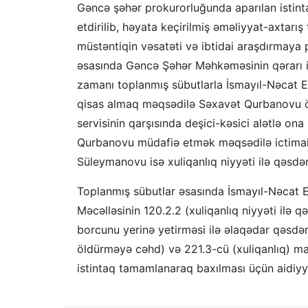
Gəncə şəhər prokurorluğunda aparılan istin
etdirilib, həyata keçirilmiş əməliyyat-axtarış 
müstəntiqin vəsatəti və ibtidai araşdırmaya 
əsasında Gəncə Şəhər Məhkəməsinin qərarı ilə
zamanı toplanmış sübutlarla İsmayıl-Nəcat 
qisas almaq məqsədilə Səxavət Qurbanovu öl
servisinin qarşısında deşici-kəsici alətlə on
Qurbanovu müdafiə etmək məqsədilə ictimai
Süleymanovu isə xuliqanlıq niyyəti ilə qəsdə
Toplanmış sübutlar əsasında İsmayıl-Nəcat 
Məcəlləsinin 120.2.2 (xuliqanlıq niyyəti ilə
borcunu yerinə yetirməsi ilə əlaqədar qəsd
öldürməyə cəhd) və 221.3-cü (xuliqanlıq) madd
istintaq tamamlanaraq baxılması üçün aidiyy