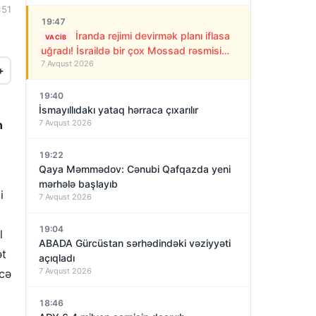
:51
19:47
İranda rejimi devirmək planı iflasa
VACIB
uğradı! İsraildə bir çox Mossad rəsmisi
7 Avqust 2026
işdən çıxarıldı
+
19:40
İsmayıllıdakı yataq hərraca çıxarılır
n
7 Avqust 2026
19:22
Qaya Məmmədov: Cənubi Qafqazda yeni
mərhələ başlayıb
i
7 Avqust 2026
19:04
l
ABADA Gürcüstan sərhədindəki vəziyyəti
ət
açıqladı
7 Avqust 2026
ncə
18:46