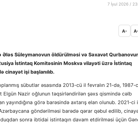
7 İyul 2026 / 23
A-
A
ndə Ələs Süleymanovun öldürülməsi və Səxavət Qurbanovu
usiya İstintaq Komitəsinin Moskva vilayəti üzrə İstintaq
 cinayət işi başlanılıb.
oplanmış sübutlar əsasında 2013-cü il fevralın 21-də, 1987-c
at Elgün Nazir oğlunun təqsirləndirilən şəxs qismində cəlb
an yayındığına görə barəsində axtarış elan olunub. 2021-ci i
 Azərbaycana göndərilməsi barədə qərar qəbul edilib, cinay
lduqdan sonra ibtidai istintaqın davam etdirilməsi üçün Gə