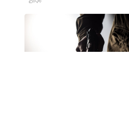
0
0
28 İyl / 12:55
Məhkumun tapançası tapıldı: hardan və kimdən,
necə alıb?
KRIMINAL
0
0