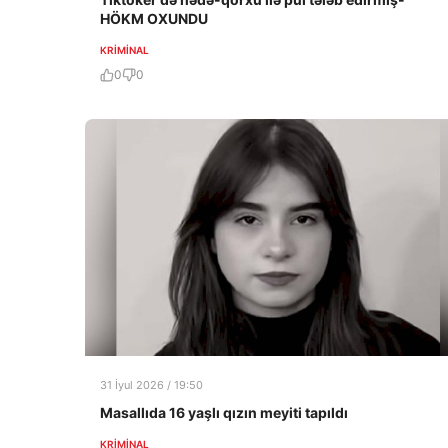
HÖKM OXUNDU
KRIMINAL
0
0
31 İyul 2026 / 19:50
Masallıda 16 yaşlı qızın meyiti tapıldı
KRIMINAL