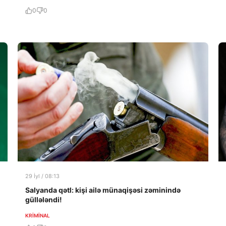
0
0
29 İyl / 08:13
Salyanda qətl: kişi ailə münaqişəsi zəminində
güllələndi!
KRIMINAL