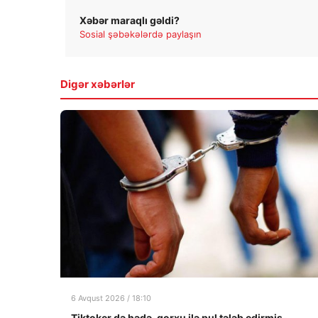
Xəbər maraqlı gəldi?
Sosial şəbəkələrdə paylaşın
Digər xəbərlər
6 Avqust 2026 / 18:10
Tiktoker də hədə-qorxu ilə pul tələb edirmiş-