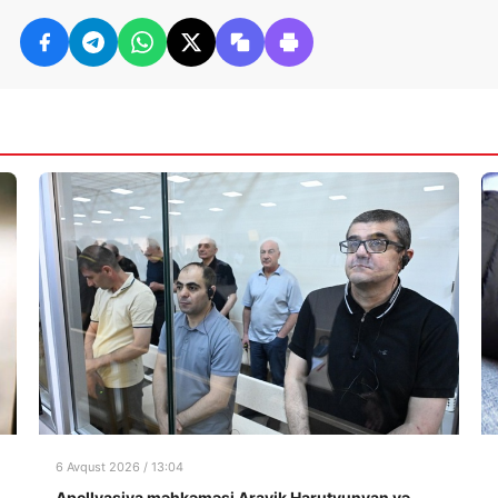
6 Avqust 2026 / 13:04
Apellyasiya məhkəməsi Arayik Harutyunyan və