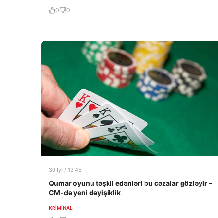
0
0
30 İyl / 13:45
Qumar oyunu təşkil edənləri bu cəzalar gözləyir –
CM-də yeni dəyişiklik
KRIMINAL