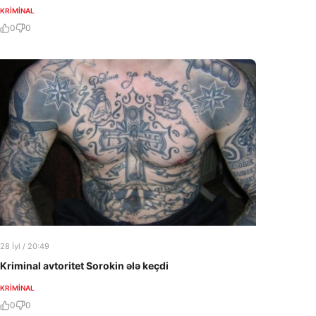
KRIMINAL
0
0
28 İyl / 20:49
Kriminal avtoritet Sorokin ələ keçdi
KRIMINAL
0
0