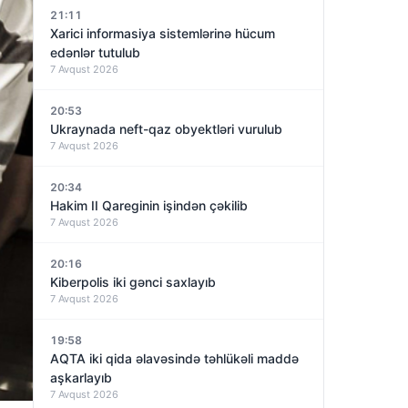
21:11
Xarici informasiya sistemlərinə hücum
edənlər tutulub
7 Avqust 2026
20:53
Ukraynada neft-qaz obyektləri vurulub
7 Avqust 2026
20:34
Hakim II Qareginin işindən çəkilib
7 Avqust 2026
20:16
Kiberpolis iki gənci saxlayıb
7 Avqust 2026
19:58
AQTA iki qida əlavəsində təhlükəli maddə
aşkarlayıb
7 Avqust 2026