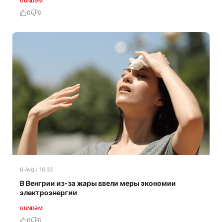
GÜNDƏM
0
0
6 Avq / 16:32
В Венгрии из-за жары ввели меры экономии
электроэнергии
GÜNDƏM
0
0