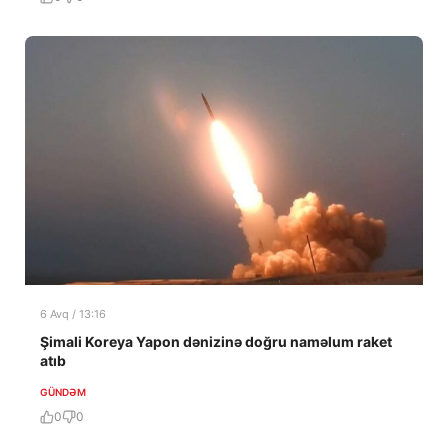
6 Avq / 13:16
Şimali Koreya Yapon dənizinə doğru naməlum raket
atıb
GÜNDƏM
0
0