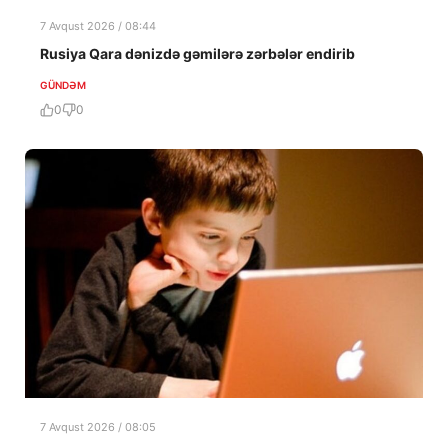
7 Avqust 2026 / 08:44
Rusiya Qara dənizdə gəmilərə zərbələr endirib
GÜNDƏM
0
0
7 Avqust 2026 / 08:05