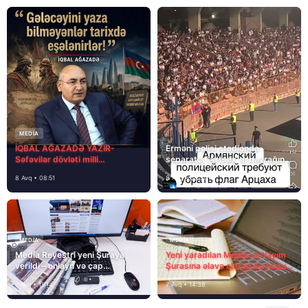
MEDİA
İQBAL AĞAZADƏ YAZIR-
Erməni polisi stadionda
Səfəvilər dövləti milli
separatçı “Artsax”ın bayrağını
dövlətdirmi?
müsadirə etdi və…
8 Avq • 08:51
8 Avq • 08:39
MEDİA
MEDİA
Media Reyestri yeni Şuraya
Yeni yaradılan Media və Yayım
verildi – onlayn və çap
Şurasına əlavə olaraq bu hüquq
mediasını nə gözləyir?
və vəzifələr də verilib
7 Avq • 15:14
7 Avq • 14:38