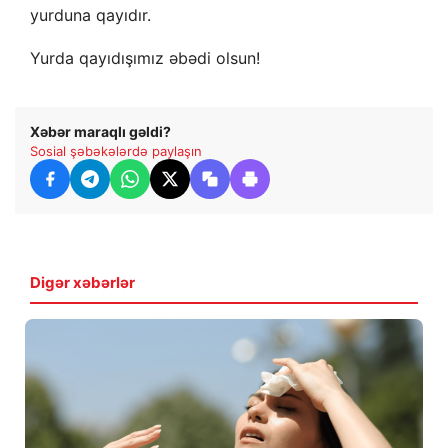
yurduna qayıdır.
Yurda qayıdışımız əbədi olsun!
Xəbər maraqlı gəldi?
Sosial şəbəkələrdə paylaşın
Digər xəbərlər