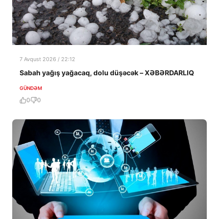
7 Avqust 2026 / 22:12
Sabah yağış yağacaq, dolu düşəcək – XƏBƏRDARLIQ
GÜNDƏM
0
0