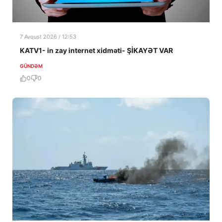
7 Avqust 2026 / 12:53
KATV1- in zay internet xidməti- ŞİKAYƏT VAR
GÜNDƏM
0
0