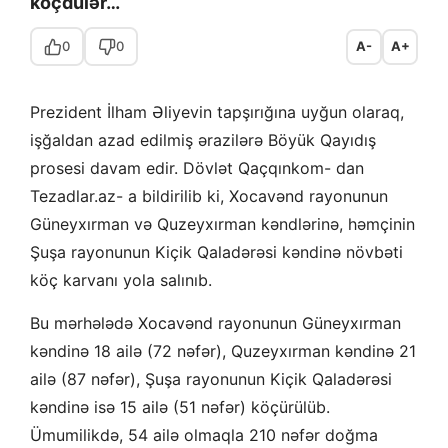
köçdülər…
0
0
A-
A+
Prezident İlham Əliyevin tapşırığına uyğun olaraq,
işğaldan azad edilmiş ərazilərə Böyük Qayıdış
prosesi davam edir. Dövlət Qaçqınkom- dan
Tezadlar.az- a bildirilib ki, Xocavənd rayonunun
Güneyxırman və Quzeyxırman kəndlərinə, həmçinin
Şuşa rayonunun Kiçik Qaladərəsi kəndinə növbəti
köç karvanı yola salınıb.
Bu mərhələdə Xocavənd rayonunun Güneyxırman
kəndinə 18 ailə (72 nəfər), Quzeyxırman kəndinə 21
ailə (87 nəfər), Şuşa rayonunun Kiçik Qaladərəsi
kəndinə isə 15 ailə (51 nəfər) köçürülüb.
Ümumilikdə, 54 ailə olmaqla 210 nəfər doğma