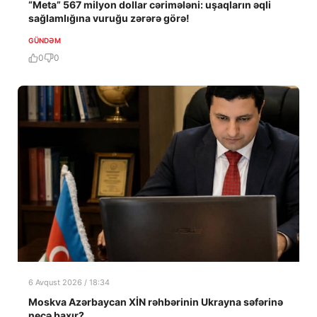
“Meta” 567 milyon dollar cərimələni: uşaqların əqli
sağlamlığına vuruğu zərərə görə!
GÜNDƏM
0
0
6 Avqust 2026 / 18:34
Moskva Azərbaycan XİN rəhbərinin Ukrayna səfərinə
necə baxır?