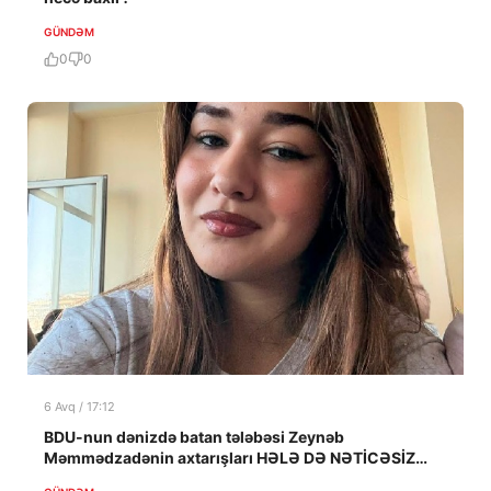
GÜNDƏM
0
0
6 Avq / 17:12
BDU-nun dənizdə batan tələbəsi Zeynəb
Məmmədzadənin axtarışları HƏLƏ DƏ NƏTİCƏSİZ
QALIB!