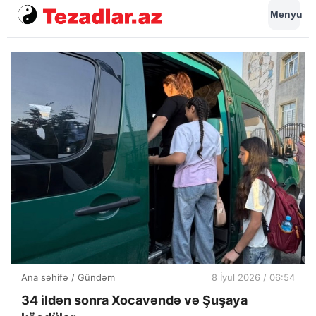
Menyu
Ana səhifə
/
Gündəm
8 İyul 2026 / 06:54
34 ildən sonra Xocavəndə və Şuşaya