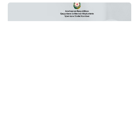
6 Avq / 12:37
Vahid aylıq müavinət: valideynlərin statusu niyə
vacibdir?
GÜNDƏM
0
0