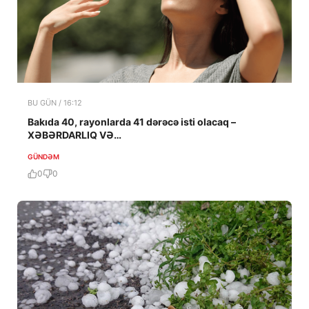
BU GÜN / 16:12
Bakıda 40, rayonlarda 41 dərəcə isti olacaq –
XƏBƏRDARLIQ VƏ…
GÜNDƏM
0
0