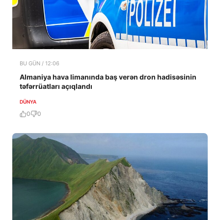
BU GÜN / 12:06
Almaniya hava limanında baş verən dron hadisəsinin
təfərrüatları açıqlandı
DÜNYA
0
0