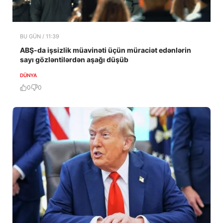
BU GÜN / 11:39
ABŞ-da işsizlik müavinəti üçün müraciət edənlərin
sayı gözləntilərdən aşağı düşüb
DÜNYA
0
0