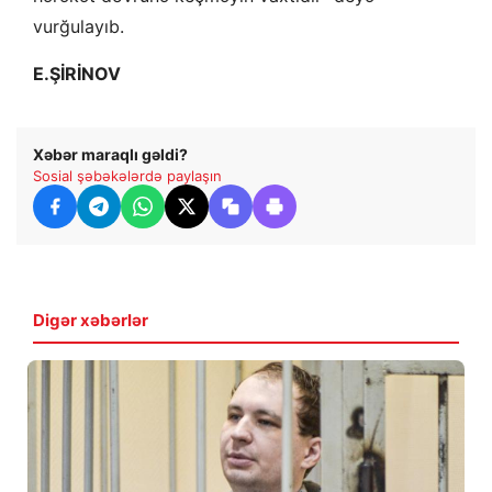
vurğulayıb.
E.ŞİRİNOV
Xəbər maraqlı gəldi?
Sosial şəbəkələrdə paylaşın
Digər xəbərlər