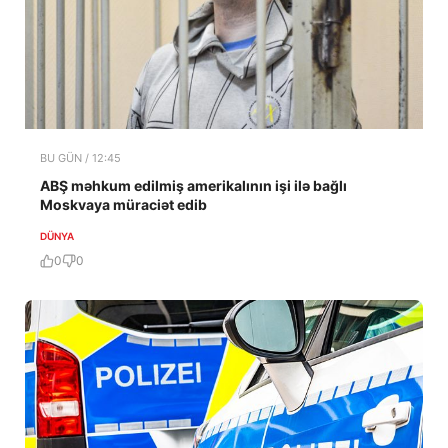
BU GÜN / 12:45
ABŞ məhkum edilmiş amerikalının işi ilə bağlı
Moskvaya müraciət edib
DÜNYA
0
0