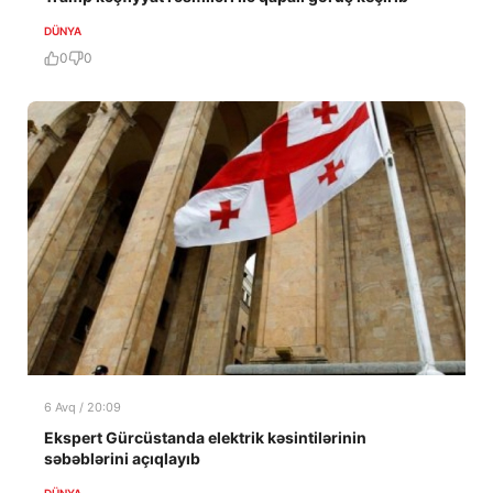
DÜNYA
0
0
6 Avq / 20:09
Ekspert Gürcüstanda elektrik kəsintilərinin
səbəblərini açıqlayıb
DÜNYA