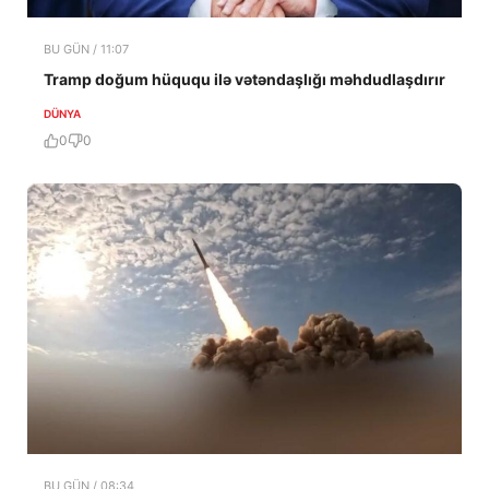
BU GÜN / 11:07
Tramp doğum hüququ ilə vətəndaşlığı məhdudlaşdırır
DÜNYA
0
0
BU GÜN / 08:34