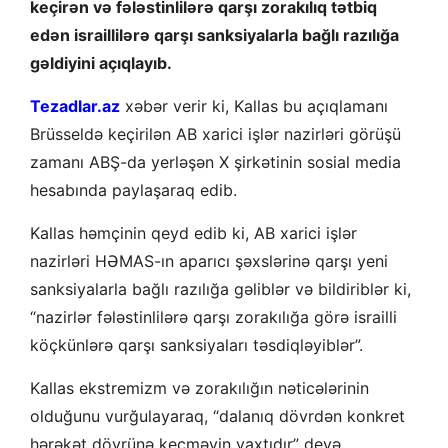
keçirən və fələstinlilərə qarşı zorakılıq tətbiq
edən israillilərə qarşı sanksiyalarla bağlı razılığa
gəldiyini açıqlayıb.
Tezadlar.az
xəbər verir ki, Kallas bu açıqlamanı
Brüsseldə keçirilən AB xarici işlər nazirləri görüşü
zamanı ABŞ-da yerləşən X şirkətinin sosial media
hesabında paylaşaraq edib.
Kallas həmçinin qeyd edib ki, AB xarici işlər
nazirləri HƏMAS-ın aparıcı şəxslərinə qarşı yeni
sanksiyalarla bağlı razılığa gəliblər və bildiriblər ki,
“nazirlər fələstinlilərə qarşı zorakılığa görə israilli
köçkünlərə qarşı sanksiyaları təsdiqləyiblər”.
Kallas ekstremizm və zorakılığın nəticələrinin
olduğunu vurğulayaraq, “dalanıq dövrdən konkret
hərəkət dövrünə keçməyin vaxtıdır” deyə