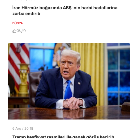
İran Hörmüz boğazında ABŞ-nin hərbi hədəflərinə
zərbə endirib
DÜNYA
0
0
6 Avq / 20:18
Tramp kəşfiyyat rəsmiləri ilə qapalı görüş keçirib