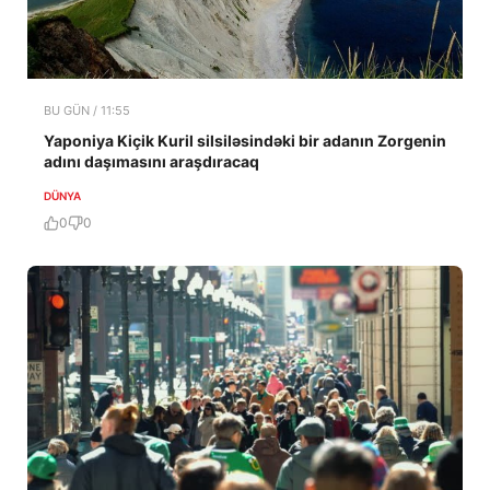
BU GÜN / 11:55
Yaponiya Kiçik Kuril silsiləsindəki bir adanın Zorgenin
adını daşımasını araşdıracaq
DÜNYA
0
0