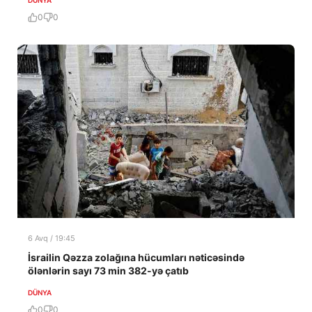
0
0
6 Avq / 19:45
İsrailin Qəzza zolağına hücumları nəticəsində
ölənlərin sayı 73 min 382-yə çatıb
DÜNYA
0
0