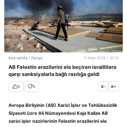
Ana səhifə
/
Dünya
11 May 2026 / 19:15
AB Fələstin ərazilərini ələ keçirən israillilərə
qarşı sanksiyalarla bağlı razılığa gəldi
0
0
A-
A+
Avropa Birliyinin (AB) Xarici İşlər və Təhlükəsizlik
Siyasəti üzrə Ali Nümayəndəsi Kaja Kallas AB
xarici işlər nazirlərinin Fələstin ərazilərini ələ