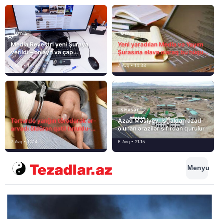
MEDİA
MEDİA
Media Reyestri yeni Şuraya
Yeni yaradılan Media və Yayım
verildi – onlayn və çap
Şurasına əlavə olaraq bu hüquq
mediasını nə gözləyir?
və vəzifələr də verilib
7 Avq • 15:14
7 Avq • 14:38
SIYASƏT
Tərtərdə yanğın törədərək ər-
Azad Məsiyev: İşğaldan azad
arvadı öldürən qatil tutuldu-
olunan ərazilər sıfırdan qurulur
SON DƏQİQƏ
7 Avq • 12:14
6 Avq • 21:15
Menyu