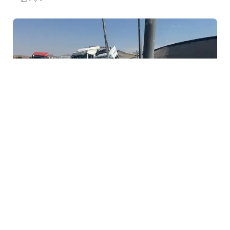
6 Avq / 18:48
Konyada əyləci tutmayan yük maşını faciəyə səbəb
oldu
DÜNYA
0
0