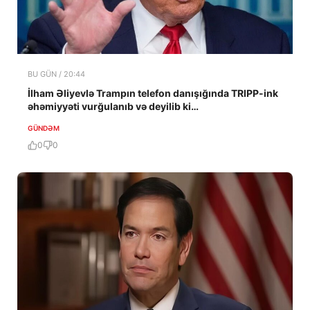
BU GÜN / 20:44
İlham Əliyevlə Trampın telefon danışığında TRIPP-ink
əhəmiyyəti vurğulanıb və deyilib ki…
GÜNDƏM
0
0