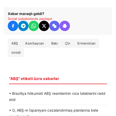
Xəbər maraqlı gəldi?
Sosial şəbəkələrdə paylaşın
ABŞ
Azərbaycan
Bakı
Çin
Ermənistan
sosial
"ABŞ" etiketi üzrə xəbərlər
• Braziliya hökuməti ABŞ rəsmilərinin viza tələblərini rədd
etdi
• O, ABŞ-ın İspaniyanı cəzalandırmaq planlarına belə