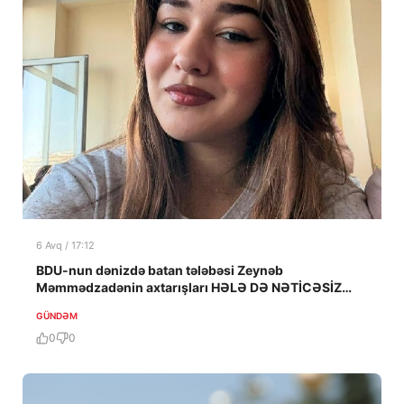
6 Avq / 17:12
BDU-nun dənizdə batan tələbəsi Zeynəb
Məmmədzadənin axtarışları HƏLƏ DƏ NƏTİCƏSİZ
QALIB!
GÜNDƏM
0
0