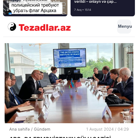
separatçı “Artsax”ın bayrağını
verildi – onlayn və çap
müsadirə etdi və…
mediasını nə gözləyir?
8 Avq • 08:39
7 Avq • 15:14
Menyu
Ana səhifə
/
Gündəm
1 Avqust 2024 / 04:29