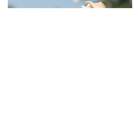
6 Avq / 16:32
В Венгрии из-за жары ввели меры экономии
электроэнергии
GÜNDƏM
0
0