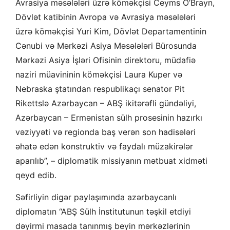
Avrasiya məsələləri üzrə köməkçisi Ceyms O’Brayn,
Dövlət katibinin Avropa və Avrasiya məsələləri
üzrə köməkçisi Yuri Kim, Dövlət Departamentinin
Cənubi və Mərkəzi Asiya Məsələləri Bürosunda
Mərkəzi Asiya İşləri Ofisinin direktoru, müdafiə
naziri müavininin köməkçisi Laura Kuper və
Nebraska ştatından respublikaçı senator Pit
Rikettslə Azərbaycan – ABŞ ikitərəfli gündəliyi,
Azərbaycan – Ermənistan sülh prosesinin hazırkı
vəziyyəti və regionda baş verən son hadisələri
əhatə edən konstruktiv və faydalı müzakirələr
aparılıb”, – diplomatik missiyanın mətbuat xidməti
qeyd edib.
Səfirliyin digər paylaşımında azərbaycanlı
diplomatın “ABŞ Sülh İnstitutunun təşkil etdiyi
dəyirmi masada tanınmış beyin mərkəzlərinin