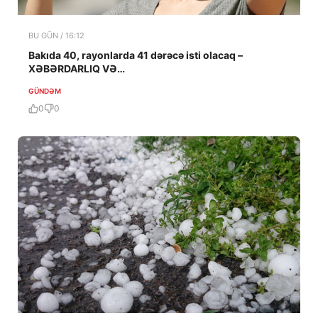
BU GÜN / 16:12
Bakıda 40, rayonlarda 41 dərəcə isti olacaq –
XƏBƏRDARLIQ VƏ…
GÜNDƏM
0
0