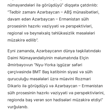
nümayəndələri ilə görüşdüyü” diqqətə çatdırılıb:
“Tədbir zamanı Azərbaycan – ABŞ münasibətləri,
davam edən Azərbaycan – Ermənistan sülh
prosesinin hazırkı vəziyyəti və perspektivləri,
regional və beynəlxalq təhlükəsizlik məsələləri
müzakirə edilib”.
Eyni zamanda, Azərbaycanın dünya təşkilatındakı
Daimi Nümayəndəliyinin məlumatında Elçin
Əmirbəyovun “Nyu-Yorka işgüzar səfəri
çərçivəsində BMT Baş katibinin siyasi və sülh
quruculuğu məsələləri üzrə müavini Rozmari
Dikarlo ilə görüşdüyü və Azərbaycan – Ermənistan
sülh prosesinin hazırkı vəziyyəti və perspektivlərini,
regionda baş verən son hadisələri müzakirə etdiyi”
vurğulanıb.