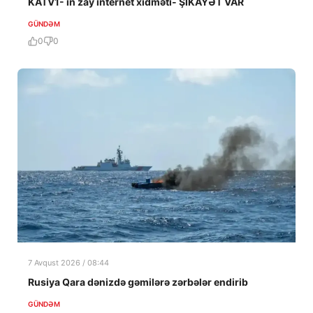
KATV1- in zay internet xidməti- ŞİKAYƏT VAR
GÜNDƏM
0
0
7 Avqust 2026 / 08:44
Rusiya Qara dənizdə gəmilərə zərbələr endirib
GÜNDƏM