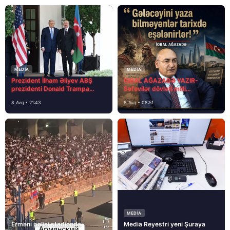
MEDİA
MEDİA
Prezident İlham Əliyev ABŞ
İQBAL AĞAZADƏ YAZIR-
prezidenti Donald Trampa
Səfəvilər dövləti milli
məktubunda yazıb ki…
dövlətdirmi?
8 Avq • 21:43
8 Avq • 08:51
MEDİA
Erməni polisi stadionda
Media Reyestri yeni Şuraya