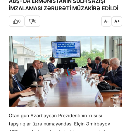
ABŞ- DA ERMƏNİSTANIN SÜLH SAZİŞİ
İMZALAMASI ZƏRURƏTİ MÜZAKİRƏ EDİLDİ
0
0
A-
A+
Ötən gün Azərbaycan Prezidentinin xüsusi
tapşırıqlar üzrə nümayəndəsi Elçin Əmirbəyov