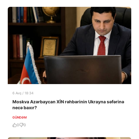
6 Avq / 18:34
Moskva Azərbaycan XİN rəhbərinin Ukrayna səfərinə
necə baxır?
GÜNDƏM
0
0