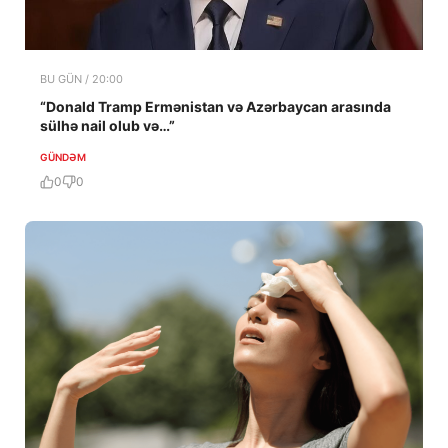
BU GÜN / 20:00
“Donald Tramp Ermənistan və Azərbaycan arasında
sülhə nail olub və…”
GÜNDƏM
0
0