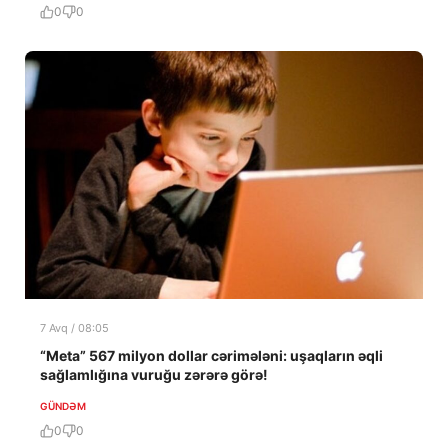
0
0
7 Avq / 08:05
“Meta” 567 milyon dollar cərimələni: uşaqların əqli
sağlamlığına vuruğu zərərə görə!
GÜNDƏM
0
0