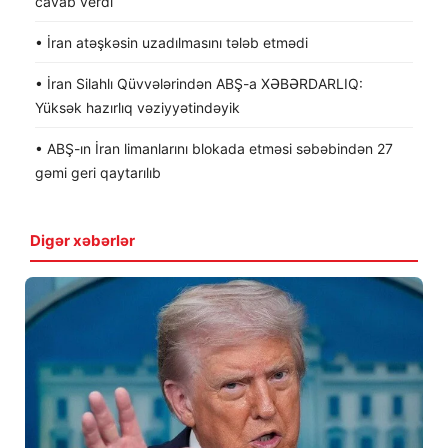
cavab verdi
• İran atəşkəsin uzadılmasını tələb etmədi
• İran Silahlı Qüvvələrindən ABŞ-a XƏBƏRDARLIQ:
Yüksək hazırlıq vəziyyətindəyik
• ABŞ-ın İran limanlarını blokada etməsi səbəbindən 27
gəmi geri qaytarılıb
Digər xəbərlər