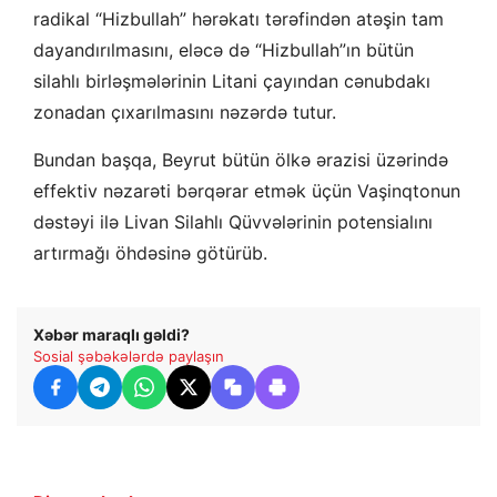
radikal “Hizbullah” hərəkatı tərəfindən atəşin tam
dayandırılmasını, eləcə də “Hizbullah”ın bütün
silahlı birləşmələrinin Litani çayından cənubdakı
zonadan çıxarılmasını nəzərdə tutur.
Bundan başqa, Beyrut bütün ölkə ərazisi üzərində
effektiv nəzarəti bərqərar etmək üçün Vaşinqtonun
dəstəyi ilə Livan Silahlı Qüvvələrinin potensialını
artırmağı öhdəsinə götürüb.
Xəbər maraqlı gəldi?
Sosial şəbəkələrdə paylaşın