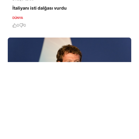
İtaliyanı isti dalğası vurdu
DÜNYA
0
0
5 Avq / 14:24
Hindistan parlamenti Mark Zukerberqdən üzr tələb
etdi – 3 gün vaxt verildi