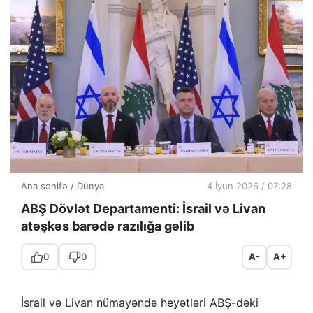
Ana səhifə
/
Dünya
4 İyun 2026 / 07:28
ABŞ Dövlət Departamenti: İsrail və Livan
atəşkəs barədə razılığa gəlib
0
0
A-
A+
İsrail və Livan nümayəndə heyətləri ABŞ-dəki