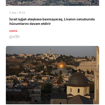
5 Avq / 19:25
İsrail işğalı atəşkəsə baxmayaraq, Livanın cənubunda
hücumlarını davam etdirir
DÜNYA
0
0