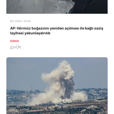
BU GÜN / 19:30
AP: Hörmüz boğazının yenidən açılması ilə bağlı saziş
layihəsi yekunlaşdırılıb
DÜNYA
0
0