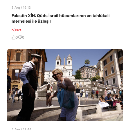
5 Avq / 19:13
Fələstin XİN: Qüds İsrail hücumlarının ən təhlükəli
mərhələsi ilə üzləşir
DÜNYA
0
0
5 Avq / 18:44