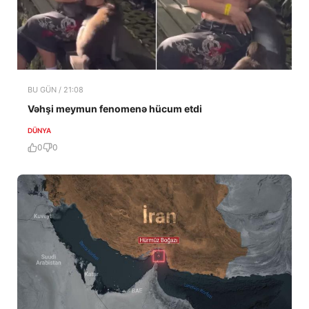
BU GÜN / 21:08
Vəhşi meymun fenomenə hücum etdi
DÜNYA
0
0