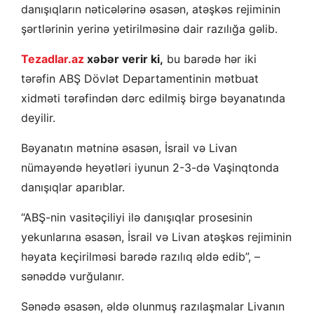
danışıqların nəticələrinə əsasən, atəşkəs rejiminin
şərtlərinin yerinə yetirilməsinə dair razılığa gəlib.
Tezadlar.az
xəbər verir ki,
bu barədə hər iki
tərəfin ABŞ Dövlət Departamentinin mətbuat
xidməti tərəfindən dərc edilmiş birgə bəyanatında
deyilir.
Bəyanatın mətninə əsasən, İsrail və Livan
nümayəndə heyətləri iyunun 2-3-də Vaşinqtonda
danışıqlar aparıblar.
“ABŞ-nin vasitəçiliyi ilə danışıqlar prosesinin
yekunlarına əsasən, İsrail və Livan atəşkəs rejiminin
həyata keçirilməsi barədə razılıq əldə edib”, –
sənəddə vurğulanır.
Sənədə əsasən, əldə olunmuş razılaşmalar Livanın