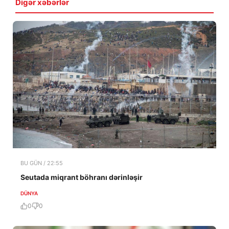
Digər xəbərlər
BU GÜN / 22:55
Seutada miqrant böhranı dərinləşir
DÜNYA
0
0