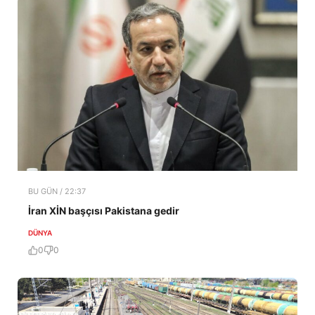
BU GÜN / 22:37
İran XİN başçısı Pakistana gedir
DÜNYA
0
0