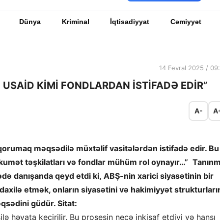
Dünya
Kriminal
İqtisadiyyat
Cəmiyyət
14 Fevral 2025 / 09
 USAİD KİMİ FONDLARDAN İSTİFADƏ EDİR”
A-
A
qorumaq məqsədilə müxtəlif vasitələrdən istifadə edir. Bu
ökumət təşkilatları və fondlar mühüm rol oynayır…”
Tanınm
ə danışanda qeyd etdi ki, ABŞ-nin xarici siyasətinin bir
üdaxilə etmək, onların siyasətini və hakimiyyət strukturları
sədini güdür. Sitat:
lə həyata keçirilir. Bu prosesin necə inkişaf etdiyi və hansı