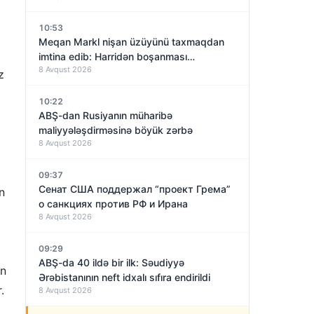
10:53
Meqan Markl nişan üzüyünü taxmaqdan
imtina edib: Harridən boşanması
8 Avqust 2026
yaxınlaşırmı?
z
10:22
ABŞ-dan Rusiyanın müharibə
maliyyələşdirməsinə böyük zərbə
8 Avqust 2026
09:37
Сенат США поддержал “проект Грема”
n
о санкциях против РФ и Ирана
8 Avqust 2026
09:29
ABŞ-da 40 ildə bir ilk: Səudiyyə
in
Ərəbistanının neft idxalı sıfıra endirildi
.
8 Avqust 2026