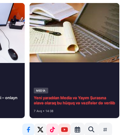
MEDİA
i – onlayn
Yeni yaradılan Media və Yayım Şurasına
əlavə olaraq bu hüquq və vəzifələr də verilib
7 Avq • 14:38