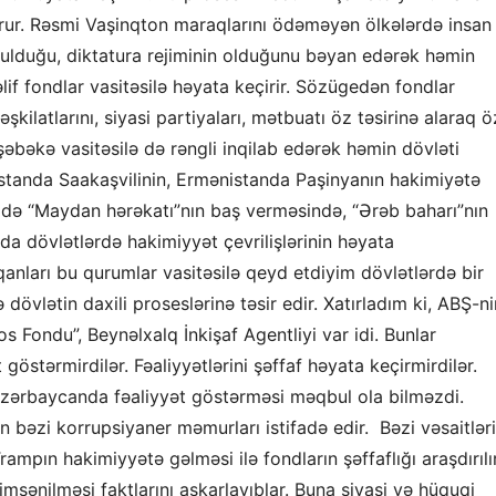
urur. Rəsmi Vaşinqton maraqlarını ödəməyən ölkələrdə insan
zulduğu, diktatura rejiminin olduğunu bəyan edərək həmin
əlif fondlar vasitəsilə həyata keçirir. Sözügedən fondlar
kilatlarını, siyasi partiyaları, mətbuatı öz təsirinə alaraq ö
əbəkə vasitəsilə də rəngli inqilab edərək həmin dövləti
rcüstanda Saakaşvilinin, Ermənistanda Paşinyanın hakimiyətə
ldə “Maydan hərəkatı”nın baş verməsində, “Ərəb baharı”nın
a dövlətlərdə hakimiyyət çevrilişlərinin həyata
anları bu qurumlar vasitəsilə qeyd etdiyim dövlətlərdə bir
dövlətin daxili proseslərinə təsir edir. Xatırladım ki, ABŞ-ni
s Fondu”, Beynəlxalq İnkişaf Agentliyi var idi. Bunlar
göstərmirdilər. Fəaliyyətlərini şəffaf həyata keçirmirdilər.
 Azərbaycanda fəaliyyət göstərməsi məqbul ola bilməzdi.
bəzi korrupsiyaner məmurları istifadə edir. Bəzi vəsaitlər
ampın hakimiyyətə gəlməsi ilə fondların şəffaflığı araşdırılır
msənilməsi faktlarını aşkarlayıblar. Buna siyasi və hüquqi