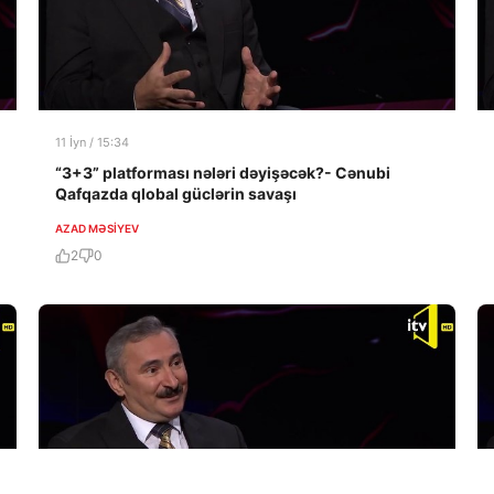
11 İyn / 15:34
“3+3” platforması nələri dəyişəcək?- Cənubi
Qafqazda qlobal güclərin savaşı
AZAD MƏSIYEV
2
0