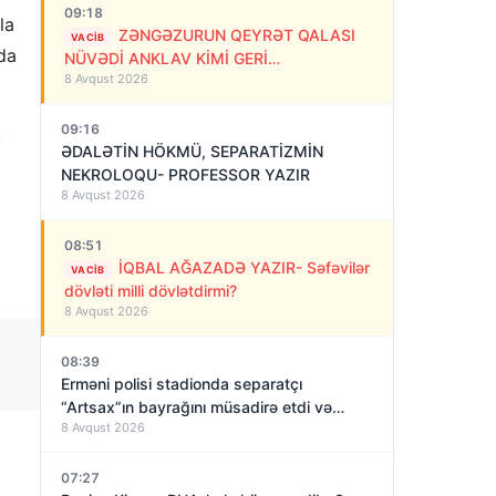
09:18
la
ZƏNGƏZURUN QEYRƏT QALASI
VACIB
da
NÜVƏDİ ANKLAV KİMİ GERİ
8 Avqust 2026
QAYTARILMALIDIR!
09:16
.
ƏDALƏTİN HÖKMÜ, SEPARATİZMİN
NEKROLOQU- PROFESSOR YAZIR
8 Avqust 2026
08:51
İQBAL AĞAZADƏ YAZIR- Səfəvilər
VACIB
dövləti milli dövlətdirmi?
8 Avqust 2026
08:39
Erməni polisi stadionda separatçı
“Artsax”ın bayrağını müsadirə etdi və…
8 Avqust 2026
07:27