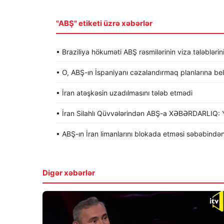
"ABŞ" etiketi üzrə xəbərlər
• Braziliya hökuməti ABŞ rəsmilərinin viza tələblərin
• O, ABŞ-ın İspaniyanı cəzalandırmaq planlarına be
• İran atəşkəsin uzadılmasını tələb etmədi
• İran Silahlı Qüvvələrindən ABŞ-a XƏBƏRDARLIQ: Y
• ABŞ-ın İran limanlarını blokada etməsi səbəbindən
Digər xəbərlər