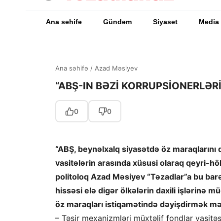
Ana səhifə
Gündəm
Siyasət
Media
Ana səhifə
/
Azad Məsiyev
“ABŞ-IN BƏZİ KORRUPSİONERLƏRİ
0
0
“ABŞ, beynəlxalq siyasətdə öz maraqlarını 
vasitələrin arasında xüsusi olaraq qeyri-h
politoloq Azad Məsiyev “Təzadlar”a bu barəd
hissəsi elə digər ölkələrin daxili işlərinə m
öz maraqları istiqamətində dəyişdirmək məq
– Təsir mexanizmləri müxtəlif fondlar vasitəsi