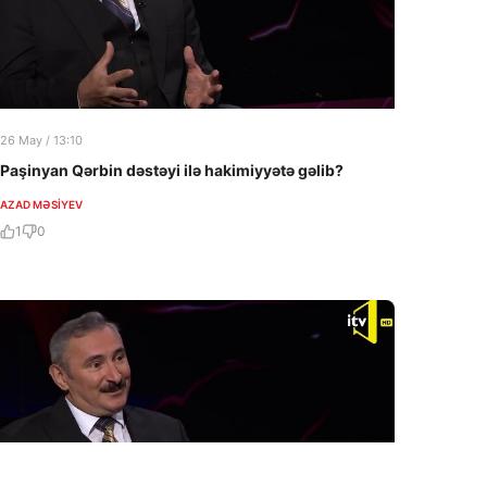
26 May / 13:10
Paşinyan Qərbin dəstəyi ilə hakimiyyətə gəlib?
AZAD MƏSIYEV
1
0