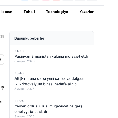
İdman
Təhsil
Texnologiya
Yazarlar
:35
Bugünkü xəbərlər
14:10
Paşinyan Ermənistan xalqına müraciət etdi
+
8 Avqust 2026
13:46
ABŞ-ın İrana qarşı yeni sanksiya dalğası:
İki kriptovalyuta birjası hədəfə alınıb
ış
8 Avqust 2026
11:04
nı
Yəmən ordusu Husi müqavimətinə qarşı
əməliyyata başladı
8 Avqust 2026