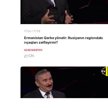
17 İyn / 17:28
Ermənistan Qərbə yönəlir: Rusiyanın regiondakı
rıçaqları zəifləyirmi?
AZAD MƏSIYEV
1
0