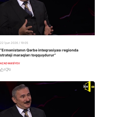
22 İyun 2026 / 19:05
“Ermənistanın Qərbə inteqrasiyası regionda
strateji maraqları toqquşdurur”
AZAD MƏSIYEV
1
0