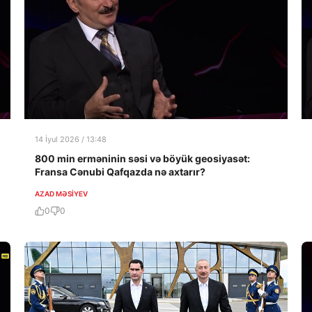
14 İyul 2026 / 13:48
800 min erməninin səsi və böyük geosiyasət:
Fransa Cənubi Qafqazda nə axtarır?
AZAD MƏSIYEV
0
0