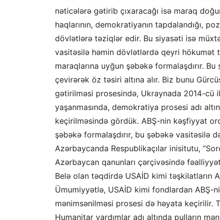
nəticələrə gətirib çıxaracağı isə maraq doğ
haqlarının, demokratiyanın tapdalandığı, po
dövlətlərə təziqlər edir. Bu siyasəti isə müxt
vasitəsilə həmin dövlətlərdə qeyri hökumət təş
maraqlarına uyğun şəbəkə formalaşdırır. Bu ş
çevirərək öz təsiri altına alır. Biz bunu Gü
gətirilməsi prosesində, Ukraynada 2014-cü i
yaşanmasında, demokratiya prosesi adı altınd
keçirilməsində gördük. ABŞ-nin kəşfiyyat orq
şəbəkə formalaşdırır, bu şəbəkə vasitəsilə də 
Azərbaycanda Respublikaçılar inisitutu, “Soro
Azərbaycan qanunları çərçivəsində fəalliyyət 
Belə olan təqdirdə USAİD kimi təşkilatların
Ümumiyyətlə, USAİD kimi fondlardan ABŞ-nin 
mənimsənilməsi prosesi də həyata keçirilir. Tr
Humanitar yardımlar adı altında pulların məni