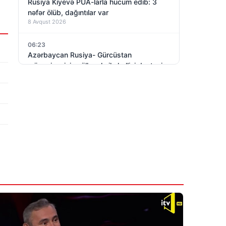
Rusiya Kiyevə PUA-larla hücum edib: 3
nəfər ölüb, dağıntılar var
8 Avqust 2026
06:23
Azərbaycan Rusiya- Gürcüstan
münaqişəsinin sülh yolu ilə həllini dəstəyir
8 Avqust 2026