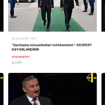
25 İyun 2026 / 14:12
“Qardaşlıq münasibətləri möhkəmlənir”-EKSPERT
DƏYƏRLƏNDİRİR
AZAD MƏSIYEV
0
0