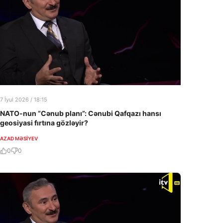
7 İyul 2026 / 18:15
NATO-nun “Cənub planı”: Cənubi Qafqazı hansı
geosiyasi fırtına gözləyir?
AZAD MƏSIYEV
0
0