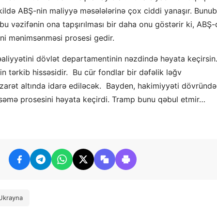
kildə ABŞ-nin maliyyə məsələlərinə çox ciddi yanaşır. Bunub
u vəzifənin ona tapşırılması bir daha onu göstərir ki, ABŞ-
ini mənimsənməsi prosesi gedir.
əaliyyətini dövlət departamentinin nəzdində həyata keçirsin
n tərkib hissəsidir. Bu cür fondlar bir dəfəlik ləğv
arət altında idarə ediləcək. Bayden, hakimiyyəti dövründə
msəmə prosesini həyata keçirdi. Tramp bunu qəbul etmir…
Ukrayna