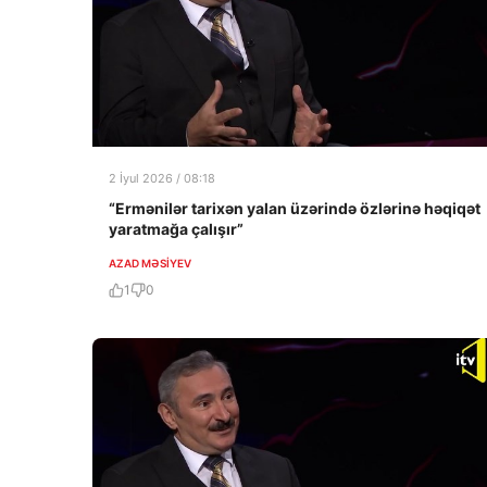
2 İyul 2026 / 08:18
“Ermənilər tarixən yalan üzərində özlərinə həqiqət
yaratmağa çalışır”
AZAD MƏSIYEV
1
0