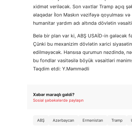
xidmət veriləcək. Son vaxtlar Tramp açıq şə
əlaqədar İlon Maskın vəzifəyə qoyulması və b
humanitar yardım adı altında dövlətin vəsait
Belə bir plan var ki, ABŞ USAİD-in gələcək f
Çünki bu mexanizim dövlətin xarici siyasətini
edilməyəcək. Hansısa qurumun nəzdində, nəz
bu fondlar vasitəsilə böyük vəsaitləri məni
Təqdim etdi: Y.Məmmədli
Xəbər maraqlı gəldi?
Sosial şəbəkələrdə paylaşın
ABŞ
Azərbaycan
Ermənistan
Tramp