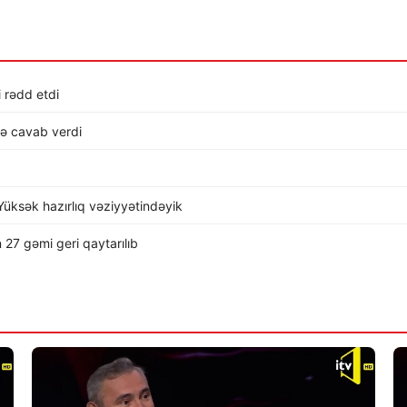
i rədd etdi
lə cavab verdi
üksək hazırlıq vəziyyətindəyik
 27 gəmi geri qaytarılıb