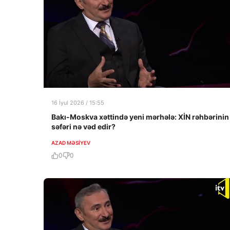
16 İyul 2026 / 15:55
Bakı-Moskva xəttində yeni mərhələ: XİN rəhbərinin
səfəri nə vəd edir?
AZAD MƏSIYEV
0
0