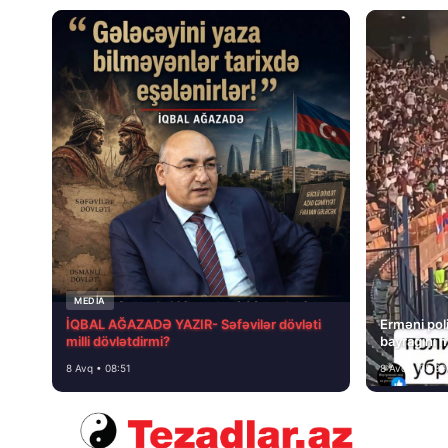
MEDİA
İQBAL AĞAZADƏ YAZIR- Səfəvilər dövləti
Erməni poli
milli dövlətdirmi?
bayrağını 
8 Avq • 08:51
8 Avq • 08:39