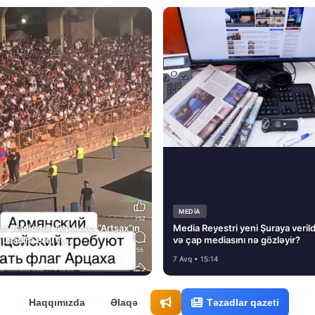
MEDİA
si stadionda separatçı “Artsax”ın
Media Reyestri yeni Şuraya verild
müsadirə etdi və…
və çap mediasını nə gözləyir?
7 Avq • 15:14
Haqqımızda
Əlaqə
Təzadlar qazeti