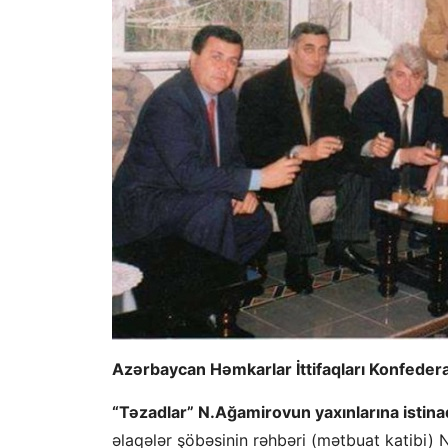
Azərbaycan Həmkarlar İttifaqları Konfedera
“Təzadlar” N.Ağamirovun yaxınlarına istina
əlaqələr şöbəsinin rəhbəri (mətbuat katibi