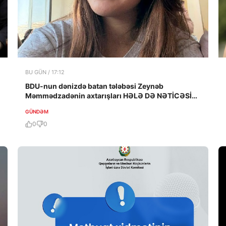
BU GÜN / 17:12
BDU-nun dənizdə batan tələbəsi Zeynəb
Məmmədzadənin axtarışları HƏLƏ DƏ NƏTİCƏSİZ
QALIB!
GÜNDƏM
0
0