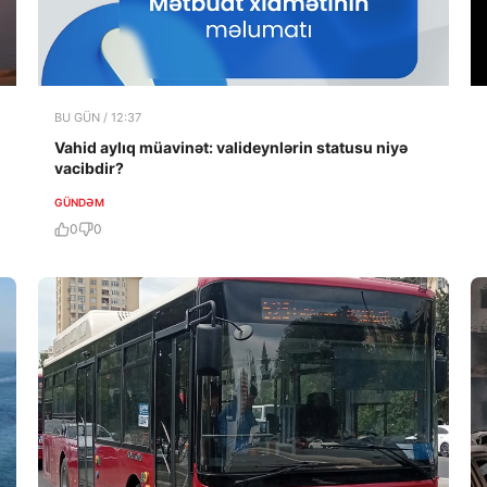
BU GÜN / 12:37
Vahid aylıq müavinət: valideynlərin statusu niyə
vacibdir?
GÜNDƏM
0
0