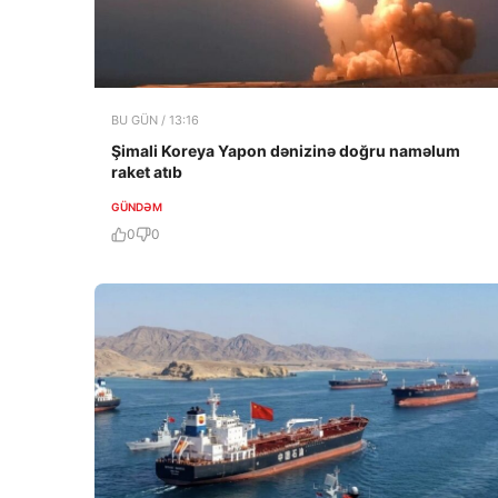
BU GÜN / 13:16
Şimali Koreya Yapon dənizinə doğru naməlum
raket atıb
GÜNDƏM
0
0