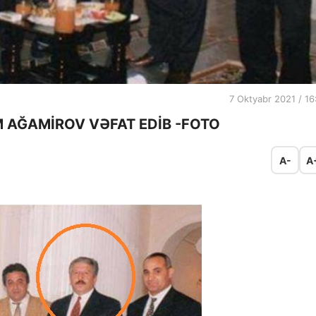
7 Oktyabr 2021 / 16
M AĞAMİROV VƏFAT EDİB -FOTO
A-
A