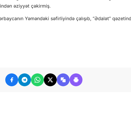
yindən əziyyət çəkirmiş.
zərbaycanın Yəməndəki səfirliyində çalışıb, “Ədalət” qəzetin