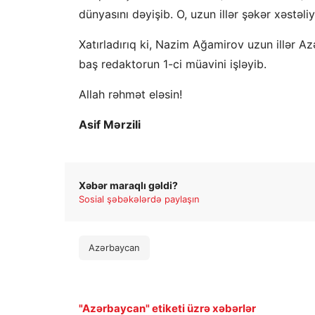
dünyasını dəyişib. O, uzun illər şəkər xəstəli
Xatırladırıq ki, Nazim Ağamirov uzun illər A
baş redaktorun 1-ci müavini işləyib.
Allah rəhmət eləsin!
Asif Mərzili
Xəbər maraqlı gəldi?
Sosial şəbəkələrdə paylaşın
Azərbaycan
"Azərbaycan" etiketi üzrə xəbərlər