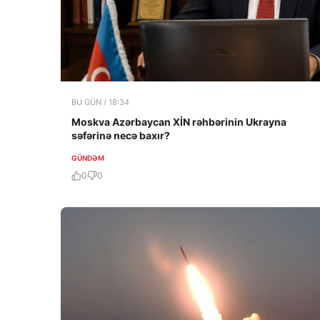
BU GÜN / 18:34
Moskva Azərbaycan XİN rəhbərinin Ukrayna
səfərinə necə baxır?
GÜNDƏM
0
0