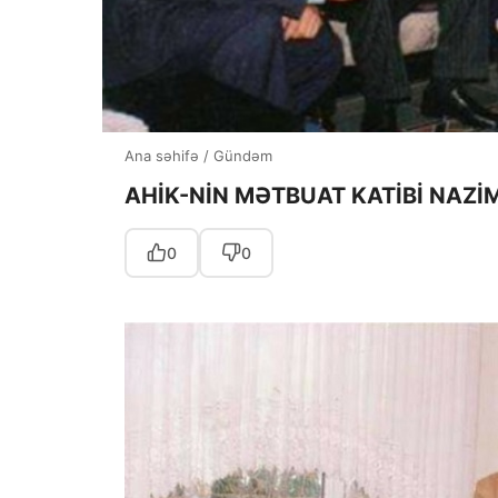
Ana səhifə
/
Gündəm
AHİK-NİN MƏTBUAT KATİBİ NAZİ
0
0