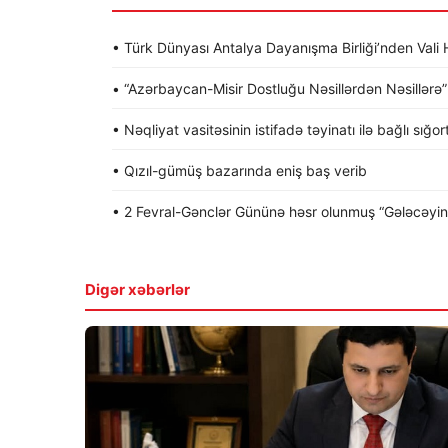
• Türk Dünyası Antalya Dayanışma Birliği’nden Va
• “Azərbaycan-Misir Dostluğu Nəsillərdən Nəsillərə” a
• Nəqliyat vasitəsinin istifadə təyinatı ilə bağlı sığo
• Qızıl-gümüş bazarında eniş baş verib
• 2 Fevral-Gənclər Gününə həsr olunmuş “Gələcəyin gə
Digər xəbərlər