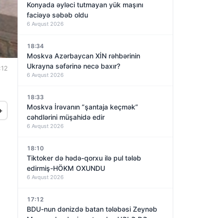
Konyada əyləci tutmayan yük maşını
faciəyə səbəb oldu
6 Avqust 2026
18:34
Moskva Azərbaycan XİN rəhbərinin
Ukrayna səfərinə necə baxır?
:12
6 Avqust 2026
18:33
Moskva İrəvanın “şantaja keçmək”
+
cəhdlərini müşahidə edir
6 Avqust 2026
18:10
Tiktoker də hədə-qorxu ilə pul tələb
edirmiş-HÖKM OXUNDU
6 Avqust 2026
17:12
BDU-nun dənizdə batan tələbəsi Zeynəb