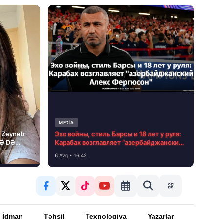
MEDİA
i Zeynəb
Эхо войны, стиль Барсы и 18 лет у руля:
LƏ DƏ
Карабах возглавляет “азербайджанский
Алекс Фергюсон”
6 Avq • 16:42
İdman
Təhsil
Texnologiya
Yazarlar