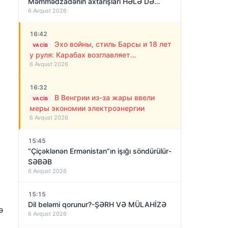
Məmmədzadənin axtarışları HƏLƏ DƏ
6 Avqust 2026
NƏTİCƏSİZ QALIB!
16:42
Эхо войны, стиль Барсы и 18 лет
VACIB
у руля: Карабах возглавляет
6 Avqust 2026
“азербайджанский Алекс Фергюсон”
16:32
В Венгрии из-за жары ввели
VACIB
меры экономии электроэнергии
6 Avqust 2026
15:45
“Çiçəklənən Ermənistan”ın işığı söndürülür-
SƏBƏB
6 Avqust 2026
15:15
Dil beləmi qorunur?-ŞƏRH VƏ MÜLAHİZƏ
ə
6 Avqust 2026