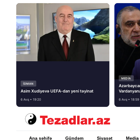
MEDİA
İDMAN
Azərbayca
Asim Xudiyevə UEFA-dan yeni təyinat
Vardanyana
basmayacağ
6 Avq • 19:20
6 Avq • 18:59
Ana səhifə
Gündəm
Siyasət
Media