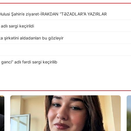
li Hulusi Şahin’e ziyaret-İRAKDAN “TƏZADLAR”A YAZIRLAR
dlı sərgi keçirildi
rta şirkətini aldadanları bu gözləyir
nci” adlı fərdi sərgi keçirilib