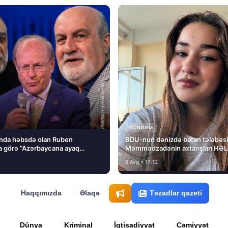
GÜNDƏM
nda həbsdə olan Ruben
BDU-nun dənizdə batan tələbəs
 görə “Azərbaycana ayaq
Məmmədzadənin axtarışları HƏ
ını” dedi və…
NƏTİCƏSİZ QALIB!
6 Avq • 17:12
Haqqımızda
Əlaqə
Təzadlar qazeti
Dünya
Kriminal
İqtisadiyyat
Cəmiyyət