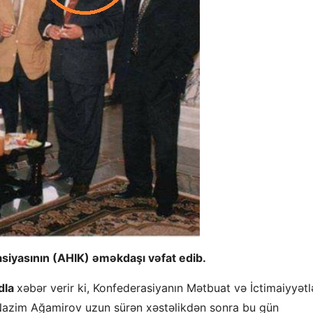
siyasının (AHIK) əməkdaşı vəfat edib.
dla
xəbər verir ki, Konfederasiyanın Mətbuat və İctimaiyyətl
) Nazim Ağamirov uzun sürən xəstəlikdən sonra bu gün