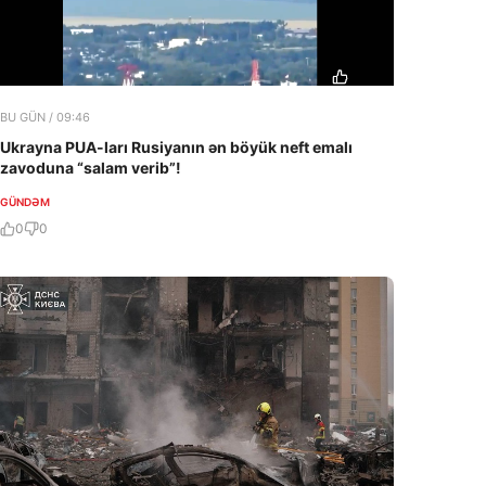
BU GÜN / 09:46
Ukrayna PUA-ları Rusiyanın ən böyük neft emalı
zavoduna “salam verib”!
GÜNDƏM
0
0