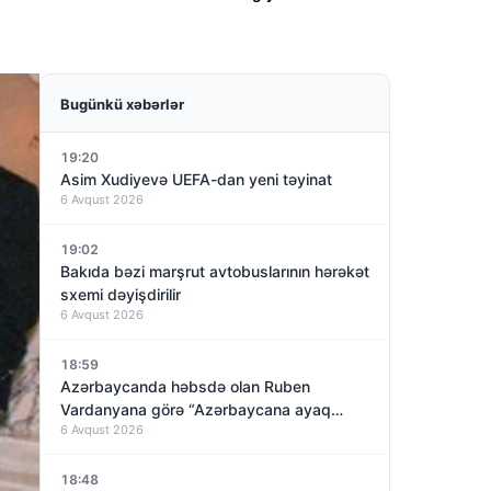
Bugünkü xəbərlər
19:20
Asim Xudiyevə UEFA-dan yeni təyinat
6 Avqust 2026
19:02
Bakıda bəzi marşrut avtobuslarının hərəkət
sxemi dəyişdirilir
6 Avqust 2026
18:59
Azərbaycanda həbsdə olan Ruben
Vardanyana görə “Azərbaycana ayaq
6 Avqust 2026
basmayacağını” dedi və…
18:48