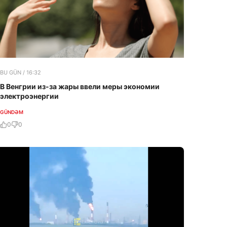
BU GÜN / 16:32
В Венгрии из-за жары ввели меры экономии
электроэнергии
GÜNDƏM
0
0