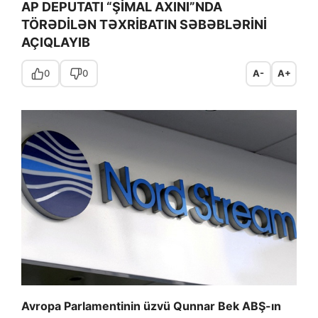
AP DEPUTATI “ŞİMAL AXINI”NDA
TÖRƏDİLƏN TƏXRİBATIN SƏBƏBLƏRİNİ
AÇIQLAYIB
0
0
A-
A+
Avropa Parlamentinin üzvü Qunnar Bek ABŞ-ın