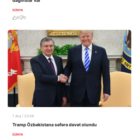
dağıntılar var
DÜNYA
0
0
7 Avq / 23:59
Tramp Özbəkistana səfərə dəvət olundu
DÜNYA