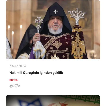
7 Avq / 20:34
Hakim II Qareginin işindən çəkilib
DÜNYA
0
0