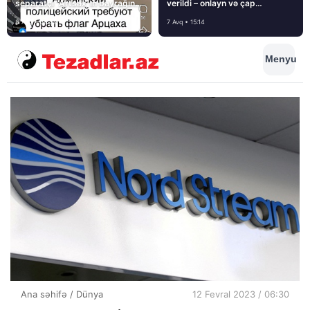
separatçı “Artsax”ın bayrağını
verildi – onlayn və çap
müsadirə etdi və…
mediasını nə gözləyir?
8 Avq • 08:39
7 Avq • 15:14
Menyu
Ana səhifə
/
Dünya
12 Fevral 2023 / 06:30