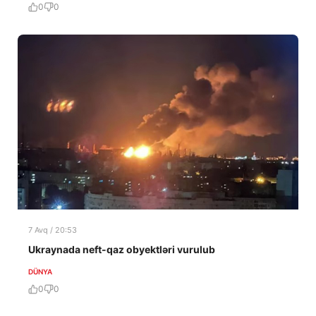
0
0
7 Avq / 20:53
Ukraynada neft-qaz obyektləri vurulub
DÜNYA
0
0