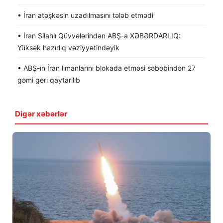
• İran atəşkəsin uzadılmasını tələb etmədi
• İran Silahlı Qüvvələrindən ABŞ-a XƏBƏRDARLIQ:
Yüksək hazırlıq vəziyyətindəyik
• ABŞ-ın İran limanlarını blokada etməsi səbəbindən 27
gəmi geri qaytarılıb
Digər xəbərlər