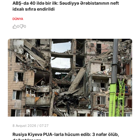
ABŞ-da 40 ildə bir ilk: Səudiyyə Ərəbistanının neft
idxalı sıfıra endirildi
DÜNYA
0
0
8 Avqust 2026 / 07:27
Rusiya Kiyevə PUA-larla hücum edib: 3 nəfər ölüb,