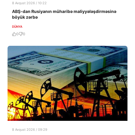
8 Avqust 2026 / 10:22
ABŞ-dan Rusiyanın müharibə maliyyələşdirməsinə
böyük zərbə
DÜNYA
0
0
8 Avqust 2026 / 09:29