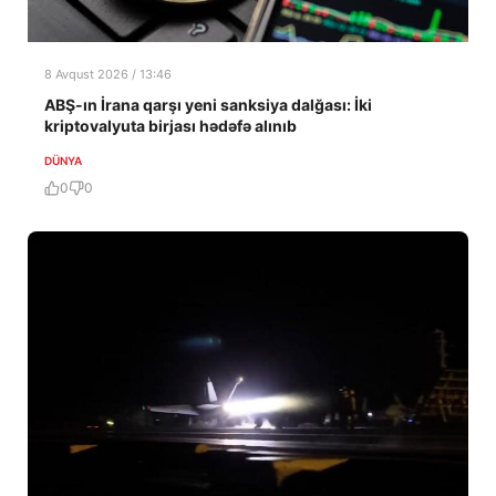
8 Avqust 2026 / 13:46
ABŞ-ın İrana qarşı yeni sanksiya dalğası: İki
kriptovalyuta birjası hədəfə alınıb
DÜNYA
0
0