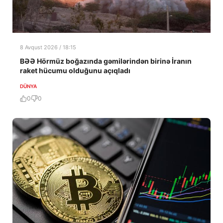
8 Avqust 2026 / 18:15
BƏƏ Hörmüz boğazında gəmilərindən birinə İranın
raket hücumu olduğunu açıqladı
DÜNYA
0
0