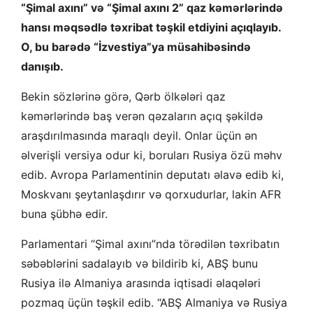
“Şimal axını” və “Şimal axını 2” qaz kəmərlərində
hansı məqsədlə təxribat təşkil etdiyini açıqlayıb.
O, bu barədə “İzvestiya”ya müsahibəsində
danışıb.
Bekin sözlərinə görə, Qərb ölkələri qaz
kəmərlərində baş verən qəzaların açıq şəkildə
araşdırılmasında maraqlı deyil. Onlar üçün ən
əlverişli versiya odur ki, boruları Rusiya özü məhv
edib. Avropa Parlamentinin deputatı əlavə edib ki,
Moskvanı şeytanlaşdırır və qorxudurlar, lakin AFR
buna şübhə edir.
Parlamentari “Şimal axını”nda törədilən təxribatın
səbəblərini sadalayıb və bildirib ki, ABŞ bunu
Rusiya ilə Almaniya arasında iqtisadi əlaqələri
pozmaq üçün təşkil edib. “ABŞ Almaniya və Rusiya