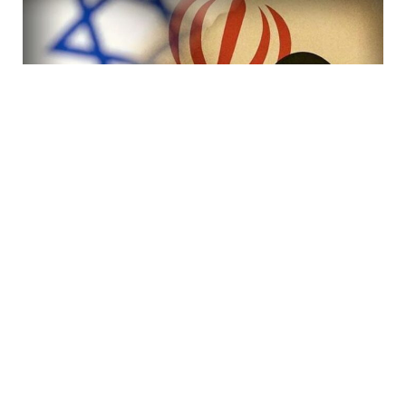
7 Avq / 19:47
İranda rejimi devirmək planı iflasa uğradı! İsraildə bir
çox Mossad rəsmisi işdən çıxarıldı
DÜNYA
0
0