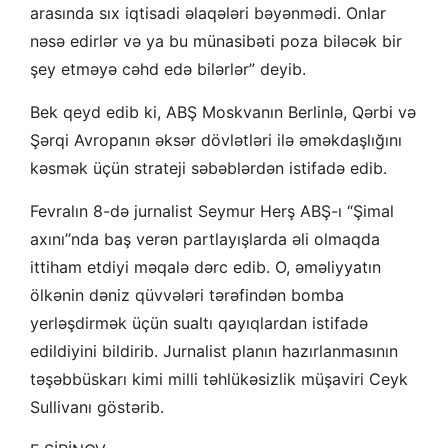
arasında sıx iqtisadi əlaqələri bəyənmədi. Onlar
nəsə edirlər və ya bu münasibəti poza biləcək bir
şey etməyə cəhd edə bilərlər” deyib.
Bek qeyd edib ki, ABŞ Moskvanın Berlinlə, Qərbi və
Şərqi Avropanın əksər dövlətləri ilə əməkdaşlığını
kəsmək üçün strateji səbəblərdən istifadə edib.
Fevralın 8-də jurnalist Seymur Herş ABŞ-ı “Şimal
axını”nda baş verən partlayışlarda əli olmaqda
ittiham etdiyi məqalə dərc edib. O, əməliyyatın
ölkənin dəniz qüvvələri tərəfindən bomba
yerləşdirmək üçün sualtı qayıqlardan istifadə
edildiyini bildirib. Jurnalist planın hazırlanmasının
təşəbbüskarı kimi milli təhlükəsizlik müşaviri Ceyk
Sullivanı göstərib.