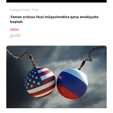
8 Avqust 2026 / 11:04
Yəmən ordusu Husi müqavimətinə qarşı əməliyyata
başladı
DÜNYA
0
0