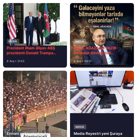
MEDİA
MEDİA
Prezident İlham Əliyev ABŞ
İQBAL AĞAZADƏ YAZIR-
prezidenti Donald Trampa
Səfəvilər dövləti milli
məktubunda yazıb ki…
dövlətdirmi?
8 Avq • 21:43
8 Avq • 08:51
MEDİA
Erməni polisi stadionda
Media Reyestri yeni Şuraya