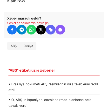
E.ŞİRİNOV
Xəbər maraqlı gəldi?
Sosial şəbəkələrdə paylaşın
ABŞ
Rusiya
"ABŞ" etiketi üzrə xəbərlər
• Braziliya hökuməti ABŞ rəsmilərinin viza tələblərini rədd
etdi
• O, ABŞ-ın İspaniyanı cəzalandırmaq planlarına belə
cavab verdi