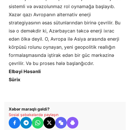
sistemli və əvəzolunmaz rol oynamağa başlayıb.
Xəzər qazı Avropanın alternativ enerji
strategiyasının əsas sütunlarından birinə çevrilir. Bu
isə o deməkdir ki, Azərbaycan təkcə enerji ixrac
edən ölkə deyil. O, Avropa ilə Asiya arasında enerji
körpüsü rolunu oynayan, yeni geopolitik reallığın
formalaşmasında iştirak edən bir güc mərkəzinə
çevrilir. Və bu proses hələ başlanğıcdır.
Elbəyi Həsənli
Sürix
Xəbər maraqlı gəldi?
Sosial şəbəkələrdə paylaşın