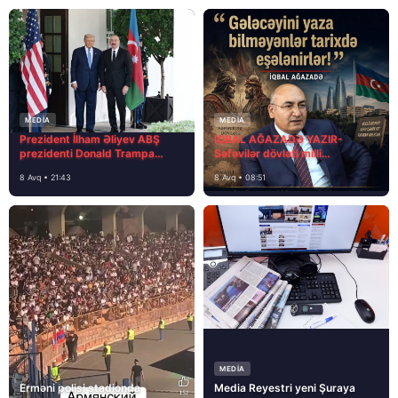
MEDİA
MEDİA
Prezident İlham Əliyev ABŞ
İQBAL AĞAZADƏ YAZIR-
prezidenti Donald Trampa
Səfəvilər dövləti milli
məktubunda yazıb ki…
dövlətdirmi?
8 Avq • 21:43
8 Avq • 08:51
MEDİA
Erməni polisi stadionda
Media Reyestri yeni Şuraya