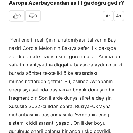
Avropa Azərbaycandan asılılığa doğru gedir?
0
0
A-
A+
Yeni enerji reallığının anatomiyası İtaliyanın Baş
naziri Corcia Meloninin Bakıya səfəri ilk baxışda
adi diplomatik hadisə kimi görünə bilər. Amma bu
səfərin mahiyyətinə diqqətlə baxanda aydın olur ki,
burada söhbət təkcə iki ölkə arasındakı
münasibətlərdən getmir. Bu, əslində Avropanın
enerji siyasətində baş verən böyük dönüşün bir
fraqmentidir. Son illərdə dünya sürətlə dəyişir.
Xüsusilə 2022-ci ildən sonra, Rusiya–Ukrayna
müharibəsinin başlanması ilə Avropanın enerji
sistemi ciddi sarsıntı yaşadı. Onilliklər boyu
qurulmuş enerji balansı bir anda riskə çevrildi.