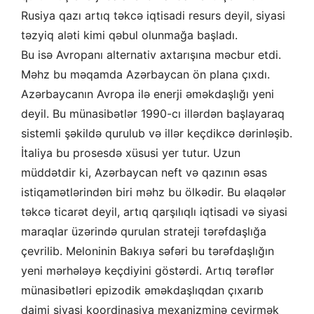
Rusiya qazı artıq təkcə iqtisadi resurs deyil, siyasi
təzyiq aləti kimi qəbul olunmağa başladı.
Bu isə Avropanı alternativ axtarışına məcbur etdi.
Məhz bu məqamda Azərbaycan ön plana çıxdı.
Azərbaycanın Avropa ilə enerji əməkdaşlığı yeni
deyil. Bu münasibətlər 1990-cı illərdən başlayaraq
sistemli şəkildə qurulub və illər keçdikcə dərinləşib.
İtaliya bu prosesdə xüsusi yer tutur. Uzun
müddətdir ki, Azərbaycan neft və qazının əsas
istiqamətlərindən biri məhz bu ölkədir. Bu əlaqələr
təkcə ticarət deyil, artıq qarşılıqlı iqtisadi və siyasi
maraqlar üzərində qurulan strateji tərəfdaşlığa
çevrilib. Meloninin Bakıya səfəri bu tərəfdaşlığın
yeni mərhələyə keçdiyini göstərdi. Artıq tərəflər
münasibətləri epizodik əməkdaşlıqdan çıxarıb
daimi siyasi koordinasiya mexanizminə çevirmək