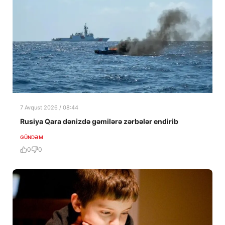
7 Avqust 2026 / 08:44
Rusiya Qara dənizdə gəmilərə zərbələr endirib
GÜNDƏM
0
0