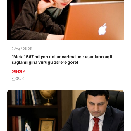
7 Avq / 08:05
“Meta” 567 milyon dollar cərimələni: uşaqların əqli
sağlamlığına vuruğu zərərə görə!
GÜNDƏM
0
0