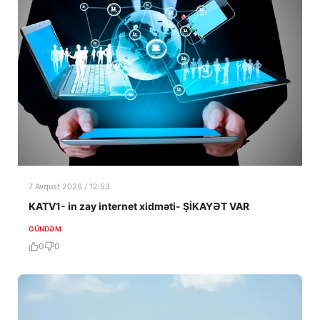
7 Avqust 2026 / 12:53
KATV1- in zay internet xidməti- ŞİKAYƏT VAR
GÜNDƏM
0
0