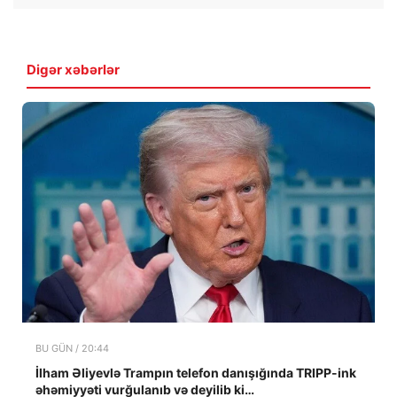
Digər xəbərlər
BU GÜN / 20:44
İlham Əliyevlə Trampın telefon danışığında TRIPP-ink
əhəmiyyəti vurğulanıb və deyilib ki…