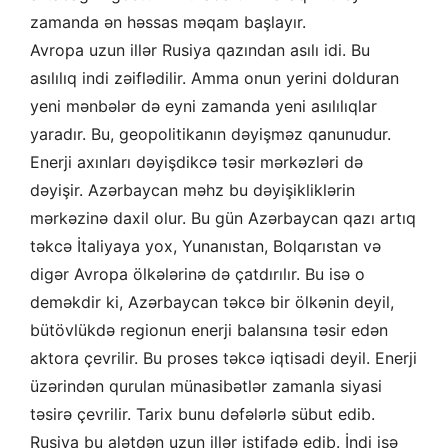
zamanda ən həssas məqam başlayır.
Avropa uzun illər Rusiya qazından asılı idi. Bu
asılılıq indi zəiflədilir. Amma onun yerini dolduran
yeni mənbələr də eyni zamanda yeni asılılıqlar
yaradır. Bu, geopolitikanın dəyişməz qanunudur.
Enerji axınları dəyişdikcə təsir mərkəzləri də
dəyişir. Azərbaycan məhz bu dəyişikliklərin
mərkəzinə daxil olur. Bu gün Azərbaycan qazı artıq
təkcə İtaliyaya yox, Yunanıstan, Bolqarıstan və
digər Avropa ölkələrinə də çatdırılır. Bu isə o
deməkdir ki, Azərbaycan təkcə bir ölkənin deyil,
bütövlükdə regionun enerji balansına təsir edən
aktora çevrilir. Bu proses təkcə iqtisadi deyil. Enerji
üzərindən qurulan münasibətlər zamanla siyasi
təsirə çevrilir. Tarix bunu dəfələrlə sübut edib.
Rusiya bu alətdən uzun illər istifadə edib. İndi isə