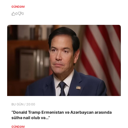
GÜNDƏM
0
0
BU GÜN / 20:00
“Donald Tramp Ermənistan və Azərbaycan arasında
sülhə nail olub və…”
GÜNDƏM