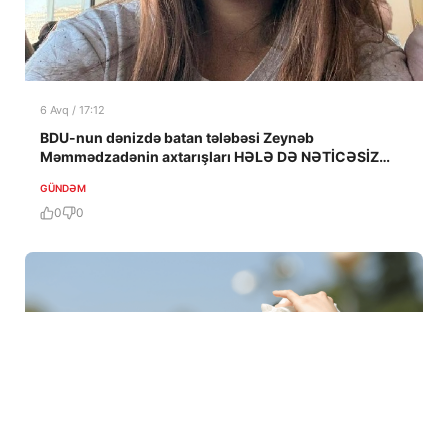
6 Avq / 17:12
BDU-nun dənizdə batan tələbəsi Zeynəb
Məmmədzadənin axtarışları HƏLƏ DƏ NƏTİCƏSİZ
QALIB!
GÜNDƏM
0
0