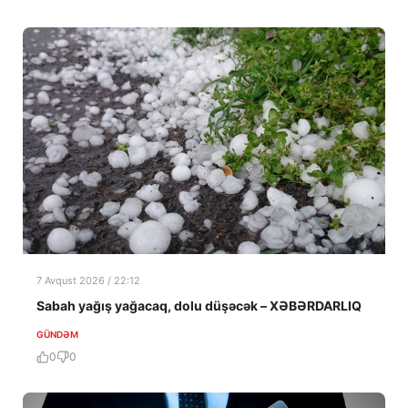
7 Avqust 2026 / 22:12
Sabah yağış yağacaq, dolu düşəcək – XƏBƏRDARLIQ
GÜNDƏM
0
0