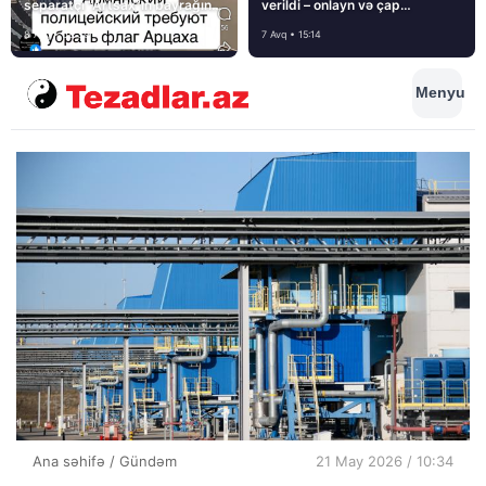
separatçı “Artsax”ın bayrağını
verildi – onlayn və çap
müsadirə etdi və…
mediasını nə gözləyir?
8 Avq • 08:39
7 Avq • 15:14
Menyu
Ana səhifə
/
Gündəm
21 May 2026 / 10:34