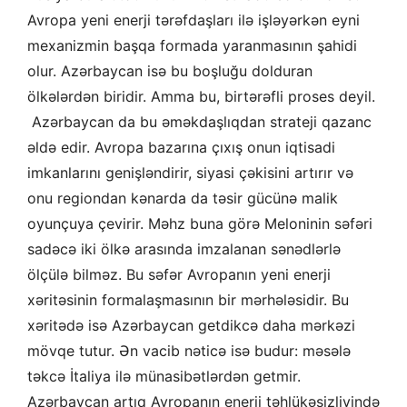
Avropa yeni enerji tərəfdaşları ilə işləyərkən eyni
mexanizmin başqa formada yaranmasının şahidi
olur. Azərbaycan isə bu boşluğu dolduran
ölkələrdən biridir. Amma bu, birtərəfli proses deyil.
Azərbaycan da bu əməkdaşlıqdan strateji qazanc
əldə edir. Avropa bazarına çıxış onun iqtisadi
imkanlarını genişləndirir, siyasi çəkisini artırır və
onu regiondan kənarda da təsir gücünə malik
oyunçuya çevirir. Məhz buna görə Meloninin səfəri
sadəcə iki ölkə arasında imzalanan sənədlərlə
ölçülə bilməz. Bu səfər Avropanın yeni enerji
xəritəsinin formalaşmasının bir mərhələsidir. Bu
xəritədə isə Azərbaycan getdikcə daha mərkəzi
mövqe tutur. Ən vacib nəticə isə budur: məsələ
təkcə İtaliya ilə münasibətlərdən getmir.
Azərbaycan artıq Avropanın enerji təhlükəsizliyində