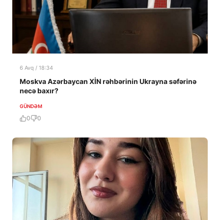
6 Avq / 18:34
Moskva Azərbaycan XİN rəhbərinin Ukrayna səfərinə
necə baxır?
GÜNDƏM
0
0