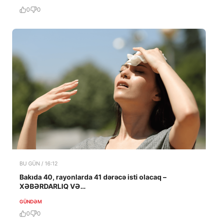
0
0
BU GÜN / 16:12
Bakıda 40, rayonlarda 41 dərəcə isti olacaq –
XƏBƏRDARLIQ VƏ…
GÜNDƏM
0
0