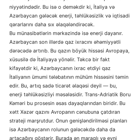
niyyətindədir. Bu isə o deməkdir ki, İtaliya və
Azərbaycan gələcək enerji, təhlükəsizlik və iqtisadi
qərarlarını daha sıx əlaqələndirəcək.
Bu münasibətlərin mərkəzində isə enerji dayanır.
Azərbaycan son illərdə qaz ixracını əhəmiyyətli
dərəcədə artırıb. Bu qazın böyük hissəsi Avropaya,
xüsusilə də İtaliyaya yönəlir. Təkcə bir fakt
kifayətdir ki, Azərbaycanın ixrac etdiyi qaz
İtaliyanın ümumi tələbatının mühüm hissəsini təmin
edir. Bu, artıq sadə ticarət əlaqəsi deyil — bu,
enerji təhlükəsizliyi məsələsidir. Trans-Adriatik Boru
Kəməri bu prosesin əsas dayaqlarından biridir. Bu
xətt Xəzər qazını Avropanın cənubuna çatdıran
strateji marşrutdur. Onun genişləndirilməsi planları
isə Azərbaycanın rolunun gələcəkdə daha da
artacağını göstərir. Burada ən maraqlı və eyni