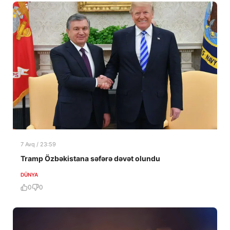
7 Avq / 23:59
Tramp Özbəkistana səfərə dəvət olundu
DÜNYA
0
0