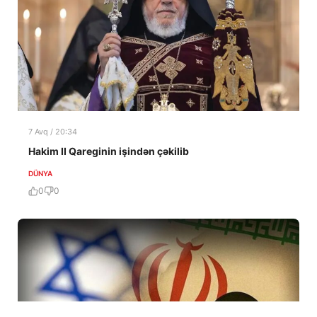
7 Avq / 20:34
Hakim II Qareginin işindən çəkilib
DÜNYA
0
0