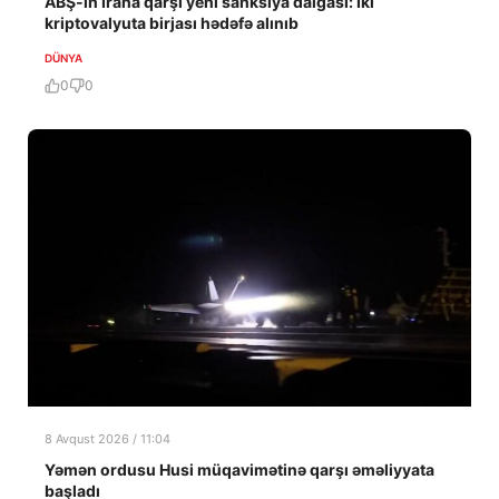
ABŞ-ın İrana qarşı yeni sanksiya dalğası: İki
kriptovalyuta birjası hədəfə alınıb
DÜNYA
0
0
8 Avqust 2026 / 11:04
Yəmən ordusu Husi müqavimətinə qarşı əməliyyata
başladı