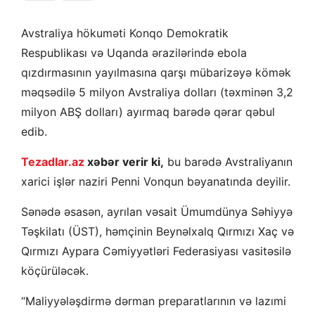
Avstraliya hökuməti Konqo Demokratik
Respublikası və Uqanda ərazilərində ebola
qızdırmasının yayılmasına qarşı mübarizəyə kömək
məqsədilə 5 milyon Avstraliya dolları (təxminən 3,2
milyon ABŞ dolları) ayırmaq barədə qərar qəbul
edib.
Tezadlar.az
xəbər verir ki,
bu barədə Avstraliyanın
xarici işlər naziri Penni Vonqun bəyanatında deyilir.
Sənədə əsasən, ayrılan vəsait Ümumdünya Səhiyyə
Təşkilatı (ÜST), həmçinin Beynəlxalq Qırmızı Xaç və
Qırmızı Aypara Cəmiyyətləri Federasiyası vasitəsilə
köçürüləcək.
“Maliyyələşdirmə dərman preparatlarının və lazımi