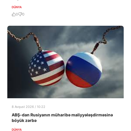
DÜNYA
0
0
8 Avqust 2026 / 10:22
ABŞ-dan Rusiyanın müharibə maliyyələşdirməsinə
böyük zərbə
DÜNYA