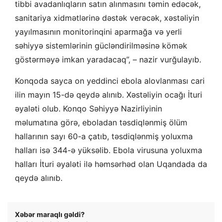
tibbi avadanlıqların satın alınmasını təmin edəcək,
sanitariya xidmətlərinə dəstək verəcək, xəstəliyin
yayılmasının monitorinqini aparmağa və yerli
səhiyyə sistemlərinin gücləndirilməsinə kömək
göstərməyə imkan yaradacaq”, – nazir vurğulayıb.
Konqoda sayca on yeddinci ebola alovlanması cari
ilin mayın 15-də qeydə alınıb. Xəstəliyin ocağı İturi
əyaləti olub. Konqo Səhiyyə Nazirliyinin
məlumatına görə, eboladan təsdiqlənmiş ölüm
hallarının sayı 60-a çatıb, təsdiqlənmiş yoluxma
halları isə 344-ə yüksəlib. Ebola virusuna yoluxma
halları İturi əyaləti ilə həmsərhəd olan Uqandada da
qeydə alınıb.
Xəbər maraqlı gəldi?