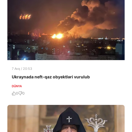
7 Avq / 20:53
Ukraynada neft-qaz obyektləri vurulub
DÜNYA
0
0