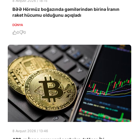
8 Avqust 2026 / 18:15
BƏƏ Hörmüz boğazında gəmilərindən birinə İranın
raket hücumu olduğunu açıqladı
DÜNYA
0
0
8 Avqust 2026 / 13:46