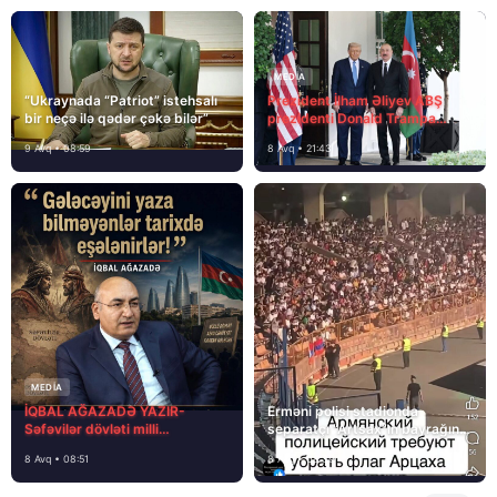
MEDİA
“Ukraynada “Patriot” istehsalı
Prezident İlham Əliyev ABŞ
bir neçə ilə qədər çəkə bilər”
prezidenti Donald Trampa
məktubunda yazıb ki…
9 Avq • 08:59
8 Avq • 21:43
MEDİA
İQBAL AĞAZADƏ YAZIR-
Erməni polisi stadionda
Səfəvilər dövləti milli
separatçı “Artsax”ın bayrağını
dövlətdirmi?
müsadirə etdi və…
8 Avq • 08:51
8 Avq • 08:39