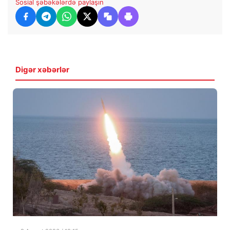
Sosial şəbəkələrdə paylaşın
Digər xəbərlər