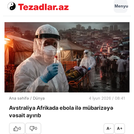
Menyu
Ana səhifə
/
Dünya
4 İyun 2026 / 08:41
Avstraliya Afrikada ebola ilə mübarizəyə
vəsait ayırıb
0
0
A-
A+