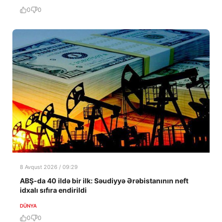
0
0
8 Avqust 2026 / 09:29
ABŞ-da 40 ildə bir ilk: Səudiyyə Ərəbistanının neft
idxalı sıfıra endirildi
DÜNYA
0
0