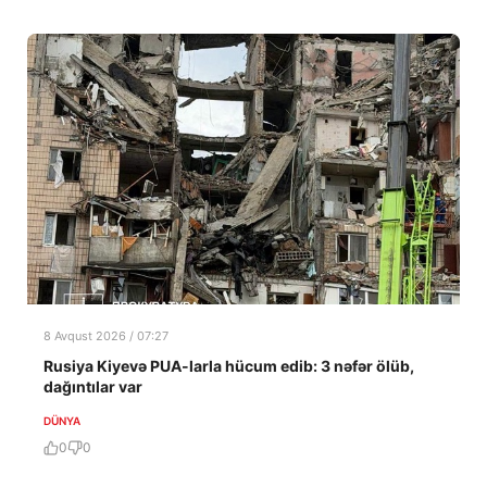
8 Avqust 2026 / 07:27
Rusiya Kiyevə PUA-larla hücum edib: 3 nəfər ölüb,
dağıntılar var
DÜNYA
0
0