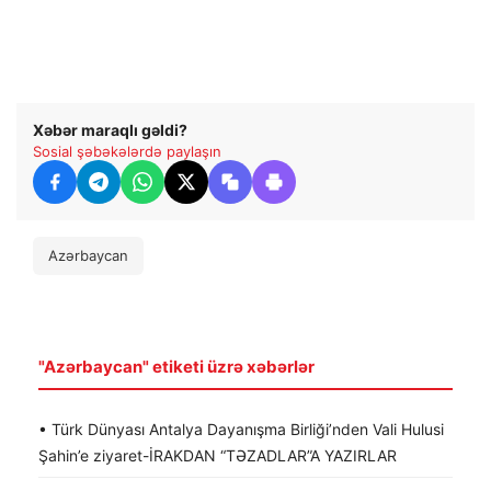
Xəbər maraqlı gəldi?
Sosial şəbəkələrdə paylaşın
Azərbaycan
"Azərbaycan" etiketi üzrə xəbərlər
• Türk Dünyası Antalya Dayanışma Birliği’nden Vali Hulusi
Şahin’e ziyaret-İRAKDAN “TƏZADLAR”A YAZIRLAR