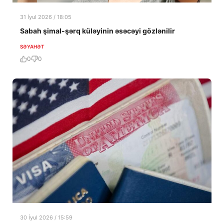
31 İyul 2026 / 18:05
Sabah şimal-şərq küləyinin əsəcəyi gözlənilir
SƏYAHƏT
0
0
30 İyul 2026 / 15:59