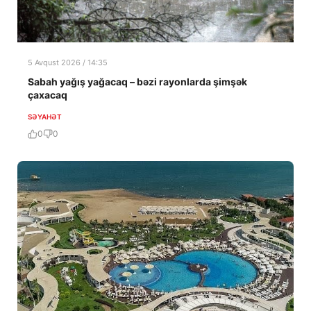
5 Avqust 2026 / 14:35
Sabah yağış yağacaq – bəzi rayonlarda şimşək
çaxacaq
SƏYAHƏT
0
0