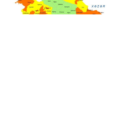
26 İyl / 13:31
Küləkli hava şəraiti ilə bağlı sarı və narıncı
XƏBƏRDARLIQ EDİLDİ
SƏYAHƏT
0
0