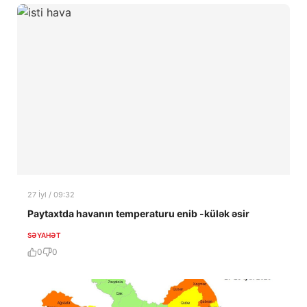
27 İyl / 09:32
Paytaxtda havanın temperaturu enib -külək əsir
SƏYAHƏT
0
0