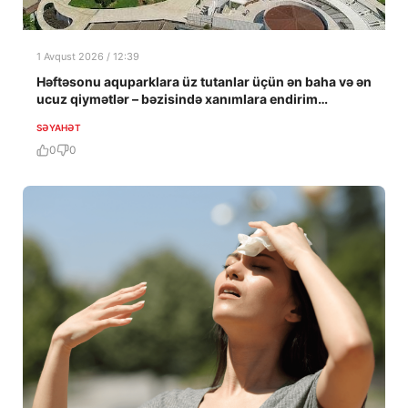
1 Avqust 2026 / 12:39
Həftəsonu aquparklara üz tutanlar üçün ən baha və ən
ucuz qiymətlər – bəzisində xanımlara endirim…
SƏYAHƏT
0
0