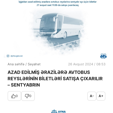
Ana səhifə
/
Səyahət
26 Avqust 2024 / 08:53
AZAD EDİLMİŞ ƏRAZİLƏRƏ AVTOBUS
REYSLƏRİNİN BİLETLƏRİ SATIŞA ÇIXARILIR
– SENTYABRIN
0
0
A-
A+