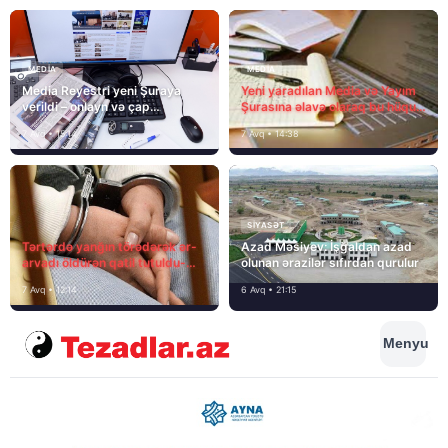
MEDİA
MEDİA
Media Reyestri yeni Şuraya
Yeni yaradılan Media və Yayım
verildi – onlayn və çap
Şurasına əlavə olaraq bu hüquq
mediasını nə gözləyir?
və vəzifələr də verilib
7 Avq • 15:14
7 Avq • 14:38
SIYASƏT
Tərtərdə yanğın törədərək ər-
Azad Məsiyev: İşğaldan azad
arvadı öldürən qatil tutuldu-
olunan ərazilər sıfırdan qurulur
SON DƏQİQƏ
7 Avq • 12:14
6 Avq • 21:15
Menyu