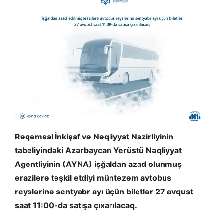
Rəqəmsal İnkişaf və Nəqliyyat Nazirliyinin
tabeliyindəki Azərbaycan Yerüstü Nəqliyyat
Agentliyinin (AYNA) işğaldan azad olunmuş
ərazilərə təşkil etdiyi müntəzəm avtobus
reyslərinə sentyabr ayı üçün biletlər 27 avqust
saat 11:00-da satışa çıxarılacaq.