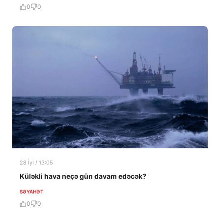
0
0
28 İyl / 13:05
Küləkli hava neçə gün davam edəcək?
SƏYAHƏT
0
0