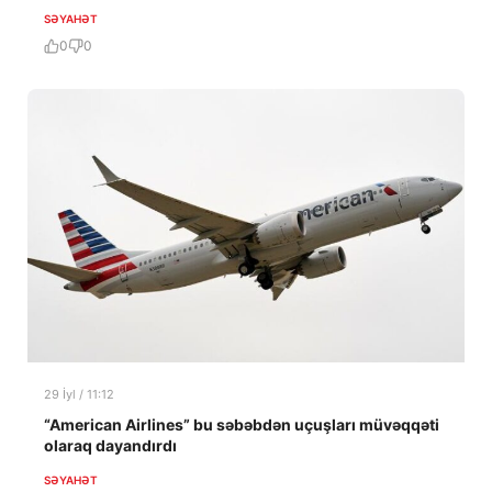
SƏYAHƏT
0
0
29 İyl / 11:12
“American Airlines” bu səbəbdən uçuşları müvəqqəti
olaraq dayandırdı
SƏYAHƏT