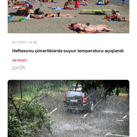
BU GÜN / 14:48
Həftəsonu çimərliklərdə suyun temperaturu açıqlandı
SƏYAHƏT
0
0