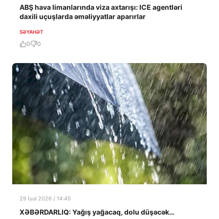
ABŞ hava limanlarında viza axtarışı: ICE agentləri
daxili uçuşlarda əməliyyatlar aparırlar
SƏYAHƏT
0
0
29 İyul 2026 / 14:45
XƏBƏRDARLIQ: Yağış yağacaq, dolu düşəcək…