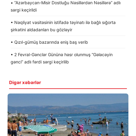
• “Azərbaycan-Misir Dostluğu Nəsillərdən Nəsillərə” adlı
sərgi keçirildi
• Nəqliyat vasitəsinin istifadə təyinatı ilə bağlı sığorta
şirkətini aldadanları bu gözləyir
• Qızıl-gümüş bazarında eniş baş verib
• 2 Fevral-Gənclər Gününə həsr olunmuş “Gələcəyin
gənci” adlı fərdi sərgi keçirilib
Digər xəbərlər