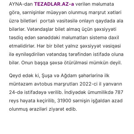
AYNA-dan
TEZADLAR.AZ-a
verilən məlumata
görə, sərnişinlər müəyyən olunmuş marşrut xətləri
üzrə biletləri
portalı vasitəsilə onlayn qaydada ala
bilərlər. Vətəndaşlar bilet almaq üçün şəxsiyyəti
təsdiq edən sənəddəki məlumatları sistemə daxil
etməlidirlər. Hər bir bilet yalnız şəxsiyyət vəsiqəsi
ilə eyniləşdirilən vətəndaş tərəfindən istifadə oluna
bilər. Onun başqa şəxsə ötürülməsi mümkün deyil.
Qeyd edək ki, Şuşa və Ağdam şəhərlərinə ilk
müntəzəm avtobus marşrutları 2022-ci il yanvarın
24-də istifadəyə verilib. İndiyədək ümumilikdə 787
reys həyata keçirilib, 31900 sərnişin işğaldan azad
olunmuş əraziləri ziyarət edib.