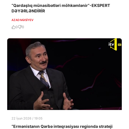
“Qardaşlıq münasibətləri möhkəmlənir”-EKSPERT
DƏYƏRLƏNDİRİR
AZAD MƏSIYEV
0
0
22 İyun 2026 / 19:05
“Ermənistanın Qərbə inteqrasiyası regionda strateji