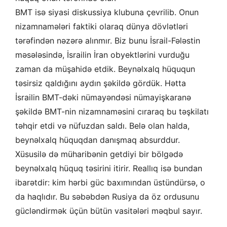
BMT isə siyasi diskussiya klubuna çevrilib. Onun
nizamnamələri faktiki olaraq dünya dövlətləri
tərəfindən nəzərə alınmır. Biz bunu İsrail-Fələstin
məsələsində, İsrailin İran obyektlərini vurduğu
zaman da müşahidə etdik. Beynəlxalq hüququn
təsirsiz qaldığını aydın şəkildə gördük. Hətta
İsrailin BMT-dəki nümayəndəsi nümayişkaranə
şəkildə BMT-nin nizamnaməsini cıraraq bu təşkilatı
təhqir etdi və nüfuzdan saldı. Belə olan halda,
beynəlxalq hüquqdan danışmaq absurddur.
Xüsusilə də müharibənin getdiyi bir bölgədə
beynəlxalq hüquq təsirini itirir. Reallıq isə bundan
ibarətdir: kim hərbi güc baxımından üstündürsə, o
da haqlıdır. Bu səbəbdən Rusiya da öz ordusunu
gücləndirmək üçün bütün vasitələri məqbul sayır.