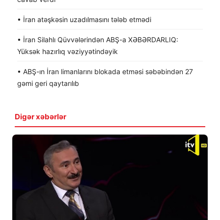
• İran atəşkəsin uzadılmasını tələb etmədi
• İran Silahlı Qüvvələrindən ABŞ-a XƏBƏRDARLIQ:
Yüksək hazırlıq vəziyyətindəyik
• ABŞ-ın İran limanlarını blokada etməsi səbəbindən 27
gəmi geri qaytarılıb
Digər xəbərlər