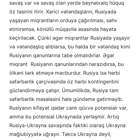
savaş var və savaş olan yerdə beynəlxalq hüquq
öz təsirini itirir. Xarici vətəndaşların, Rusiyada
yaşayan miqrantların orduya çağırılması, səhv
etmirəmsə, könüllü müqavilə əsasında həyata
keçiriləcək. Çünki əgər miqrantlar Rusiyada yaşayır
və vətəndaşlıq alıblarsa, bu halda bir vətəndaş kimi
Rusiyanın qanunlarına tabe olmalıdırlar. Əgər
miqrant Rusiyanın qanunlarından narazıdırsa, bu
ölkəni tərk etməyə məcburdur. Rusiya isə hərbi
səfərbərlik çərçivəsində öz hərbi kontingentini
gücləndirməyə çalışır. Ümumilikdə, Rusiya tam
səfərbərlik məsələsini hələ gündəmə gətirməyib.
Rusiyanın kifayət qədər canlı qüvvə potensialı var,
amma bu potensial Ukraynada yerləşmir. Artıq
Rusiya-Ukrayna savaşında faktiki olaraq Ukrayna
məğlubiyyətə uğrayır. Təkcə Ukrayna deyil,