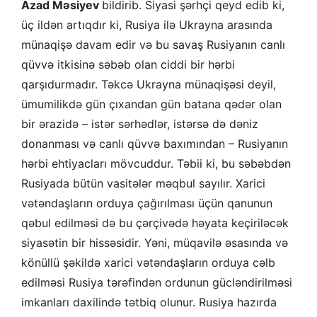
Azad Məsiyev
bildirib. Siyasi şərhçi qeyd edib ki,
üç ildən artıqdır ki, Rusiya ilə Ukrayna arasında
münaqişə davam edir və bu savaş Rusiyanın canlı
qüvvə itkisinə səbəb olan ciddi bir hərbi
qarşıdurmadır. Təkcə Ukrayna münaqişəsi deyil,
ümumilikdə gün çıxandan gün batana qədər olan
bir ərazidə – istər sərhədlər, istərsə də dəniz
donanması və canlı qüvvə baxımından – Rusiyanın
hərbi ehtiyacları mövcuddur. Təbii ki, bu səbəbdən
Rusiyada bütün vasitələr məqbul sayılır. Xarici
vətəndaşların orduya çağırılması üçün qanunun
qəbul edilməsi də bu çərçivədə həyata keçiriləcək
siyasətin bir hissəsidir. Yəni, müqavilə əsasında və
könüllü şəkildə xarici vətəndaşların orduya cəlb
edilməsi Rusiya tərəfindən ordunun gücləndirilməsi
imkanları daxilində tətbiq olunur. Rusiya hazırda