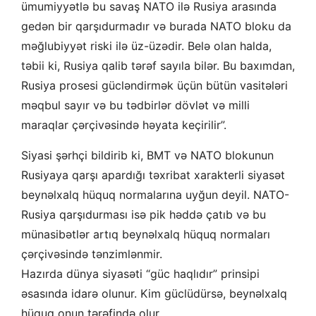
ümumiyyətlə bu savaş NATO ilə Rusiya arasında
gedən bir qarşıdurmadır və burada NATO bloku da
məğlubiyyət riski ilə üz-üzədir. Belə olan halda,
təbii ki, Rusiya qalib tərəf sayıla bilər. Bu baxımdan,
Rusiya prosesi gücləndirmək üçün bütün vasitələri
məqbul sayır və bu tədbirlər dövlət və milli
maraqlar çərçivəsində həyata keçirilir”.
Siyasi şərhçi bildirib ki, BMT və NATO blokunun
Rusiyaya qarşı apardığı təxribat xarakterli siyasət
beynəlxalq hüquq normalarına uyğun deyil. NATO-
Rusiya qarşıdurması isə pik həddə çatıb və bu
münasibətlər artıq beynəlxalq hüquq normaları
çərçivəsində tənzimlənmir.
Hazırda dünya siyasəti “güc haqlıdır” prinsipi
əsasında idarə olunur. Kim güclüdürsə, beynəlxalq
hüquq onun tərəfində olur.