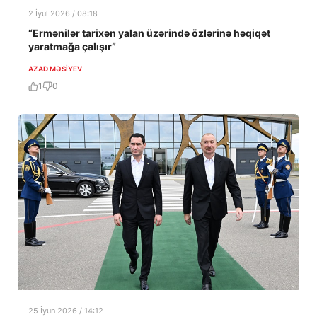
2 İyul 2026 / 08:18
“Ermənilər tarixən yalan üzərində özlərinə həqiqət
yaratmağa çalışır”
AZAD MƏSIYEV
1
0
25 İyun 2026 / 14:12