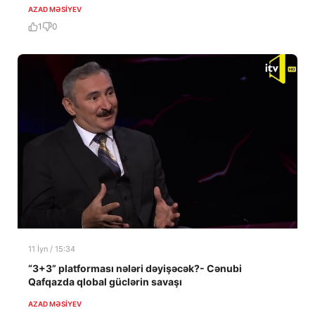
AZAD MƏSIYEV
1
0
11 İyn / 15:34
“3+3” platforması nələri dəyişəcək?- Cənubi
Qafqazda qlobal güclərin savaşı
AZAD MƏSIYEV