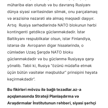
müharibə elan olunub və bu davranış Rusiyanı
dünya siyasi xəritəsindən silmək, onu parçalamaq
və ərazisinə nəzarəti ələ almaq məqsədi daşıyır.
Artıq Rusiya sərhədlərində NATO blokunun hərbi
kontingenti getdikcə güclənməkdədir. İstər
Baltikyanı respublikalar olsun, istər Finlandiya,
istərsə də Avropanın digər hissələrində, o
cümlədən Uzaq Şərqdə NATO bloku
güclənməkdədir və bu güclənmə Rusiyaya qarşı
yönəlib. Təbii ki, Rusiya “özünü müdafiə etmək
üçün bütün vasitələr məqbuldur” prinsipini həyata
keçirməkdədir”.
Bu fikirləri mövzu ilə bağlı tezadlar.az-a
açıqlamasında Strateji Planlaşdırma və
Araşdırmalar İnstitutunun rəhbəri, siyasi şərhçi