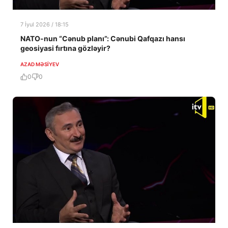
7 İyul 2026 / 18:15
NATO-nun “Cənub planı”: Cənubi Qafqazı hansı
geosiyasi fırtına gözləyir?
AZAD MƏSIYEV
0
0