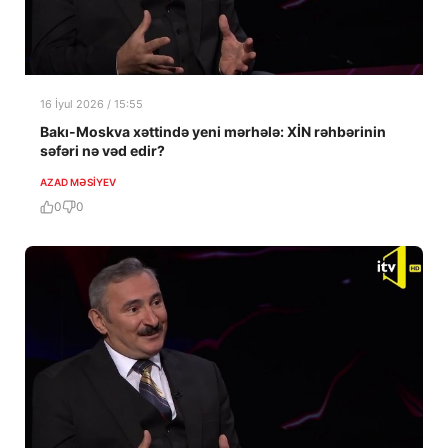
16 İyul 2026 / 15:55
Bakı-Moskva xəttində yeni mərhələ: XİN rəhbərinin
səfəri nə vəd edir?
AZAD MƏSIYEV
0
0