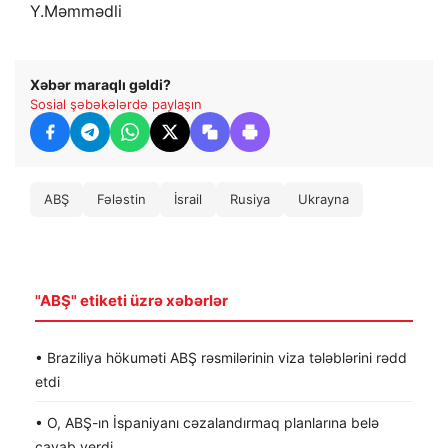
Y.Məmmədli
Xəbər maraqlı gəldi?
Sosial şəbəkələrdə paylaşın
ABŞ
Fələstin
İsrail
Rusiya
Ukrayna
"ABŞ" etiketi üzrə xəbərlər
• Braziliya hökuməti ABŞ rəsmilərinin viza tələblərini rədd
etdi
• O, ABŞ-ın İspaniyanı cəzalandırmaq planlarına belə
cavab verdi