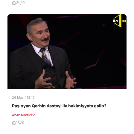
2
0
26 May / 13:10
Paşinyan Qərbin dəstəyi ilə hakimiyyətə gəlib?
AZAD MƏSIYEV
1
0