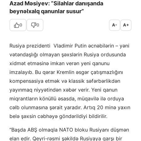
Azad Məsiyev: “Silahlar danışanda
beynəlxalq qanunlar susur”
0
0
A-
A+
Rusiya prezidenti Vladimir Putin əcnəbilərin – yəni
vətəndaşlığı olmayan şəxslərin Rusiya ordusunda
xidmət etməsinə imkan verən yeni qanunu
imzalayıb. Bu qərar Kremlin əsgər çatışmazlığını
kompensasiya etmək və klassik səfərbərlikdən
yayınmaq niyyətindən xəbər verir. Yeni qanun
miqrantların könüllü əsasda, müqavilə ilə orduya
cəlb olunmasına şərait yaradır. Artıq 20 minə yaxın
belə şəxsin cəbhəyə göndərildiyi bildirilir.
“Başda ABŞ olmaqla NATO bloku Rusiyanı düşmən
elan edir. Qeyri-rəsmi şəkildə Rusiyaya qarşı bir