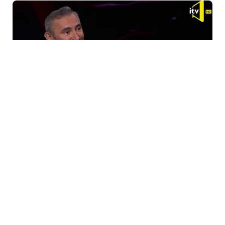
21 May / 10:06
“ABŞ çalışır ki, İrana hansısa bir sənədə imza atdırsın
və bunu da qələbə kimi təqdim etsin”
AZAD MƏSIYEV
2
0