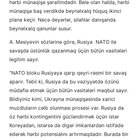
hərbi münaqişə şəraitindədir. Belə olan halda, hərbi
münaqişə baş verdikdə beynəlxalq hüquq ikinci
plana keçir. Necə deyərlər, silahlar danışanda
beynəlxalq qanunlar susur.
A. Məsiyevin sözlərinə görə, Rusiya NATO ilə
savaşda üstünlük qazanmaq üçün bütün vasitələri
legitim sayır.
“NATO bloku Rusiyaya qarşı qeyri-rəsmi bir savaş
aparır. Təbii ki, Rusiya da bu vəziyyətdə özünü
müdafiə etmək üçün bütün vasitələri məqbul sayır.
Bildiyiniz kimi, Ukrayna münaqişəsində xarici
muzdluların cəlb olunması prosesi var. Rusiya da
öz hərbi kontingentini gücləndirmək üçün istər
Koreyadan, istərsə də digər imkanlardan istifadə
edərək hərbi potensialını artırmaqdadır. Burada bir