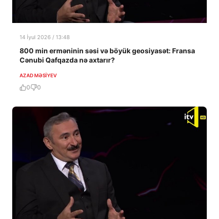
14 İyul 2026 / 13:48
800 min erməninin səsi və böyük geosiyasət: Fransa
Cənubi Qafqazda nə axtarır?
AZAD MƏSIYEV
0
0