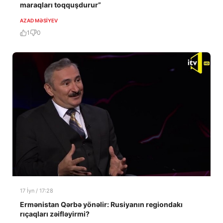
maraqları toqquşdurur”
AZAD MƏSIYEV
1
0
17 İyn / 17:28
Ermənistan Qərbə yönəlir: Rusiyanın regiondakı
rıçaqları zəifləyirmi?