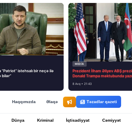
MEDİA
“Patriot” istehsalı bir neçə ilə
Prezident İlham Əliyev ABŞ prezi
 bilər”
Donald Trampa məktubunda yazı
8 Avq • 21:43
Haqqımızda
Əlaqə
Təzadlar qazeti
Dünya
Kriminal
İqtisadiyyat
Cəmiyyət