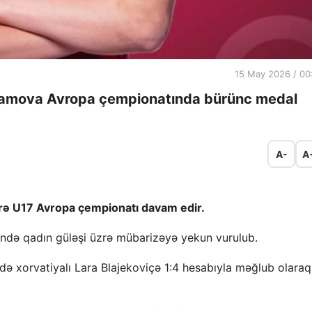
15 May 2026 / 00
ramova Avropa çempionatında bürünc medal
A-
A
rə U17 Avropa çempionatı davam edir.
nündə qadın güləşi üzrə mübarizəyə yekun vurulub.
ə xorvatiyalı Lara Blajekoviçə 1:4 hesabıyla məğlub olaraq