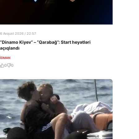
6 Avqust 2026 / 22:57
“Dinamo Kiyev” – “Qarabağ”: Start heyətləri
açıqlandı
İDMAN
0
0