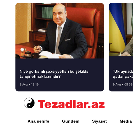
Niyə görkəmli şəxsiyyətləri bu şəkildə
“Ukraynada 
təhqir etmək lazımdır?
qədər çəkə
9 Avq • 13:16
9 Avq • 08:59
Ana səhifə
Gündəm
Siyasət
Media