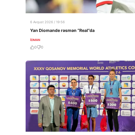
6 Avqust 2026 / 19:56
Yan Diomande rəsmən “Real”da
İDMAN
0
0