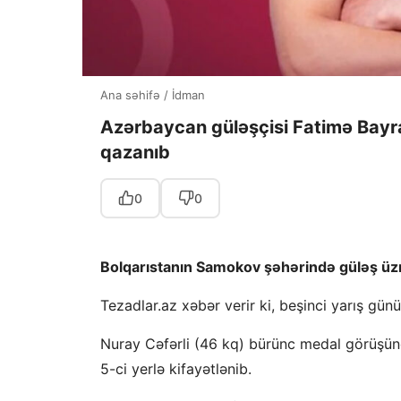
Ana səhifə
/
İdman
Azərbaycan güləşçisi Fatimə Bay
qazanıb
0
0
Bolqarıstanın Samokov şəhərində güləş üz
Tezadlar.az xəbər verir ki, beşinci yarış gü
Nuray Cəfərli (46 kq) bürünc medal görüşünd
5-ci yerlə kifayətlənib.