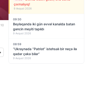
çıxmalıyıq!
9 Avqust 2026
09:30
Beyləqanda iki gün əvvəl kanalda batan
:10
gəncin meyiti tapıldı
9 Avqust 2026
08:59
“Ukraynada “Patriot” istehsalı bir neçə ilə
+
qədər çəkə bilər”
9 Avqust 2026