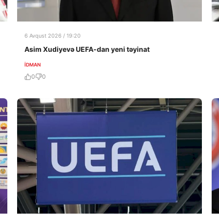
6 Avqust 2026 / 19:20
Asim Xudiyevə UEFA-dan yeni təyinat
İDMAN
0
0