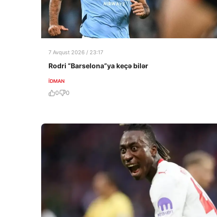
7 Avqust 2026 / 23:17
Rodri “Barselona”ya keçə bilər
İDMAN
0
0