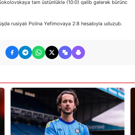
okolovskaya tam üstünlüklə (10:0) qalib gələrək bürünc
rüşdə rusiyalı Polina Yefimovaya 2:8 hesabıyla uduzub.