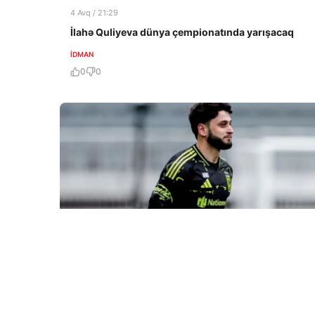
4 Avq / 21:29
İlahə Quliyeva dünya çempionatında yarışacaq
İDMAN
0
0
3 Avq / 19:01
Nəriman Axundzadə Türkiyəyə gedir