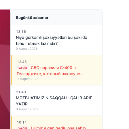
Bugünkü xəbərlər
13:16
Niyə görkəmli şəxsiyyətləri bu şəkildə
təhqir etmək lazımdır?
9 Avqust 2026
12:45
СБС поразили С-400 в
VACIB
Геленджике, который накануне
9 Avqust 2026
обстреливал Украину ракетами
11:43
MƏTBUATIMIZIN SAQQALI- QALİB ARİF
YAZIR
9 Avqust 2026
10:11
Dilimiz əldən gedir, ona sahib
VACIB