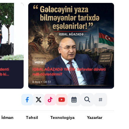
MEDİA
denti
İQBAL AĞAZADƏ YAZIR- Səfəvilər dövləti
b ki…
milli dövlətdirmi?
8 Avq • 08:51
İdman
Təhsil
Texnologiya
Yazarlar