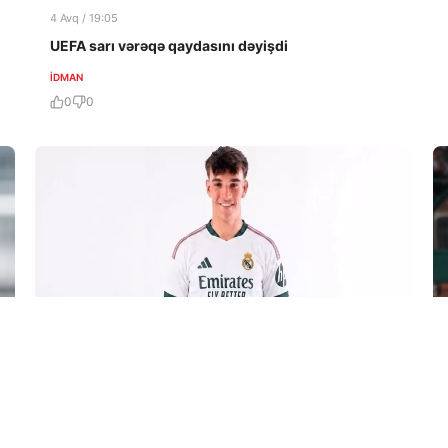
4 Avq / 19:05
UEFA sarı vərəqə qaydasını dəyişdi
İDMAN
0
0
31 İyl / 21:49
“Real”dan 25 milyonluq transfer