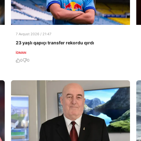
7 Avqust 2026 / 21:47
23 yaşlı qapıçı transfer rekordu qırdı
İDMAN
0
0