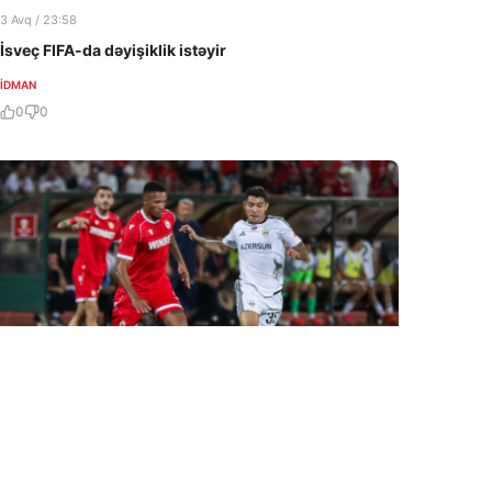
3 Avq / 23:58
İsveç FIFA-da dəyişiklik istəyir
İDMAN
0
0
31 İyl / 06:57
“Qarabağ” UEFA Avropa Liqasında mübarizəni