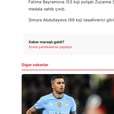
Fatimə Bayramova (53 kq) polşalı Zuzanna S
medala sahib çıxıb.
Simurə Abdullayeva (69 kq) təsəlliverici gö
Xəbər maraqlı gəldi?
Sosial şəbəkələrdə paylaşın
Digər xəbərlər