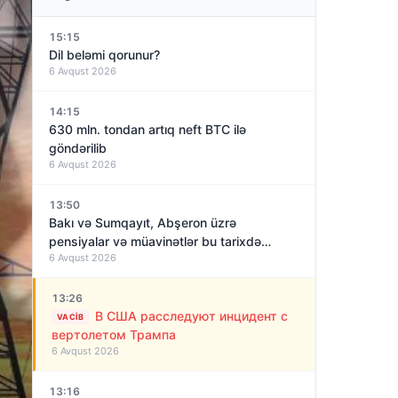
15:15
Dil beləmi qorunur?
6 Avqust 2026
14:15
630 mln. tondan artıq neft BTC ilə
göndərilib
6 Avqust 2026
13:50
Bakı və Sumqayıt, Abşeron üzrə
pensiyalar və müavinətlər bu tarixdə
6 Avqust 2026
veriləcək
13:26
В США расследуют инцидент с
VACIB
вертолетом Трампа
6 Avqust 2026
13:16