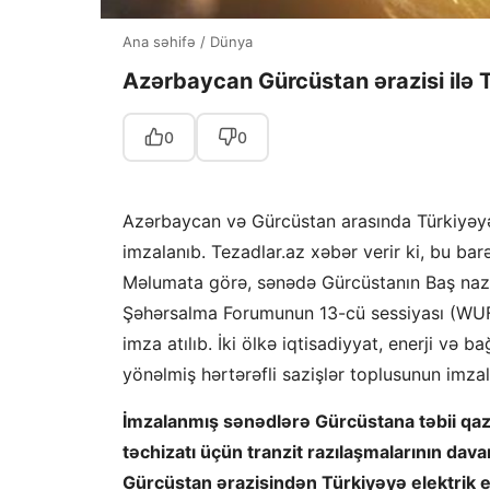
Ana səhifə
/
Dünya
Azərbaycan Gürcüstan ərazisi ilə T
0
0
Azərbaycan və Gürcüstan arasında Türkiyəyə e
imzalanıb. Tezadlar.az xəbər verir ki, bu ba
Məlumata görə, sənədə Gürcüstanın Baş nazi
Şəhərsalma Forumunun 13-cü sessiyası (WUF1
imza atılıb. İki ölkə iqtisadiyyat, enerji və b
yönəlmiş hərtərəfli sazişlər toplusunun imzala
İmzalanmış sənədlərə Gürcüstana təbii qaz 
təchizatı üçün tranzit razılaşmalarının dav
Gürcüstan ərazisindən Türkiyəyə elektrik en