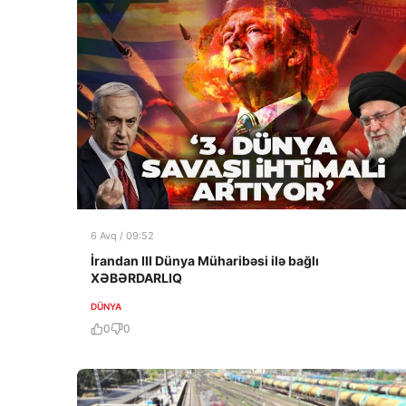
6 Avq / 09:52
İrandan III Dünya Müharibəsi ilə bağlı
XƏBƏRDARLIQ
DÜNYA
0
0