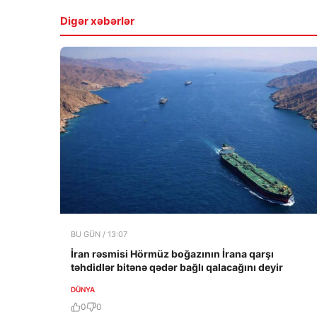
Digər xəbərlər
BU GÜN / 13:07
İran rəsmisi Hörmüz boğazının İrana qarşı
təhdidlər bitənə qədər bağlı qalacağını deyir
DÜNYA
0
0