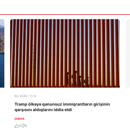
BU GÜN / 11:12
Tramp ölkəyə qanunsuz immiqrantların girişinin
qarşısını aldıqlarını iddia etdi
DÜNYA
0
0