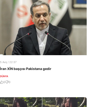
5 Avq / 22:37
İran XİN başçısı Pakistana gedir
DÜNYA
0
0