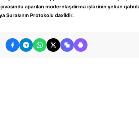
ərçivəsində aparılan modernləşdirmə işlərinin yekun qəbul
 Şurasının Protokolu daxildir.