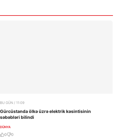
Məktəb direktorlarının işə qəbulu üzrə
müsabiqənin müsahibə mərhələsi başladı
6 Avqust 2026
10:56
Bakıda dördmərtəbəli mansard tipli binada
yanğın
6 Avqust 2026
BU GÜN / 11:09
Gürcüstanda ölkə üzrə elektrik kəsintisinin
səbəbləri bilindi
DÜNYA
0
0