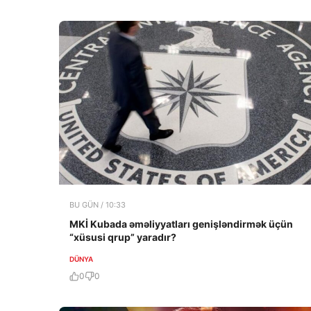
BU GÜN / 10:33
MKİ Kubada əməliyyatları genişləndirmək üçün
“xüsusi qrup” yaradır?
DÜNYA
0
0