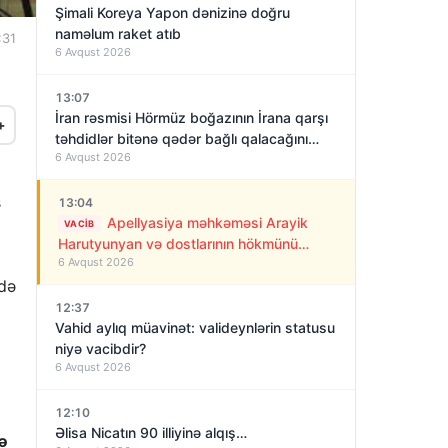
Şimali Koreya Yapon dənizinə doğru
naməlum raket atıb
:31
6 Avqust 2026
13:07
İran rəsmisi Hörmüz boğazının İrana qarşı
+
təhdidlər bitənə qədər bağlı qalacağını
6 Avqust 2026
deyir
ş
13:04
Apellyasiya məhkəməsi Arayik
VACIB
Harutyunyan və dostlarının hökmünü
6 Avqust 2026
qüvvədə saxladı!
də
12:37
Vahid aylıq müavinət: valideynlərin statusu
niyə vacibdir?
6 Avqust 2026
12:10
Əlisa Nicatın 90 illiyinə alqış…
cə