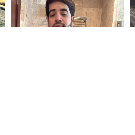
5 Avq / 21:26
TikTok canlı yayımında güllələndi
DÜNYA
0
0
KATEQORIYALAR
SÜRƏTLI KEÇIDLƏR
ünya
Ana Səhifə