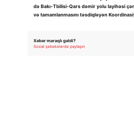
də Bakı-Tbilisi-Qars dəmir yolu layihəsi ç
və tamamlanmasını təsdiqləyən Koordinasiya
Xəbər maraqlı gəldi?
Sosial şəbəkələrdə paylaşın