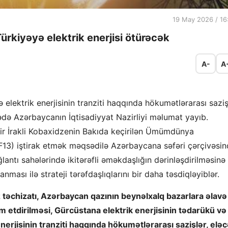
19 May 2026 / 16
ürkiyəyə elektrik enerjisi ötürəcək
A-
A
lektrik enerjisinin tranziti haqqında hökumətlərarası sazi
rədə Azərbaycanın İqtisadiyyat Nazirliyi məlumat yayıb.
r İrakli Kobaxidzenin Bakıda keçirilən Ümümdünya
3) iştirak etmək məqsədilə Azərbaycana səfəri çərçivəsin
ağlantı sahələrində ikitərəfli əməkdaşlığın dərinləşdirilməsinə
nması ilə strateji tərəfdaşlıqlarını bir daha təsdiqləyiblər.
təchizatı, Azərbaycan qazının beynəlxalq bazarlara əlavə
am etdirilməsi, Gürcüstana elektrik enerjisinin tədarükü və
erjisinin tranziti haqqında hökumətlərarası sazişlər, elə