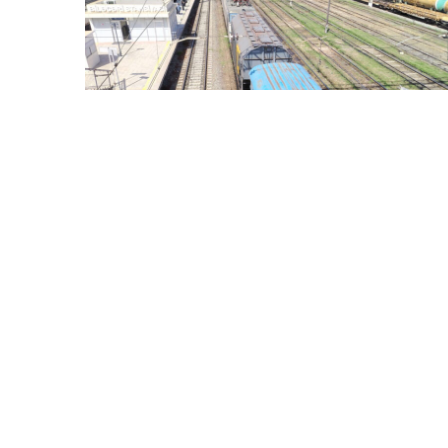
5 Avq / 22:19
Rusiyadan Ermənistana buğda göndərilir
DÜNYA
0
0
D