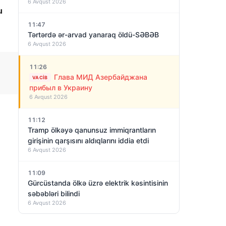
6 Avqust 2026
u
11:47
Tərtərdə ər-arvad yanaraq öldü-SƏBƏB
6 Avqust 2026
11:26
Глава МИД Азербайджана
VACIB
прибыл в Украину
6 Avqust 2026
11:12
Tramp ölkəyə qanunsuz immiqrantların
girişinin qarşısını aldıqlarını iddia etdi
6 Avqust 2026
11:09
Gürcüstanda ölkə üzrə elektrik kəsintisinin
səbəbləri bilindi
6 Avqust 2026
11:03