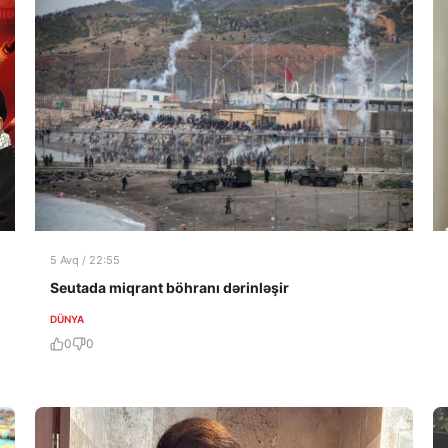
5 Avq / 22:55
Seutada miqrant böhranı dərinləşir
DÜNYA
0
0