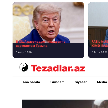
В США расследуют инцидент с
FAZİL MU
вертолетом Трампа
KİMƏ İRA
6 Avq • 13:26
6 Avq • 09:27
Ana səhifə
Gündəm
Siyasət
Media