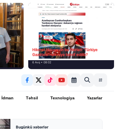
Hikmət Hacıyevin bu fikirləri “Türkiye
Gazetesi”ndə niyə təhrif edilib?
6 Avq • 08:02
İdman
Təhsil
Texnologiya
Yazarlar
Bugünkü xəbərlər