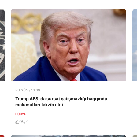
BU GÜN / 10:09
Tramp ABŞ-da sursat çatışmazlığı haqqında
məlumatları təkzib etdi
DÜNYA
0
0