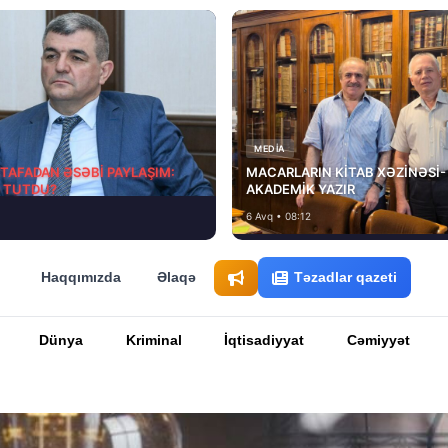
MEDİA
STAFADAN ƏSƏBİ PAYLAŞIM:
MACARLARIN KİTAB XƏZİNƏSİ-
D TUTDU?
AKADEMİK YAZIR
6 Avq • 08:12
Haqqımızda
Əlaqə
Təzadlar qazeti
Dünya
Kriminal
İqtisadiyyat
Cəmiyyət