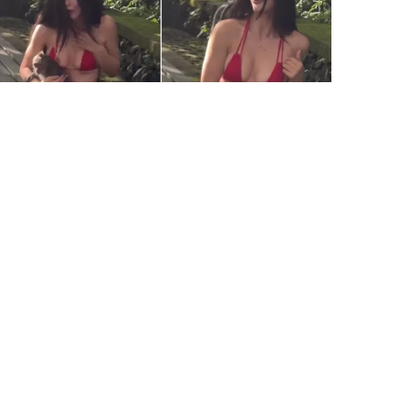
5 Avq / 21:08
Vəhşi meymun fenomenə hücum etdi
DÜNYA
0
0
ƏLAQƏ
Bakı, Azərbaycan