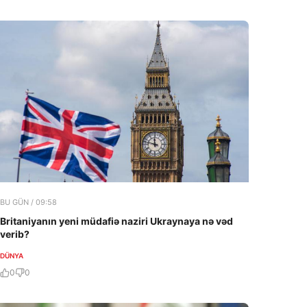
BU GÜN / 09:58
Britaniyanın yeni müdafiə naziri Ukraynaya nə vəd
verib?
DÜNYA
0
0