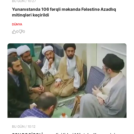
BU GÜN / 10:27
Yunanıstanda 106 fərqli məkanda Fələstinə Azadlıq
mitinqləri keçirildi
DÜNYA
0
0
BU GÜN / 10:12