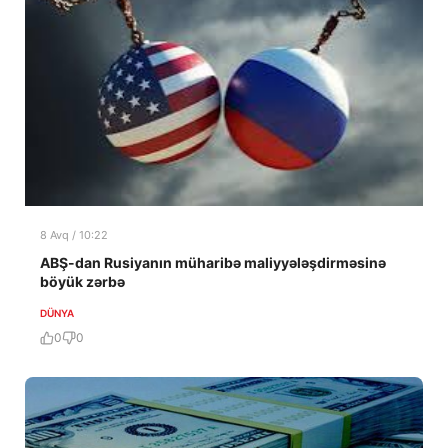
8 Avq / 10:22
ABŞ-dan Rusiyanın müharibə maliyyələşdirməsinə
böyük zərbə
DÜNYA
0
0