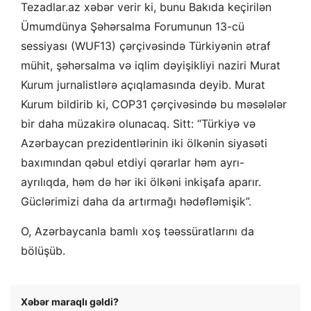
Tezadlar.az xəbər verir ki, bunu Bakıda keçirilən
Ümumdünya Şəhərsalma Forumunun 13-cü
sessiyası (WUF13) çərçivəsində Türkiyənin ətraf
mühit, şəhərsalma və iqlim dəyişikliyi naziri Murat
Kurum jurnalistlərə açıqlamasında deyib. Murat
Kurum bildirib ki, COP31 çərçivəsində bu məsələlər
bir daha müzakirə olunacaq. Sitt: “Türkiyə və
Azərbaycan prezidentlərinin iki ölkənin siyasəti
baxımından qəbul etdiyi qərarlar həm ayrı-
ayrılıqda, həm də hər iki ölkəni inkişafa aparır.
Güclərimizi daha da artırmağı hədəfləmişik”.
O, Azərbaycanla bamlı xoş təəssüratlarını da
bölüşüb.
Xəbər maraqlı gəldi?