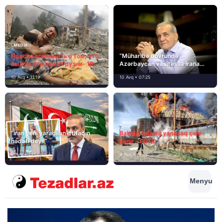
MEDİA
Просто вспомнить о том, что
“Müharibə dövründə
было в эти дни в Грузии- 18
Azərbaycan vasitəsilə İrana
лет назад, 8 августа 2008
yardım və dəstək göstərilib”
10 Avq • 11:19
10 Avq • 07:25
года…
MEDİA
“İran yeni yaradılan ittifaqın
Bakıda hələ də yanacaq çəni
hədəfi deyil”
yanır – FOTO
9 Avq • 21:54
9 Avq • 18:00
Menyu