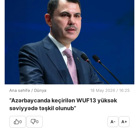
Ana səhifə
/
Dünya
18 May 2026 / 16:25
“Azərbaycanda keçirilən WUF13 yüksək
səviyyədə təşkil olunub”
0
0
A-
A+