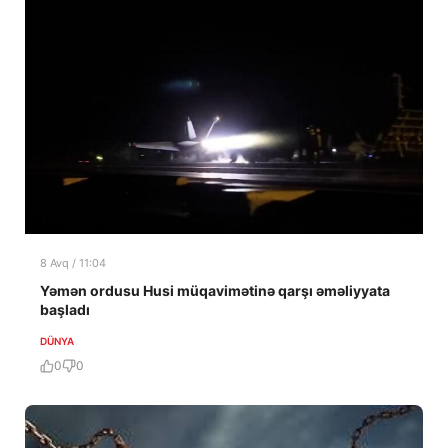
8 Avq / 11:04
Yəmən ordusu Husi müqavimətinə qarşı əməliyyata
başladı
DÜNYA
0
0