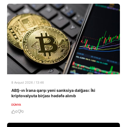
8 Avqust 2026 / 13:46
ABŞ-ın İrana qarşı yeni sanksiya dalğası: İki
kriptovalyuta birjası hədəfə alınıb
DÜNYA
0
0