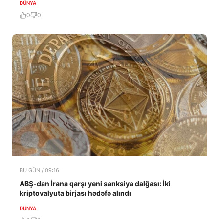
DÜNYA
0
0
BU GÜN / 09:16
ABŞ-dan İrana qarşı yeni sanksiya dalğası: İki
kriptovalyuta birjası hədəfə alındı
DÜNYA