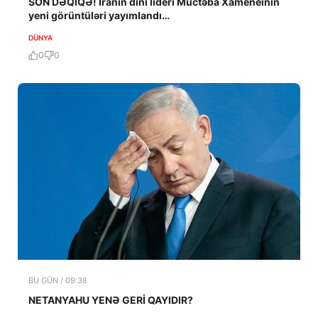
SON DƏQİQƏ! İranın dini lideri Müctəba Xameneinin
yeni görüntüləri yayımlandı…
DÜNYA
0
0
BU GÜN / 09:38
NETANYAHU YENƏ GERİ QAYIDIR?