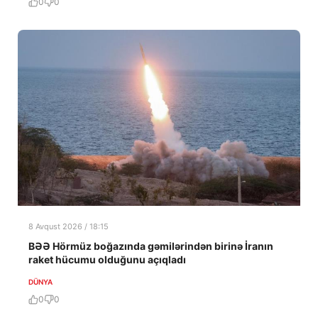
0
0
8 Avqust 2026 / 18:15
BƏƏ Hörmüz boğazında gəmilərindən birinə İranın
raket hücumu olduğunu açıqladı
DÜNYA
0
0