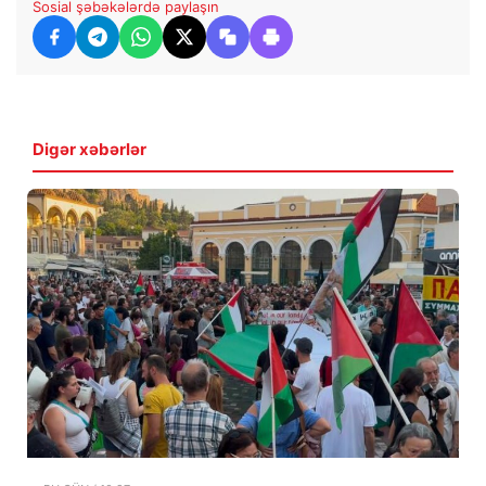
Sosial şəbəkələrdə paylaşın
Digər xəbərlər