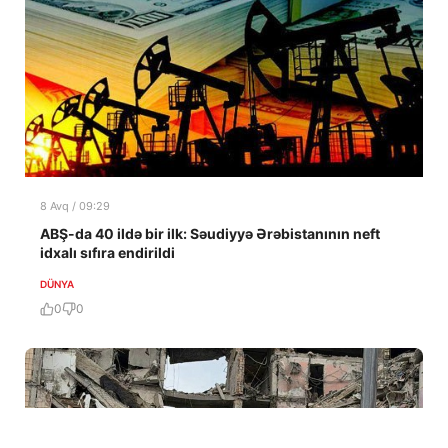
8 Avq / 09:29
ABŞ-da 40 ildə bir ilk: Səudiyyə Ərəbistanının neft
idxalı sıfıra endirildi
DÜNYA
0
0