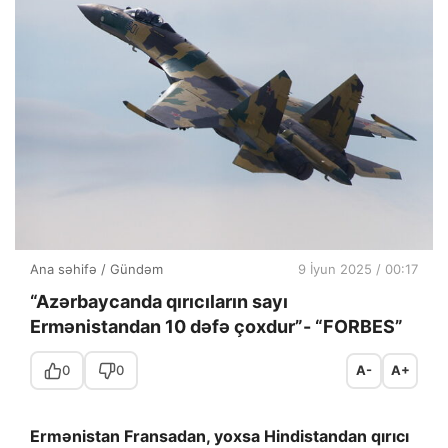
Ana səhifə
/
Gündəm
9 İyun 2025 / 00:17
“Azərbaycanda qırıcıların sayı
Ermənistandan 10 dəfə çoxdur”- “FORBES”
0
0
A-
A+
Ermənistan Fransadan, yoxsa Hindistandan qırıcı