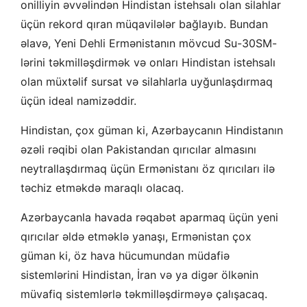
onilliyin əvvəlindən Hindistan istehsalı olan silahlar
üçün rekord qıran müqavilələr bağlayıb. Bundan
əlavə, Yeni Dehli Ermənistanın mövcud Su-30SM-
lərini təkmilləşdirmək və onları Hindistan istehsalı
olan müxtəlif sursat və silahlarla uyğunlaşdırmaq
üçün ideal namizəddir.
Hindistan, çox güman ki, Azərbaycanın Hindistanın
əzəli rəqibi olan Pakistandan qırıcılar almasını
neytrallaşdırmaq üçün Ermənistanı öz qırıcıları ilə
təchiz etməkdə maraqlı olacaq.
Azərbaycanla havada rəqabət aparmaq üçün yeni
qırıcılar əldə etməklə yanaşı, Ermənistan çox
güman ki, öz hava hücumundan müdafiə
sistemlərini Hindistan, İran və ya digər ölkənin
müvafiq sistemlərlə təkmilləşdirməyə çalışacaq.