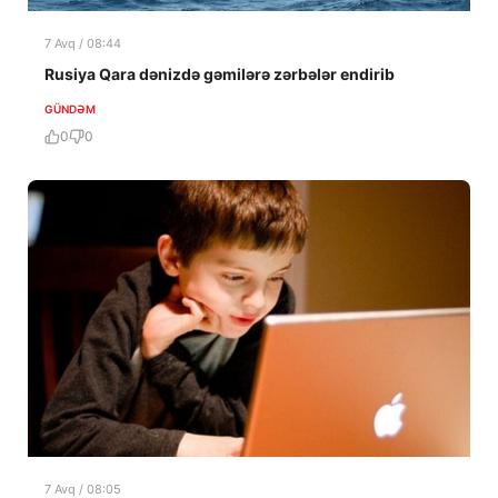
7 Avq / 08:44
Rusiya Qara dənizdə gəmilərə zərbələr endirib
GÜNDƏM
0
0
7 Avq / 08:05