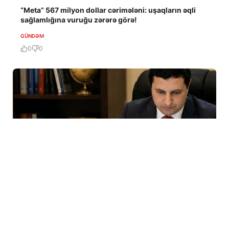
“Meta” 567 milyon dollar cərimələni: uşaqların əqli
sağlamlığına vuruğu zərərə görə!
GÜNDƏM
0
0
6 Avq / 18:34
Moskva Azərbaycan XİN rəhbərinin Ukrayna səfərinə