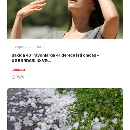
8 Avqust 2026 / 16:12
Bakıda 40, rayonlarda 41 dərəcə isti olacaq –
XƏBƏRDARLIQ VƏ…
GÜNDƏM
0
0