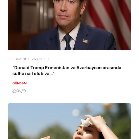
8 Avqust 2026 / 20:00
“Donald Tramp Ermənistan və Azərbaycan arasında
sülhə nail olub və…”
GÜNDƏM
0
0