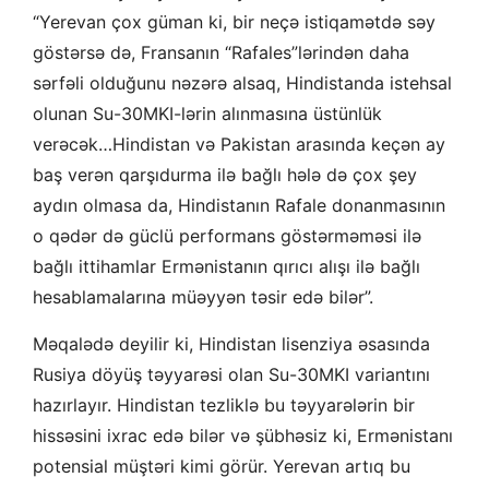
“Yerevan çox güman ki, bir neçə istiqamətdə səy
göstərsə də, Fransanın “Rafales”lərindən daha
sərfəli olduğunu nəzərə alsaq, Hindistanda istehsal
olunan Su-30MKI-lərin alınmasına üstünlük
verəcək…Hindistan və Pakistan arasında keçən ay
baş verən qarşıdurma ilə bağlı hələ də çox şey
aydın olmasa da, Hindistanın Rafale donanmasının
o qədər də güclü performans göstərməməsi ilə
bağlı ittihamlar Ermənistanın qırıcı alışı ilə bağlı
hesablamalarına müəyyən təsir edə bilər”.
Məqalədə deyilir ki, Hindistan lisenziya əsasında
Rusiya döyüş təyyarəsi olan Su-30MKI variantını
hazırlayır. Hindistan tezliklə bu təyyarələrin bir
hissəsini ixrac edə bilər və şübhəsiz ki, Ermənistanı
potensial müştəri kimi görür. Yerevan artıq bu