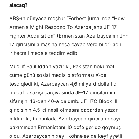
alacaq?
ABŞ-ın dünyaca məşhur “Forbes” jurnalında “How
Armenia Might Respond To Azerbaijan’s JF-17
Fighter Acquisition” (Ermənistan Azərbaycanın JF-
17 qırıcısını almasına necə cavab verə bilər) adlı
irihəcmli məqalə təqdim edib.
Müəllif Paul Iddon yazır ki, Pakistan hökuməti
cümə günü sosial media platforması X-də
təsdiqlədi ki, Azərbaycan 4,6 milyard dollarlıq
müdafiə sazişi çərçivəsində JF-17 qırıcılarının
sifarişini 16-dan 40-a qaldırıb. JF-17C Block III
qırıcısının 4.5-ci nəsil olmasını qabardan yazar
bildirir ki, bununlada Azərbaycan qırıcıların sayı
baxımından Ermənistanı 10 dəfə geridə qoymuş
oldu. Azərbaycanın xeyli köhnəlsə də keyfiyyətli