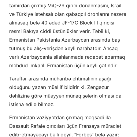
təmirdən çıxmış MiQ-29 qırıcı donanmasını, İsrail
və Türkiyə istehsalı olan qabaqcıl dronlarını nəzərə
almasaq belə 40 ədəd JF-17C Block III qırıcısı
rəsmi Bakıya ciddi üstünlüklər verir. Təbii ki,
Ermənistan Pakistanla Azərbaycan arasında baş
tutmuş bu alış-verişdən xeyli narahatdır. Ancaq
varlı Azərbaycanla silahlanmada rəqabət aparmaq
məhdud imkanlı Ermənistan üçün xeyli çətindir.
Tərəflər arasında müharibə ehtimalının aşağı
olduğunu yazan müəllif bildirir ki, Zəngəzur
dəhlizinə görə müəyyən münaqişələrin olması da
istisna edilə bilməz.
Ermənistan vəziyyətdən çıxmaq məqsədi ilə
Dassault Rafale qırıcıları üçün Fransaya müraciət
edib-etməyəcəyi bəlli deyil. “Forbes” belə yazır: