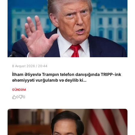
8 Avqust 2026 / 20:44
İlham Əliyevlə Trampın telefon danışığında TRIPP-ink
əhəmiyyəti vurğulanıb və deyilib ki…
GÜNDƏM
0
0