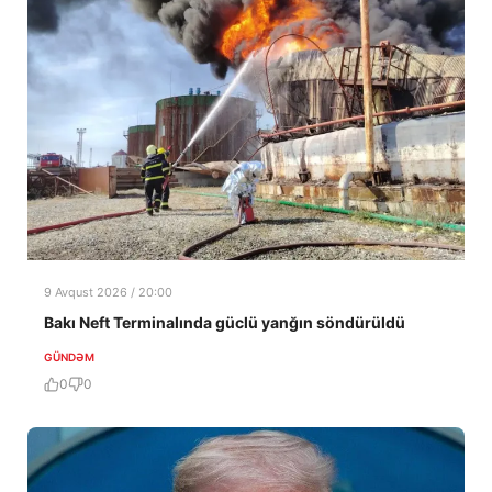
9 Avqust 2026 / 20:00
Bakı Neft Terminalında güclü yanğın söndürüldü
GÜNDƏM
0
0