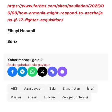
https://www.forbes.com/sites/pauliddon/2025/0
6/08/how-armenia-might-respond-to-azerbaija
ns-jf-17-fighter-acquisition/
Elbəyi Həsənli
Sürix
Xəbər maraqlı gəldi?
Sosial şəbəkələrdə paylaşın
ABŞ
Azərbaycan
Bakı
Ermənistan
İsrail
Rusiya
sosial
Türkiyə
Zəngəzur dəhlizi