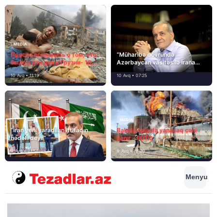
MEDİA
Просто вспомнить о том, что
“Müharibə dövründə
было в эти дни в Грузии- 18
Azərbaycan vasitəsilə İrana
лет назад, 8 августа 2008
yardım və dəstək göstərilib”
10 Avq • 11:19
10 Avq • 07:25
года…
MEDİA
“İran yeni yaradılan ittifaqın
Bakıda hələ də yanacaq çəni
hədəfi deyil”
yanır – FOTO
9 Avq • 21:54
9 Avq • 18:00
Menyu