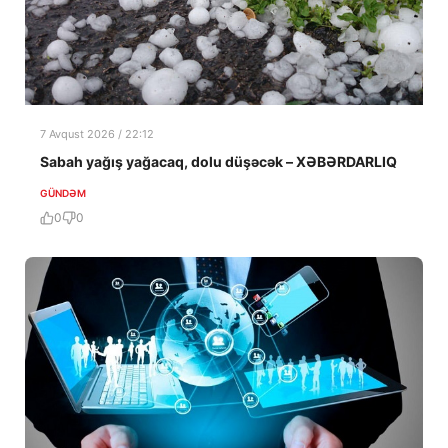
7 Avqust 2026 / 22:12
Sabah yağış yağacaq, dolu düşəcək – XƏBƏRDARLIQ
GÜNDƏM
0
0