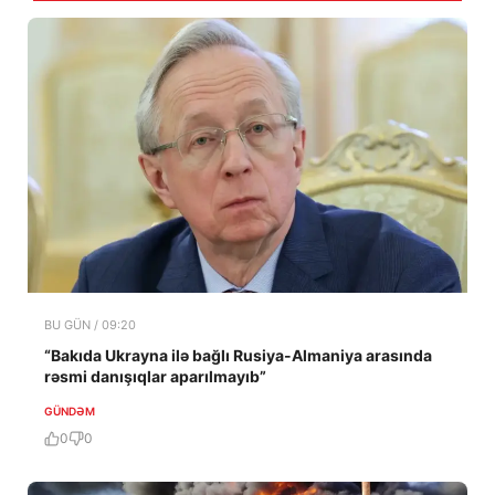
BU GÜN / 09:20
“Bakıda Ukrayna ilə bağlı Rusiya-Almaniya arasında
rəsmi danışıqlar aparılmayıb”
GÜNDƏM
0
0