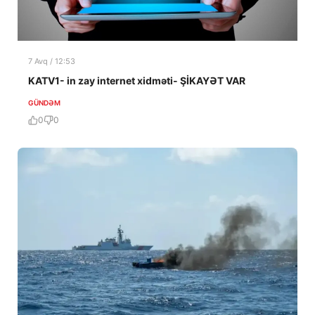
7 Avq / 12:53
KATV1- in zay internet xidməti- ŞİKAYƏT VAR
GÜNDƏM
0
0