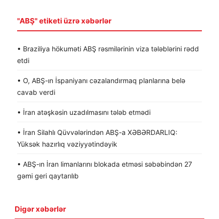
"ABŞ" etiketi üzrə xəbərlər
• Braziliya hökuməti ABŞ rəsmilərinin viza tələblərini rədd
etdi
• O, ABŞ-ın İspaniyanı cəzalandırmaq planlarına belə
cavab verdi
• İran atəşkəsin uzadılmasını tələb etmədi
• İran Silahlı Qüvvələrindən ABŞ-a XƏBƏRDARLIQ:
Yüksək hazırlıq vəziyyətindəyik
• ABŞ-ın İran limanlarını blokada etməsi səbəbindən 27
gəmi geri qaytarılıb
Digər xəbərlər