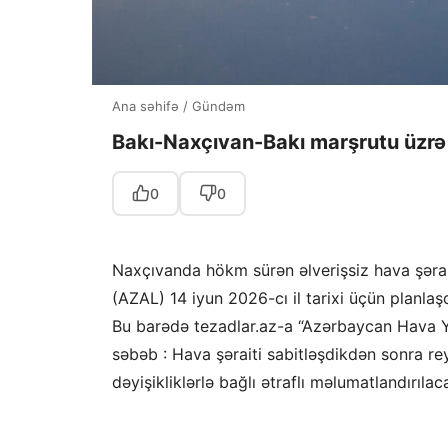
Ana səhifə
/
Gündəm
Bakı-Naxçıvan-Bakı marşrutu üzrə 
0
0
Naxçıvanda hökm sürən əlverişsiz hava şərai
(AZAL) 14 iyun 2026-cı il tarixi üçün planlaş
Bu barədə tezadlar.az-a “Azərbaycan Hava Y
səbəb : Hava şəraiti sabitləşdikdən sonra re
dəyişikliklərlə bağlı ətraflı məlumatlandırılac