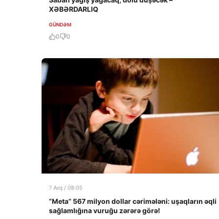
XƏBƏRDARLIQ
GÜNDƏM
0
0
7 Avq / 08:05
“Meta” 567 milyon dollar cərimələni: uşaqların əqli
sağlamlığına vuruğu zərərə görə!