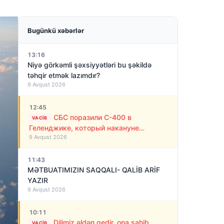
Bugünkü xəbərlər
13:16
Niyə görkəmli şəxsiyyətləri bu şəkildə
təhqir etmək lazımdır?
9 Avqust 2026
12:45
СБС поразили С-400 в
VACIB
Геленджике, который накануне
9 Avqust 2026
обстреливал Украину ракетами
11:43
MƏTBUATIMIZIN SAQQALI- QALİB ARİF
YAZIR
9 Avqust 2026
10:11
Dilimiz əldən gedir, ona sahib
VACIB