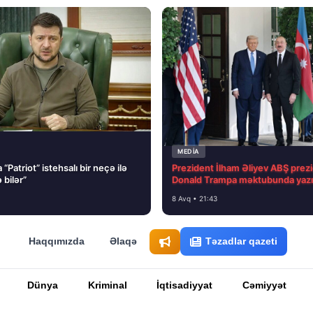
MEDİA
“Patriot” istehsalı bir neçə ilə
Prezident İlham Əliyev ABŞ prezi
 bilər”
Donald Trampa məktubunda yazı
8 Avq • 21:43
Haqqımızda
Əlaqə
Təzadlar qazeti
Dünya
Kriminal
İqtisadiyyat
Cəmiyyət