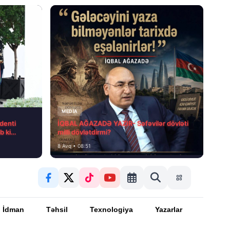
MEDİA
denti
İQBAL AĞAZADƏ YAZIR- Səfəvilər dövləti
b ki…
milli dövlətdirmi?
8 Avq • 08:51
İdman
Təhsil
Texnologiya
Yazarlar