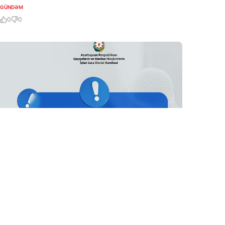
QALIB!
GÜNDƏM
0
0
6 Avq / 12:37
Vahid aylıq müavinət: valideynlərin statusu niyə
vacibdir?
GÜNDƏM