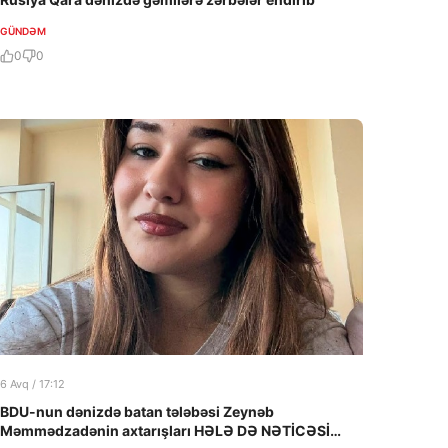
GÜNDƏM
0
0
6 Avq / 17:12
BDU-nun dənizdə batan tələbəsi Zeynəb
Məmmədzadənin axtarışları HƏLƏ DƏ NƏTİCƏSİZ