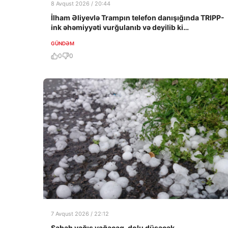
8 Avqust 2026 / 20:44
İlham Əliyevlə Trampın telefon danışığında TRIPP-
ink əhəmiyyəti vurğulanıb və deyilib ki…
GÜNDƏM
0
0
7 Avqust 2026 / 22:12
Sabah yağış yağacaq, dolu düşəcək –