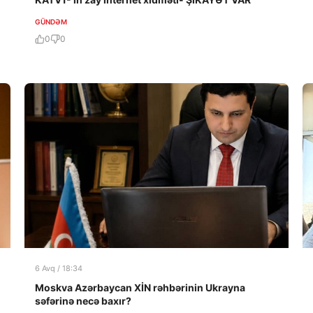
GÜNDƏM
0
0
6 Avq / 18:34
Moskva Azərbaycan XİN rəhbərinin Ukrayna
səfərinə necə baxır?