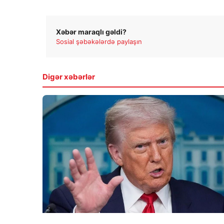
Xəbər maraqlı gəldi?
Sosial şəbəkələrdə paylaşın
Digər xəbərlər