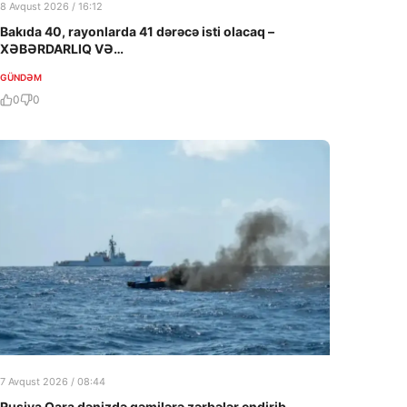
8 Avqust 2026 / 16:12
Bakıda 40, rayonlarda 41 dərəcə isti olacaq –
XƏBƏRDARLIQ VƏ…
GÜNDƏM
0
0
7 Avqust 2026 / 08:44
Rusiya Qara dənizdə gəmilərə zərbələr endirib