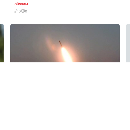
GÜNDƏM
0
0
6 Avq / 13:16
Şimali Koreya Yapon dənizinə doğru naməlum
raket atıb
GÜNDƏM