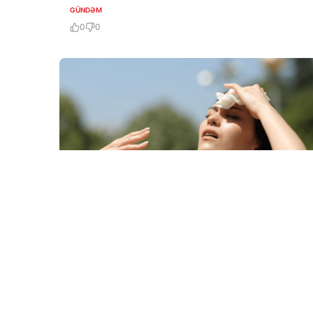
GÜNDƏM
0
0
6 Avq / 16:32
В Венгрии из-за жары ввели меры экономии
электроэнергии
GÜNDƏM