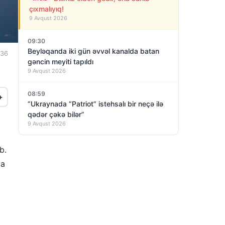
çıxmalıyıq!
9 Avqust 2026
09:30
Beyləqanda iki gün əvvəl kanalda batan
:36
gəncin meyiti tapıldı
9 Avqust 2026
08:59
+
“Ukraynada “Patriot” istehsalı bir neçə ilə
qədər çəkə bilər”
9 Avqust 2026
b.
da