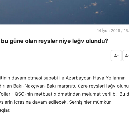
14 İyun 2026 / 16
bu günə olan reyslər niyə ləğv olundu?
A-
A
tinin davam etməsi səbəbi ilə Azərbaycan Hava Yollarının
dırılan Bakı-Naxçıvan-Bakı marşrutu üzrə reysləri ləğv olunu
olları” QSC-nin mətbuat xidmətindən məlumat verilib. Bu 
yslərin icrasına davam ediləcək. Sərnişinlər mümkün
aqlar.