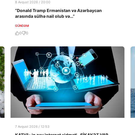
8 Avqust 2026 / 20:00
“Donald Tramp Ermənistan və Azərbaycan
arasında sülhə nail olub və…”
GÜNDƏM
0
0
7 Avqust 2026 / 12:53
KATV1- in zay internet xidməti- ŞİKAYƏT VAR