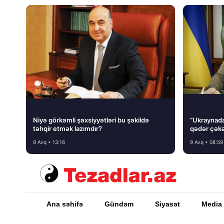
Niyə görkəmli şəxsiyyətləri bu şəkildə
“Ukraynada 
təhqir etmək lazımdır?
qədər çəkə
9 Avq • 13:16
9 Avq • 08:59
Ana səhifə
Gündəm
Siyasət
Media