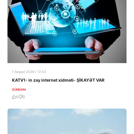
7 Avqust 2026 / 12:53
KATV1- in zay internet xidməti- ŞİKAYƏT VAR
GÜNDƏM
0
0