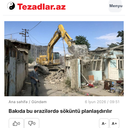
Menyu
Ana səhifə
/
Gündəm
6 İyun 2026 / 09:51
Bakıda bu ərazilərdə söküntü planlaşdırılır
0
0
A-
A+