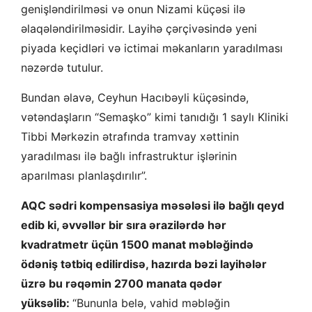
genişləndirilməsi və onun Nizami küçəsi ilə
əlaqələndirilməsidir. Layihə çərçivəsində yeni
piyada keçidləri və ictimai məkanların yaradılması
nəzərdə tutulur.
Bundan əlavə, Ceyhun Hacıbəyli küçəsində,
vətəndaşların “Semaşko” kimi tanıdığı 1 saylı Kliniki
Tibbi Mərkəzin ətrafında tramvay xəttinin
yaradılması ilə bağlı infrastruktur işlərinin
aparılması planlaşdırılır”.
AQC sədri kompensasiya məsələsi ilə bağlı qeyd
edib ki, əvvəllər bir sıra ərazilərdə hər
kvadratmetr üçün 1500 manat məbləğində
ödəniş tətbiq edilirdisə, hazırda bəzi layihələr
üzrə bu rəqəmin 2700 manata qədər
yüksəlib:
“Bununla belə, vahid məbləğin