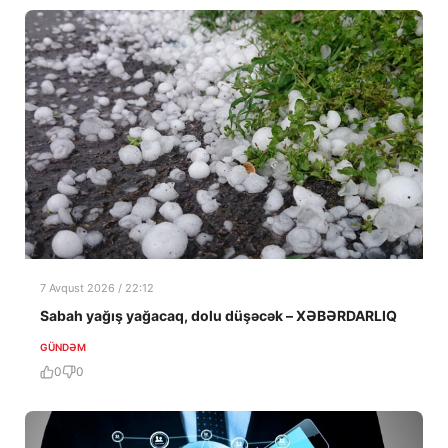
7 Avqust 2026 / 22:12
Sabah yağış yağacaq, dolu düşəcək – XƏBƏRDARLIQ
GÜNDƏM
0
0