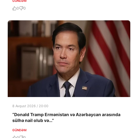
GÜNDƏM
0
0
8 Avqust 2026 / 20:00
“Donald Tramp Ermənistan və Azərbaycan arasında
sülhə nail olub və…”
GÜNDƏM
0
0