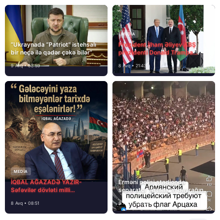
MEDİA
“Ukraynada “Patriot” istehsalı
Prezident İlham Əliyev ABŞ
bir neçə ilə qədər çəkə bilər”
prezidenti Donald Trampa
məktubunda yazıb ki…
9 Avq • 08:59
8 Avq • 21:43
MEDİA
İQBAL AĞAZADƏ YAZIR-
Erməni polisi stadionda
Səfəvilər dövləti milli
separatçı “Artsax”ın bayrağını
dövlətdirmi?
müsadirə etdi və…
8 Avq • 08:51
8 Avq • 08:39