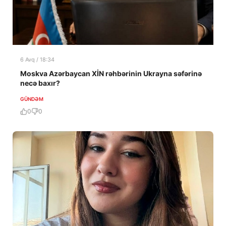
6 Avq / 18:34
Moskva Azərbaycan XİN rəhbərinin Ukrayna səfərinə
necə baxır?
GÜNDƏM
0
0