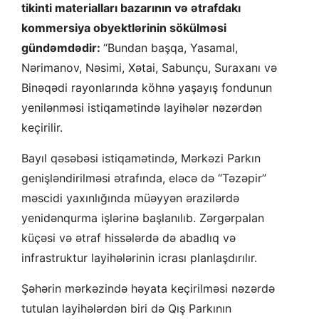
tikinti materialları bazarının və ətrafdakı
kommersiya obyektlərinin sökülməsi
gündəmdədir:
“Bundan başqa, Yasamal,
Nərimanov, Nəsimi, Xətai, Sabunçu, Suraxanı və
Binəqədi rayonlarında köhnə yaşayış fondunun
yenilənməsi istiqamətində layihələr nəzərdən
keçirilir.
Bayıl qəsəbəsi istiqamətində, Mərkəzi Parkın
genişləndirilməsi ətrafında, eləcə də “Təzəpir”
məscidi yaxınlığında müəyyən ərazilərdə
yenidənqurma işlərinə başlanılıb. Zərgərpalan
küçəsi və ətraf hissələrdə də abadlıq və
infrastruktur layihələrinin icrası planlaşdırılır.
Şəhərin mərkəzində həyata keçirilməsi nəzərdə
tutulan layihələrdən biri də Qış Parkının