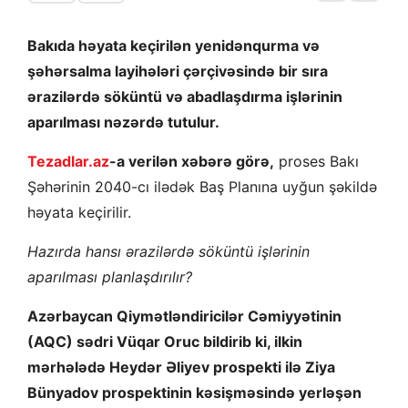
Bakıda həyata keçirilən yenidənqurma və
şəhərsalma layihələri çərçivəsində bir sıra
ərazilərdə söküntü və abadlaşdırma işlərinin
aparılması nəzərdə tutulur.
Tezadlar.az
-a verilən xəbərə görə,
proses Bakı
Şəhərinin 2040-cı ilədək Baş Planına uyğun şəkildə
həyata keçirilir.
Hazırda hansı ərazilərdə söküntü işlərinin
aparılması planlaşdırılır?
Azərbaycan Qiymətləndiricilər Cəmiyyətinin
(AQC) sədri Vüqar Oruc bildirib ki, ilkin
mərhələdə Heydər Əliyev prospekti ilə Ziya
Bünyadov prospektinin kəsişməsində yerləşən