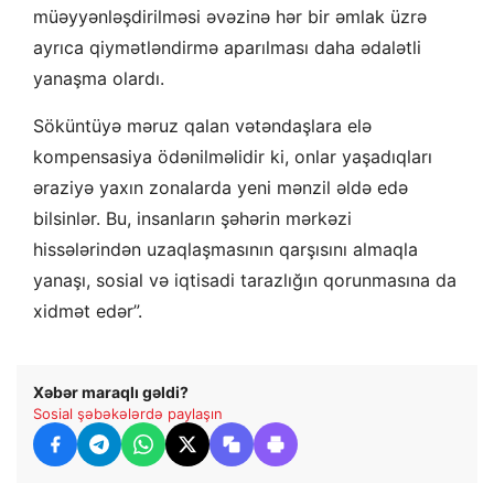
müəyyənləşdirilməsi əvəzinə hər bir əmlak üzrə
ayrıca qiymətləndirmə aparılması daha ədalətli
yanaşma olardı.
Söküntüyə məruz qalan vətəndaşlara elə
kompensasiya ödənilməlidir ki, onlar yaşadıqları
əraziyə yaxın zonalarda yeni mənzil əldə edə
bilsinlər. Bu, insanların şəhərin mərkəzi
hissələrindən uzaqlaşmasının qarşısını almaqla
yanaşı, sosial və iqtisadi tarazlığın qorunmasına da
xidmət edər”.
Xəbər maraqlı gəldi?
Sosial şəbəkələrdə paylaşın