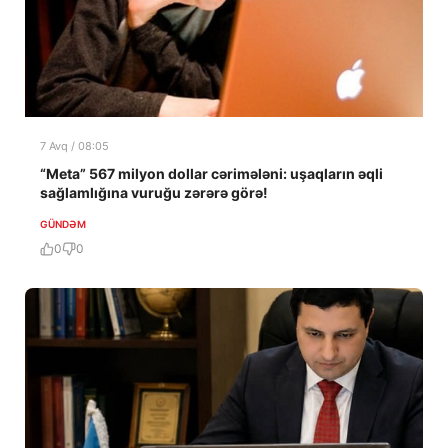
7 Avq / 08:05
“Meta” 567 milyon dollar cərimələni: uşaqların əqli
sağlamlığına vuruğu zərərə görə!
GÜNDƏM
0
0