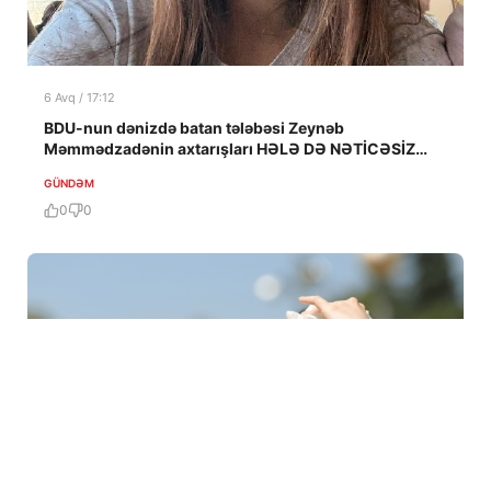
6 Avq / 17:12
BDU-nun dənizdə batan tələbəsi Zeynəb
Məmmədzadənin axtarışları HƏLƏ DƏ NƏTİCƏSİZ
QALIB!
GÜNDƏM
0
0