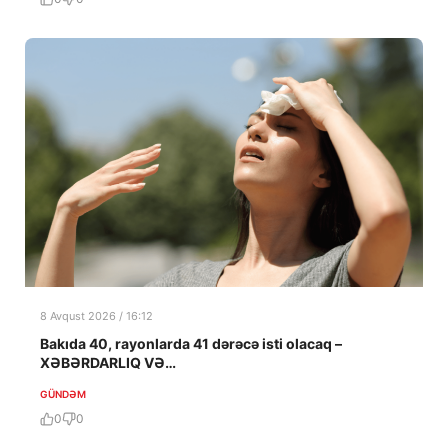
8 Avqust 2026 / 16:12
Bakıda 40, rayonlarda 41 dərəcə isti olacaq –
XƏBƏRDARLIQ VƏ…
GÜNDƏM
0
0