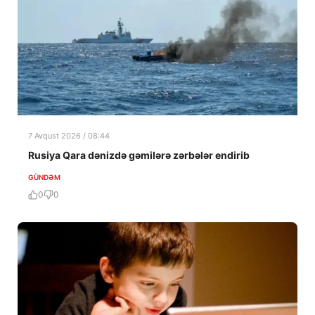
7 Avqust 2026 / 08:44
Rusiya Qara dənizdə gəmilərə zərbələr endirib
GÜNDƏM
0
0