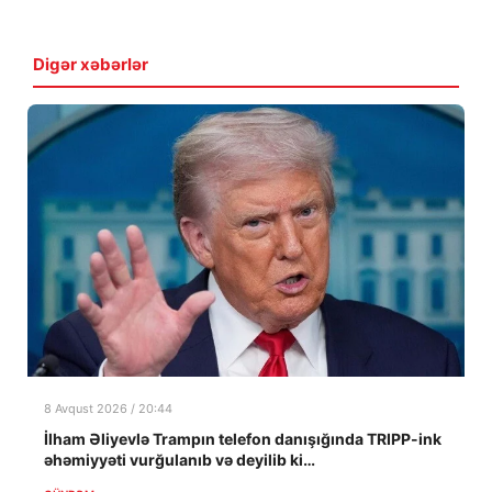
Digər xəbərlər
8 Avqust 2026 / 20:44
İlham Əliyevlə Trampın telefon danışığında TRIPP-ink
əhəmiyyəti vurğulanıb və deyilib ki…