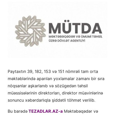
Paytaxtın 39, 182, 153 və 151 nömrəli tam orta
məktəblərində aparılan yoxlamalar zamanı bir sıra
nöqsanlar aşkarlanıb və sözügedən təhsil
müəssisələrinin direktorları, direktor müavinlərinə
sonuncu xəbərdarlıqla şiddətli töhmət verilib.
Bu barədə
TEZADLAR.AZ-a
Məktəbəqədər və