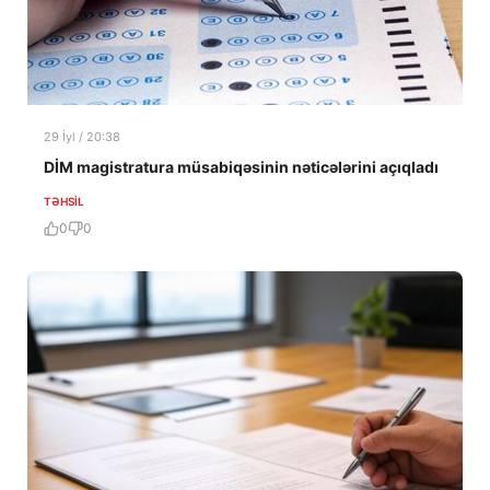
29 İyl / 20:38
DİM magistratura müsabiqəsinin nəticələrini açıqladı
TƏHSIL
0
0