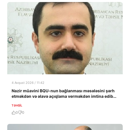
4 Avqust 2026 / 11:42
Nazir müavini BQU-nun bağlanması məsələsini şərh
etməkdən və əlavə açıqlama verməkdən imtina edib…
TƏHSIL
0
0