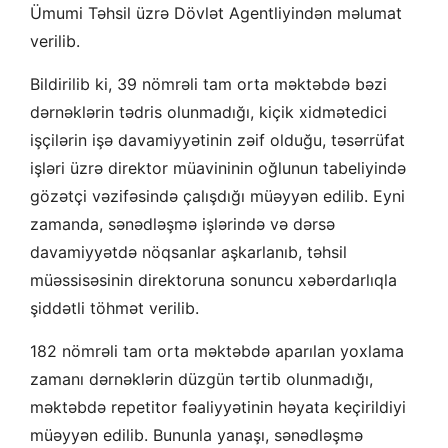
Ümumi Təhsil üzrə Dövlət Agentliyindən məlumat
verilib.
Bildirilib ki, 39 nömrəli tam orta məktəbdə bəzi
dərnəklərin tədris olunmadığı, kiçik xidmətedici
işçilərin işə davamiyyətinin zəif olduğu, təsərrüfat
işləri üzrə direktor müavininin oğlunun tabeliyində
gözətçi vəzifəsində çalışdığı müəyyən edilib. Eyni
zamanda, sənədləşmə işlərində və dərsə
davamiyyətdə nöqsanlar aşkarlanıb, təhsil
müəssisəsinin direktoruna sonuncu xəbərdarlıqla
şiddətli töhmət verilib.
182 nömrəli tam orta məktəbdə aparılan yoxlama
zamanı dərnəklərin düzgün tərtib olunmadığı,
məktəbdə repetitor fəaliyyətinin həyata keçirildiyi
müəyyən edilib. Bununla yanaşı, sənədləşmə