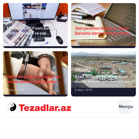
MEDİA
MEDİA
Media Reyestri yeni Şuraya
Yeni yaradılan Media və Yayım
verildi – onlayn və çap
Şurasına əlavə olaraq bu hüquq
mediasını nə gözləyir?
və vəzifələr də verilib
7 Avq • 15:14
7 Avq • 14:38
SIYASƏT
Tərtərdə yanğın törədərək ər-
Azad Məsiyev: İşğaldan azad
arvadı öldürən qatil tutuldu-
olunan ərazilər sıfırdan qurulur
SON DƏQİQƏ
7 Avq • 12:14
6 Avq • 21:15
Menyu