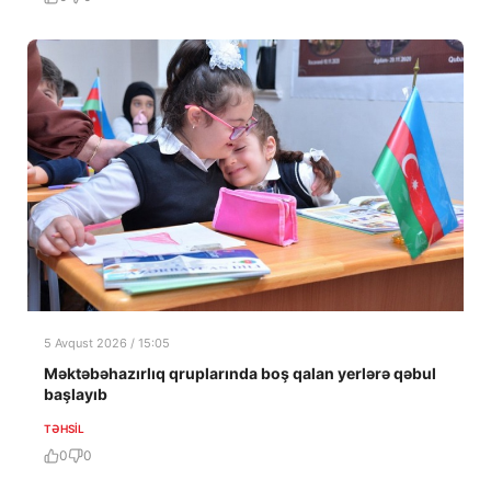
5 Avqust 2026 / 15:05
Məktəbəhazırlıq qruplarında boş qalan yerlərə qəbul
başlayıb
TƏHSIL
0
0