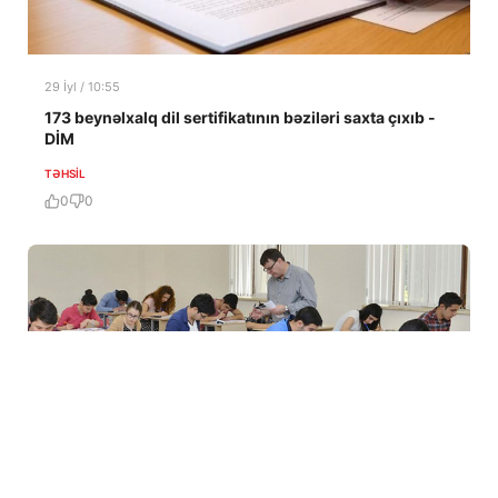
29 İyl / 10:55
173 beynəlxalq dil sertifikatının bəziləri saxta çıxıb -
DİM
TƏHSIL
0
0