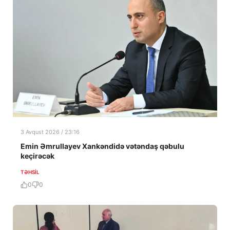
3 Avqust 2026 / 23:16
Emin Əmrullayev Xankəndidə vətəndaş qəbulu
keçirəcək
TƏHSIL
0
0