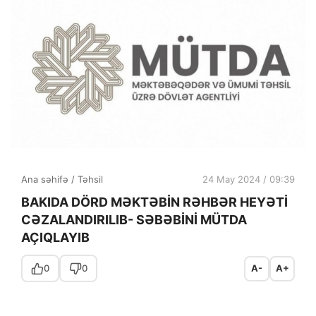
Ana səhifə
/
Təhsil
24 May 2024 / 09:39
BAKIDA DÖRD MƏKTƏBİN RƏHBƏR HEYƏTİ
CƏZALANDIRILIB- SƏBƏBİNİ MÜTDA
AÇIQLAYIB
0
0
A-
A+