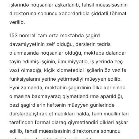
işlərində nöqsanlar aşkarlanıb, təhsil müəssisəsinin
direktoruna sonuncu xəbərdarlıqla şiddətli töhmət
verilib.
153 nömrəli tam orta məktəbdə şagird
davamiyyətinin zəif olduğu, dərslərin tədris
olunmasında nöqsanlar olduğu, məktəbə dalandar
təyin edilmiş işçinin, ümumiyyətlə, iş yerində heç
vaxt olmadığı, kiçik xidmətedici işçilərin öz vəzifə
funksiyalarını yerinə yetirmədiyi müəyyən edilib.
Eyni zamanda, məktəbin şagirdinin ölkə xaricində
olmasına baxmayaraq qiymətləndirmə aparıldığı,
bəzi şagirdlərin həftənin müəyyən günlərində
dərslərdə iştirak etmədikləri halda, fənn müəllimləri
tərəfindən formal olaraq qiymətləndirildikləri aşkar
edilib, təhsil müəssisəsinin direktoruna sonuncu