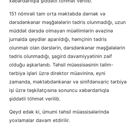
xəbərdarlıqla şiddətli töhmət verilib.
151 nömrəli tam orta məktəbdə dərnək və
dərsdənkənar məşğələlərin tədris olunmadığı, uzun
müddət dərsdə olmayan müəllimlərin əvəzinə
jurnalda qeydlər aparıldığı, həmçinin tədris
olunmalı olan dərslərin, dərsdənkənar məşğələlərin
tədris olunmadığı, şagird davamiyyətinin zəif
olduğu aşkarlanıb. Təhsil müəssisəsinin təlim-
tərbiyə işləri üzrə direktor müavininə, eyni
zamanda, məktəbdənkənar və sinifdənxaric tərbiyə
işi üzrə təşkilatçısına sonuncu xəbərdarlıqla
şiddətli töhmət verilib.
Qeyd edək ki, ümumi təhsil müəssisələrində
yoxlamalar davam etdirilir.