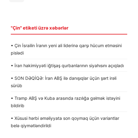
"Çin" etiketi üzrə xəbərlər
• Çin İsrailin İranın yeni ali liderinə qarşı hücum etməsini
pislədi
• İran hakimiyyəti iğtişaş qurbanlarının siyahısını açıqladı
• SON DƏQİQƏ: İran ABŞ ilə danışıqlar üçün şərt irəli
sürüb
• Tramp ABŞ və Kuba arasında razılığa gəlmək istəyini
bildirib
• Xüsusi hərbi əməliyyata son qoymaq üçün variantlar
belə qiymətləndirildi