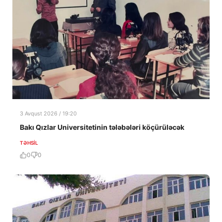
3 Avqust 2026 / 19:20
Bakı Qızlar Universitetinin tələbələri köçürüləcək
TƏHSIL
0
0