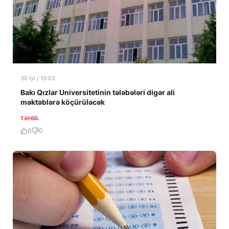
30 İyl / 19:03
Bakı Qızlar Universitetinin tələbələri digər ali
məktəblərə köçürüləcək
TƏHSIL
0
0