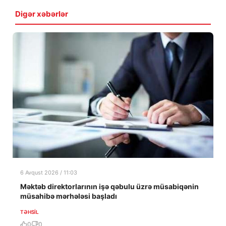
Digər xəbərlər
6 Avqust 2026 / 11:03
Məktəb direktorlarının işə qəbulu üzrə müsabiqənin
müsahibə mərhələsi başladı
TƏHSIL
0
0